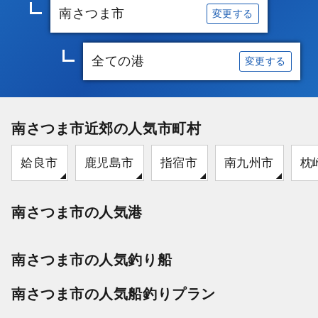
南さつま市
変更する
全ての港
変更する
南さつま市近郊の人気市町村
姶良市
鹿児島市
指宿市
南九州市
枕
南さつま市の人気港
南さつま市の人気釣り船
南さつま市の人気船釣りプラン