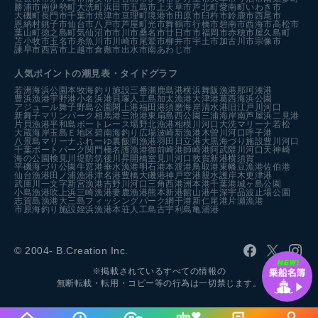
勝浦市
南伊勢町
大洗町
浜田市
五島市
上天草市
芦北町
愛南町
いわき市
大磯町
長門市
千葉市
焼津市
亘理町
境港市
田原市
臼杵市
鈴鹿市
西尾市
恩納村
銚子市
仙台市
八戸市
芦屋町
光市
舞鶴市
行橋市
碧南市
西海市
高松市
葉山町
徳之島町
気仙沼市
市川市
桑名市
廿日市市
福岡市
赤穂市
屋久島町
苫小牧市
玉名市
糸魚川市
川崎市
尾鷲市
柳井市
宇土市
加古川市
宗像市
諫早市
西宮市
上越市
倉敷市
出水市
南あわじ市
人気ポイントの潮見表・タイドグラフ
若洲海浜公園
本牧海釣り施設
三番瀬
鹿島港
横浜
舞阪漁港
那珂湊港
豊浜漁港
宇野港
小名浜港
貝塚人工島
加太漁港
大津港
葛西海浜公園
アジュール舞子
野島公園
閖上港
福田港
須磨海岸
清水港
旧江戸川河口
新舞子マリンパーク
相馬港
三池港
東扇島西公園
三浦海岸
南芦屋浜
二見港
片貝漁港
平和島ボートレース場
野北漁港
相模川河口
大洗マリーナ
若松
大蔵海岸
玉島Ｅ地区
碧南海釣り広場
波崎新漁港
木曽川河口
呼子港
八景島マリーナ
ふれーゆ裏
飯岡漁港
羽田
日立港
大黒海づり施設
豊川河口
千葉ポートパーク
関門橋
名護漁港
御前崎港
師崎港
阿武隈川河口
天神崎
海の公園
検見川堤防
筑後川昇開橋
室見川河口
敦賀新港
横須賀
平磯海づり公園
牛窓港
垂水漁港
明石港
本渡港
鳥取港
東幡豆漁港
佐伯港
仙台漁港
田ノ浦漁港
津名港
豊橋
大磯港
神戸空港親水護岸
木更津港
武庫川一文字
新宮漁港
吉野川河口
三角西港
洲本港
千葉港
城ヶ島公園
小島漁港
吹上浜
三崎漁港
妻鹿漁港
熊本新港
館山港
牛深
宇品波止場公園
志賀島漁港
大三島フィッシングパーク
網干港
新仁尾港
片瀬漁港
市原海釣り施設
姪浜漁港
本荘人工島
古宇利島
亀浦港
© 2004- B.Creation Inc.
※掲載されているすべての情報の
無断転載・転用・コピー等の行為は一切禁じます。