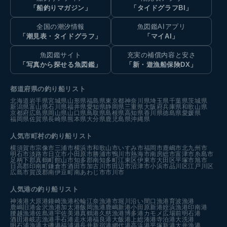
「船釣りマガジン」
「タイドグラフBI」
全国の潮汐情報
魚図鑑AIアプリ
「潮見表・タイドグラフ」
「マイAI」
魚図鑑サイト
充実の補償内容と安さ
「写真から探せる魚図鑑」
「新・遊漁船保険DX」
都道府県の釣り船リスト
北海道
岩手県
宮城県
山形県
福島県
東京都
神奈川県
埼玉県
千葉県
茨城県
新潟県
富山県
石川県
福井県
愛知県
静岡県
三重県
大阪府
兵庫県
和歌山県
京都府
広島県
岡山県
山口県
鳥取県
島根県
高知県
香川県
徳島県
愛媛県
福岡県
佐賀県
長崎県
熊本県
大分県
鹿児島県
沖縄県
人気市町村の釣り船リスト
横須賀市
宗像市
三浦市
横浜市
和歌山市
いすみ市
福岡市
鹿嶋市
北九州市
明石市
淡路市
日立市
小田原市
勝浦市
鴨川市
熱海市
南房総市
富津市
糸島市
足柄下郡真鶴町
館山市
知多郡南知多町
江東区
伊東市
大田区
平塚市
旭市
日高郡印南町
鎌倉市
酒田市
加古川市
田辺市
沼津市
小浜市
品川区
江戸川区
広島市
賀茂郡南伊豆町
南あわじ市
市川市
人気港の釣り船リスト
神湊港
大原港
鐘崎漁港
松輪江奈漁港
市堀川沿い
間口漁港
育波漁港
鹿嶋旧港
金沢漁港
加太港
飯岡漁港
鹿嶋新港
小田原新港
姪浜漁港
印南港
腰越漁港
佐島港
宇佐美港
真鶴港
久慈漁港
博多港カモメ広場前
明石港
酒田港
岐志漁港
手石港
走水港
福良港
大飯港
上総湊港
寺泊港
大洗港
明石浦漁港
大磯港
福浦港
長井新宿港
網代港
高浜港
平塚新港
大井漁港