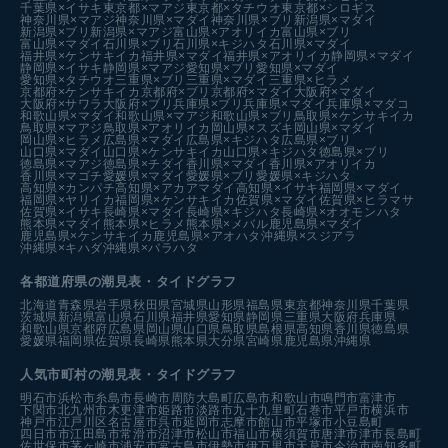
千葉県×イサキ
東京都×マアジ
東京都×タチウオ
東京都×シロギス
神奈川県×マアジ
神奈川県×マダイ
神奈川県×ブリ
新潟県×マダイ
新潟県×ブリ
新潟県×マアジ
富山県×アオリイカ
富山県×ブリ
富山県×マダイ
石川県×ブリ
石川県×キジハタ
石川県×マダイ
福井県×ケンサキイカ
福井県×マダイ
福井県×アオリイカ
静岡県×マダイ
静岡県×イサキ
静岡県×マアジ
愛知県×ブリ
愛知県×マダイ
愛知県×タチウオ
三重県×ブリ
三重県×マダイ
三重県×ヒラメ
京都府×ケンサキイカ
京都府×ブリ
京都府×マダイ
大阪府×マダイ
大阪府×サワラ
大阪府×ブリ
兵庫県×ブリ
兵庫県×マダイ
兵庫県×マダコ
和歌山県×マダイ
和歌山県×マアジ
和歌山県×ブリ
鳥取県×ケンサキイカ
鳥取県×マアジ
鳥取県×アオリイカ
岡山県×スズキ
岡山県×マダイ
岡山県×ヒラメ
広島県×マダイ
広島県×キジハタ
広島県×ブリ
山口県×マダイ
山口県×ケンサキイカ
山口県×キジハタ
徳島県×ブリ
徳島県×マアジ
徳島県×チダイ
香川県×マダイ
香川県×アオリイカ
香川県×マゴチ
愛媛県×マダイ
愛媛県×ブリ
愛媛県×キジハタ
高知県×カンパチ
高知県×アカアマダイ
高知県×イサキ
福岡県×マダイ
福岡県×ヤリイカ
福岡県×ケンサキイカ
佐賀県×マダイ
佐賀県×ヒラマサ
佐賀県×イサキ
長崎県×マダイ
長崎県×キジハタ
長崎県×オオモンハタ
熊本県×マダイ
熊本県×ヒラメ
熊本県×メバル
鹿児島県×マダイ
鹿児島県×ケンサキイカ
鹿児島県×アオハタ
沖縄県×スジアラ
沖縄県×キハダ
沖縄県×バラハタ
各都道府県の潮見表
・タイドグラフ
北海道
青森県
岩手県
秋田県
宮城県
山形県
福島県
東京都
神奈川県
千葉県
茨城県
新潟県
富山県
石川県
福井県
愛知県
静岡県
三重県
大阪府
兵庫県
和歌山県
京都府
広島県
岡山県
山口県
鳥取県
島根県
高知県
香川県
徳島県
愛媛県
福岡県
佐賀県
長崎県
熊本県
大分県
宮崎県
鹿児島県
沖縄県
人気市町村の潮見表・タイドグラフ
明石市
浜松市
糸島市
長崎市
周防大島町
広島市
和歌山市
鳴門市
富津市
下関市
北九州市
木更津市
姫路市
淡路市
九十九里町
石巻市
平戸市
横浜市
神戸市
江戸川区
名古屋市
呉市
延岡市
志摩市
館山市
平塚市
小豆島町
四日市市
江田島市
常滑市
沼津市
松山市
福山市
横須賀市
唐津市
津市
長島町
佐世保市
茅ヶ崎市
浦安市
宮古島市
伊勢市
伊万里市
天草市
今治市
南知多町