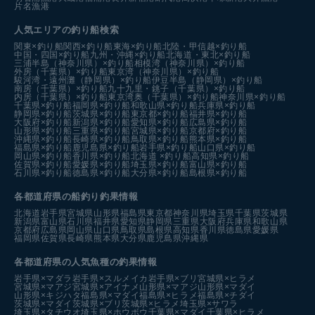
片名漁港
人気エリアの釣り船検索
関東×釣り船
関西×釣り船
東海×釣り船
北陸・甲信越×釣り船
中国・四国×釣り船
九州・沖縄×釣り船
北海道・東北×釣り船
三浦半島（神奈川県）×釣り船
相模湾（神奈川県）×釣り船
外房（千葉県）×釣り船
東京湾（神奈川県）×釣り船
駿河湾・遠州灘（静岡県）×釣り船
伊豆半島（静岡県）×釣り船
南房（千葉県）×釣り船
九十九里・銚子（千葉県）×釣り船
内房（千葉県）×釣り船
東京湾奥（千葉県）×釣り船
神奈川県×釣り船
千葉県×釣り船
福岡県×釣り船
和歌山県×釣り船
兵庫県×釣り船
静岡県×釣り船
茨城県×釣り船
東京都×釣り船
福井県×釣り船
大阪府×釣り船
新潟県×釣り船
愛知県×釣り船
広島県×釣り船
山形県×釣り船
三重県×釣り船
宮城県×釣り船
京都府×釣り船
沖縄県×釣り船
長崎県×釣り船
鳥取県×釣り船
熊本県×釣り船
福島県×釣り船
鹿児島県×釣り船
岩手県×釣り船
山口県×釣り船
岡山県×釣り船
香川県×釣り船
北海道 ×釣り船
高知県×釣り船
佐賀県×釣り船
愛媛県×釣り船
埼玉県×釣り船
富山県×釣り船
石川県×釣り船
徳島県×釣り船
大分県×釣り船
島根県×釣り船
各都道府県の船釣り釣果情報
北海道
岩手県
宮城県
山形県
福島県
東京都
神奈川県
埼玉県
千葉県
茨城県
新潟県
富山県
石川県
福井県
愛知県
静岡県
三重県
大阪府
兵庫県
和歌山県
京都府
広島県
岡山県
山口県
鳥取県
島根県
高知県
香川県
徳島県
愛媛県
福岡県
佐賀県
長崎県
熊本県
大分県
鹿児島県
沖縄県
各都道府県の人気魚種の釣果情報
岩手県×マダラ
岩手県×スルメイカ
岩手県×ブリ
宮城県×ヒラメ
宮城県×マアジ
宮城県×アイナメ
山形県×マアジ
山形県×マダイ
山形県×キジハタ
福島県×マダイ
福島県×ヒラメ
福島県×チダイ
茨城県×マダイ
茨城県×ブリ
茨城県×ヒラメ
埼玉県×サワラ
埼玉県×タチウオ
埼玉県×ホウボウ
千葉県×マダイ
千葉県×ヒラメ