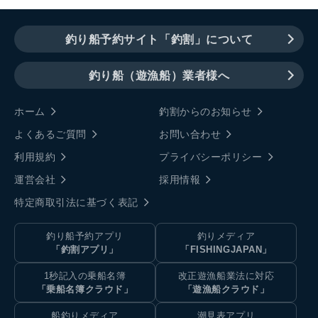
釣り船予約サイト「釣割」について
釣り船（遊漁船）業者様へ
ホーム
釣割からのお知らせ
よくあるご質問
お問い合わせ
利用規約
プライバシーポリシー
運営会社
採用情報
特定商取引法に基づく表記
釣り船予約アプリ
釣りメディア
「釣割アプリ」
「FISHINGJAPAN」
1秒記入の乗船名簿
改正遊漁船業法に対応
「乗船名簿クラウド」
「遊漁船クラウド」
船釣りメディア
潮見表アプリ