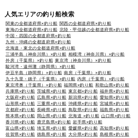
人気エリアの釣り船検索
関東の全都道府県×釣り船
関西の全都道府県×釣り船
東海の全都道府県×釣り船
北陸・甲信越の全都道府県×釣り船
中国・四国の全都道府県×釣り船
九州・沖縄の全都道府県×釣り船
北海道・東北の全都道府県×釣り船
三浦半島（神奈川県）×釣り船
相模湾（神奈川県）×釣り船
外房（千葉県）×釣り船
東京湾（神奈川県）×釣り船
駿河湾・遠州灘（静岡県）×釣り船
伊豆半島（静岡県）×釣り船
南房（千葉県）×釣り船
九十九里・銚子（千葉県）×釣り船
内房（千葉県）×釣り船
東京湾奥（千葉県）×釣り船
福岡県×釣り船
和歌山県×釣り船
兵庫県×釣り船
茨城県×釣り船
東京都×釣り船
福井県×釣り船
大阪府×釣り船
広島県×釣り船
新潟県×釣り船
愛知県×釣り船
山形県×釣り船
三重県×釣り船
沖縄県×釣り船
宮城県×釣り船
京都府×釣り船
長崎県×釣り船
鳥取県×釣り船
福島県×釣り船
熊本県×釣り船
岡山県×釣り船
北海道 ×釣り船
山口県×釣り船
香川県×釣り船
鹿児島県×釣り船
岩手県×釣り船
富山県×釣り船
埼玉県×釣り船
愛媛県×釣り船
高知県×釣り船
佐賀県×釣り船
徳島県×釣り船
大分県×釣り船
島根県×釣り船