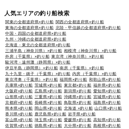
人気エリアの釣り船検索
関東の全都道府県×釣り船
関西の全都道府県×釣り船
東海の全都道府県×釣り船
北陸・甲信越の全都道府県×釣り船
中国・四国の全都道府県×釣り船
九州・沖縄の全都道府県×釣り船
北海道・東北の全都道府県×釣り船
三浦半島（神奈川県）×釣り船
相模湾（神奈川県）×釣り船
外房（千葉県）×釣り船
東京湾（神奈川県）×釣り船
駿河湾・遠州灘（静岡県）×釣り船
伊豆半島（静岡県）×釣り船
南房（千葉県）×釣り船
九十九里・銚子（千葉県）×釣り船
内房（千葉県）×釣り船
東京湾奥（千葉県）×釣り船
福岡県×釣り船
和歌山県×釣り船
兵庫県×釣り船
茨城県×釣り船
東京都×釣り船
福井県×釣り船
大阪府×釣り船
広島県×釣り船
新潟県×釣り船
愛知県×釣り船
山形県×釣り船
三重県×釣り船
沖縄県×釣り船
宮城県×釣り船
京都府×釣り船
長崎県×釣り船
鳥取県×釣り船
福島県×釣り船
熊本県×釣り船
岡山県×釣り船
北海道 ×釣り船
山口県×釣り船
香川県×釣り船
鹿児島県×釣り船
岩手県×釣り船
富山県×釣り船
埼玉県×釣り船
愛媛県×釣り船
高知県×釣り船
佐賀県×釣り船
徳島県×釣り船
大分県×釣り船
島根県×釣り船