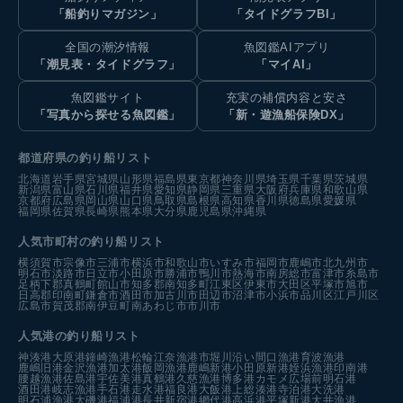
「船釣りマガジン」
「タイドグラフBI」
全国の潮汐情報
魚図鑑AIアプリ
「潮見表・タイドグラフ」
「マイAI」
魚図鑑サイト
充実の補償内容と安さ
「写真から探せる魚図鑑」
「新・遊漁船保険DX」
都道府県の釣り船リスト
北海道
岩手県
宮城県
山形県
福島県
東京都
神奈川県
埼玉県
千葉県
茨城県
新潟県
富山県
石川県
福井県
愛知県
静岡県
三重県
大阪府
兵庫県
和歌山県
京都府
広島県
岡山県
山口県
鳥取県
島根県
高知県
香川県
徳島県
愛媛県
福岡県
佐賀県
長崎県
熊本県
大分県
鹿児島県
沖縄県
人気市町村の釣り船リスト
横須賀市
宗像市
三浦市
横浜市
和歌山市
いすみ市
福岡市
鹿嶋市
北九州市
明石市
淡路市
日立市
小田原市
勝浦市
鴨川市
熱海市
南房総市
富津市
糸島市
足柄下郡真鶴町
館山市
知多郡南知多町
江東区
伊東市
大田区
平塚市
旭市
日高郡印南町
鎌倉市
酒田市
加古川市
田辺市
沼津市
小浜市
品川区
江戸川区
広島市
賀茂郡南伊豆町
南あわじ市
市川市
人気港の釣り船リスト
神湊港
大原港
鐘崎漁港
松輪江奈漁港
市堀川沿い
間口漁港
育波漁港
鹿嶋旧港
金沢漁港
加太港
飯岡漁港
鹿嶋新港
小田原新港
姪浜漁港
印南港
腰越漁港
佐島港
宇佐美港
真鶴港
久慈漁港
博多港カモメ広場前
明石港
酒田港
岐志漁港
手石港
走水港
福良港
大飯港
上総湊港
寺泊港
大洗港
明石浦漁港
大磯港
福浦港
長井新宿港
網代港
高浜港
平塚新港
大井漁港