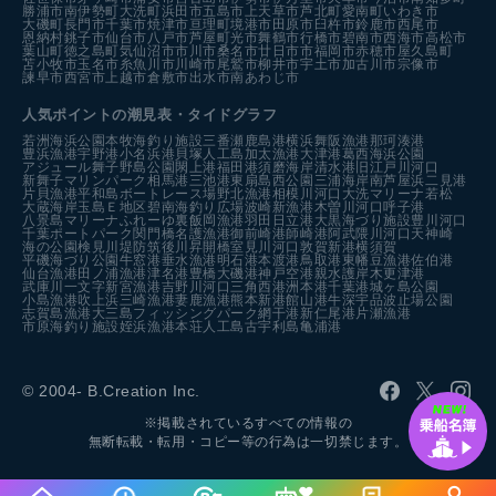
勝浦市
南伊勢町
大洗町
浜田市
五島市
上天草市
芦北町
愛南町
いわき市
大磯町
長門市
千葉市
焼津市
亘理町
境港市
田原市
臼杵市
鈴鹿市
西尾市
恩納村
銚子市
仙台市
八戸市
芦屋町
光市
舞鶴市
行橋市
碧南市
西海市
高松市
葉山町
徳之島町
気仙沼市
市川市
桑名市
廿日市市
福岡市
赤穂市
屋久島町
苫小牧市
玉名市
糸魚川市
川崎市
尾鷲市
柳井市
宇土市
加古川市
宗像市
諫早市
西宮市
上越市
倉敷市
出水市
南あわじ市
人気ポイントの潮見表・タイドグラフ
若洲海浜公園
本牧海釣り施設
三番瀬
鹿島港
横浜
舞阪漁港
那珂湊港
豊浜漁港
宇野港
小名浜港
貝塚人工島
加太漁港
大津港
葛西海浜公園
アジュール舞子
野島公園
閖上港
福田港
須磨海岸
清水港
旧江戸川河口
新舞子マリンパーク
相馬港
三池港
東扇島西公園
三浦海岸
南芦屋浜
二見港
片貝漁港
平和島ボートレース場
野北漁港
相模川河口
大洗マリーナ
若松
大蔵海岸
玉島Ｅ地区
碧南海釣り広場
波崎新漁港
木曽川河口
呼子港
八景島マリーナ
ふれーゆ裏
飯岡漁港
羽田
日立港
大黒海づり施設
豊川河口
千葉ポートパーク
関門橋
名護漁港
御前崎港
師崎港
阿武隈川河口
天神崎
海の公園
検見川堤防
筑後川昇開橋
室見川河口
敦賀新港
横須賀
平磯海づり公園
牛窓港
垂水漁港
明石港
本渡港
鳥取港
東幡豆漁港
佐伯港
仙台漁港
田ノ浦漁港
津名港
豊橋
大磯港
神戸空港親水護岸
木更津港
武庫川一文字
新宮漁港
吉野川河口
三角西港
洲本港
千葉港
城ヶ島公園
小島漁港
吹上浜
三崎漁港
妻鹿漁港
熊本新港
館山港
牛深
宇品波止場公園
志賀島漁港
大三島フィッシングパーク
網干港
新仁尾港
片瀬漁港
市原海釣り施設
姪浜漁港
本荘人工島
古宇利島
亀浦港
© 2004- B.Creation Inc.
※掲載されているすべての情報の
無断転載・転用・コピー等の行為は一切禁じます。