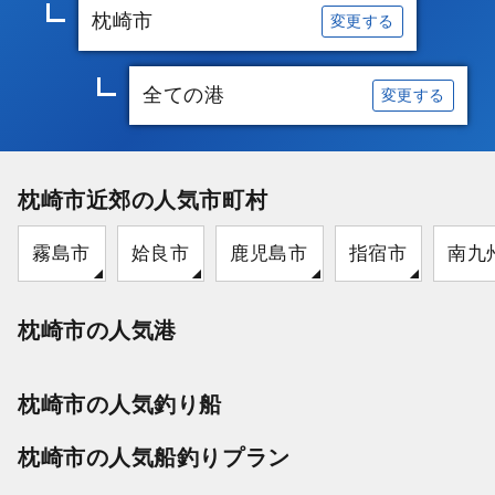
枕崎市
変更する
全ての港
変更する
枕崎市近郊の人気市町村
霧島市
姶良市
鹿児島市
指宿市
南九
枕崎市の人気港
枕崎市の人気釣り船
枕崎市の人気船釣りプラン