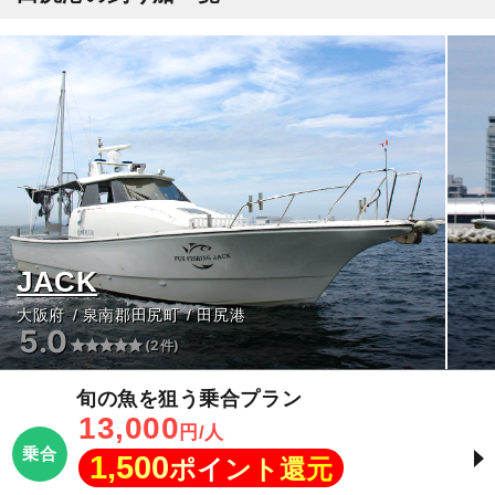
JACK
大阪府
泉南郡田尻町
田尻港
5.0
(2件)
旬の魚を狙う乗合プラン
13,000
円/人
乗合
1,500
ポイント還元