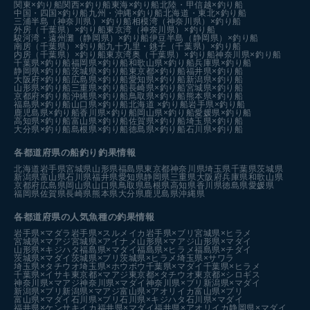
関東×釣り船
関西×釣り船
東海×釣り船
北陸・甲信越×釣り船
中国・四国×釣り船
九州・沖縄×釣り船
北海道・東北×釣り船
三浦半島（神奈川県）×釣り船
相模湾（神奈川県）×釣り船
外房（千葉県）×釣り船
東京湾（神奈川県）×釣り船
駿河湾・遠州灘（静岡県）×釣り船
伊豆半島（静岡県）×釣り船
南房（千葉県）×釣り船
九十九里・銚子（千葉県）×釣り船
内房（千葉県）×釣り船
東京湾奥（千葉県）×釣り船
神奈川県×釣り船
千葉県×釣り船
福岡県×釣り船
和歌山県×釣り船
兵庫県×釣り船
静岡県×釣り船
茨城県×釣り船
東京都×釣り船
福井県×釣り船
大阪府×釣り船
広島県×釣り船
愛知県×釣り船
新潟県×釣り船
山形県×釣り船
三重県×釣り船
長崎県×釣り船
宮城県×釣り船
京都府×釣り船
沖縄県×釣り船
鳥取県×釣り船
熊本県×釣り船
福島県×釣り船
山口県×釣り船
北海道 ×釣り船
岩手県×釣り船
鹿児島県×釣り船
香川県×釣り船
岡山県×釣り船
愛媛県×釣り船
高知県×釣り船
富山県×釣り船
佐賀県×釣り船
埼玉県×釣り船
大分県×釣り船
島根県×釣り船
徳島県×釣り船
石川県×釣り船
各都道府県の船釣り釣果情報
北海道
岩手県
宮城県
山形県
福島県
東京都
神奈川県
埼玉県
千葉県
茨城県
新潟県
富山県
石川県
福井県
愛知県
静岡県
三重県
大阪府
兵庫県
和歌山県
京都府
広島県
岡山県
山口県
鳥取県
島根県
高知県
香川県
徳島県
愛媛県
福岡県
佐賀県
長崎県
熊本県
大分県
鹿児島県
沖縄県
各都道府県の人気魚種の釣果情報
岩手県×マダラ
岩手県×スルメイカ
岩手県×ブリ
宮城県×ヒラメ
宮城県×マアジ
宮城県×アイナメ
山形県×マアジ
山形県×マダイ
山形県×キジハタ
福島県×マダイ
福島県×ヒラメ
福島県×チダイ
茨城県×マダイ
茨城県×ブリ
茨城県×ヒラメ
埼玉県×サワラ
埼玉県×タチウオ
埼玉県×ホウボウ
千葉県×マダイ
千葉県×ヒラメ
千葉県×イサキ
東京都×マアジ
東京都×タチウオ
東京都×シロギス
神奈川県×マアジ
神奈川県×マダイ
神奈川県×ブリ
新潟県×マダイ
新潟県×ブリ
新潟県×マアジ
富山県×アオリイカ
富山県×ブリ
富山県×マダイ
石川県×ブリ
石川県×キジハタ
石川県×マダイ
福井県×ケンサキイカ
福井県×マダイ
福井県×アオリイカ
静岡県×マダイ