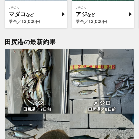
JACK
JACK
マダコ
アジ
13,000
13,000
乗合／
円
乗合／
円
田尻港の最新釣果
アジ
メジロ
7
8
田尻港／
日前
田尻港／
日前