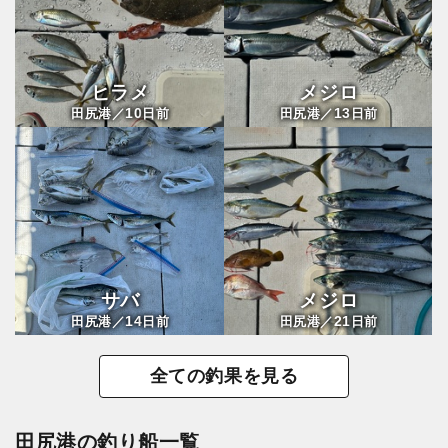
ヒラメ
メジロ
10
13
田尻港／
日前
田尻港／
日前
サバ
メジロ
14
21
田尻港／
日前
田尻港／
日前
全ての釣果を見る
田尻港の釣り船一覧