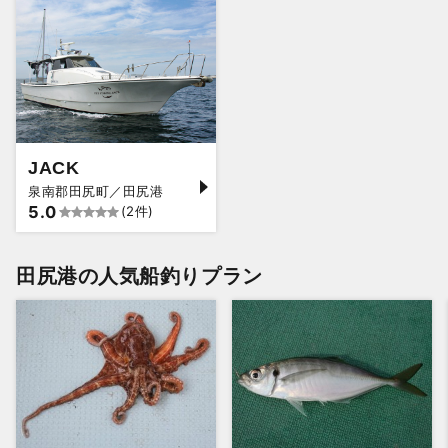
JACK
泉南郡田尻町／田尻港
5.0
(2件)
田尻港の人気船釣りプラン