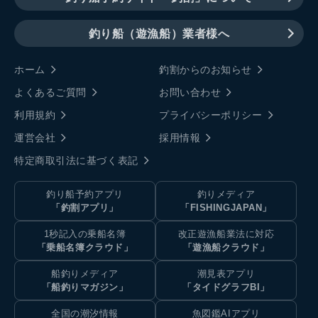
釣り船（遊漁船）業者様へ
ホーム
釣割からのお知らせ
よくあるご質問
お問い合わせ
利用規約
プライバシーポリシー
運営会社
採用情報
特定商取引法に基づく表記
釣り船予約アプリ
釣りメディア
「釣割アプリ」
「FISHINGJAPAN」
1秒記入の乗船名簿
改正遊漁船業法に対応
「乗船名簿クラウド」
「遊漁船クラウド」
船釣りメディア
潮見表アプリ
「船釣りマガジン」
「タイドグラフBI」
全国の潮汐情報
魚図鑑AIアプリ