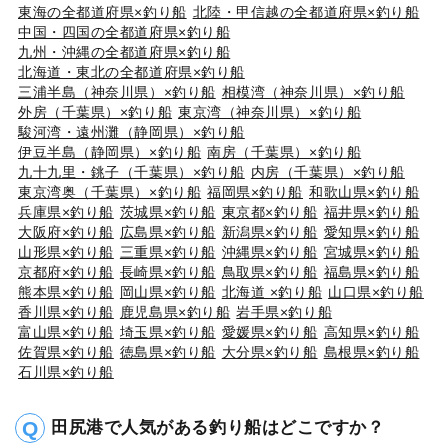
東海の全都道府県×釣り船
北陸・甲信越の全都道府県×釣り船
中国・四国の全都道府県×釣り船
九州・沖縄の全都道府県×釣り船
北海道・東北の全都道府県×釣り船
三浦半島（神奈川県）×釣り船
相模湾（神奈川県）×釣り船
外房（千葉県）×釣り船
東京湾（神奈川県）×釣り船
駿河湾・遠州灘（静岡県）×釣り船
伊豆半島（静岡県）×釣り船
南房（千葉県）×釣り船
九十九里・銚子（千葉県）×釣り船
内房（千葉県）×釣り船
東京湾奥（千葉県）×釣り船
福岡県×釣り船
和歌山県×釣り船
兵庫県×釣り船
茨城県×釣り船
東京都×釣り船
福井県×釣り船
大阪府×釣り船
広島県×釣り船
新潟県×釣り船
愛知県×釣り船
山形県×釣り船
三重県×釣り船
沖縄県×釣り船
宮城県×釣り船
京都府×釣り船
長崎県×釣り船
鳥取県×釣り船
福島県×釣り船
熊本県×釣り船
岡山県×釣り船
北海道 ×釣り船
山口県×釣り船
香川県×釣り船
鹿児島県×釣り船
岩手県×釣り船
富山県×釣り船
埼玉県×釣り船
愛媛県×釣り船
高知県×釣り船
佐賀県×釣り船
徳島県×釣り船
大分県×釣り船
島根県×釣り船
石川県×釣り船
田尻港で人気がある釣り船はどこですか？