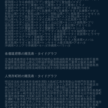
静岡県×イサキ
静岡県×マアジ
愛知県×ブリ
愛知県×マダイ
愛知県×タチウオ
三重県×ブリ
三重県×マダイ
三重県×ヒラメ
京都府×ケンサキイカ
京都府×ブリ
京都府×マダイ
大阪府×マダイ
大阪府×サワラ
大阪府×ブリ
兵庫県×ブリ
兵庫県×マダイ
兵庫県×マダコ
和歌山県×マダイ
和歌山県×マアジ
和歌山県×ブリ
鳥取県×ケンサキイカ
鳥取県×マアジ
鳥取県×スルメイカ
岡山県×スズキ
岡山県×マダイ
岡山県×ヒラメ
広島県×マダイ
広島県×キジハタ
広島県×サワラ
山口県×マダイ
山口県×ケンサキイカ
山口県×キジハタ
徳島県×ブリ
徳島県×マアジ
徳島県×チダイ
香川県×マダイ
香川県×アオリイカ
香川県×マゴチ
愛媛県×マダイ
愛媛県×ブリ
愛媛県×キジハタ
高知県×カンパチ
高知県×アカアマダイ
高知県×イサキ
福岡県×マダイ
福岡県×ヤリイカ
福岡県×ケンサキイカ
佐賀県×マダイ
佐賀県×ヒラマサ
佐賀県×アカアマダイ
長崎県×マダイ
長崎県×キジハタ
長崎県×オオモンハタ
熊本県×マダイ
熊本県×ヒラメ
熊本県×メバル
鹿児島県×マダイ
鹿児島県×ケンサキイカ
鹿児島県×アオハタ
沖縄県×スジアラ
沖縄県×キハダ
沖縄県×バラハタ
各都道府県の潮見表
・タイドグラフ
北海道
青森県
岩手県
秋田県
宮城県
山形県
福島県
東京都
神奈川県
千葉県
茨城県
新潟県
富山県
石川県
福井県
愛知県
静岡県
三重県
大阪府
兵庫県
和歌山県
京都府
広島県
岡山県
山口県
鳥取県
島根県
高知県
香川県
徳島県
愛媛県
福岡県
佐賀県
長崎県
熊本県
大分県
宮崎県
鹿児島県
沖縄県
人気市町村の潮見表・タイドグラフ
明石市
浜松市
糸島市
長崎市
周防大島町
広島市
和歌山市
鳴門市
富津市
下関市
北九州市
木更津市
姫路市
淡路市
九十九里町
石巻市
平戸市
横浜市
神戸市
江戸川区
名古屋市
呉市
延岡市
志摩市
館山市
平塚市
小豆島町
四日市市
江田島市
常滑市
沼津市
松山市
福山市
横須賀市
唐津市
津市
長島町
佐世保市
茅ヶ崎市
浦安市
宮古島市
伊勢市
伊万里市
天草市
今治市
南知多町
勝浦市
南伊勢町
大洗町
浜田市
五島市
上天草市
芦北町
愛南町
いわき市
大磯町
千葉市
長門市
焼津市
亘理町
境港市
田原市
臼杵市
鈴鹿市
西尾市
恩納村
仙台市
銚子市
八戸市
芦屋町
光市
舞鶴市
行橋市
碧南市
高松市
西海市
葉山町
徳之島町
気仙沼市
市川市
桑名市
廿日市市
福岡市
赤穂市
屋久島町
苫小牧市
玉名市
糸魚川市
川崎市
尾鷲市
柳井市
宇土市
加古川市
宗像市