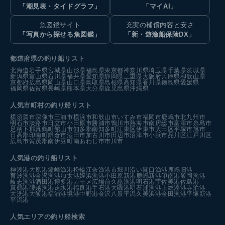
「潮見表・タイドグラフ」
「マイAI」
魚図鑑サイト
充実の補償内容と安さ
「写真から探せる魚図鑑」
「新・遊漁船保険DX」
都道府県の釣り船リスト
北海道
岩手県
宮城県
山形県
福島県
東京都
神奈川県
埼玉県
千葉県
茨城県
新潟県
富山県
石川県
福井県
愛知県
静岡県
三重県
大阪府
兵庫県
和歌山県
京都府
広島県
岡山県
山口県
鳥取県
島根県
高知県
香川県
徳島県
愛媛県
福岡県
佐賀県
長崎県
熊本県
大分県
鹿児島県
沖縄県
人気市町村の釣り船リスト
横須賀市
宗像市
三浦市
横浜市
和歌山市
いすみ市
福岡市
鹿嶋市
北九州市
明石市
淡路市
日立市
小田原市
勝浦市
鴨川市
熱海市
南房総市
富津市
糸島市
足柄下郡真鶴町
館山市
知多郡南知多町
江東区
伊東市
大田区
平塚市
旭市
日高郡印南町
鎌倉市
酒田市
加古川市
田辺市
沼津市
小浜市
品川区
江戸川区
広島市
賀茂郡南伊豆町
南あわじ市
市川市
人気港の釣り船リスト
神湊港
大原港
鐘崎漁港
松輪江奈漁港
市堀川沿い
間口漁港
鹿嶋旧港
育波漁港
金沢漁港
加太港
姪浜漁港
小田原新港
鹿嶋新港
印南港
飯岡漁港
岐志漁港
酒田港
博多港カモメ広場前
久慈漁港
明石港
宇佐美港
佐島港
真鶴港
腰越漁港
走水港
福良港
手石港
大磯港
明石浦漁港
上総湊港
寺泊港
大洗港
大飯港
福浦港
境港中野港
金沢八景平潟
久美浜港
金田漁港
平塚新港
平潟港
人気エリアの釣り船検索