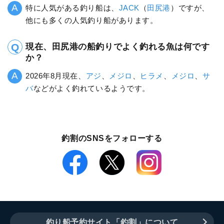
特に人気がある釣り船は、
JACK
（
田尻港
）ですが、
他にも多くの人気釣り船があります。
現在、田尻港の船釣りでよく釣れる魚は何です
か？
2026年8月現在、
アジ
、
メジロ
、
ヒラメ
、
メジロ
、
サ
バ
などがよく釣れているようです。
釣割のSNSをフォローする
釣り船予約サイト「釣割」について