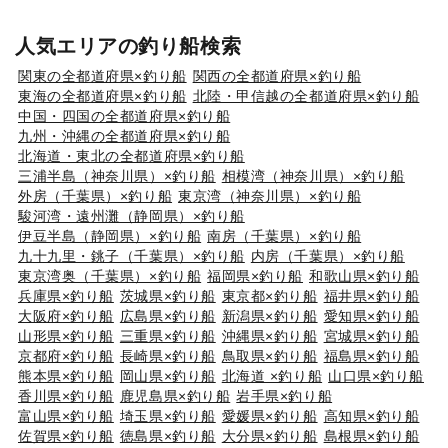
人気エリアの釣り船検索
関東の全都道府県×釣り船
関西の全都道府県×釣り船
東海の全都道府県×釣り船
北陸・甲信越の全都道府県×釣り船
中国・四国の全都道府県×釣り船
九州・沖縄の全都道府県×釣り船
北海道・東北の全都道府県×釣り船
三浦半島（神奈川県）×釣り船
相模湾（神奈川県）×釣り船
外房（千葉県）×釣り船
東京湾（神奈川県）×釣り船
駿河湾・遠州灘（静岡県）×釣り船
伊豆半島（静岡県）×釣り船
南房（千葉県）×釣り船
九十九里・銚子（千葉県）×釣り船
内房（千葉県）×釣り船
東京湾奥（千葉県）×釣り船
福岡県×釣り船
和歌山県×釣り船
兵庫県×釣り船
茨城県×釣り船
東京都×釣り船
福井県×釣り船
大阪府×釣り船
広島県×釣り船
新潟県×釣り船
愛知県×釣り船
山形県×釣り船
三重県×釣り船
沖縄県×釣り船
宮城県×釣り船
京都府×釣り船
長崎県×釣り船
鳥取県×釣り船
福島県×釣り船
熊本県×釣り船
岡山県×釣り船
北海道 ×釣り船
山口県×釣り船
香川県×釣り船
鹿児島県×釣り船
岩手県×釣り船
富山県×釣り船
埼玉県×釣り船
愛媛県×釣り船
高知県×釣り船
佐賀県×釣り船
徳島県×釣り船
大分県×釣り船
島根県×釣り船