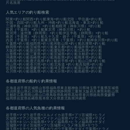
片名漁港
人気エリアの釣り船検索
関東×釣り船
関西×釣り船
東海×釣り船
北陸・甲信越×釣り船
中国・四国×釣り船
九州・沖縄×釣り船
北海道・東北×釣り船
三浦半島（神奈川県）×釣り船
相模湾（神奈川県）×釣り船
外房（千葉県）×釣り船
東京湾（神奈川県）×釣り船
駿河湾・遠州灘（静岡県）×釣り船
伊豆半島（静岡県）×釣り船
南房（千葉県）×釣り船
九十九里・銚子（千葉県）×釣り船
内房（千葉県）×釣り船
東京湾奥（千葉県）×釣り船
神奈川県×釣り船
千葉県×釣り船
福岡県×釣り船
和歌山県×釣り船
兵庫県×釣り船
静岡県×釣り船
茨城県×釣り船
東京都×釣り船
福井県×釣り船
大阪府×釣り船
新潟県×釣り船
愛知県×釣り船
広島県×釣り船
山形県×釣り船
三重県×釣り船
宮城県×釣り船
京都府×釣り船
沖縄県×釣り船
長崎県×釣り船
鳥取県×釣り船
熊本県×釣り船
福島県×釣り船
鹿児島県×釣り船
岩手県×釣り船
山口県×釣り船
岡山県×釣り船
香川県×釣り船
北海道 ×釣り船
高知県×釣り船
佐賀県×釣り船
愛媛県×釣り船
埼玉県×釣り船
富山県×釣り船
石川県×釣り船
徳島県×釣り船
大分県×釣り船
島根県×釣り船
各都道府県の船釣り釣果情報
北海道
岩手県
宮城県
山形県
福島県
東京都
神奈川県
埼玉県
千葉県
茨城県
新潟県
富山県
石川県
福井県
愛知県
静岡県
三重県
大阪府
兵庫県
和歌山県
京都府
広島県
岡山県
山口県
鳥取県
島根県
高知県
香川県
徳島県
愛媛県
福岡県
佐賀県
長崎県
熊本県
大分県
鹿児島県
沖縄県
各都道府県の人気魚種の釣果情報
岩手県×マダラ
岩手県×スルメイカ
岩手県×ブリ
宮城県×ヒラメ
宮城県×マアジ
宮城県×アイナメ
山形県×マアジ
山形県×マダイ
山形県×キジハタ
福島県×マダイ
福島県×ヒラメ
福島県×チダイ
茨城県×マダイ
茨城県×ブリ
茨城県×ヒラメ
埼玉県×サワラ
埼玉県×タチウオ
埼玉県×ホウボウ
千葉県×マダイ
千葉県×ヒラメ