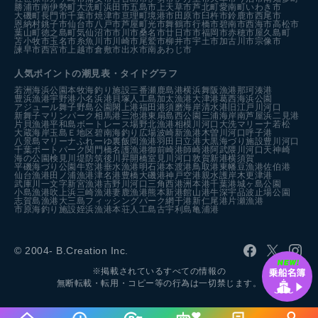
勝浦市
南伊勢町
大洗町
浜田市
五島市
上天草市
芦北町
愛南町
いわき市
大磯町
長門市
千葉市
焼津市
亘理町
境港市
田原市
臼杵市
鈴鹿市
西尾市
恩納村
銚子市
仙台市
八戸市
芦屋町
光市
舞鶴市
行橋市
碧南市
西海市
高松市
葉山町
徳之島町
気仙沼市
市川市
桑名市
廿日市市
福岡市
赤穂市
屋久島町
苫小牧市
玉名市
糸魚川市
川崎市
尾鷲市
柳井市
宇土市
加古川市
宗像市
諫早市
西宮市
上越市
倉敷市
出水市
南あわじ市
人気ポイントの潮見表・タイドグラフ
若洲海浜公園
本牧海釣り施設
三番瀬
鹿島港
横浜
舞阪漁港
那珂湊港
豊浜漁港
宇野港
小名浜港
貝塚人工島
加太漁港
大津港
葛西海浜公園
アジュール舞子
野島公園
閖上港
福田港
須磨海岸
清水港
旧江戸川河口
新舞子マリンパーク
相馬港
三池港
東扇島西公園
三浦海岸
南芦屋浜
二見港
片貝漁港
平和島ボートレース場
野北漁港
相模川河口
大洗マリーナ
若松
大蔵海岸
玉島Ｅ地区
碧南海釣り広場
波崎新漁港
木曽川河口
呼子港
八景島マリーナ
ふれーゆ裏
飯岡漁港
羽田
日立港
大黒海づり施設
豊川河口
千葉ポートパーク
関門橋
名護漁港
御前崎港
師崎港
阿武隈川河口
天神崎
海の公園
検見川堤防
筑後川昇開橋
室見川河口
敦賀新港
横須賀
平磯海づり公園
牛窓港
垂水漁港
明石港
本渡港
鳥取港
東幡豆漁港
佐伯港
仙台漁港
田ノ浦漁港
津名港
豊橋
大磯港
神戸空港親水護岸
木更津港
武庫川一文字
新宮漁港
吉野川河口
三角西港
洲本港
千葉港
城ヶ島公園
小島漁港
吹上浜
三崎漁港
妻鹿漁港
熊本新港
館山港
牛深
宇品波止場公園
志賀島漁港
大三島フィッシングパーク
網干港
新仁尾港
片瀬漁港
市原海釣り施設
姪浜漁港
本荘人工島
古宇利島
亀浦港
© 2004- B.Creation Inc.
※掲載されているすべての情報の
無断転載・転用・コピー等の行為は一切禁じます。