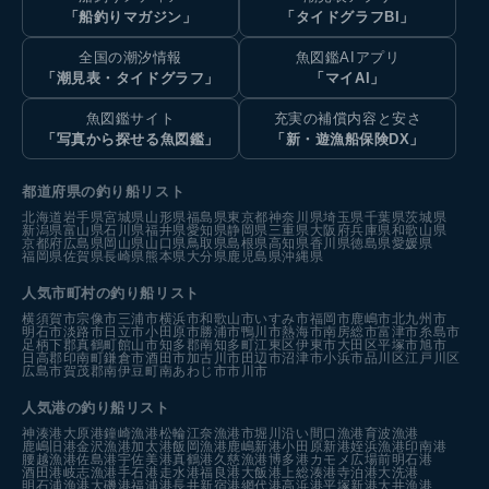
「船釣りマガジン」
「タイドグラフBI」
全国の潮汐情報
魚図鑑AIアプリ
「潮見表・タイドグラフ」
「マイAI」
魚図鑑サイト
充実の補償内容と安さ
「写真から探せる魚図鑑」
「新・遊漁船保険DX」
都道府県の釣り船リスト
北海道
岩手県
宮城県
山形県
福島県
東京都
神奈川県
埼玉県
千葉県
茨城県
新潟県
富山県
石川県
福井県
愛知県
静岡県
三重県
大阪府
兵庫県
和歌山県
京都府
広島県
岡山県
山口県
鳥取県
島根県
高知県
香川県
徳島県
愛媛県
福岡県
佐賀県
長崎県
熊本県
大分県
鹿児島県
沖縄県
人気市町村の釣り船リスト
横須賀市
宗像市
三浦市
横浜市
和歌山市
いすみ市
福岡市
鹿嶋市
北九州市
明石市
淡路市
日立市
小田原市
勝浦市
鴨川市
熱海市
南房総市
富津市
糸島市
足柄下郡真鶴町
館山市
知多郡南知多町
江東区
伊東市
大田区
平塚市
旭市
日高郡印南町
鎌倉市
酒田市
加古川市
田辺市
沼津市
小浜市
品川区
江戸川区
広島市
賀茂郡南伊豆町
南あわじ市
市川市
人気港の釣り船リスト
神湊港
大原港
鐘崎漁港
松輪江奈漁港
市堀川沿い
間口漁港
育波漁港
鹿嶋旧港
金沢漁港
加太港
飯岡漁港
鹿嶋新港
小田原新港
姪浜漁港
印南港
腰越漁港
佐島港
宇佐美港
真鶴港
久慈漁港
博多港カモメ広場前
明石港
酒田港
岐志漁港
手石港
走水港
福良港
大飯港
上総湊港
寺泊港
大洗港
明石浦漁港
大磯港
福浦港
長井新宿港
網代港
高浜港
平塚新港
大井漁港