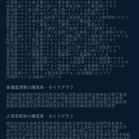
千葉県×イサキ
東京都×マアジ
東京都×タチウオ
東京都×シロギス
神奈川県×マアジ
神奈川県×マダイ
神奈川県×ブリ
新潟県×マダイ
新潟県×ブリ
新潟県×マアジ
富山県×アオリイカ
富山県×ブリ
富山県×マダイ
石川県×ブリ
石川県×キジハタ
石川県×マダイ
福井県×ケンサキイカ
福井県×マダイ
福井県×アオリイカ
静岡県×マダイ
静岡県×イサキ
静岡県×マアジ
愛知県×ブリ
愛知県×マダイ
愛知県×タチウオ
三重県×ブリ
三重県×マダイ
三重県×ヒラメ
京都府×ケンサキイカ
京都府×ブリ
京都府×マダイ
大阪府×マダイ
大阪府×サワラ
大阪府×ブリ
兵庫県×ブリ
兵庫県×マダイ
兵庫県×マダコ
和歌山県×マダイ
和歌山県×マアジ
和歌山県×ブリ
鳥取県×ケンサキイカ
鳥取県×マアジ
鳥取県×アオリイカ
岡山県×スズキ
岡山県×マダイ
岡山県×ヒラメ
広島県×マダイ
広島県×キジハタ
広島県×ブリ
山口県×マダイ
山口県×ケンサキイカ
山口県×キジハタ
徳島県×ブリ
徳島県×マアジ
徳島県×チダイ
香川県×マダイ
香川県×アオリイカ
香川県×マゴチ
愛媛県×マダイ
愛媛県×ブリ
愛媛県×キジハタ
高知県×カンパチ
高知県×アカアマダイ
高知県×イサキ
福岡県×マダイ
福岡県×ヤリイカ
福岡県×ケンサキイカ
佐賀県×マダイ
佐賀県×ヒラマサ
佐賀県×イサキ
長崎県×マダイ
長崎県×キジハタ
長崎県×オオモンハタ
熊本県×マダイ
熊本県×ヒラメ
熊本県×メバル
鹿児島県×マダイ
鹿児島県×ケンサキイカ
鹿児島県×アオハタ
沖縄県×スジアラ
沖縄県×キハダ
沖縄県×バラハタ
各都道府県の潮見表
・タイドグラフ
北海道
青森県
岩手県
秋田県
宮城県
山形県
福島県
東京都
神奈川県
千葉県
茨城県
新潟県
富山県
石川県
福井県
愛知県
静岡県
三重県
大阪府
兵庫県
和歌山県
京都府
広島県
岡山県
山口県
鳥取県
島根県
高知県
香川県
徳島県
愛媛県
福岡県
佐賀県
長崎県
熊本県
大分県
宮崎県
鹿児島県
沖縄県
人気市町村の潮見表・タイドグラフ
明石市
浜松市
糸島市
長崎市
周防大島町
広島市
和歌山市
鳴門市
富津市
下関市
北九州市
木更津市
姫路市
淡路市
九十九里町
石巻市
平戸市
横浜市
神戸市
江戸川区
名古屋市
呉市
延岡市
志摩市
館山市
平塚市
小豆島町
四日市市
江田島市
常滑市
沼津市
松山市
福山市
横須賀市
唐津市
津市
長島町
佐世保市
茅ヶ崎市
浦安市
宮古島市
伊勢市
伊万里市
天草市
今治市
南知多町