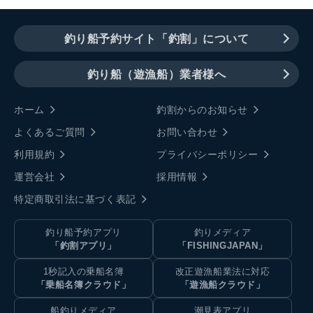
釣り船予約サイト「釣割」について
釣り船（遊漁船）業者様へ
ホーム
釣割からのお知らせ
よくあるご質問
お問い合わせ
利用規約
プライバシーポリシー
運営会社
採用情報
特定商取引法に基づく表記
釣り船予約アプリ
釣りメディア
「釣割アプリ」
「FISHINGJAPAN」
1秒記入の乗船名簿
改正遊漁船業法に対応
「乗船名簿クラウド」
「遊漁船クラウド」
船釣りメディア
潮見表アプリ