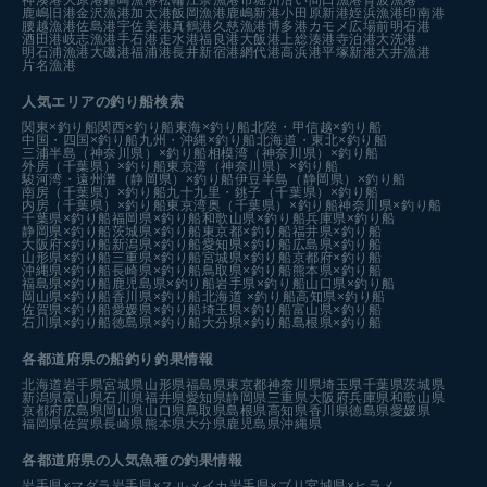
鹿嶋旧港
金沢漁港
加太港
飯岡漁港
鹿嶋新港
小田原新港
姪浜漁港
印南港
腰越漁港
佐島港
宇佐美港
真鶴港
久慈漁港
博多港カモメ広場前
明石港
酒田港
岐志漁港
手石港
走水港
福良港
大飯港
上総湊港
寺泊港
大洗港
明石浦漁港
大磯港
福浦港
長井新宿港
網代港
高浜港
平塚新港
大井漁港
片名漁港
人気エリアの釣り船検索
関東×釣り船
関西×釣り船
東海×釣り船
北陸・甲信越×釣り船
中国・四国×釣り船
九州・沖縄×釣り船
北海道・東北×釣り船
三浦半島（神奈川県）×釣り船
相模湾（神奈川県）×釣り船
外房（千葉県）×釣り船
東京湾（神奈川県）×釣り船
駿河湾・遠州灘（静岡県）×釣り船
伊豆半島（静岡県）×釣り船
南房（千葉県）×釣り船
九十九里・銚子（千葉県）×釣り船
内房（千葉県）×釣り船
東京湾奥（千葉県）×釣り船
神奈川県×釣り船
千葉県×釣り船
福岡県×釣り船
和歌山県×釣り船
兵庫県×釣り船
静岡県×釣り船
茨城県×釣り船
東京都×釣り船
福井県×釣り船
大阪府×釣り船
新潟県×釣り船
愛知県×釣り船
広島県×釣り船
山形県×釣り船
三重県×釣り船
宮城県×釣り船
京都府×釣り船
沖縄県×釣り船
長崎県×釣り船
鳥取県×釣り船
熊本県×釣り船
福島県×釣り船
鹿児島県×釣り船
岩手県×釣り船
山口県×釣り船
岡山県×釣り船
香川県×釣り船
北海道 ×釣り船
高知県×釣り船
佐賀県×釣り船
愛媛県×釣り船
埼玉県×釣り船
富山県×釣り船
石川県×釣り船
徳島県×釣り船
大分県×釣り船
島根県×釣り船
各都道府県の船釣り釣果情報
北海道
岩手県
宮城県
山形県
福島県
東京都
神奈川県
埼玉県
千葉県
茨城県
新潟県
富山県
石川県
福井県
愛知県
静岡県
三重県
大阪府
兵庫県
和歌山県
京都府
広島県
岡山県
山口県
鳥取県
島根県
高知県
香川県
徳島県
愛媛県
福岡県
佐賀県
長崎県
熊本県
大分県
鹿児島県
沖縄県
各都道府県の人気魚種の釣果情報
岩手県×マダラ
岩手県×スルメイカ
岩手県×ブリ
宮城県×ヒラメ