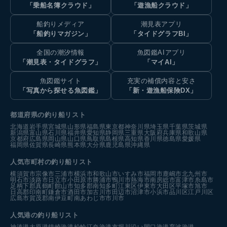
「乗船名簿クラウド」
「遊漁船クラウド」
船釣りメディア
潮見表アプリ
「船釣りマガジン」
「タイドグラフBI」
全国の潮汐情報
魚図鑑AIアプリ
「潮見表・タイドグラフ」
「マイAI」
魚図鑑サイト
充実の補償内容と安さ
「写真から探せる魚図鑑」
「新・遊漁船保険DX」
都道府県の釣り船リスト
北海道
岩手県
宮城県
山形県
福島県
東京都
神奈川県
埼玉県
千葉県
茨城県
新潟県
富山県
石川県
福井県
愛知県
静岡県
三重県
大阪府
兵庫県
和歌山県
京都府
広島県
岡山県
山口県
鳥取県
島根県
高知県
香川県
徳島県
愛媛県
福岡県
佐賀県
長崎県
熊本県
大分県
鹿児島県
沖縄県
人気市町村の釣り船リスト
横須賀市
宗像市
三浦市
横浜市
和歌山市
いすみ市
福岡市
鹿嶋市
北九州市
明石市
淡路市
日立市
小田原市
勝浦市
鴨川市
熱海市
南房総市
富津市
糸島市
足柄下郡真鶴町
館山市
知多郡南知多町
江東区
伊東市
大田区
平塚市
旭市
日高郡印南町
鎌倉市
酒田市
加古川市
田辺市
沼津市
小浜市
品川区
江戸川区
広島市
賀茂郡南伊豆町
南あわじ市
市川市
人気港の釣り船リスト
神湊港
大原港
鐘崎漁港
松輪江奈漁港
市堀川沿い
間口漁港
育波漁港