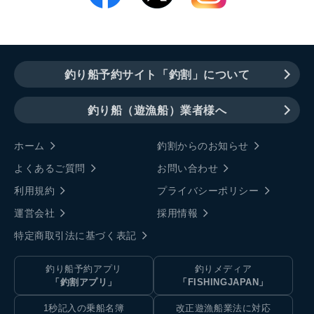
釣り船予約サイト「釣割」について
釣り船（遊漁船）業者様へ
ホーム
釣割からのお知らせ
よくあるご質問
お問い合わせ
利用規約
プライバシーポリシー
運営会社
採用情報
特定商取引法に基づく表記
釣り船予約アプリ
釣りメディア
「釣割アプリ」
「FISHINGJAPAN」
1秒記入の乗船名簿
改正遊漁船業法に対応