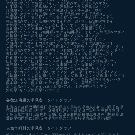
宮城県×マアジ
宮城県×アイナメ
山形県×マアジ
山形県×マダイ
山形県×キジハタ
福島県×マダイ
福島県×ヒラメ
福島県×チダイ
茨城県×マダイ
茨城県×ブリ
茨城県×ヒラメ
埼玉県×サワラ
埼玉県×タチウオ
埼玉県×ホウボウ
千葉県×マダイ
千葉県×ヒラメ
千葉県×イサキ
東京都×マアジ
東京都×タチウオ
東京都×シロギス
神奈川県×マアジ
神奈川県×マダイ
神奈川県×ブリ
新潟県×マダイ
新潟県×ブリ
新潟県×マアジ
富山県×アオリイカ
富山県×ブリ
富山県×マダイ
石川県×ブリ
石川県×キジハタ
石川県×マダイ
福井県×ケンサキイカ
福井県×マダイ
福井県×アオリイカ
静岡県×マダイ
静岡県×イサキ
静岡県×マアジ
愛知県×ブリ
愛知県×マダイ
愛知県×タチウオ
三重県×ブリ
三重県×マダイ
三重県×ヒラメ
京都府×ケンサキイカ
京都府×ブリ
京都府×マダイ
大阪府×マダイ
大阪府×サワラ
大阪府×ブリ
兵庫県×ブリ
兵庫県×マダイ
兵庫県×マダコ
和歌山県×マダイ
和歌山県×マアジ
和歌山県×ブリ
鳥取県×ケンサキイカ
鳥取県×マアジ
鳥取県×アオリイカ
岡山県×スズキ
岡山県×マダイ
岡山県×ヒラメ
広島県×マダイ
広島県×キジハタ
広島県×ブリ
山口県×マダイ
山口県×ケンサキイカ
山口県×キジハタ
徳島県×ブリ
徳島県×マアジ
徳島県×チダイ
香川県×マダイ
香川県×アオリイカ
香川県×マゴチ
愛媛県×マダイ
愛媛県×ブリ
愛媛県×キジハタ
高知県×カンパチ
高知県×アカアマダイ
高知県×イサキ
福岡県×マダイ
福岡県×ヤリイカ
福岡県×ケンサキイカ
佐賀県×マダイ
佐賀県×ヒラマサ
佐賀県×イサキ
長崎県×マダイ
長崎県×キジハタ
長崎県×オオモンハタ
熊本県×マダイ
熊本県×ヒラメ
熊本県×メバル
鹿児島県×マダイ
鹿児島県×ケンサキイカ
鹿児島県×アオハタ
沖縄県×スジアラ
沖縄県×キハダ
沖縄県×バラハタ
各都道府県の潮見表
・タイドグラフ
北海道
青森県
岩手県
秋田県
宮城県
山形県
福島県
東京都
神奈川県
千葉県
茨城県
新潟県
富山県
石川県
福井県
愛知県
静岡県
三重県
大阪府
兵庫県
和歌山県
京都府
広島県
岡山県
山口県
鳥取県
島根県
高知県
香川県
徳島県
愛媛県
福岡県
佐賀県
長崎県
熊本県
大分県
宮崎県
鹿児島県
沖縄県
人気市町村の潮見表・タイドグラフ