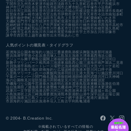
明石市
浜松市
糸島市
長崎市
周防大島町
広島市
和歌山市
鳴門市
富津市
下関市
北九州市
木更津市
姫路市
淡路市
九十九里町
石巻市
平戸市
横浜市
神戸市
江戸川区
名古屋市
呉市
延岡市
志摩市
館山市
平塚市
小豆島町
四日市市
江田島市
常滑市
沼津市
松山市
福山市
横須賀市
唐津市
津市
長島町
佐世保市
茅ヶ崎市
浦安市
宮古島市
伊勢市
伊万里市
天草市
今治市
南知多町
勝浦市
南伊勢町
大洗町
浜田市
五島市
上天草市
芦北町
愛南町
いわき市
大磯町
長門市
千葉市
焼津市
亘理町
境港市
田原市
臼杵市
鈴鹿市
西尾市
恩納村
銚子市
仙台市
八戸市
芦屋町
光市
舞鶴市
行橋市
碧南市
西海市
高松市
葉山町
徳之島町
気仙沼市
市川市
桑名市
廿日市市
福岡市
赤穂市
屋久島町
苫小牧市
玉名市
糸魚川市
川崎市
尾鷲市
柳井市
宇土市
加古川市
宗像市
諫早市
西宮市
上越市
倉敷市
出水市
南あわじ市
人気ポイントの潮見表・タイドグラフ
若洲海浜公園
本牧海釣り施設
三番瀬
鹿島港
横浜
舞阪漁港
那珂湊港
豊浜漁港
宇野港
小名浜港
貝塚人工島
加太漁港
大津港
葛西海浜公園
アジュール舞子
野島公園
閖上港
福田港
須磨海岸
清水港
旧江戸川河口
新舞子マリンパーク
相馬港
三池港
東扇島西公園
三浦海岸
南芦屋浜
二見港
片貝漁港
平和島ボートレース場
野北漁港
相模川河口
大洗マリーナ
若松
大蔵海岸
玉島Ｅ地区
碧南海釣り広場
波崎新漁港
木曽川河口
呼子港
八景島マリーナ
ふれーゆ裏
飯岡漁港
羽田
日立港
大黒海づり施設
豊川河口
千葉ポートパーク
関門橋
名護漁港
御前崎港
師崎港
阿武隈川河口
天神崎
海の公園
検見川堤防
筑後川昇開橋
室見川河口
敦賀新港
横須賀
平磯海づり公園
牛窓港
垂水漁港
明石港
本渡港
鳥取港
東幡豆漁港
佐伯港
仙台漁港
田ノ浦漁港
津名港
豊橋
大磯港
神戸空港親水護岸
木更津港
武庫川一文字
新宮漁港
吉野川河口
三角西港
洲本港
千葉港
城ヶ島公園
小島漁港
吹上浜
三崎漁港
妻鹿漁港
熊本新港
館山港
牛深
宇品波止場公園
志賀島漁港
大三島フィッシングパーク
網干港
新仁尾港
片瀬漁港
市原海釣り施設
姪浜漁港
本荘人工島
古宇利島
亀浦港
© 2004- B.Creation Inc.
※掲載されているすべての情報の