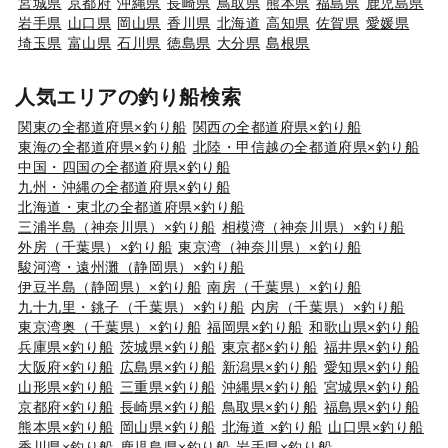
宮城県
京都府
沖縄県
長崎県
鳥取県
熊本県
福島県
鹿児島県
岩手県
山口県
岡山県
香川県
北海道
高知県
佐賀県
愛媛県
埼玉県
富山県
石川県
徳島県
大分県
島根県
人気エリアの釣り船検索
関東の全都道府県×釣り船
関西の全都道府県×釣り船
東海の全都道府県×釣り船
北陸・甲信越の全都道府県×釣り船
中国・四国の全都道府県×釣り船
九州・沖縄の全都道府県×釣り船
北海道・東北の全都道府県×釣り船
三浦半島（神奈川県）×釣り船
相模湾（神奈川県）×釣り船
外房（千葉県）×釣り船
東京湾（神奈川県）×釣り船
駿河湾・遠州灘（静岡県）×釣り船
伊豆半島（静岡県）×釣り船
南房（千葉県）×釣り船
九十九里・銚子（千葉県）×釣り船
内房（千葉県）×釣り船
東京湾奥（千葉県）×釣り船
福岡県×釣り船
和歌山県×釣り船
兵庫県×釣り船
茨城県×釣り船
東京都×釣り船
福井県×釣り船
大阪府×釣り船
広島県×釣り船
新潟県×釣り船
愛知県×釣り船
山形県×釣り船
三重県×釣り船
沖縄県×釣り船
宮城県×釣り船
京都府×釣り船
長崎県×釣り船
鳥取県×釣り船
福島県×釣り船
熊本県×釣り船
岡山県×釣り船
北海道 ×釣り船
山口県×釣り船
香川県×釣り船
鹿児島県×釣り船
岩手県×釣り船