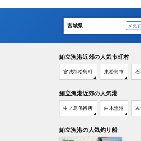
宮城県
変更
鮪立漁港近郊の人気市町村
宮城郡松島町
東松島市
石
鮪立漁港近郊の人気港
中ノ島係留所
曲木漁港
み
鮪立漁港の人気釣り船