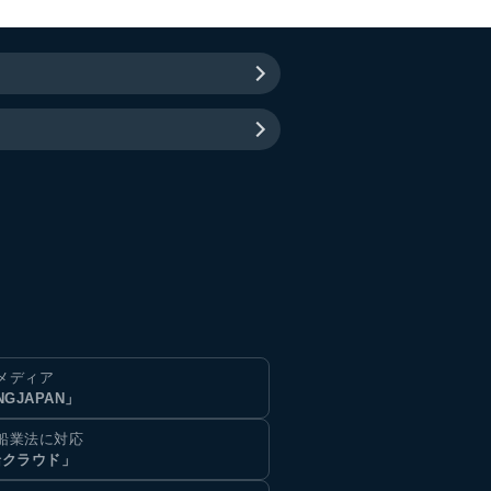
メディア
NGJAPAN」
船業法に対応
船クラウド」