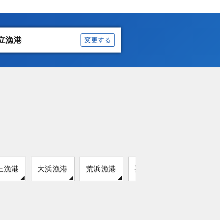
立漁港
変更する
上漁港
大浜漁港
荒浜漁港
要害港