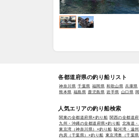
各都道府県の釣り船リスト
神奈川県
千葉県
福岡県
和歌山県
兵庫県
熊本県
福島県
鹿児島県
岩手県
山口県
人気エリアの釣り船検索
関東の全都道府県×釣り船
関西の全都道府
九州・沖縄の全都道府県×釣り船
北海道・
東京湾（神奈川県）×釣り船
駿河湾・遠州
内房（千葉県）×釣り船
東京湾奥（千葉県