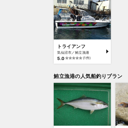
トライアンフ
気仙沼市／鮪立漁港
5.0
(1件)
鮪立漁港の人気船釣りプラン