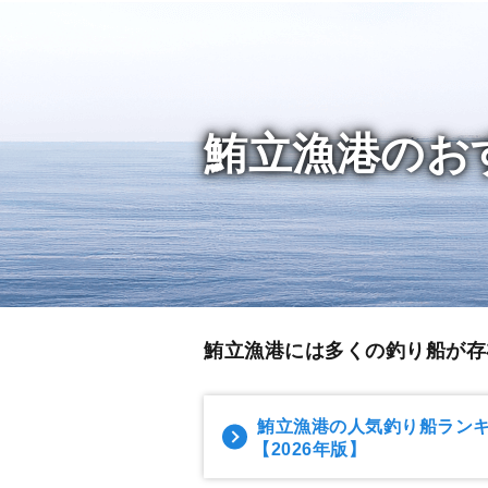
鮪立漁港のお
鮪立漁港には多くの釣り船が存
鮪立漁港の人気釣り船ラン
【2026年版】