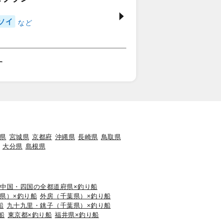
ソイ
す
県
宮城県
京都府
沖縄県
長崎県
鳥取県
大分県
島根県
中国・四国の全都道府県×釣り船
県）×釣り船
外房（千葉県）×釣り船
船
九十九里・銚子（千葉県）×釣り船
船
東京都×釣り船
福井県×釣り船