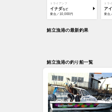
トライアンフ
トラ
イナダ
ア
10,000
乗合／
円
乗合
鮪立漁港の最新釣果
鮪立漁港の釣り船一覧