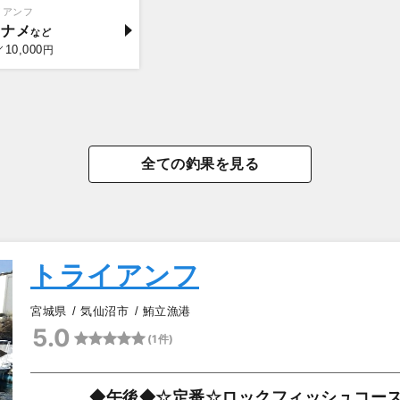
イアンフ
イナメ
10,000
／
円
全ての釣果を見る
トライアンフ
宮城県
気仙沼市
鮪立漁港
5.0
(1件)
▲
◆午後◆☆定番☆ロックフィッシュコー