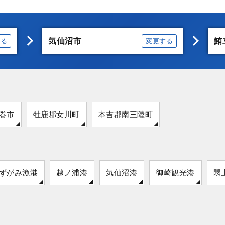
気仙沼市
鮪
する
変更する
巻市
牡鹿郡女川町
本吉郡南三陸町
ずがみ漁港
越ノ浦港
気仙沼港
御崎観光港
閖