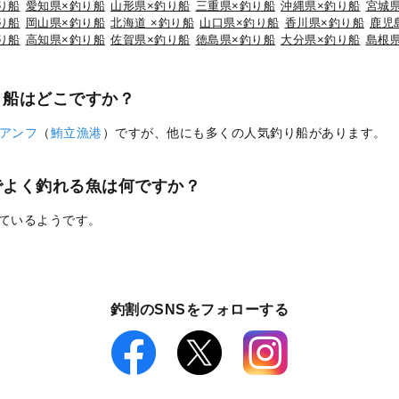
り船
愛知県×釣り船
山形県×釣り船
三重県×釣り船
沖縄県×釣り船
宮城
り船
岡山県×釣り船
北海道 ×釣り船
山口県×釣り船
香川県×釣り船
鹿児
り船
高知県×釣り船
佐賀県×釣り船
徳島県×釣り船
大分県×釣り船
島根
り船はどこですか？
アンフ
（
鮪立漁港
）ですが、他にも多くの人気釣り船があります。
でよく釣れる魚は何ですか？
れているようです。
釣割のSNSをフォローする