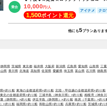
10,000
円/人
乗合
アイナメ
クロ
1,500
ポイント還元
5
他にも
プランありま
静岡県
茨城県
東京都
福井県
大阪府
新潟県
広島県
愛知県
山形県
三重
岡山県
香川県
北海道
高知県
佐賀県
愛媛県
埼玉県
富山県
石川県
徳島県
県×釣り船
東海の全都道府県×釣り船
北陸・甲信越の全都道府県×釣り船
東北の全都道府県×釣り船
三浦半島（神奈川県）×釣り船
相模湾（神奈川
灘（静岡県）×釣り船
伊豆半島（静岡県）×釣り船
南房（千葉県）×釣り
）×釣り船
福岡県×釣り船
和歌山県×釣り船
兵庫県×釣り船
茨城県×釣り