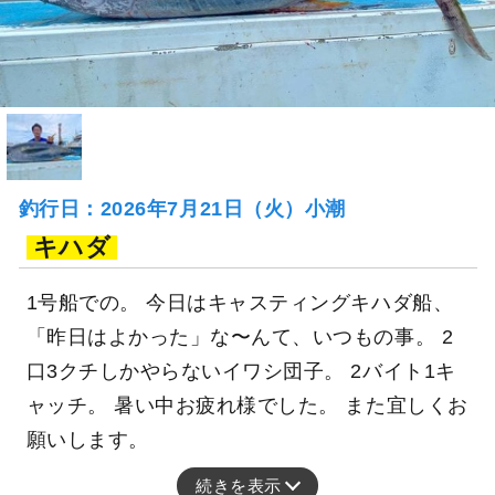
釣行日：2026年7月21日（火）小潮
キハダ
1号船での。 今日はキャスティングキハダ船、
「昨日はよかった」な〜んて、いつもの事。 2
口3クチしかやらないイワシ団子。 2バイト1キ
ャッチ。 暑い中お疲れ様でした。 また宜しくお
願いします。
続きを表示