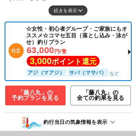
続きを表示
☆女性・初心者グループ・ご家族にもオ
ススメ☆コマセ五目（落とし込み・泳が
せ）釣りプラン
63,000
仕立
円/隻
3,000
ポイント還元
アジ（マアジ）
サバ（マサバ）
「藤八丸」の
「藤八丸」の
予約プランを見る
全ての釣果を見る
釣行当日の気象情報を表示