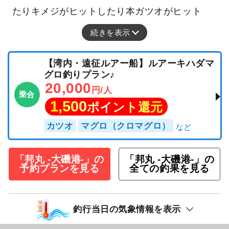
たりキメジがヒットしたり本ガツオがヒット
続きを表示
【湾内・遠征ルアー船】ルアーキハダマ
グロ釣りプラン♪
20,000
円/人
乗合
1,500
ポイント還元
カツオ
マグロ（クロマグロ）
「邦丸 -大磯港-」の
「邦丸 -大磯港-」の
予約プランを見る
全ての釣果を見る
釣行当日の気象情報を表示