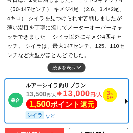
（50-147センチ） キメジ4尾 （2.6、3.4×2尾、
4キロ） シイラを見つけられず苦戦しましたが
薄い潮目を丁寧に流してメーターオーバーキャ
ッチできました。 シイラ以外にキメジ4匹キャ
ッチ。 シイラは、最大147センチ、125、110セ
ンチなど大型がほとんどでした。
続きを表示
ルアーシイラ釣りプラン
13,000
3
13,500
%
円/人
円/人
OFF
乗合
1,500
ポイント還元
シイラ