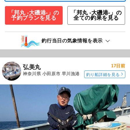
「邦丸 -大磯港-」の
「邦丸 -大磯港-」の
予約プランを見る
全ての釣果を見る
釣行当日の気象情報を表示
17日前
弘美丸
神奈川県 小田原市 早川漁港
釣り船詳細を見る