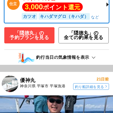
仕立
3,000
ポイント還元
カツオ
キハダマグロ（キハダ）
「隠徳丸」の
「隠徳丸」の
予約プランを見る
全ての釣果を見る
釣行当日の気象情報を表示
21日前
優神丸
神奈川県 平塚市 平塚漁港
釣り船詳細を見る