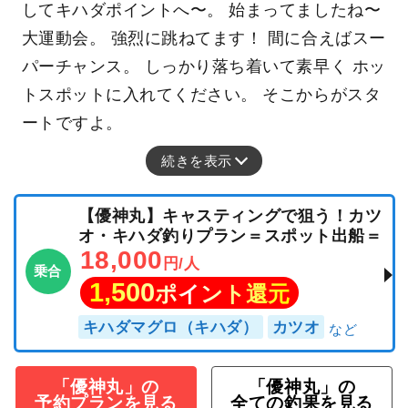
してキハダポイントへ〜。 始まってましたね〜
大運動会。 強烈に跳ねてます！ 間に合えばスー
パーチャンス。 しっかり落ち着いて素早く ホッ
トスポットに入れてください。 そこからがスタ
ートですよ。
続きを表示
【優神丸】キャスティングで狙う！カツ
オ・キハダ釣りプラン＝スポット出船＝
18,000
円/人
乗合
1,500
ポイント還元
キハダマグロ（キハダ）
カツオ
「優神丸」の
「優神丸」の
予約プランを見る
全ての釣果を見る