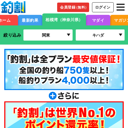
会員登録
ログイン
（無料）
相模湾（神奈川県）
ホーム
最新釣果
マダイ
マガジ
絞り込み
関東
キハダ