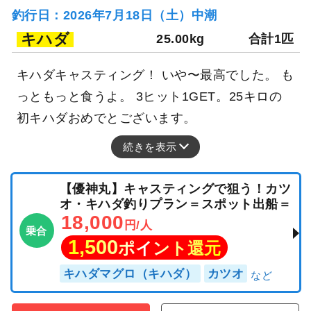
釣行日：2026年7月18日（土）中潮
キハダ
25.00kg
合計1匹
キハダキャスティング！ いや〜最高でした。 も
っともっと食うよ。 3ヒット1GET。25キロの
初キハダおめでとございます。
続きを表示
【優神丸】キャスティングで狙う！カツ
オ・キハダ釣りプラン＝スポット出船＝
18,000
円/人
乗合
1,500
ポイント還元
キハダマグロ（キハダ）
カツオ