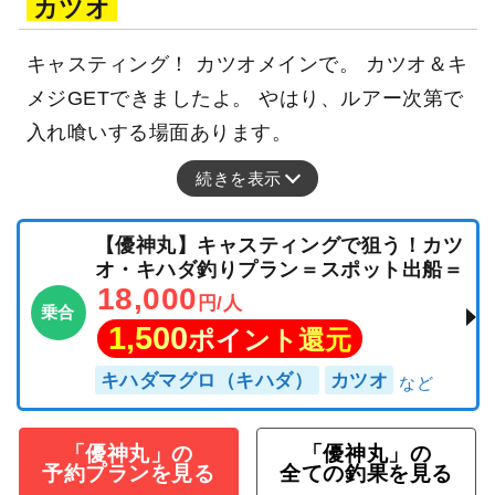
カツオ
キャスティング！ カツオメインで。 カツオ＆キ
メジGETできましたよ。 やはり、ルアー次第で
入れ喰いする場面あります。
続きを表示
【優神丸】キャスティングで狙う！カツ
オ・キハダ釣りプラン＝スポット出船＝
18,000
円/人
乗合
1,500
ポイント還元
キハダマグロ（キハダ）
カツオ
「優神丸」の
「優神丸」の
予約プランを見る
全ての釣果を見る