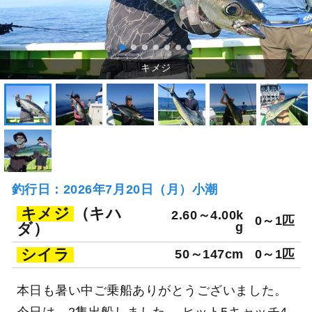
釣行日：2026年7月20日（月）小潮
キメジ
（キハ
2.60～4.00k
0～1匹
ダ）
g
シイラ
50～147cm
0～1匹
本日も暑い中ご乗船ありがとうございました。
今日は、2隻出船しました。 ヒット5キャッチ4