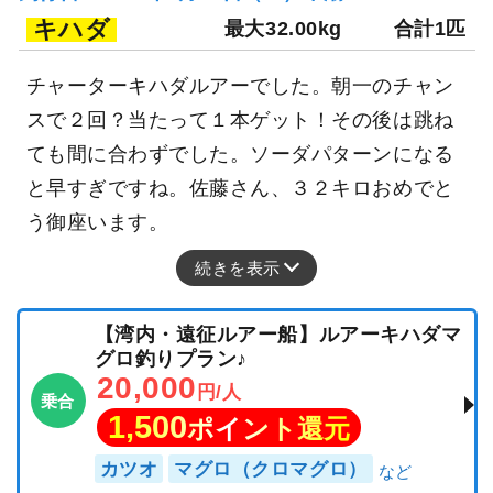
キハダ
最大32.00kg
合計1匹
チャーターキハダルアーでした。朝一のチャン
スで２回？当たって１本ゲット！その後は跳ね
ても間に合わずでした。ソーダパターンになる
と早すぎですね。佐藤さん、３２キロおめでと
う御座います。
続きを表示
【湾内・遠征ルアー船】ルアーキハダマ
グロ釣りプラン♪
20,000
円/人
乗合
1,500
ポイント還元
カツオ
マグロ（クロマグロ）