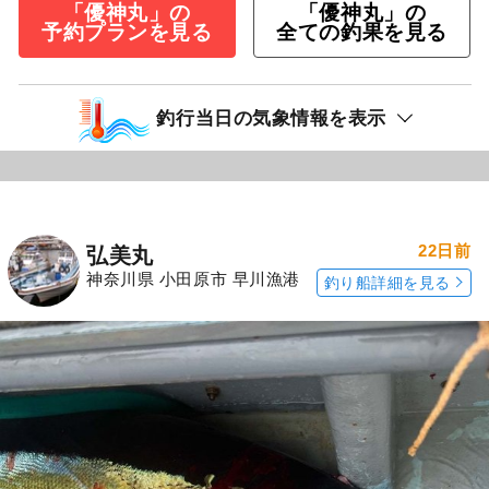
「優神丸」の
「優神丸」の
予約プランを見る
全ての釣果を見る
釣行当日の気象情報を表示
22日前
弘美丸
神奈川県 小田原市 早川漁港
釣り船詳細を見る