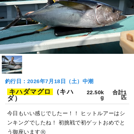
釣行日：2026年7月18日（土）中潮
キハダマグロ
（キハ
22.50k
合計1
ダ）
g
匹
今日もいい感じでしたー！！ ヒットルアーはシ
ンキングでしたね！ 初挑戦で初ゲットおめでと
う御座います㊗️