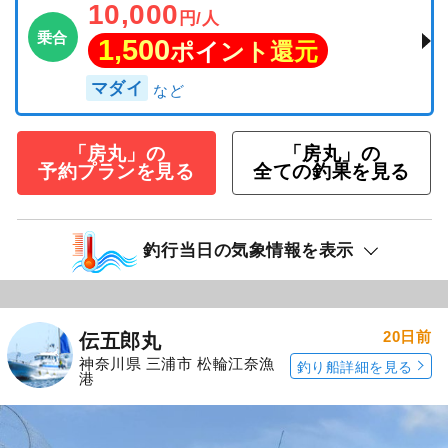
10,000
円/人
乗合
1,500
ポイント還元
マダイ
「房丸」の
「房丸」の
予約プランを見る
全ての釣果を見る
釣行当日の気象情報を表示
20日前
伝五郎丸
神奈川県 三浦市 松輪江奈漁
釣り船詳細を見る
港