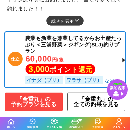
釣れました！！
続きを表示
農業も漁業を兼業してるからお土産たっ
ぷり＜三浦野菜＞ジギング(SLJ)釣りプ
ラン
60,000
仕立
円/隻
3,000
ポイント還元
イナダ（ブリ）
ワラサ（ブリ）
「金重丸」の
「金重丸」の
予約プランを見る
全ての釣果を見る
釣行当日の気象情報を表示