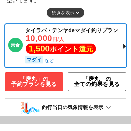
空いてます。
続きを表示
タイラバ・テンヤdeマダイ釣りプラン
10,000
円/人
乗合
1,500
ポイント還元
マダイ
「房丸」の
「房丸」の
予約プランを見る
全ての釣果を見る
釣行当日の気象情報を表示