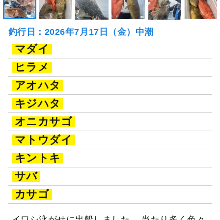
釣行日：2026年7月17日（金）中潮
マダイ
ヒラメ
アオハタ
キジハタ
オニカサゴ
マトウダイ
キントキ
サバ
カサゴ
イワシ泳がせに出船しました。 当たり多く色々