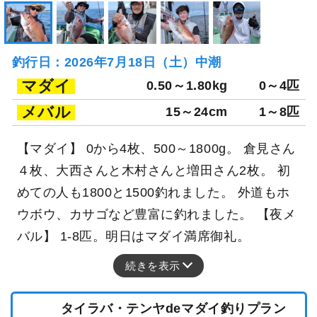
釣行日：2026年7月18日（土）中潮
マダイ
0.50～1.80kg
0～4匹
メバル
15～24cm
1～8匹
【マダイ】 0から4枚、500～1800g。 倉見さん
４枚、大西さんと木村さんと増田さん2枚。 初
めての人も1800と1500釣れました。 外道もホ
ウボウ、カサゴなど豊富に釣れました。 【夜メ
バル】 1-8匹。明日はマダイ満席御礼。
続きを表示
タイラバ・テンヤdeマダイ釣りプラン