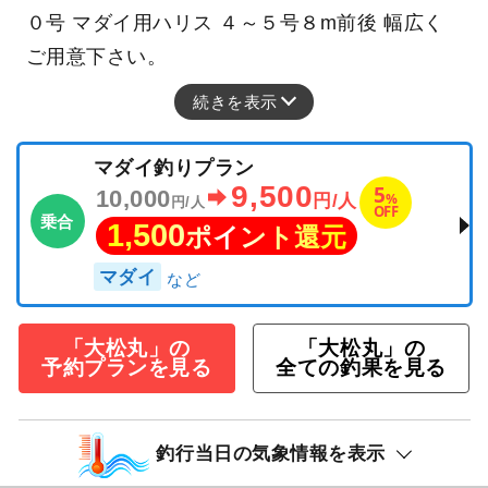
０号 マダイ用ハリス ４～５号８m前後 幅広く
ご用意下さい。
続きを表示
マダイ釣りプラン
9,500
5
10,000
%
円/人
円/人
OFF
乗合
1,500
ポイント還元
マダイ
「大松丸」の
「大松丸」の
予約プランを見る
全ての釣果を見る
釣行当日の気象情報を表示