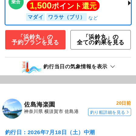
乗合
1,500
ポイント還元
マダイ
ワラサ（ブリ）
「浜鈴丸」の
「浜鈴丸」の
予約プランを見る
全ての釣果を見る
釣行当日の気象情報を表示
20日前
佐島海楽園
神奈川県 横須賀市 佐島港
釣り船詳細を見る
釣行日：2026年7月18日（土）中潮