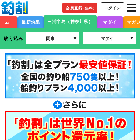
会員登録
ログイン
（無料）
三浦半島（神奈川県）
ホーム
最新釣果
マダイ
マガ
絞り込み
関東
マダイ