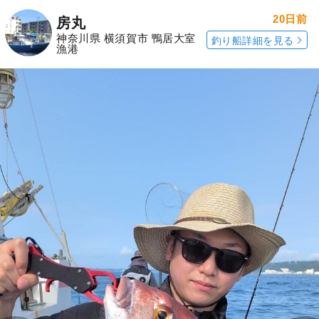
20日前
房丸
神奈川県 横須賀市 鴨居大室
釣り船詳細を見る
漁港