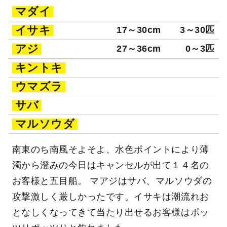
マダイ
イサキ
17～30cm
3～30匹
アジ
27～36cm
0～3匹
キントキ
ウマズラ
サバ
マルソウダ
南東のち南風そよそよ、水色ポイントにより薄
濁から澄みの今日はキャンセルが出て１４名の
お客様と五目船。 マアジはサバ、マルソウダの
攻撃激しく厳しかったです。イサキは潮流れお
となしくなってきて当たり出せるお客様はポッ