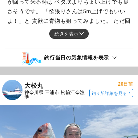
が回って来る時は ベタ底よりちょい上げでも良
さそうです。 「欲張りさんは5m上げでもいい
よ！」と 貪欲に青物も狙ってみました。 ただ回
続きを表示
釣行当日の気象情報を表示
20日前
大松丸
神奈川県 三浦市 松輪江奈漁
釣り船詳細を見る
港