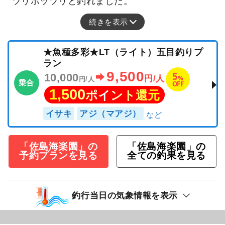
ツリポッツリと釣れました。
続きを表示
★魚種多彩★LT（ライト）五目釣りプ
ラン
9,500
5
10,000
%
円/人
円/人
乗合
OFF
1,500
ポイント還元
イサキ
アジ（マアジ）
「佐島海楽園」の
「佐島海楽園」の
予約プランを見る
全ての釣果を見る
釣行当日の気象情報を表示