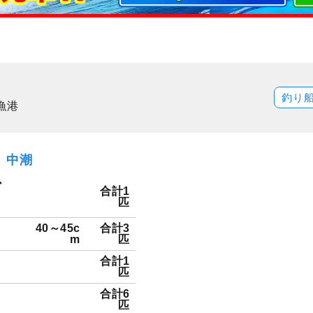
釣り
漁港
土）中潮
ダ
合計1
匹
40～45c
合計3
m
匹
合計1
匹
合計6
匹