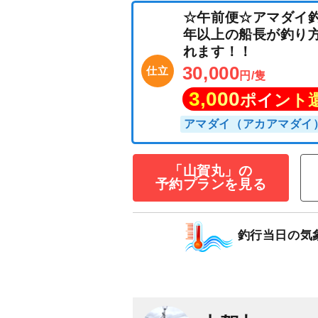
「山賀丸」の
予約プランを見る
☆午前便☆アマダ
年以上の船長が
釣行当日の気
れます！！
30,000
仕立
円/隻
3,000
ポイン