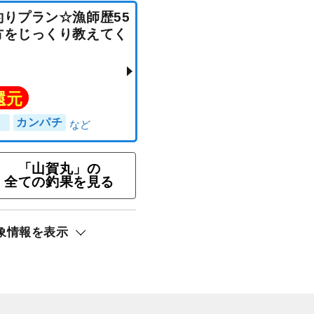
「山賀丸」の
全ての釣果を見る
イ釣りプラン☆漁師歴55
釣り方をじっくり教えてく
象情報を表示
ト還元