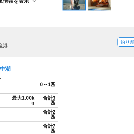
象情報を表示
釣り
漁港
）中潮
ダ
0～1匹
最大1.00k
合計3
g
匹
合計2
匹
合計7
匹