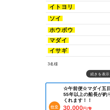
イトヨリ
ソイ
ホウボウ
マダイ
イサギ
3名様
続きを表示