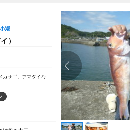
）小潮
ダイ）
メカサゴ、アマダイな