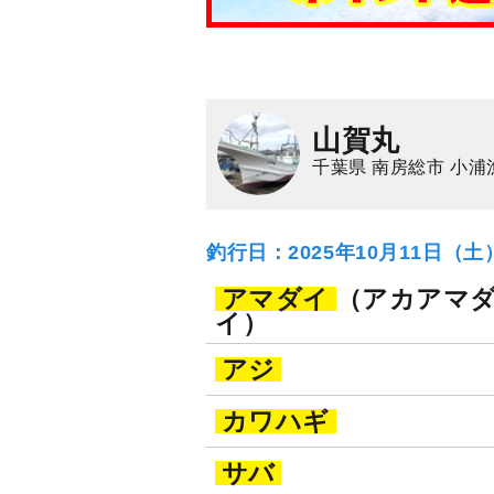
山賀丸
千葉県 南房総市 小浦
釣行日：2025年10月11日（
アマダイ
（アカアマ
イ）
アジ
カワハギ
サバ