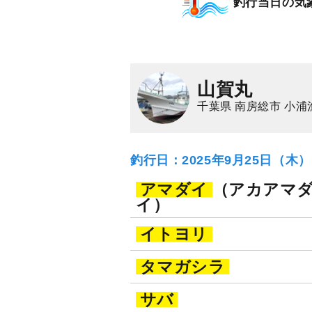
釣行当日の気
山賀丸
千葉県 南房総市 小浦
釣行日：2025年9月25日（木
アマダイ
（アカアマ
イ）
イトヨリ
タマガシラ
サバ