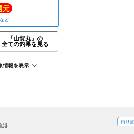
イ五目釣りプラン☆漁師歴
が釣り方をじっくり教えて
「山賀丸」の
ト還元
全ての釣果を見る
ジ）
象情報を表示
釣り
漁港