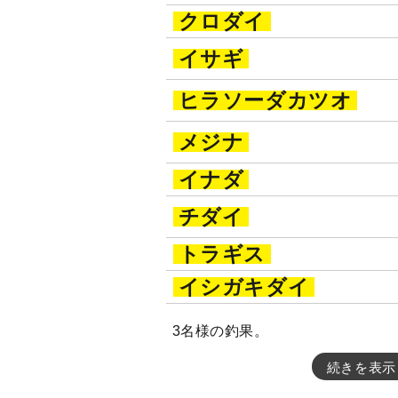
クロダイ
イサギ
ヒラソーダカツオ
メジナ
イナダ
チダイ
トラギス
イシガキダイ
3名様の釣果。
続きを表示