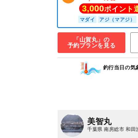
☆午前便☆マダ
55年以上の船長
くれます！！
30,000
仕立
円/隻
「山賀丸」の
3,000
ポイン
予約プランを見る
マダイ
アジ（マア
釣行当日の気
美智丸
千葉県 南房総市 和田