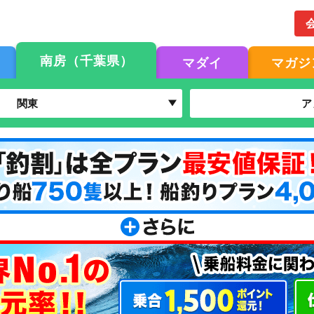
南房（千葉県）
マダイ
マガジ
関東
ア