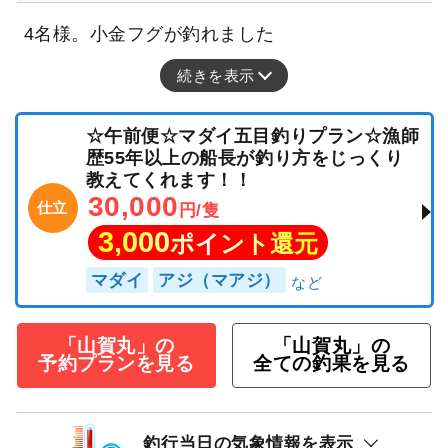
4名様。小金フグが釣れました
続きを表示
☆午前便☆マダイ五目釣りプラン☆漁師
歴55年以上の船長が釣り方をじっくり
教えてくれます！！
30,000
仕立
円/隻
3,000
ポイント還元
マダイ
アジ（マアジ）
「山賀丸」の
「山賀丸」の
予約プランを見る
全ての釣果を見る
釣行当日の気象情報を表示