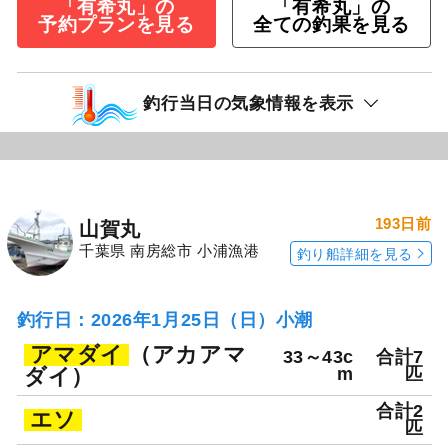
「有希丸」の
「有希丸」の
予約プランを見る
全ての釣果を見る
釣行当日の気象情報を表示
193日前
山賀丸
千葉県 南房総市 小浦漁港
釣り船詳細を見る
釣行日：2026年1月25日（日）小潮
アマダイ
（アカアマ
33～43c
合計7
ダイ）
m
匹
合計2
エソ
匹