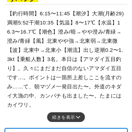
【釣行時間】6:15〜11:45【潮汐】大潮(月齢29)
満潮5:52干潮10:35【気温】8〜17℃【水温】1
6.3〜16.7℃【潮色】澄み/暗→やや澄み/青緑→
澄み/青緑【風】北東やや強→北東弱→北東微
【波】北東中→北東小【潮流】出し逆潮0.2〜1.
3kt【乗船人数】3名。本日は【アマダイ五目釣
り】。久々にまだまだ自信のないアマダイ五目
です…。ポイントは一箇所上差しここを流すの
み……て、朝マヅメ一発目出た〜。外道のキダ
イ大漁の中、カンパチも出ました〜。たまには
カイワリ。
続きを表示