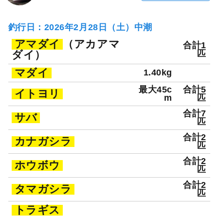
釣行日：2026年2月28日（土）中潮
アマダイ
（アカアマ
合計1
ダイ）
匹
マダイ
1.40kg
最大45c
合計5
イトヨリ
m
匹
合計7
サバ
匹
合計2
カナガシラ
匹
合計2
ホウボウ
匹
合計2
タマガシラ
匹
トラギス