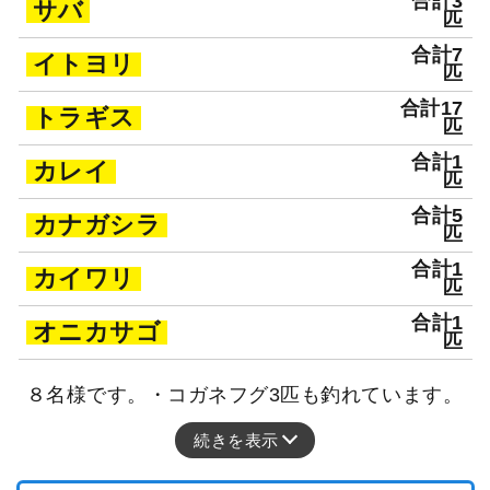
合計3
サバ
匹
合計7
イトヨリ
匹
合計17
トラギス
匹
合計1
カレイ
匹
合計5
カナガシラ
匹
合計1
カイワリ
匹
合計1
オニカサゴ
匹
８名様です。・コガネフグ3匹も釣れています。
続きを表示