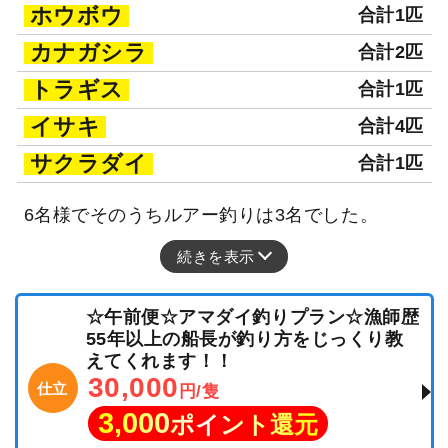
ホウボウ
合計1匹
カナガシラ
合計2匹
トラギス
合計1匹
イサキ
合計4匹
サクラダイ
合計1匹
6名様でそのうちルアー釣りは3名でした。
続きを表示
☆午前便☆アマダイ釣りプラン☆漁師歴
55年以上の船長が釣り方をじっくり教
えてくれます！！
30,000
仕立
円/隻
3,000
ポイント還元