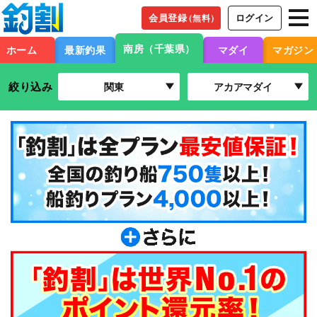
会員登録
ログイン
（無料）
南房（千葉県）
ホーム
最新釣果
マダイ
マガジン
絞り込み
関東
アカアマダイ