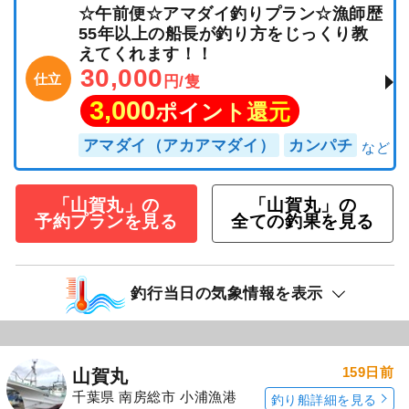
☆午前便☆アマダイ釣りプラン☆漁師歴
55年以上の船長が釣り方をじっくり教
えてくれます！！
30,000
仕立
円/隻
3,000
ポイント還元
アマダイ（アカアマダイ）
カンパチ
「山賀丸」の
「山賀丸」の
予約プランを見る
全ての釣果を見る
釣行当日の気象情報を表示
159日前
山賀丸
千葉県 南房総市 小浦漁港
釣り船詳細を見る