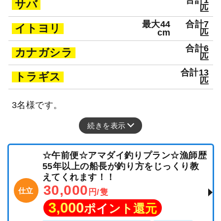
合計1
サバ
匹
最大44
合計7
イトヨリ
cm
匹
合計6
カナガシラ
匹
合計13
トラギス
匹
3名様です。
続きを表示
☆午前便☆アマダイ釣りプラン☆漁師歴
55年以上の船長が釣り方をじっくり教
えてくれます！！
30,000
仕立
円/隻
3,000
ポイント還元