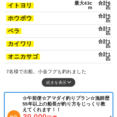
最大43c
合計6
イトヨリ
m
匹
合計5
ホウボウ
匹
合計3
ベラ
匹
合計1
カイワリ
匹
合計1
オニカサゴ
匹
7名様で出船。小金フグも釣れました
続きを表示
☆午前便☆アマダイ釣りプラン☆漁師歴
55年以上の船長が釣り方をじっくり教
えてくれます！！
30,000
仕立