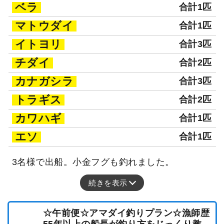
ベラ
合計1匹
マトウダイ
合計1匹
イトヨリ
合計3匹
チダイ
合計2匹
カナガシラ
合計3匹
トラギス
合計2匹
カワハギ
合計1匹
エソ
合計1匹
3名様で出船。小金フグも釣れました。
続きを表示
☆午前便☆アマダイ釣りプラン☆漁師歴