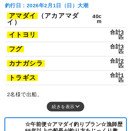
釣行日：2026年2月1日（日）大潮
アマダイ
（アカアマダ
40c
イ）
m
合計3
イトヨリ
匹
合計3
フグ
匹
合計2
カナガシラ
匹
合計1
トラギス
匹
2名様で出船。
続きを表示
☆午前便☆アマダイ釣りプラン☆漁師歴
55年以上の船長が釣り方をじっくり教