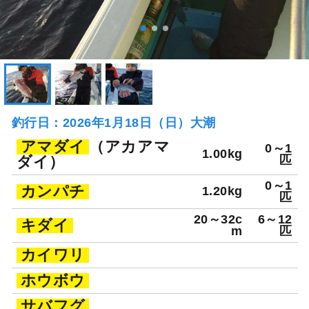
釣行日：2026年1月18日（日）大潮
アマダイ
（アカアマ
0～1
1.00kg
ダイ）
匹
0～1
カンパチ
1.20kg
匹
20～32c
6～12
キダイ
m
匹
カイワリ
ホウボウ
サバフグ