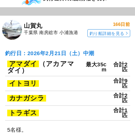
166日前
山賀丸
千葉県 南房総市 小浦漁港
釣り船詳細を見る
釣行日：2026年2月21日（土）中潮
アマダイ
（アカアマ
最大35c
合計2
ダイ）
m
匹
合計9
イトヨリ
匹
合計2
カナガシラ
匹
合計1
トラギス
匹
5名様。