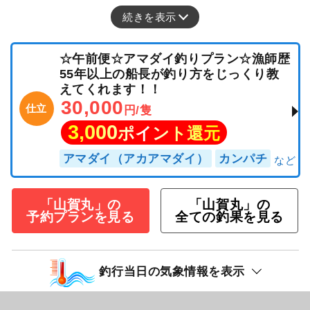
続きを表示
☆午前便☆アマダイ釣りプラン☆漁師歴
55年以上の船長が釣り方をじっくり教
えてくれます！！
30,000
仕立
円/隻
3,000
ポイント還元
アマダイ（アカアマダイ）
カンパチ
「山賀丸」の
「山賀丸」の
予約プランを見る
全ての釣果を見る
釣行当日の気象情報を表示