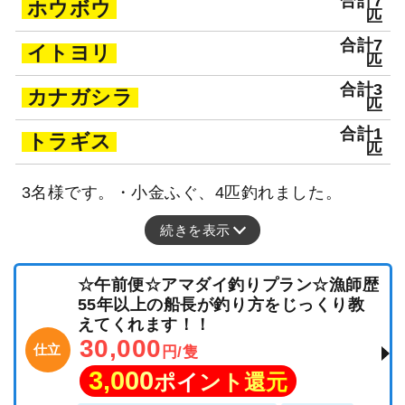
合計7
ホウボウ
匹
合計7
イトヨリ
匹
合計3
カナガシラ
匹
合計1
トラギス
匹
3名様です。・小金ふぐ、4匹釣れました。
続きを表示
☆午前便☆アマダイ釣りプラン☆漁師歴
55年以上の船長が釣り方をじっくり教
えてくれます！！
30,000
仕立
円/隻
3,000
ポイント還元