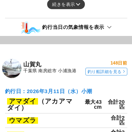
続きを表示
釣行当日の気象情報を表示
148日前
山賀丸
千葉県 南房総市 小浦漁港
釣り船詳細を見る
釣行日：2026年3月11日（水）小潮
アマダイ
（アカアマ
最大43
合計20
ダイ）
cm
匹
合計2
ウマズラ
匹