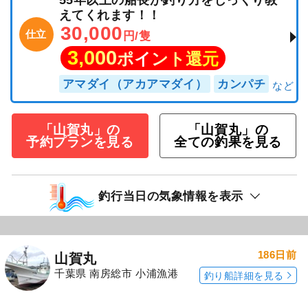
55年以上の船長が釣り方をじっくり教
えてくれます！！
30,000
仕立
円/隻
3,000
ポイント還元
アマダイ（アカアマダイ）
カンパチ
「山賀丸」の
「山賀丸」の
予約プランを見る
全ての釣果を見る
釣行当日の気象情報を表示
186日前
山賀丸
千葉県 南房総市 小浦漁港
釣り船詳細を見る