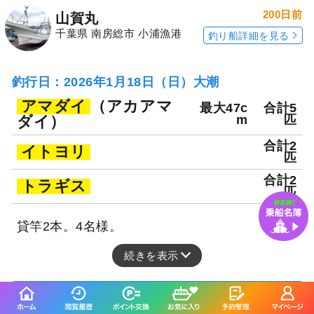
200日前
山賀丸
千葉県 南房総市 小浦漁港
釣り船詳細を見る
釣行日：2026年1月18日（日）大潮
アマダイ
（アカアマ
最大47c
合計5
ダイ）
m
匹
合計2
イトヨリ
匹
合計2
トラギス
匹
貸竿2本。4名様。
続きを表示
☆午前便☆アマダイ釣りプラン☆漁師歴
55年以上の船長が釣り方をじっくり教