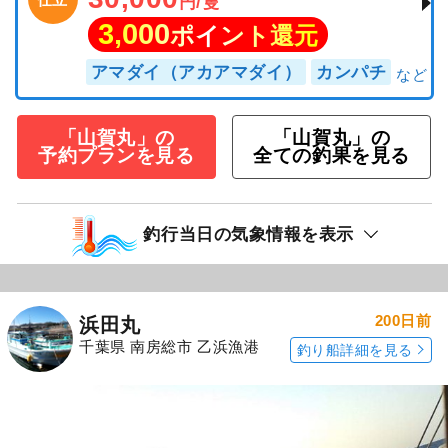
円/隻
3,000
ポイント還元
アマダイ（アカアマダイ）
カンパチ
「山賀丸」の
「山賀丸」の
予約プランを見る
全ての釣果を見る
釣行当日の気象情報を表示
200日前
浜田丸
千葉県 南房総市 乙浜漁港
釣り船詳細を見る