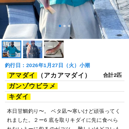
釣行日：2026年1月27日（火）小潮
アマダイ
（アカアマダイ）
合計2匹
ガンゾウビラメ
キダイ
本日甘鯛釣り〜。 ベタ凪〜寒いけど頑張ってく
れました。２ー6 底を取りキダイに先に食べら