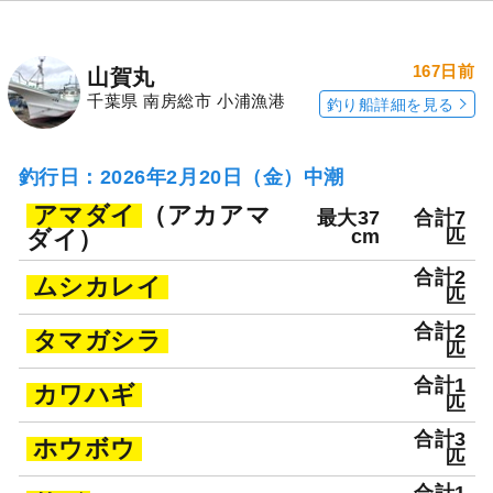
167日前
山賀丸
千葉県 南房総市 小浦漁港
釣り船詳細を見る
釣行日：2026年2月20日（金）中潮
アマダイ
（アカアマ
最大37
合計7
ダイ）
cm
匹
合計2
ムシカレイ
匹
合計2
タマガシラ
匹
合計1
カワハギ
匹
合計3
ホウボウ
匹