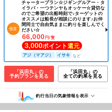
チャータープラン☆ジギングルアー・タ
イラバ・一つテンヤもオッケー☆貸切な
のでご希望の出船時刻で♪ターゲットの
オススメは船長が相談にのります♪お仲
間同士で自由気ままに釣りを楽しんでく
仕立
ださい☆
66,000
円/隻
3,000
ポイント還元
アジ（マアジ）
イサキ
「浜田丸」の
「浜田丸」の
予約プランを見る
全ての釣果を見る
釣行当日の気象情報を表示