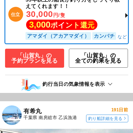
えてくれます！！
30,000
仕立
円/隻
3,000
ポイント還元
アマダイ（アカアマダイ）
カンパチ
「山賀丸」の
「山賀丸」の
予約プランを見る
全ての釣果を見る
釣行当日の気象情報を表示
191日前
有希丸
千葉県 南房総市 乙浜漁港
釣り船詳細を見る