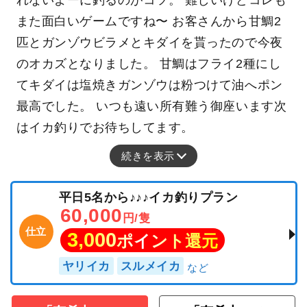
れないよーに釣るのがコツ。 難しいけどコレも
また面白いゲームですね〜 お客さんから甘鯛2
匹とガンゾウビラメとキダイを貰ったので今夜
のオカズとなりました。 甘鯛はフライ2種にし
てキダイは塩焼きガンゾウは粉つけて油へポン
最高でした。 いつも遠い所有難う御座います次
はイカ釣りでお待ちしてます。
続きを表示
平日5名から♪♪♪イカ釣りプラン
60,000
円/隻
仕立
3,000
ポイント還元
ヤリイカ
スルメイカ