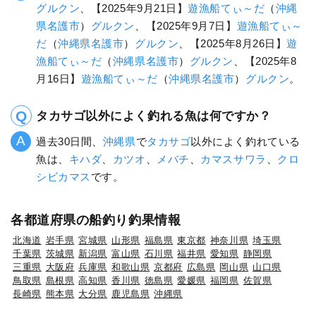
グルクン
、【2025年9月21日】
遊漁船てぃ～だ
（
沖縄
県
名護市
）
グルクン
、【2025年9月7日】
遊漁船てぃ～
だ
（
沖縄県
名護市
）
グルクン
、【2025年8月26日】
遊
漁船てぃ～だ
（
沖縄県
名護市
）
グルクン
、【2025年8
月16日】
遊漁船てぃ～だ
（
沖縄県
名護市
）
グルクン
。
タカサゴ以外によく釣れる魚は何ですか？
過去30日間、
沖縄県
で
タカサゴ
以外によく釣れている
魚は、
キハダ
、
カツオ
、
メバチ
、
カマスサワラ
、
クロ
シビカマス
です。
各都道府県の船釣り釣果情報
北海道
岩手県
宮城県
山形県
福島県
東京都
神奈川県
埼玉県
千葉県
茨城県
新潟県
富山県
石川県
福井県
愛知県
静岡県
三重県
大阪府
兵庫県
和歌山県
京都府
広島県
岡山県
山口県
鳥取県
島根県
高知県
香川県
徳島県
愛媛県
福岡県
佐賀県
長崎県
熊本県
大分県
鹿児島県
沖縄県