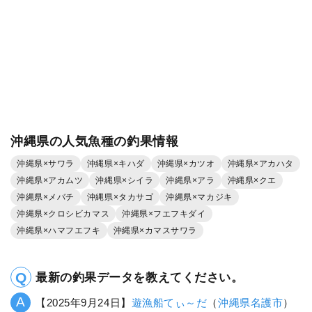
沖縄県の人気魚種の釣果情報
沖縄県×サワラ
沖縄県×キハダ
沖縄県×カツオ
沖縄県×アカハタ
沖縄県×アカムツ
沖縄県×シイラ
沖縄県×アラ
沖縄県×クエ
沖縄県×メバチ
沖縄県×タカサゴ
沖縄県×マカジキ
沖縄県×クロシビカマス
沖縄県×フエフキダイ
沖縄県×ハマフエフキ
沖縄県×カマスサワラ
最新の釣果データを教えてください。
【2025年9月24日】
遊漁船てぃ～だ
（
沖縄県
名護市
）