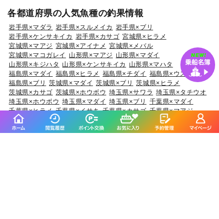
各都道府県の人気魚種の釣果情報
岩手県×マダラ
岩手県×スルメイカ
岩手県×ブリ
岩手県×ケンサキイカ
岩手県×カサゴ
宮城県×ヒラメ
宮城県×マアジ
宮城県×アイナメ
宮城県×メバル
宮城県×マコガレイ
山形県×マアジ
山形県×マダイ
山形県×キジハタ
山形県×ケンサキイカ
山形県×マハタ
福島県×マダイ
福島県×ヒラメ
福島県×チダイ
福島県×ウスメバル
福島県×ブリ
茨城県×マダイ
茨城県×ブリ
茨城県×ヒラメ
茨城県×カサゴ
茨城県×ホウボウ
埼玉県×サワラ
埼玉県×タチウオ
埼玉県×ホウボウ
埼玉県×マダイ
埼玉県×ブリ
千葉県×マダイ
千葉県×ヒラメ
千葉県×イサキ
千葉県×カサゴ
千葉県×マアジ
東京都×マアジ
東京都×タチウオ
東京都×シロギス
東京都×マダコ
東京都×サワラ
神奈川県×マアジ
神奈川県×マダイ
神奈川県×ブリ
神奈川県×アカアマダイ
神奈川県×タチウオ
新潟県×マダイ
新潟県×ブリ
新潟県×マアジ
新潟県×キダイ
新潟県×ゴマサバ
富山県×アオリイカ
富山県×ブリ
富山県×マダイ
富山県×キジハタ
富山県×ウッカリカサゴ
石川県×ブリ
石川県×キジハタ
石川県×マダイ
石川県×カサゴ
石川県×マアジ
福井県×ケンサキイカ
福井県×マダイ
福井県×アオリイカ
福井県×マアジ
福井県×スルメイカ
静岡県×マダイ
静岡県×イサキ
静岡県×マアジ
静岡県×タチウオ
静岡県×ブリ
愛知県×ブリ
愛知県×マダイ
愛知県×タチウオ
愛知県×ホウボウ
愛知県×マアジ