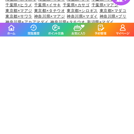
千葉県×ヒラメ
千葉県×イサキ
千葉県×カサゴ
千葉県×マアジ
東京都×マアジ
東京都×タチウオ
東京都×シロギス
東京都×マダコ
東京都×サワラ
神奈川県×マアジ
神奈川県×マダイ
神奈川県×ブリ
神奈川県×アカアマダイ
神奈川県×タチウオ
新潟県×マダイ
新潟県×ブリ
新潟県×マアジ
新潟県×キダイ
新潟県×ゴマサバ
富山県×アオリイカ
富山県×ブリ
富山県×マダイ
富山県×キジハタ
富山県×ウッカリカサゴ
石川県×ブリ
石川県×キジハタ
石川県×マダイ
石川県×カサゴ
石川県×マアジ
福井県×ケンサキイカ
福井県×マダイ
福井県×アオリイカ
福井県×マアジ
福井県×スルメイカ
静岡県×マダイ
静岡県×イサキ
静岡県×マアジ
静岡県×タチウオ
静岡県×ブリ
愛知県×ブリ
愛知県×マダイ
愛知県×タチウオ
愛知県×ホウボウ
愛知県×マアジ
三重県×ブリ
三重県×マダイ
三重県×ヒラメ
三重県×カサゴ
三重県×マアジ
京都府×ケンサキイカ
京都府×ブリ
京都府×マダイ
京都府×スルメイカ
京都府×アオリイカ
大阪府×マダイ
大阪府×サワラ
大阪府×ブリ
大阪府×キジハタ
大阪府×スズキ
兵庫県×ブリ
兵庫県×マダイ
兵庫県×マダコ
兵庫県×サワラ
兵庫県×ヒラメ
和歌山県×マダイ
和歌山県×マアジ
和歌山県×ブリ
和歌山県×イサキ
和歌山県×マサバ
鳥取県×ケンサキイカ
鳥取県×マアジ
鳥取県×アオリイカ
鳥取県×スルメイカ
鳥取県×マダイ
岡山県×スズキ
岡山県×マダイ
岡山県×ヒラメ
岡山県×キジハタ
岡山県×マゴチ
広島県×マダイ
広島県×キジハタ
広島県×ブリ
広島県×サワラ
広島県×アオリイカ
山口県×マダイ