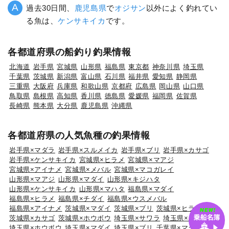
過去30日間、
鹿児島県
で
オジサン
以外によく釣れてい
る魚は、
ケンサキイカ
です。
各都道府県の船釣り釣果情報
北海道
岩手県
宮城県
山形県
福島県
東京都
神奈川県
埼玉県
千葉県
茨城県
新潟県
富山県
石川県
福井県
愛知県
静岡県
三重県
大阪府
兵庫県
和歌山県
京都府
広島県
岡山県
山口県
鳥取県
島根県
高知県
香川県
徳島県
愛媛県
福岡県
佐賀県
長崎県
熊本県
大分県
鹿児島県
沖縄県
各都道府県の人気魚種の釣果情報
岩手県×マダラ
岩手県×スルメイカ
岩手県×ブリ
岩手県×カサゴ
岩手県×ケンサキイカ
宮城県×ヒラメ
宮城県×マアジ
宮城県×アイナメ
宮城県×メバル
宮城県×マコガレイ
山形県×マアジ
山形県×マダイ
山形県×キジハタ
山形県×ケンサキイカ
山形県×マハタ
福島県×マダイ
福島県×ヒラメ
福島県×チダイ
福島県×ウスメバル
福島県×アイナメ
茨城県×マダイ
茨城県×ブリ
茨城県×ヒラメ
茨城県×カサゴ
茨城県×ホウボウ
埼玉県×サワラ
埼玉県×タチウオ
埼玉県×ホウボウ
埼玉県×マダイ
埼玉県×ブリ
千葉県×マダイ