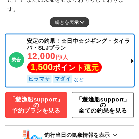
す。
続きを表示
安定の釣果！☆日中☆ジギング・タイラ
バ・SLJプラン
12,000
円/人
乗合
1,500
ポイント還元
ヒラマサ
マダイ
「遊漁船support」
「遊漁船support」
の
の
予約プランを見る
全ての釣果を見る
釣行当日の気象情報を表示