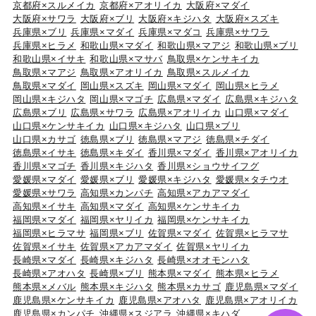
京都府×スルメイカ
京都府×アオリイカ
大阪府×マダイ
大阪府×サワラ
大阪府×ブリ
大阪府×キジハタ
大阪府×スズキ
兵庫県×ブリ
兵庫県×マダイ
兵庫県×マダコ
兵庫県×サワラ
兵庫県×ヒラメ
和歌山県×マダイ
和歌山県×マアジ
和歌山県×ブリ
和歌山県×イサキ
和歌山県×マサバ
鳥取県×ケンサキイカ
鳥取県×マアジ
鳥取県×アオリイカ
鳥取県×スルメイカ
鳥取県×マダイ
岡山県×スズキ
岡山県×マダイ
岡山県×ヒラメ
岡山県×キジハタ
岡山県×マゴチ
広島県×マダイ
広島県×キジハタ
広島県×ブリ
広島県×サワラ
広島県×アオリイカ
山口県×マダイ
山口県×ケンサキイカ
山口県×キジハタ
山口県×ブリ
山口県×カサゴ
徳島県×ブリ
徳島県×マアジ
徳島県×チダイ
徳島県×イサキ
徳島県×キダイ
香川県×マダイ
香川県×アオリイカ
香川県×マゴチ
香川県×キジハタ
香川県×ショウサイフグ
愛媛県×マダイ
愛媛県×ブリ
愛媛県×キジハタ
愛媛県×タチウオ
愛媛県×サワラ
高知県×カンパチ
高知県×アカアマダイ
高知県×イサキ
高知県×マダイ
高知県×ケンサキイカ
福岡県×マダイ
福岡県×ヤリイカ
福岡県×ケンサキイカ
福岡県×ヒラマサ
福岡県×ブリ
佐賀県×マダイ
佐賀県×ヒラマサ
佐賀県×イサキ
佐賀県×アカアマダイ
佐賀県×ヤリイカ
長崎県×マダイ
長崎県×キジハタ
長崎県×オオモンハタ
長崎県×アオハタ
長崎県×ブリ
熊本県×マダイ
熊本県×ヒラメ
熊本県×メバル
熊本県×キジハタ
熊本県×カサゴ
鹿児島県×マダイ
鹿児島県×ケンサキイカ
鹿児島県×アオハタ
鹿児島県×アオリイカ
鹿児島県×カンパチ
沖縄県×スジアラ
沖縄県×キハダ