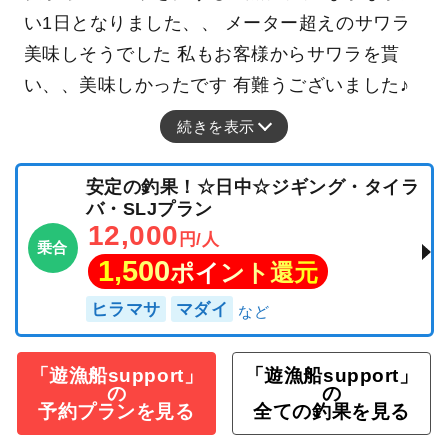
い1日となりました、、 メーター超えのサワラ
美味しそうでした 私もお客様からサワラを貰
い、、美味しかったです 有難うございました♪
続きを表示
安定の釣果！☆日中☆ジギング・タイラ
バ・SLJプラン
12,000
円/人
乗合
1,500
ポイント還元
ヒラマサ
マダイ
「遊漁船support」
「遊漁船support」
の
の
予約プランを見る
全ての釣果を見る