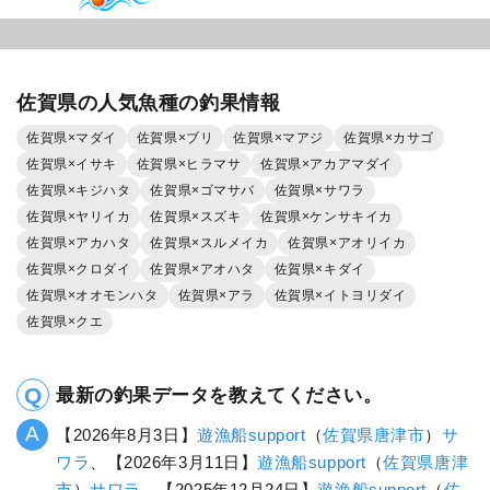
佐賀県の人気魚種の釣果情報
佐賀県×マダイ
佐賀県×ブリ
佐賀県×マアジ
佐賀県×カサゴ
佐賀県×イサキ
佐賀県×ヒラマサ
佐賀県×アカアマダイ
佐賀県×キジハタ
佐賀県×ゴマサバ
佐賀県×サワラ
佐賀県×ヤリイカ
佐賀県×スズキ
佐賀県×ケンサキイカ
佐賀県×アカハタ
佐賀県×スルメイカ
佐賀県×アオリイカ
佐賀県×クロダイ
佐賀県×アオハタ
佐賀県×キダイ
佐賀県×オオモンハタ
佐賀県×アラ
佐賀県×イトヨリダイ
佐賀県×クエ
最新の釣果データを教えてください。
【2026年8月3日】
遊漁船support
（
佐賀県
唐津市
）
サ
ワラ
、【2026年3月11日】
遊漁船support
（
佐賀県
唐津
市
）
サワラ
、【2025年12月24日】
遊漁船support
（
佐