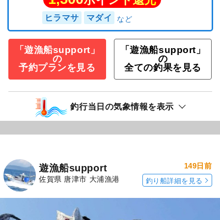
ヒラマサ
マダイ
「遊漁船support」
「遊漁船support」
の
の
予約プランを見る
全ての釣果を見る
釣行当日の気象情報を表示
149日前
遊漁船support
佐賀県 唐津市 大浦漁港
釣り船詳細を見る