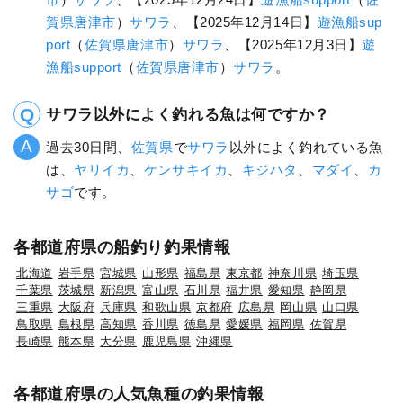
賀県
唐津市
）
サワラ
、【2025年12月14日】
遊漁船sup
port
（
佐賀県
唐津市
）
サワラ
、【2025年12月3日】
遊
漁船support
（
佐賀県
唐津市
）
サワラ
。
サワラ以外によく釣れる魚は何ですか？
過去30日間、
佐賀県
で
サワラ
以外によく釣れている魚
は、
ヤリイカ
、
ケンサキイカ
、
キジハタ
、
マダイ
、
カ
サゴ
です。
各都道府県の船釣り釣果情報
北海道
岩手県
宮城県
山形県
福島県
東京都
神奈川県
埼玉県
千葉県
茨城県
新潟県
富山県
石川県
福井県
愛知県
静岡県
三重県
大阪府
兵庫県
和歌山県
京都府
広島県
岡山県
山口県
鳥取県
島根県
高知県
香川県
徳島県
愛媛県
福岡県
佐賀県
長崎県
熊本県
大分県
鹿児島県
沖縄県
各都道府県の人気魚種の釣果情報