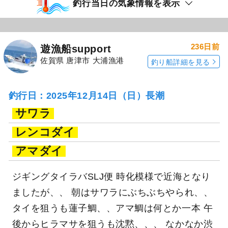
釣行当日の気象情報を表示
236日前
遊漁船support
佐賀県 唐津市 大浦漁港
釣り船詳細を見る
釣行日：2025年12月14日（日）長潮
サワラ
レンコダイ
アマダイ
ジギングタイラバSLJ便 時化模様で近海となり
ましたが、、 朝はサワラにぶちぶちやられ、、
タイを狙うも蓮子鯛、、アマ鯛は何とか一本 午
後からヒラマサを狙うも沈黙、、、 なかなか渋