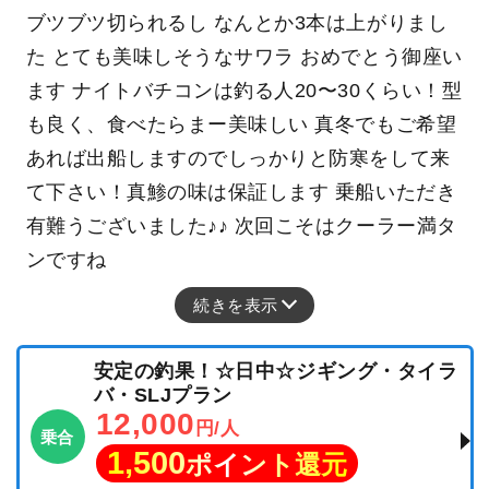
ブツブツ切られるし なんとか3本は上がりまし
た とても美味しそうなサワラ おめでとう御座い
ます ナイトバチコンは釣る人20〜30くらい！型
も良く、食べたらまー美味しい 真冬でもご希望
あれば出船しますのでしっかりと防寒をして来
て下さい！真鯵の味は保証します 乗船いただき
有難うございました♪♪ 次回こそはクーラー満タ
ンですね
続きを表示
安定の釣果！☆日中☆ジギング・タイラ
バ・SLJプラン
12,000
円/人
乗合
1,500
ポイント還元