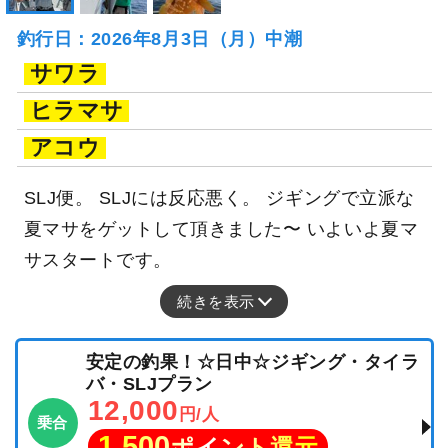
釣行日：2026年8月3日（月）中潮
サワラ
ヒラマサ
アコウ
SLJ便。 SLJには反応悪く。 ジギングで立派な
夏マサをゲットして頂きました〜 いよいよ夏マ
サスタートです。
続きを表示
安定の釣果！☆日中☆ジギング・タイラ
バ・SLJプラン
12,000
円/人
乗合
1,500
ポイント還元