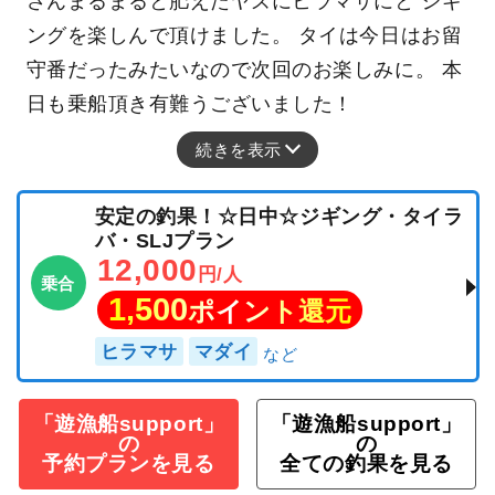
さんまるまると肥えたヤズにヒラマサにと ジギ
ングを楽しんで頂けました。 タイは今日はお留
守番だったみたいなので次回のお楽しみに。 本
日も乗船頂き有難うございました！
続きを表示
安定の釣果！☆日中☆ジギング・タイラ
バ・SLJプラン
12,000
円/人
乗合
1,500
ポイント還元
ヒラマサ
マダイ
「遊漁船support」
「遊漁船support」
の
の
予約プランを見る
全ての釣果を見る