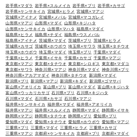
岩手県×マダラ
岩手県×スルメイカ
岩手県×ブリ
岩手県×カサゴ
岩手県×ケンサキイカ
宮城県×ヒラメ
宮城県×マアジ
宮城県×アイナメ
宮城県×メバル
宮城県×マコガレイ
山形県×マアジ
山形県×マダイ
山形県×キジハタ
山形県×ケンサキイカ
山形県×マハタ
福島県×マダイ
福島県×ヒラメ
福島県×チダイ
福島県×ウスメバル
福島県×アイナメ
茨城県×マダイ
茨城県×ブリ
茨城県×ヒラメ
茨城県×カサゴ
茨城県×ホウボウ
埼玉県×サワラ
埼玉県×タチウオ
埼玉県×ホウボウ
埼玉県×マダイ
埼玉県×ブリ
千葉県×マダイ
千葉県×ヒラメ
千葉県×イサキ
千葉県×カサゴ
千葉県×マアジ
東京都×マアジ
東京都×タチウオ
東京都×シロギス
東京都×マダコ
東京都×サワラ
神奈川県×マアジ
神奈川県×マダイ
神奈川県×ブリ
神奈川県×アカアマダイ
神奈川県×タチウオ
新潟県×マダイ
新潟県×ブリ
新潟県×マアジ
新潟県×キダイ
新潟県×ゴマサバ
富山県×アオリイカ
富山県×ブリ
富山県×マダイ
富山県×キジハタ
富山県×ウッカリカサゴ
石川県×ブリ
石川県×キジハタ
石川県×マダイ
石川県×カサゴ
石川県×マアジ
福井県×ケンサキイカ
福井県×マダイ
福井県×アオリイカ
福井県×マアジ
福井県×スルメイカ
静岡県×マダイ
静岡県×イサキ
静岡県×マアジ
静岡県×タチウオ
静岡県×ブリ
愛知県×ブリ
愛知県×マダイ
愛知県×タチウオ
愛知県×ホウボウ
愛知県×マアジ
三重県×ブリ
三重県×マダイ
三重県×ヒラメ
三重県×カサゴ
三重県×マアジ
京都府×ケンサキイカ
京都府×ブリ
京都府×マダイ