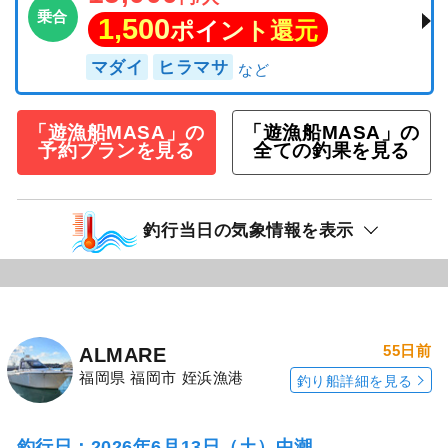
乗合
1,500
ポイント還元
マダイ
ヒラマサ
「遊漁船MASA」の
「遊漁船MASA」の
予約プランを見る
全ての釣果を見る
釣行当日の気象情報を表示
55日前
ALMARE
福岡県 福岡市 姪浜漁港
釣り船詳細を見る
釣行日：2026年6月13日（土）中潮