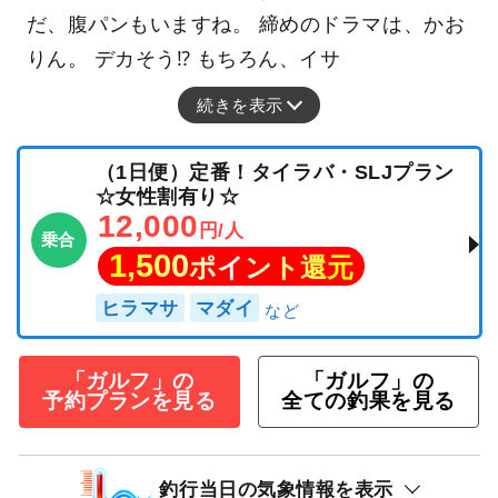
だ、腹パンもいますね。 締めのドラマは、かお
りん。 デカそう⁉ もちろん、イサ
続きを表示
（1日便）定番！タイラバ・SLJプラン
☆女性割有り☆
12,000
円/人
乗合
1,500
ポイント還元
ヒラマサ
マダイ
「ガルフ」の
「ガルフ」の
予約プランを見る
全ての釣果を見る
釣行当日の気象情報を表示