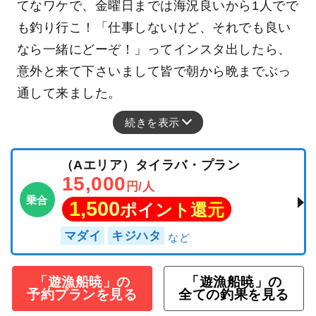
てなワケで、金曜日までは海況良いから1人でで
も釣り行こ！「仕事しないけど、それでも良い
なら一緒にどーぞ！」ってインスタ出したら、
意外と来て下さいまして皆で朝から晩までぶっ
通して来ました。
続きを表示
（Aエリア）タイラバ・プラン
15,000
円/人
乗合
1,500
ポイント還元
マダイ
キジハタ
「遊漁船暁」の
「遊漁船暁」の
予約プランを見る
全ての釣果を見る