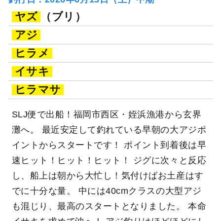
ヤズ
（ブリ）
アジ
ヒラメ
イサキ
ヒラマサ
SLJ便で出船！福岡市西区・姪浜漁港から玄界
灘へ。 最近安定して釣れている早朝の大アジポ
イントからスタートです！ ポイント到着後は早
速ヒット！ヒット！ヒット！ ジグに次々と反応
し、船上は朝から大忙し！気付けばお土産はす
でに十分な量。 中には40cmクラスの大型アジ
も混じり、最高のスタートとなりました。 本命