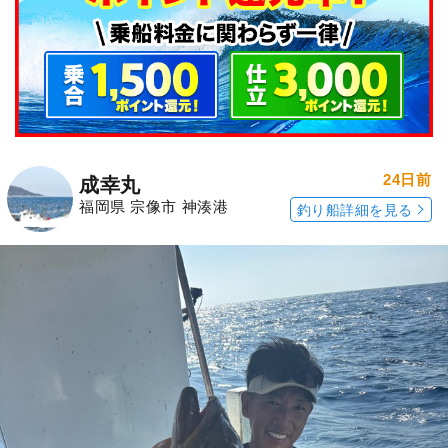
24日前
成幸丸
福岡県 宗像市 神湊港
釣り船詳細を見る