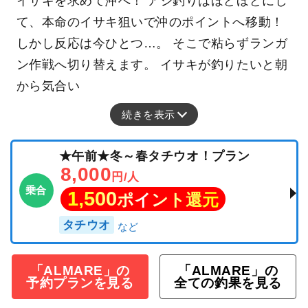
イサキを求めて沖へ！ アジ釣りはほどほどにし
て、本命のイサキ狙いで沖のポイントへ移動！
しかし反応は今ひとつ…。 そこで粘らずランガ
ン作戦へ切り替えます。 イサキが釣りたいと朝
から気合い
続きを表示
★午前★冬～春タチウオ！プラン
8,000
円/人
乗合
1,500
ポイント還元
タチウオ
「ALMARE」の
「ALMARE」の
予約プランを見る
全ての釣果を見る