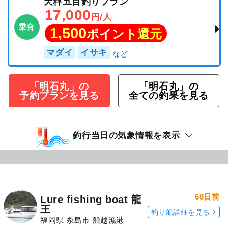
天秤五目釣りプラン
17,000
円/人
乗合
1,500
ポイント還元
マダイ
イサキ
「明石丸」の
「明石丸」の
予約プランを見る
全ての釣果を見る
釣行当日の気象情報を表示
68日前
Lure fishing boat 龍
王
釣り船詳細を見る
福岡県 糸島市 船越漁港