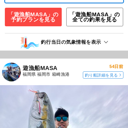
「遊漁船MASA」の
「遊漁船MASA」の
予約プランを見る
全ての釣果を見る
釣行当日の気象情報を表示
54日前
遊漁船MASA
福岡県 福岡市 箱崎漁港
釣り船詳細を見る