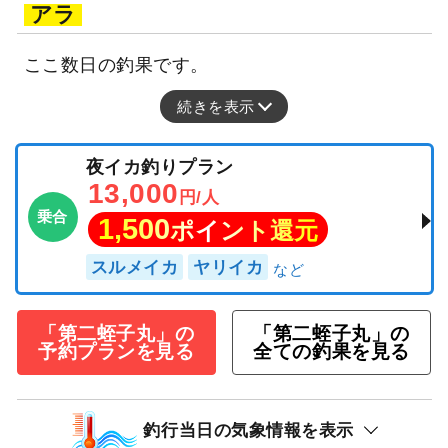
アラ
ここ数日の釣果です。
続きを表示
夜イカ釣りプラン
13,000
円/人
乗合
1,500
ポイント還元
スルメイカ
ヤリイカ
「第二蛭子丸」の
「第二蛭子丸」の
予約プランを見る
全ての釣果を見る
釣行当日の気象情報を表示