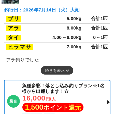
釣行日：2026年7月14日（火）大潮
ブリ
5.00kg
合計1匹
アラ
8.00kg
合計1匹
タイ
4.00～6.00kg
0～1匹
ヒラマサ
7.00kg
合計1匹
アラ釣りでした
続きを表示
魚種多彩！落とし込み釣りプラン☆1名
様から出船します！☆
16,000
円/人
乗合
1,500
ポイント還元