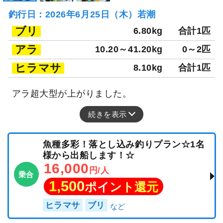
釣行日：2026年6月25日（木）若潮
ブリ
6.80kg
合計1匹
アラ
10.20～41.20kg
0～2匹
ヒラマサ
8.10kg
合計1匹
アラ超大型が上がりました。
続きを表示
魚種多彩！落とし込み釣りプラン☆1名
様から出船します！☆
16,000
円/人
乗合
1,500
ポイント還元
ヒラマサ
ブリ