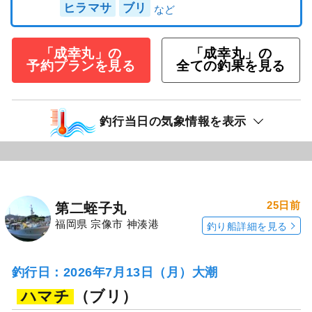
ヒラマサ
ブリ
「成幸丸」の
「成幸丸」の
予約プランを見る
全ての釣果を見る
釣行当日の気象情報を表示
25日前
第二蛭子丸
福岡県 宗像市 神湊港
釣り船詳細を見る
釣行日：2026年7月13日（月）大潮
ハマチ
（ブリ）