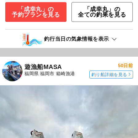
「成幸丸」の
「成幸丸」の
予約プランを見る
全ての釣果を見る
釣行当日の気象情報を表示
50日前
遊漁船MASA
福岡県 福岡市 箱崎漁港
釣り船詳細を見る