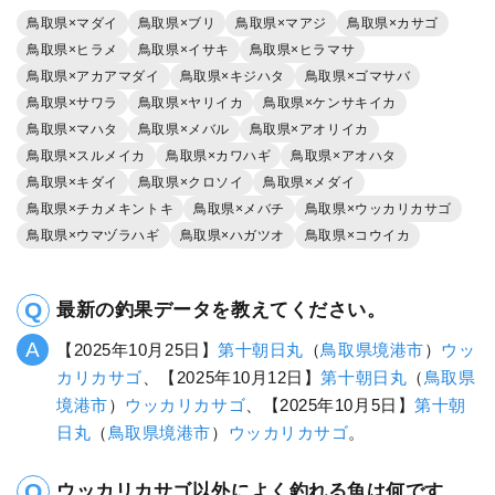
鳥取県×マダイ
鳥取県×ブリ
鳥取県×マアジ
鳥取県×カサゴ
鳥取県×ヒラメ
鳥取県×イサキ
鳥取県×ヒラマサ
鳥取県×アカアマダイ
鳥取県×キジハタ
鳥取県×ゴマサバ
鳥取県×サワラ
鳥取県×ヤリイカ
鳥取県×ケンサキイカ
鳥取県×マハタ
鳥取県×メバル
鳥取県×アオリイカ
鳥取県×スルメイカ
鳥取県×カワハギ
鳥取県×アオハタ
鳥取県×キダイ
鳥取県×クロソイ
鳥取県×メダイ
鳥取県×チカメキントキ
鳥取県×メバチ
鳥取県×ウッカリカサゴ
鳥取県×ウマヅラハギ
鳥取県×ハガツオ
鳥取県×コウイカ
最新の釣果データを教えてください。
【2025年10月25日】
第十朝日丸
（
鳥取県
境港市
）
ウッ
カリカサゴ
、【2025年10月12日】
第十朝日丸
（
鳥取県
境港市
）
ウッカリカサゴ
、【2025年10月5日】
第十朝
日丸
（
鳥取県
境港市
）
ウッカリカサゴ
。
ウッカリカサゴ以外によく釣れる魚は何です