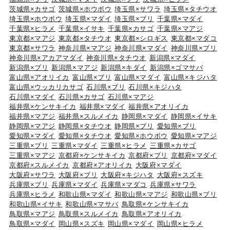
茨城県×カサゴ
茨城県×ホウボウ
埼玉県×サワラ
埼玉県×タチウオ
埼玉県×ホウボウ
埼玉県×マダイ
埼玉県×ブリ
千葉県×マダイ
千葉県×ヒラメ
千葉県×イサキ
千葉県×カサゴ
千葉県×マアジ
東京都×マアジ
東京都×タチウオ
東京都×シロギス
東京都×マダコ
東京都×サワラ
神奈川県×マアジ
神奈川県×マダイ
神奈川県×ブリ
神奈川県×アカアマダイ
神奈川県×タチウオ
新潟県×マダイ
新潟県×ブリ
新潟県×マアジ
新潟県×キダイ
新潟県×ゴマサバ
富山県×アオリイカ
富山県×ブリ
富山県×マダイ
富山県×キジハタ
富山県×ウッカリカサゴ
石川県×ブリ
石川県×キジハタ
石川県×マダイ
石川県×カサゴ
石川県×マアジ
福井県×ケンサキイカ
福井県×マダイ
福井県×アオリイカ
福井県×マアジ
福井県×スルメイカ
静岡県×マダイ
静岡県×イサキ
静岡県×マアジ
静岡県×タチウオ
静岡県×ブリ
愛知県×ブリ
愛知県×マダイ
愛知県×タチウオ
愛知県×ホウボウ
愛知県×マアジ
三重県×ブリ
三重県×マダイ
三重県×ヒラメ
三重県×カサゴ
三重県×マアジ
京都府×ケンサキイカ
京都府×ブリ
京都府×マダイ
京都府×スルメイカ
京都府×アオリイカ
大阪府×マダイ
大阪府×サワラ
大阪府×ブリ
大阪府×キジハタ
大阪府×スズキ
兵庫県×ブリ
兵庫県×マダイ
兵庫県×マダコ
兵庫県×サワラ
兵庫県×ヒラメ
和歌山県×マダイ
和歌山県×マアジ
和歌山県×ブリ
和歌山県×イサキ
和歌山県×マサバ
鳥取県×ケンサキイカ
鳥取県×マアジ
鳥取県×スルメイカ
鳥取県×アオリイカ
鳥取県×マダイ
岡山県×スズキ
岡山県×マダイ
岡山県×ヒラメ