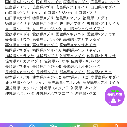
岡山県×キジハタ
岡山県×マゴチ
広島県×マダイ
広島県×キジハタ
広島県×サワラ
広島県×ブリ
広島県×アオリイカ
山口県×マダイ
山口県×ケンサキイカ
山口県×キジハタ
山口県×ブリ
山口県×カサゴ
徳島県×ブリ
徳島県×マアジ
徳島県×チダイ
徳島県×イサキ
徳島県×キダイ
香川県×マダイ
香川県×アオリイカ
香川県×マゴチ
香川県×キジハタ
香川県×ショウサイフグ
愛媛県×マダイ
愛媛県×ブリ
愛媛県×キジハタ
愛媛県×タチウオ
愛媛県×サワラ
高知県×カンパチ
高知県×アカアマダイ
高知県×イサキ
高知県×マダイ
高知県×ケンサキイカ
福岡県×マダイ
福岡県×ヤリイカ
福岡県×ケンサキイカ
福岡県×ヒラマサ
福岡県×ブリ
佐賀県×マダイ
佐賀県×ヒラマサ
佐賀県×アカアマダイ
佐賀県×イサキ
佐賀県×キジハタ
長崎県×マダイ
長崎県×キジハタ
長崎県×オオモンハタ
長崎県×アオハタ
長崎県×ブリ
熊本県×マダイ
熊本県×ヒラメ
熊本県×メバル
熊本県×キジハタ
熊本県×カサゴ
鹿児島県×マダイ
鹿児島県×ケンサキイカ
鹿児島県×アオハタ
鹿児島県×アオリイカ
鹿児島県×カンパチ
沖縄県×スジアラ
沖縄県×キハダ
沖縄県×バラハタ
沖縄県×ハマフエフキ
沖縄県×クエ