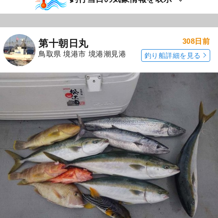
308日前
第十朝日丸
鳥取県 境港市 境港潮見港
釣り船詳細を見る