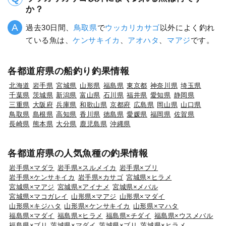
か？
過去30日間、
鳥取県
で
ウッカリカサゴ
以外によく釣れ
ている魚は、
ケンサキイカ
、
アオハタ
、
マアジ
です。
各都道府県の船釣り釣果情報
北海道
岩手県
宮城県
山形県
福島県
東京都
神奈川県
埼玉県
千葉県
茨城県
新潟県
富山県
石川県
福井県
愛知県
静岡県
三重県
大阪府
兵庫県
和歌山県
京都府
広島県
岡山県
山口県
鳥取県
島根県
高知県
香川県
徳島県
愛媛県
福岡県
佐賀県
長崎県
熊本県
大分県
鹿児島県
沖縄県
各都道府県の人気魚種の釣果情報
岩手県×マダラ
岩手県×スルメイカ
岩手県×ブリ
岩手県×ケンサキイカ
岩手県×カサゴ
宮城県×ヒラメ
宮城県×マアジ
宮城県×アイナメ
宮城県×メバル
宮城県×マコガレイ
山形県×マアジ
山形県×マダイ
山形県×キジハタ
山形県×ケンサキイカ
山形県×マハタ
福島県×マダイ
福島県×ヒラメ
福島県×チダイ
福島県×ウスメバル
福島県×ブリ
茨城県×マダイ
茨城県×ブリ
茨城県×ヒラメ