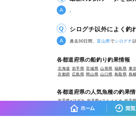
。
シログチ以外によく釣
過去30日間、
富山県
で
シログチ
各都道府県の船釣り釣果情報
北海道
岩手県
宮城県
山形県
福島県
東
京都府
広島県
岡山県
山口県
鳥取県
島
各都道府県の人気魚種の釣果情
岩手県×マダラ
岩手県×スルメイカ
岩手県
宮城県×マコガレイ
山形県×マアジ
山形県
福島県×ウスメバル
福島県×アイナメ
茨
埼玉県×ホウボウ
埼玉県×マダイ
埼玉県×
東京都×タチウオ
東京都×シロギス
東京都
神奈川県×タチウオ
新潟県×マダイ
新潟県
富山県×キジハタ
富山県×ウッカリカサゴ