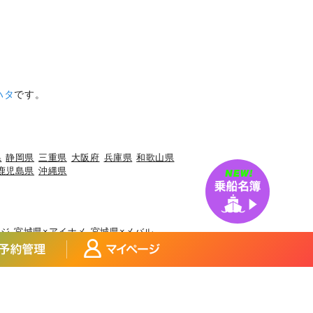
ハタ
です。
県
静岡県
三重県
大阪府
兵庫県
和歌山県
鹿児島県
沖縄県
アジ
宮城県×アイナメ
宮城県×メバル
×マダイ
福島県×ヒラメ
福島県×チダイ
ウ
埼玉県×サワラ
埼玉県×タチウオ
県×マアジ
東京都×マアジ
ブリ
神奈川県×アカアマダイ
イカ
富山県×ブリ
富山県×マダイ
マアジ
福井県×ケンサキイカ