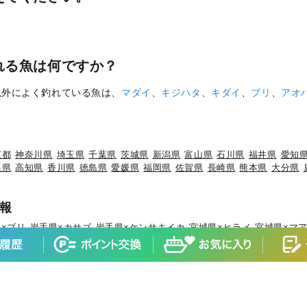
れる魚は何ですか？
以外によく釣れている魚は、
マダイ
、
キジハタ
、
キダイ
、
ブリ
、
アオ
京都
神奈川県
埼玉県
千葉県
茨城県
新潟県
富山県
石川県
福井県
愛知
根県
高知県
香川県
徳島県
愛媛県
福岡県
佐賀県
長崎県
熊本県
大分県
報
×ブリ
岩手県×カサゴ
岩手県×ケンサキイカ
宮城県×ヒラメ
宮城県×マ
×マダイ
山形県×キジハタ
山形県×ケンサキイカ
山形県×マハタ
福島県
城県×マダイ
茨城県×ブリ
茨城県×ヒラメ
茨城県×カサゴ
茨城県×ホウボ
ブリ
千葉県×マダイ
千葉県×ヒラメ
千葉県×イサキ
千葉県×カサゴ
千葉
×マダコ
東京都×サワラ
神奈川県×マアジ
神奈川県×マダイ
神奈川県×
×ブリ
新潟県×マアジ
新潟県×キダイ
新潟県×ゴマサバ
富山県×アオリ
石川県×ブリ
石川県×キジハタ
石川県×マダイ
石川県×カサゴ
石川県×