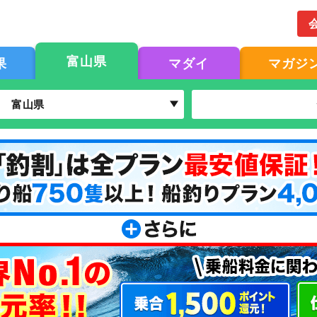
富山県
果
マダイ
マガジ
富山県