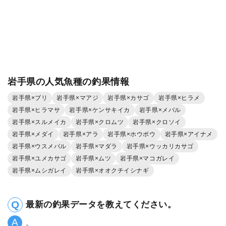
岩手県の人気魚種の釣果情報
岩手県×ブリ
岩手県×マアジ
岩手県×カサゴ
岩手県×ヒラメ
岩手県×ヒラマサ
岩手県×ケンサキイカ
岩手県×メバル
岩手県×スルメイカ
岩手県×クロムツ
岩手県×クロソイ
岩手県×メダイ
岩手県×アラ
岩手県×ホウボウ
岩手県×アイナメ
岩手県×ウスメバル
岩手県×マダラ
岩手県×ウッカリカサゴ
岩手県×ユメカサゴ
岩手県×ムツ
岩手県×マコガレイ
岩手県×ムシガレイ
岩手県×オオクチイシナギ
最新の釣果データを教えてください。
。