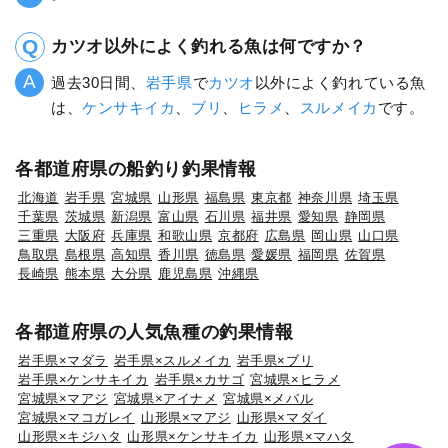
カツオ以外によく釣れる魚は何ですか？
過去30日間、
岩手県
で
カツオ
以外によく釣れている魚
は、
ケンサキイカ
、
ブリ
、
ヒラメ
、
スルメイカ
です。
各都道府県の船釣り釣果情報
北海道
岩手県
宮城県
山形県
福島県
東京都
神奈川県
埼玉県
千葉県
茨城県
新潟県
富山県
石川県
福井県
愛知県
静岡県
三重県
大阪府
兵庫県
和歌山県
京都府
広島県
岡山県
山口県
鳥取県
島根県
高知県
香川県
徳島県
愛媛県
福岡県
佐賀県
長崎県
熊本県
大分県
鹿児島県
沖縄県
各都道府県の人気魚種の釣果情報
岩手県×マダラ
岩手県×スルメイカ
岩手県×ブリ
岩手県×ケンサキイカ
岩手県×カサゴ
宮城県×ヒラメ
宮城県×マアジ
宮城県×アイナメ
宮城県×メバル
宮城県×マコガレイ
山形県×マアジ
山形県×マダイ
山形県×キジハタ
山形県×ケンサキイカ
山形県×マハタ