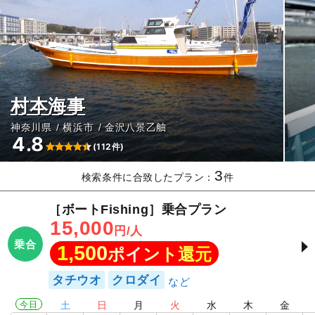
村本海事
神奈川県
横浜市
金沢八景乙舳
4.8
(112件)
3
検索条件に合致したプラン：
件
［ボートFishing］乗合プラン
15,000
円/人
乗合
1,500
ポイント還元
タチウオ
クロダイ
今日
土
日
月
火
水
木
金