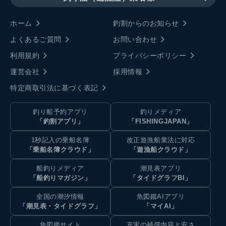
ホーム
釣割からのお知らせ
よくあるご質問
お問い合わせ
利用規約
プライバシーポリシー
運営会社
採用情報
特定商取引法に基づく表記
釣り船予約アプリ
釣りメディア
「釣割アプリ」
「FISHINGJAPAN」
1秒記入の乗船名簿
改正遊漁船業法に対応
「乗船名簿クラウド」
「遊漁船クラウド」
船釣りメディア
潮見表アプリ
「船釣りマガジン」
「タイドグラフBI」
全国の潮汐情報
魚図鑑AIアプリ
「潮見表・タイドグラフ」
「マイAI」
魚図鑑サイト
充実の補償内容と安さ