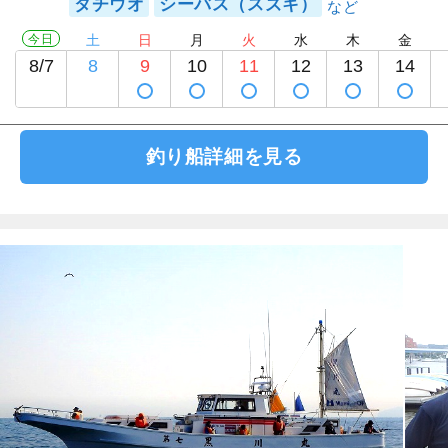
タチウオ
シーバス（スズキ）
今日
土
日
月
火
水
木
金
8/7
8
9
10
11
12
13
14
釣り船詳細を見る