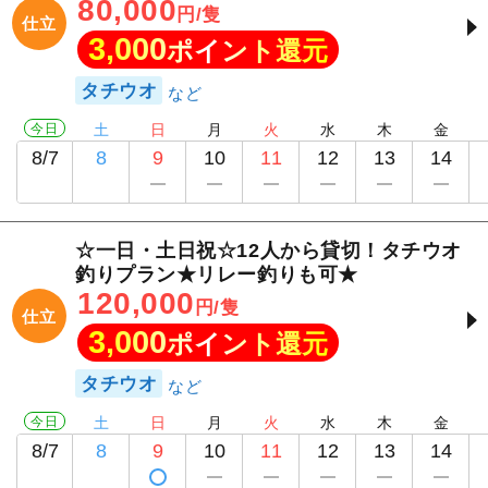
80,000
円/隻
仕立
3,000
ポイント還元
タチウオ
今日
土
日
月
火
水
木
金
8/7
8
9
10
11
12
13
14
☆一日・土日祝☆12人から貸切！タチウオ
釣りプラン★リレー釣りも可★
120,000
円/隻
仕立
3,000
ポイント還元
タチウオ
今日
土
日
月
火
水
木
金
8/7
8
9
10
11
12
13
14