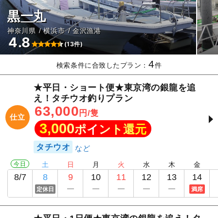
黒一丸
神奈川県
横浜市
金沢漁港
4.8
(13件)
4
検索条件に合致したプラン：
件
★平日・ショート便★東京湾の銀龍を追
え！タチウオ釣りプラン
63,000
円/隻
仕立
3,000
ポイント還元
タチウオ
今日
土
日
月
火
水
木
金
8/7
8
9
10
11
12
13
14
定休日
満席