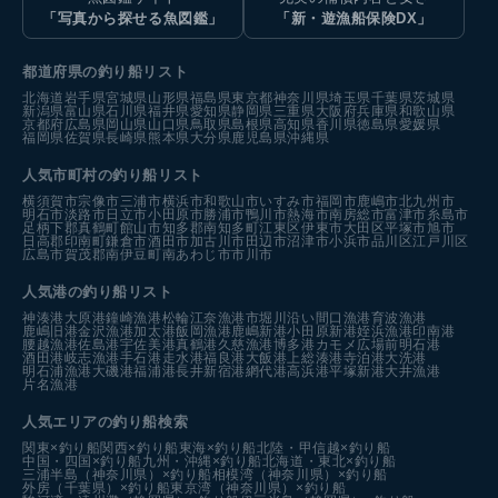
「写真から探せる魚図鑑」
「新・遊漁船保険DX」
都道府県の釣り船リスト
北海道
岩手県
宮城県
山形県
福島県
東京都
神奈川県
埼玉県
千葉県
茨城県
新潟県
富山県
石川県
福井県
愛知県
静岡県
三重県
大阪府
兵庫県
和歌山県
京都府
広島県
岡山県
山口県
鳥取県
島根県
高知県
香川県
徳島県
愛媛県
福岡県
佐賀県
長崎県
熊本県
大分県
鹿児島県
沖縄県
人気市町村の釣り船リスト
横須賀市
宗像市
三浦市
横浜市
和歌山市
いすみ市
福岡市
鹿嶋市
北九州市
明石市
淡路市
日立市
小田原市
勝浦市
鴨川市
熱海市
南房総市
富津市
糸島市
足柄下郡真鶴町
館山市
知多郡南知多町
江東区
伊東市
大田区
平塚市
旭市
日高郡印南町
鎌倉市
酒田市
加古川市
田辺市
沼津市
小浜市
品川区
江戸川区
広島市
賀茂郡南伊豆町
南あわじ市
市川市
人気港の釣り船リスト
神湊港
大原港
鐘崎漁港
松輪江奈漁港
市堀川沿い
間口漁港
育波漁港
鹿嶋旧港
金沢漁港
加太港
飯岡漁港
鹿嶋新港
小田原新港
姪浜漁港
印南港
腰越漁港
佐島港
宇佐美港
真鶴港
久慈漁港
博多港カモメ広場前
明石港
酒田港
岐志漁港
手石港
走水港
福良港
大飯港
上総湊港
寺泊港
大洗港
明石浦漁港
大磯港
福浦港
長井新宿港
網代港
高浜港
平塚新港
大井漁港
片名漁港
人気エリアの釣り船検索
関東×釣り船
関西×釣り船
東海×釣り船
北陸・甲信越×釣り船
中国・四国×釣り船
九州・沖縄×釣り船
北海道・東北×釣り船
三浦半島（神奈川県）×釣り船
相模湾（神奈川県）×釣り船
外房（千葉県）×釣り船
東京湾（神奈川県）×釣り船