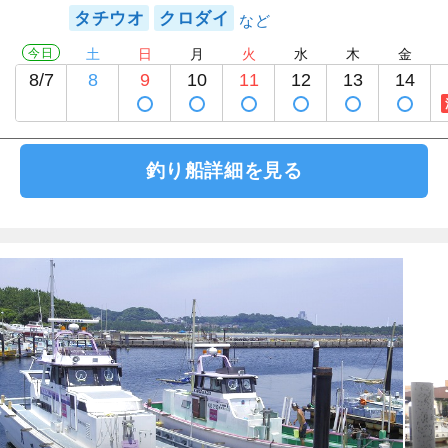
タチウオ
クロダイ
今日
土
日
月
火
水
木
金
8/7
8
9
10
11
12
13
14
釣り船詳細を見る