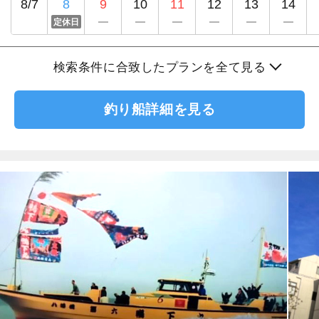
8/7
8
9
10
11
12
13
14
定休日
検索条件に合致したプランを全て見る
釣り船詳細を見る