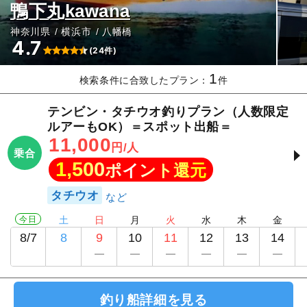
鴨下丸kawana
神奈川県
横浜市
八幡橋
4.7
(24件)
1
検索条件に合致したプラン：
件
テンビン・タチウオ釣りプラン（人数限定
ルアーもOK）＝スポット出船＝
11,000
円/人
乗合
1,500
ポイント還元
タチウオ
今日
土
日
月
火
水
木
金
8/7
8
9
10
11
12
13
14
釣り船詳細を見る