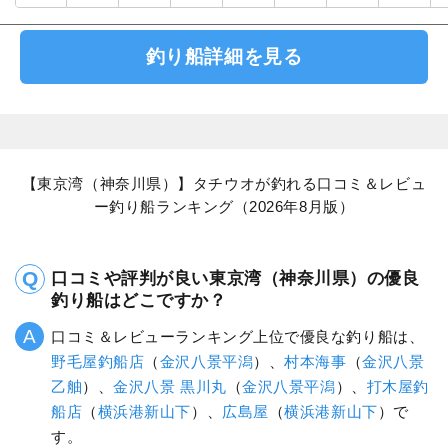
釣り船詳細を見る
【東京湾（神奈川県）】タチウオが釣れる口コミ＆レビュ
ー釣り船ランキング（2026年8月版）
口コミや評判が良い東京湾（神奈川県）の優良
釣り船はどこですか？
口コミ＆レビューランキング上位で優良な釣り船は、
野毛屋釣船店
（
金沢八景平潟
）、
村本海事
（
金沢八景
乙舳
）、
金沢八景 黒川丸
（
金沢八景平潟
）、
打木屋釣
船店
（
横浜港新山下
）、
広島屋
（
横浜港新山下
）で
す。