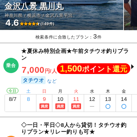
金沢八景 黒川丸
神奈川県
横浜市
金沢八景平潟
4.6
(149件)
3
検索条件に合致したプラン：
件
★夏休み特別企画★午前タチウオ釣りプラ
ン
乗合
1,500
ポイント還元
7,000
円/人
タチウオ
今日
土
日
月
火
水
木
金
8/7
8
9
10
11
12
13
14
満席
満席
満席
◇一日・平日◇8人から貸切！タチウオ釣
りプラン★リレー釣りも可★