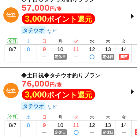
57,000
円/隻
仕立
3,000
ポイント還元
タチウオ
今日
土
日
月
火
水
木
金
8/7
8
9
10
11
12
13
14
定休日
定休日
満席
◆土日祝◆タチウオ釣りプラン
76,000
円/隻
仕立
3,000
ポイント還元
タチウオ
今日
土
日
月
火
水
木
金
8/7
8
9
10
11
12
13
14
定休日
定休日