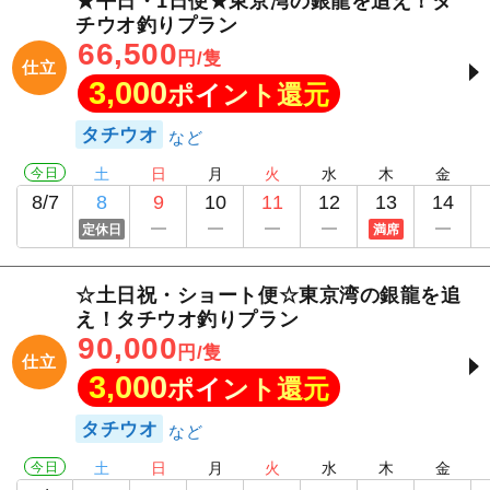
★平日・1日便★東京湾の銀龍を追え！タ
チウオ釣りプラン
66,500
円/隻
仕立
3,000
ポイント還元
タチウオ
今日
土
日
月
火
水
木
金
8/7
8
9
10
11
12
13
14
定休日
満席
☆土日祝・ショート便☆東京湾の銀龍を追
え！タチウオ釣りプラン
90,000
円/隻
仕立
3,000
ポイント還元
タチウオ
今日
土
日
月
火
水
木
金