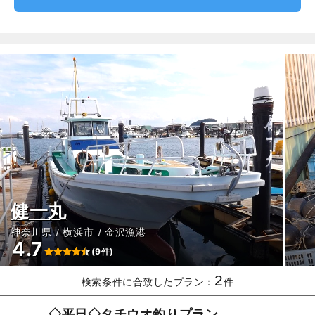
健一丸
神奈川県
横浜市
金沢漁港
4.7
(9件)
2
検索条件に合致したプラン：
件
◇平日◇タチウオ釣りプラン