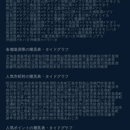
和歌山県×マダイ
和歌山県×マアジ
和歌山県×ブリ
鳥取県×ケンサキイカ
鳥取県×マアジ
鳥取県×アオリイカ
岡山県×スズキ
岡山県×マダイ
岡山県×ヒラメ
広島県×マダイ
広島県×キジハタ
広島県×ブリ
山口県×マダイ
山口県×ケンサキイカ
山口県×キジハタ
徳島県×ブリ
徳島県×マアジ
徳島県×チダイ
香川県×マダイ
香川県×アオリイカ
香川県×マゴチ
愛媛県×マダイ
愛媛県×ブリ
愛媛県×キジハタ
高知県×カンパチ
高知県×アカアマダイ
高知県×イサキ
福岡県×マダイ
福岡県×ヤリイカ
福岡県×ケンサキイカ
佐賀県×マダイ
佐賀県×ヒラマサ
佐賀県×イサキ
長崎県×マダイ
長崎県×キジハタ
長崎県×オオモンハタ
熊本県×マダイ
熊本県×ヒラメ
熊本県×メバル
鹿児島県×マダイ
鹿児島県×ケンサキイカ
鹿児島県×アオハタ
沖縄県×スジアラ
沖縄県×キハダ
沖縄県×バラハタ
各都道府県の潮見表
・タイドグラフ
北海道
青森県
岩手県
秋田県
宮城県
山形県
福島県
東京都
神奈川県
千葉県
茨城県
新潟県
富山県
石川県
福井県
愛知県
静岡県
三重県
大阪府
兵庫県
和歌山県
京都府
広島県
岡山県
山口県
鳥取県
島根県
高知県
香川県
徳島県
愛媛県
福岡県
佐賀県
長崎県
熊本県
大分県
宮崎県
鹿児島県
沖縄県
人気市町村の潮見表・タイドグラフ
明石市
浜松市
糸島市
長崎市
周防大島町
広島市
和歌山市
鳴門市
富津市
下関市
北九州市
木更津市
姫路市
淡路市
九十九里町
石巻市
平戸市
横浜市
神戸市
江戸川区
名古屋市
呉市
延岡市
志摩市
館山市
平塚市
小豆島町
四日市市
江田島市
常滑市
沼津市
松山市
福山市
横須賀市
唐津市
津市
長島町
佐世保市
茅ヶ崎市
浦安市
宮古島市
伊勢市
伊万里市
天草市
今治市
南知多町
勝浦市
南伊勢町
浜田市
大洗町
五島市
上天草市
芦北町
愛南町
いわき市
大磯町
長門市
千葉市
焼津市
亘理町
境港市
田原市
臼杵市
鈴鹿市
西尾市
恩納村
銚子市
仙台市
八戸市
芦屋町
光市
舞鶴市
行橋市
碧南市
西海市
高松市
葉山町
徳之島町
気仙沼市
市川市
桑名市
廿日市市
福岡市
赤穂市
屋久島町
苫小牧市
玉名市
糸魚川市
川崎市
尾鷲市
柳井市
宇土市
加古川市
宗像市
諫早市
西宮市
上越市
倉敷市
出水市
南あわじ市
人気ポイントの潮見表・タイドグラフ