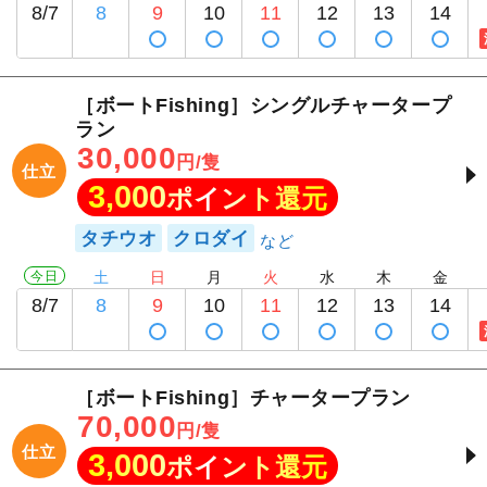
8/7
8
9
10
11
12
13
14
［ボートFishing］シングルチャータープ
ラン
30,000
円/隻
仕立
3,000
ポイント還元
タチウオ
クロダイ
今日
土
日
月
火
水
木
金
8/7
8
9
10
11
12
13
14
［ボートFishing］チャータープラン
70,000
円/隻
仕立
3,000
ポイント還元