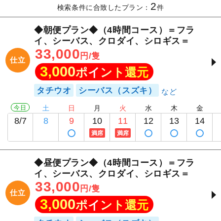
2
検索条件に合致したプラン：
件
◆朝便プラン◆（4時間コース）＝フラ
イ、シーバス、クロダイ、シロギス＝
33,000
円/隻
仕立
3,000
ポイント還元
タチウオ
シーバス（スズキ）
今日
土
日
月
火
水
木
金
8/7
8
9
10
11
12
13
14
満席
満席
◆昼便プラン◆（4時間コース）＝フラ
イ、シーバス、クロダイ、シロギス＝
33,000
円/隻
仕立
3,000
ポイント還元