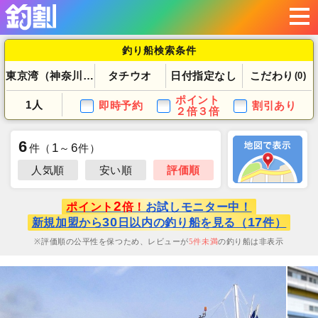
釣り船検索条件
東京湾（神奈川県）
タチウオ
日付指定なし
こだわり
(0)
ポイント
1人
即時予約
割引あり
２倍３倍
6
1
6
件
（
～
件）
人気順
安い順
評価順
2
ポイント
倍！
お試しモニター中！
30
17
新規加盟から
日以内の釣り船を見る（
件）
評価順の公平性を保つため、レビューが
5
件未満
の釣り船は非表示