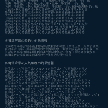
駿河湾・遠州灘（静岡県）×釣り船
伊豆半島（静岡県）×釣り船
南房（千葉県）×釣り船
九十九里・銚子（千葉県）×釣り船
内房（千葉県）×釣り船
東京湾奥（千葉県）×釣り船
神奈川県×釣り船
千葉県×釣り船
福岡県×釣り船
和歌山県×釣り船
兵庫県×釣り船
静岡県×釣り船
茨城県×釣り船
東京都×釣り船
福井県×釣り船
大阪府×釣り船
新潟県×釣り船
愛知県×釣り船
広島県×釣り船
山形県×釣り船
三重県×釣り船
宮城県×釣り船
京都府×釣り船
沖縄県×釣り船
長崎県×釣り船
鳥取県×釣り船
熊本県×釣り船
福島県×釣り船
鹿児島県×釣り船
岩手県×釣り船
山口県×釣り船
岡山県×釣り船
香川県×釣り船
北海道 ×釣り船
高知県×釣り船
佐賀県×釣り船
愛媛県×釣り船
埼玉県×釣り船
富山県×釣り船
石川県×釣り船
徳島県×釣り船
大分県×釣り船
島根県×釣り船
各都道府県の船釣り釣果情報
北海道
岩手県
宮城県
山形県
福島県
東京都
神奈川県
埼玉県
千葉県
茨城県
新潟県
富山県
石川県
福井県
愛知県
静岡県
三重県
大阪府
兵庫県
和歌山県
京都府
広島県
岡山県
山口県
鳥取県
島根県
高知県
香川県
徳島県
愛媛県
福岡県
佐賀県
長崎県
熊本県
大分県
鹿児島県
沖縄県
各都道府県の人気魚種の釣果情報
岩手県×マダラ
岩手県×スルメイカ
岩手県×ブリ
宮城県×ヒラメ
宮城県×マアジ
宮城県×アイナメ
山形県×マアジ
山形県×マダイ
山形県×キジハタ
福島県×マダイ
福島県×ヒラメ
福島県×チダイ
茨城県×マダイ
茨城県×ブリ
茨城県×ヒラメ
埼玉県×サワラ
埼玉県×タチウオ
埼玉県×ホウボウ
千葉県×マダイ
千葉県×ヒラメ
千葉県×イサキ
東京都×マアジ
東京都×タチウオ
東京都×シロギス
神奈川県×マアジ
神奈川県×マダイ
神奈川県×ブリ
新潟県×マダイ
新潟県×ブリ
新潟県×マアジ
富山県×アオリイカ
富山県×ブリ
富山県×マダイ
石川県×ブリ
石川県×キジハタ
石川県×マダイ
福井県×ケンサキイカ
福井県×マダイ
福井県×アオリイカ
静岡県×マダイ
静岡県×イサキ
静岡県×マアジ
愛知県×ブリ
愛知県×マダイ
愛知県×タチウオ
三重県×ブリ
三重県×マダイ
三重県×ヒラメ
京都府×ケンサキイカ
京都府×ブリ
京都府×マダイ
大阪府×マダイ
大阪府×サワラ
大阪府×ブリ
兵庫県×ブリ
兵庫県×マダイ
兵庫県×マダコ