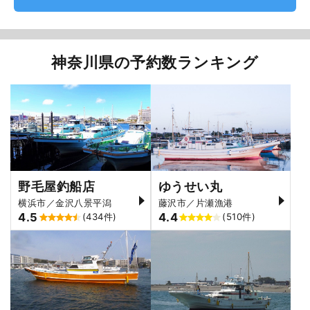
神奈川県の予約数ランキング
野毛屋釣船店
ゆうせい丸
横浜市／金沢八景平潟
藤沢市／片瀬漁港
4.5
4.4
(434件)
(510件)