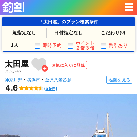
「太田屋」のプラン検索条件
魚指定なし
日付指定なし
こだわり
(0)
ポイント
1人
即時予約
割引あり
２倍３倍
太田屋
お気に入りに登録
おおたや
神奈川県
横浜市
金沢八景乙舳
地図を見る
4.6
(55件)