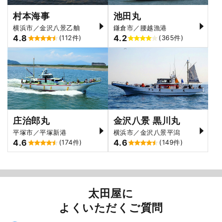
村本海事
池田丸
横浜市／金沢八景乙舳
鎌倉市／腰越漁港
4.8
4.2
(112件)
(365件)
庄治郎丸
金沢八景 黒川丸
平塚市／平塚新港
横浜市／金沢八景平潟
4.6
4.6
(174件)
(149件)
太田屋に
よくいただくご質問