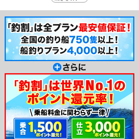
ものから本格フィッシングまで幅広い釣りのライン
ナップがありますので、常宿として長く付きあえま
す。またバーベキューや屋形船とのセットプランが
できるのも太田屋ならでは。女性やお子様の受け入
れ態勢も万全なので、ご家族連れの方にもオススメ
ですよ☆
釣り船からのメッセージ
こんにちは！金沢八景の太田屋です。当店では、
四季折々の魚、エサやルアーなど皆様の幅広いニー
ズにお応えできるように、様々なプランをご用意致
しております。初心者やご家族連れの方も大歓迎で
お待ちしております。宜しくお願いいたします。