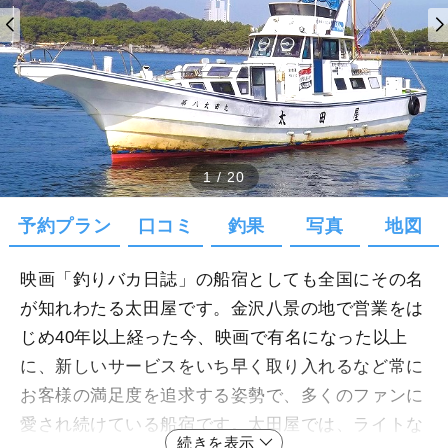
1
/
20
予約プラン
口コミ
釣果
写真
地図
映画「釣りバカ日誌」の船宿としても全国にその名
が知れわたる太田屋です。金沢八景の地で営業をは
じめ40年以上経った今、映画で有名になった以上
に、新しいサービスをいち早く取り入れるなど常に
お客様の満足度を追求する姿勢で、多くのファンに
愛され続けている船宿です。太田屋では、ライトな
続きを表示