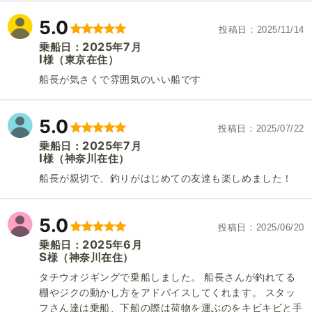
5.0
投稿日
2025/11/14
2025
7
乗船日：
年
月
I
（東京在住）
様
船長が気さくで雰囲気のいい船です
5.0
投稿日
2025/07/22
2025
7
乗船日：
年
月
I
（神奈川在住）
様
船長が親切で、釣りがはじめての友達も楽しめました！
5.0
投稿日
2025/06/20
2025
6
乗船日：
年
月
S
（神奈川在住）
様
タチウオジギングで乗船しました。 船長さんが釣れてる
棚やジクの動かし方をアドバイスしてくれます。 スタッ
フさん達は乗船、下船の際は荷物を運ぶのをキビキビと手