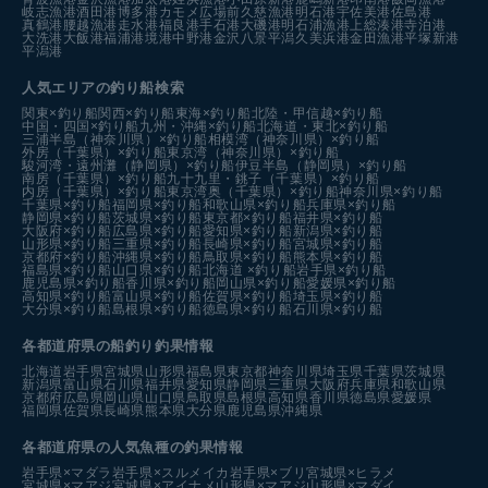
岐志漁港
酒田港
博多港カモメ広場前
久慈漁港
明石港
宇佐美港
佐島港
真鶴港
腰越漁港
走水港
福良港
手石港
大磯港
明石浦漁港
上総湊港
寺泊港
大洗港
大飯港
福浦港
境港中野港
金沢八景平潟
久美浜港
金田漁港
平塚新港
平潟港
人気エリアの釣り船検索
関東×釣り船
関西×釣り船
東海×釣り船
北陸・甲信越×釣り船
中国・四国×釣り船
九州・沖縄×釣り船
北海道・東北×釣り船
三浦半島（神奈川県）×釣り船
相模湾（神奈川県）×釣り船
外房（千葉県）×釣り船
東京湾（神奈川県）×釣り船
駿河湾・遠州灘（静岡県）×釣り船
伊豆半島（静岡県）×釣り船
南房（千葉県）×釣り船
九十九里・銚子（千葉県）×釣り船
内房（千葉県）×釣り船
東京湾奥（千葉県）×釣り船
神奈川県×釣り船
千葉県×釣り船
福岡県×釣り船
和歌山県×釣り船
兵庫県×釣り船
静岡県×釣り船
茨城県×釣り船
東京都×釣り船
福井県×釣り船
大阪府×釣り船
広島県×釣り船
愛知県×釣り船
新潟県×釣り船
山形県×釣り船
三重県×釣り船
長崎県×釣り船
宮城県×釣り船
京都府×釣り船
沖縄県×釣り船
鳥取県×釣り船
熊本県×釣り船
福島県×釣り船
山口県×釣り船
北海道 ×釣り船
岩手県×釣り船
鹿児島県×釣り船
香川県×釣り船
岡山県×釣り船
愛媛県×釣り船
高知県×釣り船
富山県×釣り船
佐賀県×釣り船
埼玉県×釣り船
大分県×釣り船
島根県×釣り船
徳島県×釣り船
石川県×釣り船
各都道府県の船釣り釣果情報
北海道
岩手県
宮城県
山形県
福島県
東京都
神奈川県
埼玉県
千葉県
茨城県
新潟県
富山県
石川県
福井県
愛知県
静岡県
三重県
大阪府
兵庫県
和歌山県
京都府
広島県
岡山県
山口県
鳥取県
島根県
高知県
香川県
徳島県
愛媛県
福岡県
佐賀県
長崎県
熊本県
大分県
鹿児島県
沖縄県
各都道府県の人気魚種の釣果情報
岩手県×マダラ
岩手県×スルメイカ
岩手県×ブリ
宮城県×ヒラメ
宮城県×マアジ
宮城県×アイナメ
山形県×マアジ
山形県×マダイ