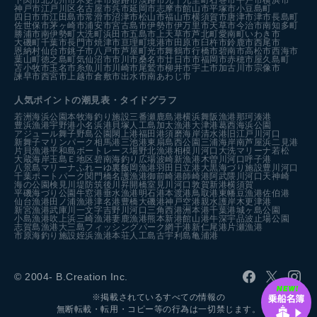
下関市
北九州市
木更津市
姫路市
淡路市
九十九里町
石巻市
平戸市
横浜市
神戸市
江戸川区
名古屋市
呉市
延岡市
志摩市
館山市
平塚市
小豆島町
四日市市
江田島市
常滑市
沼津市
松山市
福山市
横須賀市
唐津市
津市
長島町
佐世保市
茅ヶ崎市
浦安市
宮古島市
伊勢市
伊万里市
天草市
今治市
南知多町
勝浦市
南伊勢町
大洗町
浜田市
五島市
上天草市
芦北町
愛南町
いわき市
大磯町
千葉市
長門市
焼津市
亘理町
境港市
田原市
臼杵市
鈴鹿市
西尾市
恩納村
仙台市
銚子市
八戸市
芦屋町
光市
舞鶴市
行橋市
碧南市
高松市
西海市
葉山町
徳之島町
気仙沼市
市川市
桑名市
廿日市市
福岡市
赤穂市
屋久島町
苫小牧市
玉名市
糸魚川市
川崎市
尾鷲市
柳井市
宇土市
加古川市
宗像市
諫早市
西宮市
上越市
倉敷市
出水市
南あわじ市
人気ポイントの潮見表・タイドグラフ
若洲海浜公園
本牧海釣り施設
三番瀬
鹿島港
横浜
舞阪漁港
那珂湊港
豊浜漁港
宇野港
小名浜港
貝塚人工島
加太漁港
大津港
葛西海浜公園
アジュール舞子
野島公園
閖上港
福田港
須磨海岸
清水港
旧江戸川河口
新舞子マリンパーク
相馬港
三池港
東扇島西公園
三浦海岸
南芦屋浜
二見港
片貝漁港
平和島ボートレース場
野北漁港
相模川河口
大洗マリーナ
若松
大蔵海岸
玉島Ｅ地区
碧南海釣り広場
波崎新漁港
木曽川河口
呼子港
八景島マリーナ
ふれーゆ裏
飯岡漁港
羽田
日立港
大黒海づり施設
豊川河口
千葉ポートパーク
関門橋
名護漁港
御前崎港
師崎港
阿武隈川河口
天神崎
海の公園
検見川堤防
筑後川昇開橋
室見川河口
敦賀新港
横須賀
平磯海づり公園
牛窓港
垂水漁港
明石港
本渡港
鳥取港
東幡豆漁港
佐伯港
仙台漁港
田ノ浦漁港
津名港
豊橋
大磯港
神戸空港親水護岸
木更津港
新宮漁港
武庫川一文字
吉野川河口
三角西港
洲本港
千葉港
城ヶ島公園
小島漁港
吹上浜
三崎漁港
妻鹿漁港
熊本新港
館山港
牛深
宇品波止場公園
志賀島漁港
大三島フィッシングパーク
網干港
新仁尾港
片瀬漁港
市原海釣り施設
姪浜漁港
本荘人工島
古宇利島
亀浦港
© 2004- B.Creation Inc.
※掲載されているすべての情報の
無断転載・転用・コピー等の行為は一切禁じます。