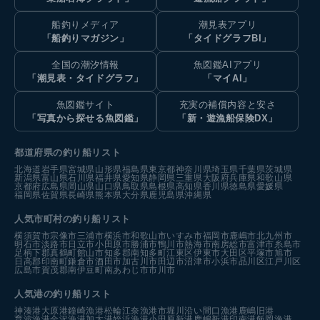
船釣りメディア
潮見表アプリ
「船釣りマガジン」
「タイドグラフBI」
全国の潮汐情報
魚図鑑AIアプリ
「潮見表・タイドグラフ」
「マイAI」
魚図鑑サイト
充実の補償内容と安さ
「写真から探せる魚図鑑」
「新・遊漁船保険DX」
都道府県の釣り船リスト
北海道
岩手県
宮城県
山形県
福島県
東京都
神奈川県
埼玉県
千葉県
茨城県
新潟県
富山県
石川県
福井県
愛知県
静岡県
三重県
大阪府
兵庫県
和歌山県
京都府
広島県
岡山県
山口県
鳥取県
島根県
高知県
香川県
徳島県
愛媛県
福岡県
佐賀県
長崎県
熊本県
大分県
鹿児島県
沖縄県
人気市町村の釣り船リスト
横須賀市
宗像市
三浦市
横浜市
和歌山市
いすみ市
福岡市
鹿嶋市
北九州市
明石市
淡路市
日立市
小田原市
勝浦市
鴨川市
熱海市
南房総市
富津市
糸島市
足柄下郡真鶴町
館山市
知多郡南知多町
江東区
伊東市
大田区
平塚市
旭市
日高郡印南町
鎌倉市
酒田市
加古川市
田辺市
沼津市
小浜市
品川区
江戸川区
広島市
賀茂郡南伊豆町
南あわじ市
市川市
人気港の釣り船リスト
神湊港
大原港
鐘崎漁港
松輪江奈漁港
市堀川沿い
間口漁港
鹿嶋旧港
育波漁港
金沢漁港
加太港
姪浜漁港
小田原新港
鹿嶋新港
印南港
飯岡漁港