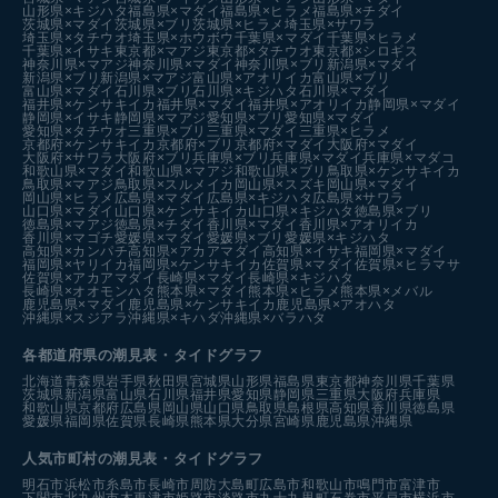
山形県×キジハタ
福島県×マダイ
福島県×ヒラメ
福島県×チダイ
茨城県×マダイ
茨城県×ブリ
茨城県×ヒラメ
埼玉県×サワラ
埼玉県×タチウオ
埼玉県×ホウボウ
千葉県×マダイ
千葉県×ヒラメ
千葉県×イサキ
東京都×マアジ
東京都×タチウオ
東京都×シロギス
神奈川県×マアジ
神奈川県×マダイ
神奈川県×ブリ
新潟県×マダイ
新潟県×ブリ
新潟県×マアジ
富山県×アオリイカ
富山県×ブリ
富山県×マダイ
石川県×ブリ
石川県×キジハタ
石川県×マダイ
福井県×ケンサキイカ
福井県×マダイ
福井県×アオリイカ
静岡県×マダイ
静岡県×イサキ
静岡県×マアジ
愛知県×ブリ
愛知県×マダイ
愛知県×タチウオ
三重県×ブリ
三重県×マダイ
三重県×ヒラメ
京都府×ケンサキイカ
京都府×ブリ
京都府×マダイ
大阪府×マダイ
大阪府×サワラ
大阪府×ブリ
兵庫県×ブリ
兵庫県×マダイ
兵庫県×マダコ
和歌山県×マダイ
和歌山県×マアジ
和歌山県×ブリ
鳥取県×ケンサキイカ
鳥取県×マアジ
鳥取県×スルメイカ
岡山県×スズキ
岡山県×マダイ
岡山県×ヒラメ
広島県×マダイ
広島県×キジハタ
広島県×サワラ
山口県×マダイ
山口県×ケンサキイカ
山口県×キジハタ
徳島県×ブリ
徳島県×マアジ
徳島県×チダイ
香川県×マダイ
香川県×アオリイカ
香川県×マゴチ
愛媛県×マダイ
愛媛県×ブリ
愛媛県×キジハタ
高知県×カンパチ
高知県×アカアマダイ
高知県×イサキ
福岡県×マダイ
福岡県×ヤリイカ
福岡県×ケンサキイカ
佐賀県×マダイ
佐賀県×ヒラマサ
佐賀県×アカアマダイ
長崎県×マダイ
長崎県×キジハタ
長崎県×オオモンハタ
熊本県×マダイ
熊本県×ヒラメ
熊本県×メバル
鹿児島県×マダイ
鹿児島県×ケンサキイカ
鹿児島県×アオハタ
沖縄県×スジアラ
沖縄県×キハダ
沖縄県×バラハタ
各都道府県の潮見表
・タイドグラフ
北海道
青森県
岩手県
秋田県
宮城県
山形県
福島県
東京都
神奈川県
千葉県
茨城県
新潟県
富山県
石川県
福井県
愛知県
静岡県
三重県
大阪府
兵庫県
和歌山県
京都府
広島県
岡山県
山口県
鳥取県
島根県
高知県
香川県
徳島県
愛媛県
福岡県
佐賀県
長崎県
熊本県
大分県
宮崎県
鹿児島県
沖縄県
人気市町村の潮見表・タイドグラフ
明石市
浜松市
糸島市
長崎市
周防大島町
広島市
和歌山市
鳴門市
富津市