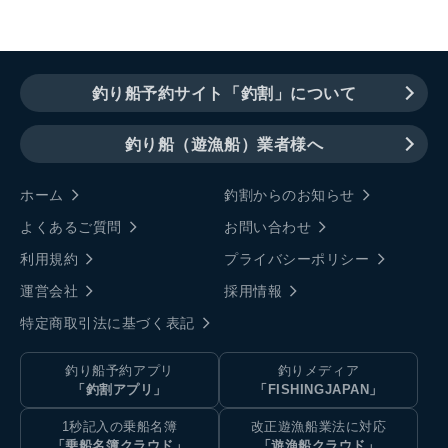
釣り船予約サイト「釣割」について
釣り船（遊漁船）業者様へ
ホーム
釣割からのお知らせ
よくあるご質問
お問い合わせ
利用規約
プライバシーポリシー
運営会社
採用情報
特定商取引法に基づく表記
釣り船予約アプリ
釣りメディア
「釣割アプリ」
「FISHINGJAPAN」
1秒記入の乗船名簿
改正遊漁船業法に対応
「乗船名簿クラウド」
「遊漁船クラウド」