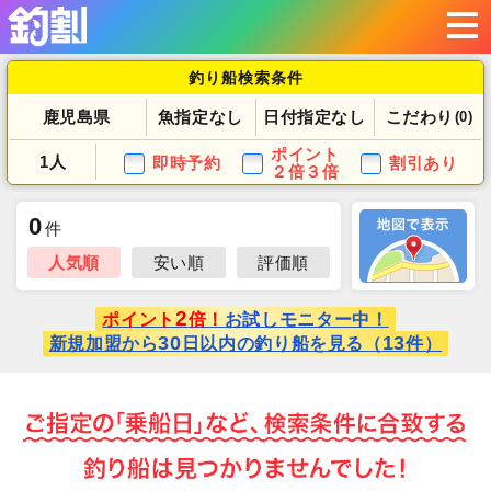
釣り船検索条件
鹿児島県
魚指定なし
日付指定なし
こだわり
(0)
ポイント
1人
即時予約
割引あり
２倍３倍
0
件
人気順
安い順
評価順
2
ポイント
倍！
お試しモニター中！
30
13
新規加盟から
日以内の釣り船を見る（
件）