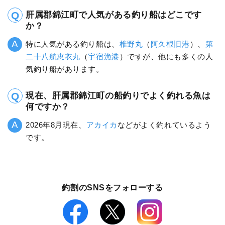
肝属郡錦江町で人気がある釣り船はどこです
か？
特に人気がある釣り船は、
椎野丸
（
阿久根旧港
）、
第
二十八航恵衣丸
（
宇宿漁港
）ですが、他にも多くの人
気釣り船があります。
現在、肝属郡錦江町の船釣りでよく釣れる魚は
何ですか？
2026年8月現在、
アカイカ
などがよく釣れているよう
です。
釣割のSNSをフォローする