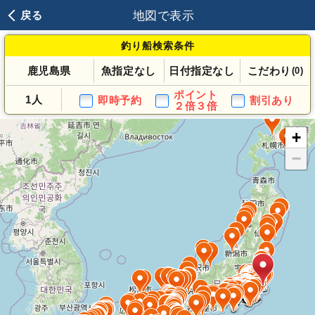
地図で表示
戻る
釣り船検索条件
鹿児島県
魚指定なし
日付指定なし
こだわり
(0)
ポイント
1人
即時予約
割引あり
２倍３倍
+
−