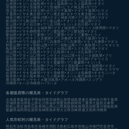
宮城県×マアジ
宮城県×アイナメ
山形県×マアジ
山形県×マダイ
山形県×キジハタ
福島県×マダイ
福島県×ヒラメ
福島県×チダイ
茨城県×マダイ
茨城県×ブリ
茨城県×ヒラメ
埼玉県×サワラ
埼玉県×タチウオ
埼玉県×ホウボウ
千葉県×マダイ
千葉県×ヒラメ
千葉県×イサキ
東京都×マアジ
東京都×タチウオ
東京都×シロギス
神奈川県×マアジ
神奈川県×マダイ
神奈川県×ブリ
新潟県×マダイ
新潟県×ブリ
新潟県×マアジ
富山県×アオリイカ
富山県×ブリ
富山県×マダイ
石川県×ブリ
石川県×キジハタ
石川県×マダイ
福井県×ケンサキイカ
福井県×マダイ
福井県×アオリイカ
静岡県×マダイ
静岡県×イサキ
静岡県×マアジ
愛知県×ブリ
愛知県×マダイ
愛知県×タチウオ
三重県×ブリ
三重県×マダイ
三重県×ヒラメ
京都府×ケンサキイカ
京都府×ブリ
京都府×マダイ
大阪府×マダイ
大阪府×サワラ
大阪府×ブリ
兵庫県×ブリ
兵庫県×マダイ
兵庫県×マダコ
和歌山県×マダイ
和歌山県×マアジ
和歌山県×ブリ
鳥取県×ケンサキイカ
鳥取県×マアジ
鳥取県×アオリイカ
岡山県×スズキ
岡山県×マダイ
岡山県×ヒラメ
広島県×マダイ
広島県×キジハタ
広島県×ブリ
山口県×マダイ
山口県×ケンサキイカ
山口県×キジハタ
徳島県×ブリ
徳島県×マアジ
徳島県×チダイ
香川県×マダイ
香川県×アオリイカ
香川県×マゴチ
愛媛県×マダイ
愛媛県×ブリ
愛媛県×キジハタ
高知県×カンパチ
高知県×アカアマダイ
高知県×イサキ
福岡県×マダイ
福岡県×ヤリイカ
福岡県×ケンサキイカ
佐賀県×マダイ
佐賀県×ヒラマサ
佐賀県×イサキ
長崎県×マダイ
長崎県×キジハタ
長崎県×オオモンハタ
熊本県×マダイ
熊本県×ヒラメ
熊本県×メバル
鹿児島県×マダイ
鹿児島県×ケンサキイカ
鹿児島県×アオハタ
沖縄県×スジアラ
沖縄県×キハダ
沖縄県×バラハタ
各都道府県の潮見表
・タイドグラフ
北海道
青森県
岩手県
秋田県
宮城県
山形県
福島県
東京都
神奈川県
千葉県
茨城県
新潟県
富山県
石川県
福井県
愛知県
静岡県
三重県
大阪府
兵庫県
和歌山県
京都府
広島県
岡山県
山口県
鳥取県
島根県
高知県
香川県
徳島県
愛媛県
福岡県
佐賀県
長崎県
熊本県
大分県
宮崎県
鹿児島県
沖縄県
人気市町村の潮見表・タイドグラフ
明石市
浜松市
糸島市
長崎市
周防大島町
広島市
和歌山市
鳴門市
富津市