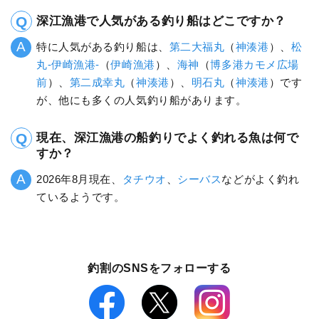
深江漁港で人気がある釣り船はどこですか？
特に人気がある釣り船は、
第二大福丸
（
神湊港
）、
松
丸-伊崎漁港-
（
伊崎漁港
）、
海神
（
博多港カモメ広場
前
）、
第二成幸丸
（
神湊港
）、
明石丸
（
神湊港
）です
が、他にも多くの人気釣り船があります。
現在、深江漁港の船釣りでよく釣れる魚は何で
すか？
2026年8月現在、
タチウオ
、
シーバス
などがよく釣れ
ているようです。
釣割のSNSをフォローする