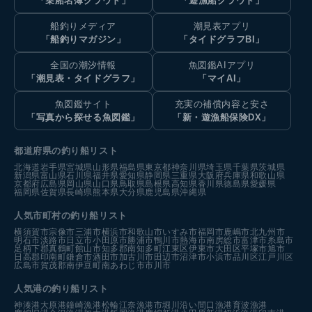
「乗船名簿クラウド」
「遊漁船クラウド」
船釣りメディア
潮見表アプリ
「船釣りマガジン」
「タイドグラフBI」
全国の潮汐情報
魚図鑑AIアプリ
「潮見表・タイドグラフ」
「マイAI」
魚図鑑サイト
充実の補償内容と安さ
「写真から探せる魚図鑑」
「新・遊漁船保険DX」
都道府県の釣り船リスト
北海道
岩手県
宮城県
山形県
福島県
東京都
神奈川県
埼玉県
千葉県
茨城県
新潟県
富山県
石川県
福井県
愛知県
静岡県
三重県
大阪府
兵庫県
和歌山県
京都府
広島県
岡山県
山口県
鳥取県
島根県
高知県
香川県
徳島県
愛媛県
福岡県
佐賀県
長崎県
熊本県
大分県
鹿児島県
沖縄県
人気市町村の釣り船リスト
横須賀市
宗像市
三浦市
横浜市
和歌山市
いすみ市
福岡市
鹿嶋市
北九州市
明石市
淡路市
日立市
小田原市
勝浦市
鴨川市
熱海市
南房総市
富津市
糸島市
足柄下郡真鶴町
館山市
知多郡南知多町
江東区
伊東市
大田区
平塚市
旭市
日高郡印南町
鎌倉市
酒田市
加古川市
田辺市
沼津市
小浜市
品川区
江戸川区
広島市
賀茂郡南伊豆町
南あわじ市
市川市
人気港の釣り船リスト
神湊港
大原港
鐘崎漁港
松輪江奈漁港
市堀川沿い
間口漁港
育波漁港