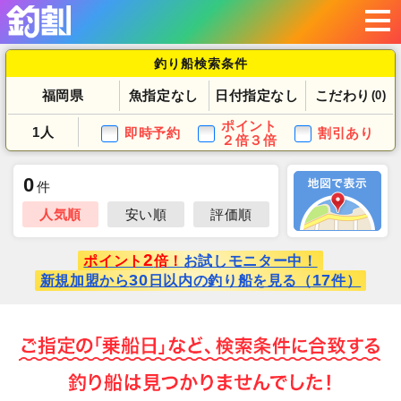
釣り船検索条件
福岡県
魚指定なし
日付指定なし
こだわり
(0)
ポイント
1人
即時予約
割引あり
２倍３倍
0
件
人気順
安い順
評価順
2
ポイント
倍！
お試しモニター中！
30
17
新規加盟から
日以内の釣り船を見る（
件）