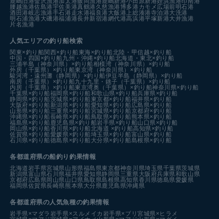
鹿嶋旧港
金沢漁港
加太港
飯岡漁港
鹿嶋新港
小田原新港
姪浜漁港
印南港
腰越漁港
佐島港
宇佐美港
真鶴港
久慈漁港
博多港カモメ広場前
明石港
酒田港
岐志漁港
手石港
走水港
福良港
大飯港
上総湊港
寺泊港
大洗港
明石浦漁港
大磯港
福浦港
長井新宿港
網代港
高浜港
平塚新港
大井漁港
片名漁港
人気エリアの釣り船検索
関東×釣り船
関西×釣り船
東海×釣り船
北陸・甲信越×釣り船
中国・四国×釣り船
九州・沖縄×釣り船
北海道・東北×釣り船
三浦半島（神奈川県）×釣り船
相模湾（神奈川県）×釣り船
外房（千葉県）×釣り船
東京湾（神奈川県）×釣り船
駿河湾・遠州灘（静岡県）×釣り船
伊豆半島（静岡県）×釣り船
南房（千葉県）×釣り船
九十九里・銚子（千葉県）×釣り船
内房（千葉県）×釣り船
東京湾奥（千葉県）×釣り船
神奈川県×釣り船
千葉県×釣り船
福岡県×釣り船
和歌山県×釣り船
兵庫県×釣り船
静岡県×釣り船
茨城県×釣り船
東京都×釣り船
福井県×釣り船
大阪府×釣り船
新潟県×釣り船
愛知県×釣り船
広島県×釣り船
山形県×釣り船
三重県×釣り船
宮城県×釣り船
京都府×釣り船
沖縄県×釣り船
長崎県×釣り船
鳥取県×釣り船
熊本県×釣り船
福島県×釣り船
鹿児島県×釣り船
岩手県×釣り船
山口県×釣り船
岡山県×釣り船
香川県×釣り船
北海道 ×釣り船
高知県×釣り船
佐賀県×釣り船
愛媛県×釣り船
埼玉県×釣り船
富山県×釣り船
石川県×釣り船
徳島県×釣り船
大分県×釣り船
島根県×釣り船
各都道府県の船釣り釣果情報
北海道
岩手県
宮城県
山形県
福島県
東京都
神奈川県
埼玉県
千葉県
茨城県
新潟県
富山県
石川県
福井県
愛知県
静岡県
三重県
大阪府
兵庫県
和歌山県
京都府
広島県
岡山県
山口県
鳥取県
島根県
高知県
香川県
徳島県
愛媛県
福岡県
佐賀県
長崎県
熊本県
大分県
鹿児島県
沖縄県
各都道府県の人気魚種の釣果情報
岩手県×マダラ
岩手県×スルメイカ
岩手県×ブリ
宮城県×ヒラメ