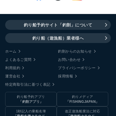
釣り船予約サイト「釣割」について
釣り船（遊漁船）業者様へ
ホーム
釣割からのお知らせ
よくあるご質問
お問い合わせ
利用規約
プライバシーポリシー
運営会社
採用情報
特定商取引法に基づく表記
釣り船予約アプリ
釣りメディア
「釣割アプリ」
「FISHINGJAPAN」
1秒記入の乗船名簿
改正遊漁船業法に対応