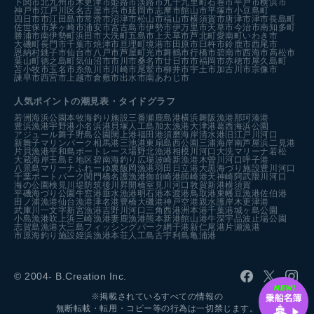
下関市
北九州市
木更津市
姫路市
淡路市
九十九里町
石巻市
平戸市
横浜市
神戸市
江戸川区
名古屋市
呉市
延岡市
志摩市
館山市
平塚市
小豆島町
四日市市
江田島市
常滑市
沼津市
松山市
福山市
横須賀市
唐津市
津市
長島町
佐世保市
茅ヶ崎市
浦安市
宮古島市
伊勢市
伊万里市
天草市
今治市
南知多町
勝浦市
南伊勢町
浜田市
大洗町
五島市
上天草市
芦北町
愛南町
いわき市
大磯町
長門市
千葉市
焼津市
亘理町
境港市
田原市
臼杵市
鈴鹿市
西尾市
恩納村
銚子市
仙台市
八戸市
芦屋町
光市
舞鶴市
行橋市
碧南市
西海市
高松市
葉山町
徳之島町
気仙沼市
市川市
桑名市
廿日市市
福岡市
赤穂市
屋久島町
苫小牧市
玉名市
糸魚川市
川崎市
尾鷲市
柳井市
宇土市
加古川市
宗像市
諫早市
西宮市
上越市
倉敷市
出水市
南あわじ市
人気ポイントの潮見表・タイドグラフ
若洲海浜公園
本牧海釣り施設
三番瀬
鹿島港
横浜
舞阪漁港
那珂湊港
豊浜漁港
宇野港
小名浜港
貝塚人工島
加太漁港
大津港
葛西海浜公園
アジュール舞子
野島公園
閖上港
福田港
須磨海岸
清水港
旧江戸川河口
新舞子マリンパーク
相馬港
三池港
東扇島西公園
三浦海岸
南芦屋浜
二見港
片貝漁港
平和島ボートレース場
野北漁港
相模川河口
大洗マリーナ
若松
大蔵海岸
玉島Ｅ地区
碧南海釣り広場
波崎新漁港
木曽川河口
呼子港
八景島マリーナ
ふれーゆ裏
飯岡漁港
羽田
日立港
大黒海づり施設
豊川河口
千葉ポートパーク
関門橋
名護漁港
御前崎港
師崎港
天神崎
阿武隈川河口
海の公園
検見川堤防
筑後川昇開橋
室見川河口
敦賀新港
横須賀
平磯海づり公園
牛窓港
垂水漁港
明石港
本渡港
鳥取港
東幡豆漁港
佐伯港
田ノ浦漁港
仙台漁港
津名港
豊橋
大磯港
神戸空港親水護岸
木更津港
武庫川一文字
新宮漁港
吉野川河口
三角西港
洲本港
千葉港
城ヶ島公園
小島漁港
吹上浜
三崎漁港
妻鹿漁港
熊本新港
館山港
牛深
宇品波止場公園
志賀島漁港
大三島フィッシングパーク
網干港
新仁尾港
片瀬漁港
市原海釣り施設
姪浜漁港
本荘人工島
古宇利島
亀浦港
© 2004- B.Creation Inc.
※掲載されているすべての情報の
無断転載・転用・コピー等の行為は一切禁じます。