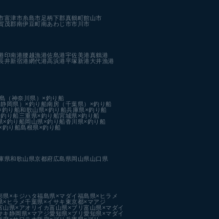
市
富津市
糸島市
足柄下郡真鶴町
館山市
賀茂郡南伊豆町
南あわじ市
市川市
港
印南港
腰越漁港
佐島港
宇佐美港
真鶴港
長井新宿港
網代港
高浜港
平塚新港
大井漁港
島（神奈川県）×釣り船
静岡県）×釣り船
南房（千葉県）×釣り船
×釣り船
和歌山県×釣り船
兵庫県×釣り船
×釣り船
三重県×釣り船
宮城県×釣り船
県×釣り船
岡山県×釣り船
香川県×釣り船
×釣り船
島根県×釣り船
庫県
和歌山県
京都府
広島県
岡山県
山口県
形県×キジハタ
福島県×マダイ
福島県×ヒラメ
県×ヒラメ
千葉県×イサキ
東京都×マアジ
富山県×アオリイカ
富山県×ブリ
富山県×マダイ
サキ
静岡県×マアジ
愛知県×ブリ
愛知県×マダイ