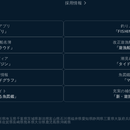
採用情報
アプリ
釣り
プリ」
「FISHI
乗船名簿
改正遊漁
ラウド」
「遊漁
ディア
潮見
ガジン」
「タイド
汐情報
魚図鑑
ドグラフ」
「マ
イト
充実の補
る魚図鑑」
「新・遊
川県
埼玉県
千葉県
茨城県
新潟県
富山県
石川県
福井県
愛知県
静岡県
三重県
大阪府
兵
県
佐賀県
長崎県
熊本県
大分県
鹿児島県
沖縄県