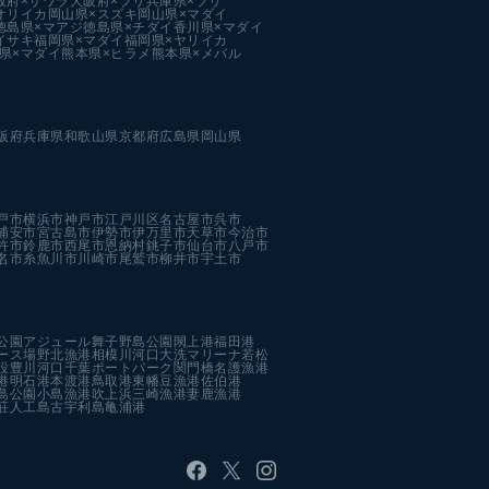
阪府×サワラ
大阪府×ブリ
兵庫県×ブリ
オリイカ
岡山県×スズキ
岡山県×マダイ
徳島県×マアジ
徳島県×チダイ
香川県×マダイ
イサキ
福岡県×マダイ
福岡県×ヤリイカ
県×マダイ
熊本県×ヒラメ
熊本県×メバル
阪府
兵庫県
和歌山県
京都府
広島県
岡山県
戸市
横浜市
神戸市
江戸川区
名古屋市
呉市
浦安市
宮古島市
伊勢市
伊万里市
天草市
今治市
杵市
鈴鹿市
西尾市
恩納村
銚子市
仙台市
八戸市
名市
糸魚川市
川崎市
尾鷲市
柳井市
宇土市
公園
アジュール舞子
野島公園
閖上港
福田港
ース場
野北漁港
相模川河口
大洗マリーナ
若松
設
豊川河口
千葉ポートパーク
関門橋
名護漁港
港
明石港
本渡港
鳥取港
東幡豆漁港
佐伯港
島公園
小島漁港
吹上浜
三崎漁港
妻鹿漁港
荘人工島
古宇利島
亀浦港