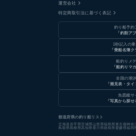
運営会社
特定商取引法に基づく表記
釣り船予約
「釣割ア
1秒記入の
「乗船名簿ク
船釣りメ
「船釣りマ
全国の潮
「潮見表・タイ
魚図鑑サ
「写真から探せ
都道府県の釣り船リスト
北海道
岩手県
宮城県
山形県
福島県
東京都
神奈
鳥取県
島根県
高知県
香川県
徳島県
愛媛県
福岡