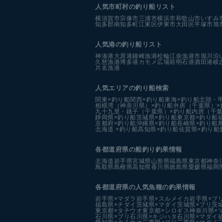
人気市町村の釣り船リスト
横須賀市
宗像市
三浦市
横浜市
和歌山市
いすみ
知多郡南知多町
江東区
伊東市
大田区
平塚市
旭
人気港の釣り船リスト
神湊港
大原港
鐘崎漁港
松輪江奈漁港
市堀川沿
久慈漁港
博多港カモメ広場前
明石港
酒田港
岐
片名漁港
人気エリアの釣り船検索
関東×釣り船
関西×釣り船
東海×釣り船
北陸・
相模湾（神奈川県）×釣り船
外房（千葉県）×
九十九里・銚子（千葉県）×釣り船
内房（千葉
静岡県×釣り船
茨城県×釣り船
東京都×釣り船
京都府×釣り船
沖縄県×釣り船
長崎県×釣り船
北海道 ×釣り船
高知県×釣り船
佐賀県×釣り船
各都道府県の船釣り釣果情報
北海道
岩手県
宮城県
山形県
福島県
東京都
神奈
鳥取県
島根県
高知県
香川県
徳島県
愛媛県
福岡
各都道府県の人気魚種の釣果情報
岩手県×マダラ
岩手県×スルメイカ
岩手県×ブ
福島県×チダイ
茨城県×マダイ
茨城県×ブリ
茨
東京都×タチウオ
東京都×シロギス
神奈川県×
石川県×ブリ
石川県×キジハタ
石川県×マダイ