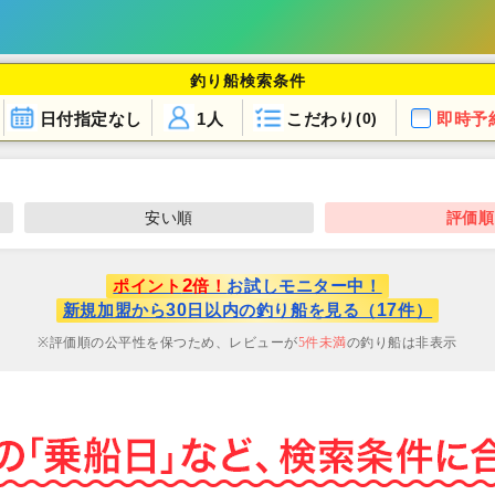
釣り船検索条件
日付指定なし
1人
こだわり
即時予
(0)
安い順
評価順
2
ポイント
倍！
お試しモニター中！
30
17
新規加盟から
日以内の釣り船を見る（
件）
評価順の公平性を保つため、レビューが
5
件未満
の釣り船は非表示