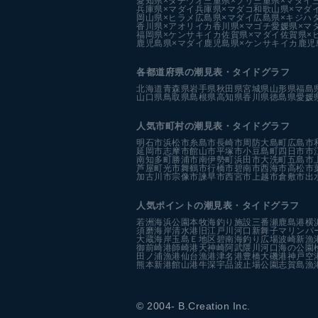
愛知県×タチウオ
三重県×ブリ
三重県×マダイ
兵庫県×マダイ
兵庫県×マダコ
和歌山県×マダ
岡山県×ヒラメ
広島県×マダイ
広島県×キジハ
香川県×アオリイカ
香川県×マゴチ
愛媛県×マ
福岡県×ケンサキイカ
佐賀県×マダイ
佐賀県×
鹿児島県×マダイ
鹿児島県×ケンサキイカ
鹿児
各都道府県の潮見表
・タイドグラフ
北海道
青森県
岩手県
秋田県
宮城県
山形県
福島
山口県
鳥取県
島根県
高知県
香川県
徳島県
愛媛
人気市町村の潮見表・タイドグラフ
明石市
浜松市
糸島市
長崎市
周防大島町
広島市
延岡市
志摩市
館山市
平塚市
小豆島町
四日市市
南知多町
勝浦市
南伊勢町
浜田市
大洗町
五島市
芦屋町
光市
舞鶴市
行橋市
碧南市
西海市
高松市
加古川市
宗像市
諫早市
西宮市
上越市
倉敷市
出
人気ポイントの潮見表・タイドグラフ
若洲海浜公園
本牧海釣り施設
三番瀬
鹿島港
横
須磨海岸
清水港
旧江戸川河口
新舞子マリンパ
大蔵海岸
玉島Ｅ地区
碧南海釣り広場
波崎新漁
御前崎港
師崎港
天神崎
阿武隈川河口
海の公園
田ノ浦漁港
仙台漁港
津名港
豊橋
大磯港
神戸空
熊本新港
館山港
牛深
宇品波止場公園
志賀島漁
© 2004- B.Creation Inc.