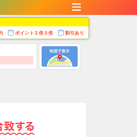
約
ポイント
２倍３倍
割引あり