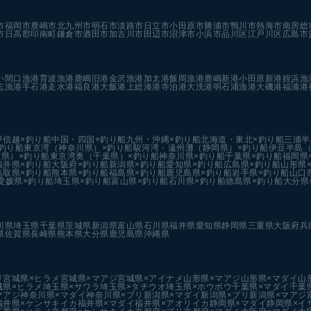
市
福岡市
鹿嶋市
北九州市
明石市
淡路市
日立市
小田原市
勝浦市
鴨川市
熱海市
南房総
市
日高郡印南町
鎌倉市
酒田市
加古川市
田辺市
沼津市
小浜市
品川区
江戸川区
広島市
い
間口漁港
育波漁港
鹿嶋旧港
金沢漁港
加太港
飯岡漁港
鹿嶋新港
小田原新港
姪浜漁
志漁港
手石港
走水港
福良港
大飯港
上総湊港
寺泊港
大洗港
明石浦漁港
大磯港
福浦港
甲信越×釣り船
中国・四国×釣り船
九州・沖縄×釣り船
北海道・東北×釣り船
三浦半
釣り船
東京湾（神奈川県）×釣り船
駿河湾・遠州灘（静岡県）×釣り船
伊豆半島（
県）×釣り船
東京湾奥（千葉県）×釣り船
神奈川県×釣り船
千葉県×釣り船
福岡県
福井県×釣り船
大阪府×釣り船
新潟県×釣り船
愛知県×釣り船
広島県×釣り船
山形県
鳥取県×釣り船
熊本県×釣り船
福島県×釣り船
鹿児島県×釣り船
岩手県×釣り船
山口
愛媛県×釣り船
埼玉県×釣り船
富山県×釣り船
石川県×釣り船
徳島県×釣り船
大分県
川県
埼玉県
千葉県
茨城県
新潟県
富山県
石川県
福井県
愛知県
静岡県
三重県
大阪府
兵
県
佐賀県
長崎県
熊本県
大分県
鹿児島県
沖縄県
リ
宮城県×ヒラメ
宮城県×マアジ
宮城県×アイナメ
山形県×マアジ
山形県×マダイ
山
城県×ヒラメ
埼玉県×サワラ
埼玉県×タチウオ
埼玉県×ホウボウ
千葉県×マダイ
千葉
マアジ
神奈川県×マダイ
神奈川県×ブリ
新潟県×マダイ
新潟県×ブリ
新潟県×マアジ
福井県×ケンサキイカ
福井県×マダイ
福井県×アオリイカ
静岡県×マダイ
静岡県×イ