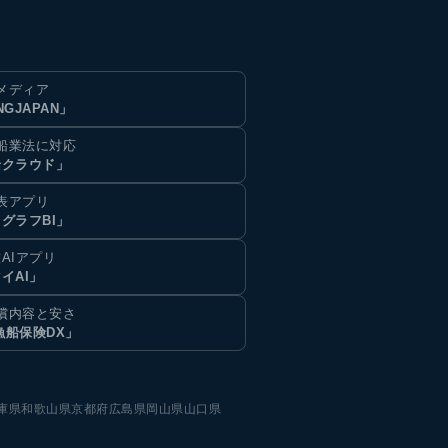
メディア
NGJAPAN」
船業法に対応
船クラウド」
表アプリ
グラフBI」
AIアプリ
イAI」
償内容と安さ
漁船保険DX」
庫県
和歌山県
京都府
広島県
岡山県
山口県