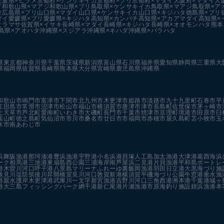
三重県×ヒラメ
京都府×ケンサキイカ
京都府×ブリ
京都府×マダイ
大阪府×マダイ
大
イ
和歌山県×マアジ
和歌山県×ブリ
鳥取県×ケンサキイカ
鳥取県×マアジ
鳥取県×ア
タ
広島県×ブリ
山口県×マダイ
山口県×ケンサキイカ
山口県×キジハタ
徳島県×ブリ
ダイ
愛媛県×ブリ
愛媛県×キジハタ
高知県×カンパチ
高知県×アカアマダイ
高知県×
ヒラマサ
佐賀県×イサキ
長崎県×マダイ
長崎県×キジハタ
長崎県×オオモンハタ
熊本
島県×アオハタ
沖縄県×スジアラ
沖縄県×キハダ
沖縄県×バラハタ
県
東京都
神奈川県
千葉県
茨城県
新潟県
富山県
石川県
福井県
愛知県
静岡県
三重県
大
県
福岡県
佐賀県
長崎県
熊本県
大分県
宮崎県
鹿児島県
沖縄県
和歌山市
鳴門市
富津市
下関市
北九州市
木更津市
姫路市
淡路市
九十九里町
石巻市
平
江田島市
常滑市
沼津市
松山市
福山市
横須賀市
唐津市
津市
長島町
佐世保市
茅ヶ崎市
上天草市
芦北町
愛南町
いわき市
大磯町
長門市
千葉市
焼津市
亘理町
境港市
田原市
臼
葉山町
徳之島町
気仙沼市
市川市
桑名市
廿日市市
福岡市
赤穂市
屋久島町
苫小牧市
玉
水市
南あわじ市
浜
舞阪漁港
那珂湊港
豊浜漁港
宇野港
小名浜港
貝塚人工島
加太漁港
大津港
葛西海浜
ーク
相馬港
三池港
東扇島西公園
三浦海岸
南芦屋浜
二見港
片貝漁港
平和島ボートレ
港
木曽川河口
呼子港
八景島マリーナ
ふれーゆ裏
飯岡漁港
羽田
日立港
大黒海づり施
検見川堤防
筑後川昇開橋
室見川河口
敦賀新港
横須賀
平磯海づり公園
牛窓港
垂水漁
港親水護岸
木更津港
武庫川一文字
新宮漁港
吉野川河口
三角西港
洲本港
千葉港
城ヶ
港
大三島フィッシングパーク
網干港
新仁尾港
片瀬漁港
市原海釣り施設
姪浜漁港
本