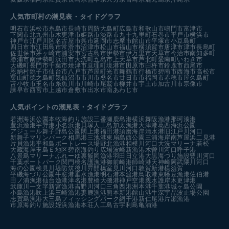
人気市町村の潮見表・タイドグラフ
明石市
浜松市
糸島市
長崎市
周防大島町
広島市
和歌山市
鳴門市
富津市
下関市
北九州市
木更津市
姫路市
淡路市
九十九里町
石巻市
平戸市
横浜市
神戸市
江戸川区
名古屋市
呉市
延岡市
志摩市
館山市
平塚市
小豆島町
四日市市
江田島市
常滑市
沼津市
松山市
福山市
横須賀市
唐津市
津市
長島町
佐世保市
茅ヶ崎市
浦安市
宮古島市
伊勢市
伊万里市
天草市
今治市
南知多町
勝浦市
南伊勢町
浜田市
大洗町
五島市
上天草市
芦北町
愛南町
いわき市
大磯町
長門市
千葉市
焼津市
亘理町
境港市
田原市
臼杵市
鈴鹿市
西尾市
恩納村
銚子市
仙台市
八戸市
芦屋町
光市
舞鶴市
行橋市
碧南市
西海市
高松市
葉山町
徳之島町
気仙沼市
市川市
桑名市
廿日市市
福岡市
赤穂市
屋久島町
苫小牧市
玉名市
糸魚川市
川崎市
尾鷲市
柳井市
宇土市
加古川市
宗像市
諫早市
西宮市
上越市
倉敷市
出水市
南あわじ市
人気ポイントの潮見表・タイドグラフ
若洲海浜公園
本牧海釣り施設
三番瀬
鹿島港
横浜
舞阪漁港
那珂湊港
豊浜漁港
宇野港
小名浜港
貝塚人工島
加太漁港
大津港
葛西海浜公園
アジュール舞子
野島公園
閖上港
福田港
須磨海岸
清水港
旧江戸川河口
新舞子マリンパーク
相馬港
三池港
東扇島西公園
三浦海岸
南芦屋浜
二見港
片貝漁港
平和島ボートレース場
野北漁港
相模川河口
大洗マリーナ
若松
大蔵海岸
玉島Ｅ地区
碧南海釣り広場
波崎新漁港
木曽川河口
呼子港
八景島マリーナ
ふれーゆ裏
飯岡漁港
羽田
日立港
大黒海づり施設
豊川河口
千葉ポートパーク
関門橋
名護漁港
御前崎港
師崎港
天神崎
阿武隈川河口
海の公園
検見川堤防
筑後川昇開橋
室見川河口
敦賀新港
横須賀
平磯海づり公園
牛窓港
垂水漁港
明石港
本渡港
鳥取港
東幡豆漁港
佐伯港
田ノ浦漁港
仙台漁港
津名港
豊橋
大磯港
神戸空港親水護岸
木更津港
武庫川一文字
新宮漁港
吉野川河口
三角西港
洲本港
千葉港
城ヶ島公園
小島漁港
吹上浜
三崎漁港
妻鹿漁港
熊本新港
館山港
牛深
宇品波止場公園
志賀島漁港
大三島フィッシングパーク
網干港
新仁尾港
片瀬漁港
市原海釣り施設
姪浜漁港
本荘人工島
古宇利島
亀浦港