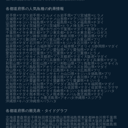
各都道府県の人気魚種の釣果情報
岩手県×マダラ
岩手県×スルメイカ
岩手県×ブリ
宮城県×ヒラメ
宮城県×マアジ
宮城県×アイナメ
山形県×マアジ
山形県×マダイ
山形県×キジハタ
福島県×マダイ
福島県×ヒラメ
福島県×チダイ
茨城県×マダイ
茨城県×ブリ
茨城県×ヒラメ
埼玉県×サワラ
埼玉県×タチウオ
埼玉県×ホウボウ
千葉県×マダイ
千葉県×ヒラメ
千葉県×イサキ
東京都×マアジ
東京都×タチウオ
東京都×シロギス
神奈川県×マアジ
神奈川県×マダイ
神奈川県×ブリ
新潟県×マダイ
新潟県×ブリ
新潟県×マアジ
富山県×アオリイカ
富山県×ブリ
富山県×マダイ
石川県×ブリ
石川県×キジハタ
石川県×マダイ
福井県×ケンサキイカ
福井県×マダイ
福井県×アオリイカ
静岡県×マダイ
静岡県×イサキ
静岡県×マアジ
愛知県×ブリ
愛知県×マダイ
愛知県×タチウオ
三重県×ブリ
三重県×マダイ
三重県×ヒラメ
京都府×ケンサキイカ
京都府×ブリ
京都府×マダイ
大阪府×マダイ
大阪府×サワラ
大阪府×ブリ
兵庫県×ブリ
兵庫県×マダイ
兵庫県×マダコ
和歌山県×マダイ
和歌山県×マアジ
和歌山県×ブリ
鳥取県×ケンサキイカ
鳥取県×マアジ
鳥取県×アオリイカ
岡山県×スズキ
岡山県×マダイ
岡山県×ヒラメ
広島県×マダイ
広島県×キジハタ
広島県×ブリ
山口県×マダイ
山口県×ケンサキイカ
山口県×キジハタ
徳島県×ブリ
徳島県×マアジ
徳島県×チダイ
香川県×マダイ
香川県×アオリイカ
香川県×マゴチ
愛媛県×マダイ
愛媛県×ブリ
愛媛県×キジハタ
高知県×カンパチ
高知県×アカアマダイ
高知県×イサキ
福岡県×マダイ
福岡県×ヤリイカ
福岡県×ケンサキイカ
佐賀県×マダイ
佐賀県×ヒラマサ
佐賀県×イサキ
長崎県×マダイ
長崎県×キジハタ
長崎県×オオモンハタ
熊本県×マダイ
熊本県×ヒラメ
熊本県×メバル
鹿児島県×マダイ
鹿児島県×ケンサキイカ
鹿児島県×アオハタ
沖縄県×スジアラ
沖縄県×キハダ
沖縄県×バラハタ
各都道府県の潮見表
・タイドグラフ
北海道
青森県
岩手県
秋田県
宮城県
山形県
福島県
東京都
神奈川県
千葉県
茨城県
新潟県
富山県
石川県
福井県
愛知県
静岡県
三重県
大阪府
兵庫県
和歌山県
京都府
広島県
岡山県
山口県
鳥取県
島根県
高知県
香川県
徳島県
愛媛県
福岡県
佐賀県
長崎県
熊本県
大分県
宮崎県
鹿児島県
沖縄県