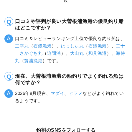
較
口コミや評判が良い大曽根浦漁港の優良釣り船
はどこですか？
口コミ＆レビューランキング上位で優良な釣り船は、
三幸丸
（
石鏡漁港
）、
はっしぃ丸
（
石鏡漁港
）、
二十
一さかぐち丸
（
迫間浦
）、
大山丸
（
和具漁港
）、
海侍
丸
（
贄浦漁港
）です。
現在、大曽根浦漁港の船釣りでよく釣れる魚は
何ですか？
2026年8月現在、
マダイ
、
ヒラメ
などがよく釣れてい
るようです。
釣割のSNSをフォローする