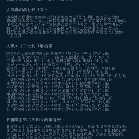
人気港の釣り船リスト
神湊港
大原港
鐘崎漁港
松輪江奈漁港
市堀川沿い
間口漁港
育波漁港
鹿嶋旧港
金沢漁港
加太港
飯岡漁港
鹿嶋新港
小田原新港
姪浜漁港
印南港
腰越漁港
佐島港
宇佐美港
真鶴港
久慈漁港
博多港カモメ広場前
明石港
酒田港
岐志漁港
手石港
走水港
福良港
大飯港
上総湊港
寺泊港
大洗港
明石浦漁港
大磯港
福浦港
長井新宿港
網代港
高浜港
平塚新港
大井漁港
片名漁港
人気エリアの釣り船検索
関東×釣り船
関西×釣り船
東海×釣り船
北陸・甲信越×釣り船
中国・四国×釣り船
九州・沖縄×釣り船
北海道・東北×釣り船
三浦半島（神奈川県）×釣り船
相模湾（神奈川県）×釣り船
外房（千葉県）×釣り船
東京湾（神奈川県）×釣り船
駿河湾・遠州灘（静岡県）×釣り船
伊豆半島（静岡県）×釣り船
南房（千葉県）×釣り船
九十九里・銚子（千葉県）×釣り船
内房（千葉県）×釣り船
東京湾奥（千葉県）×釣り船
神奈川県×釣り船
千葉県×釣り船
福岡県×釣り船
和歌山県×釣り船
兵庫県×釣り船
静岡県×釣り船
茨城県×釣り船
東京都×釣り船
福井県×釣り船
大阪府×釣り船
新潟県×釣り船
愛知県×釣り船
広島県×釣り船
山形県×釣り船
三重県×釣り船
宮城県×釣り船
京都府×釣り船
沖縄県×釣り船
長崎県×釣り船
鳥取県×釣り船
熊本県×釣り船
福島県×釣り船
鹿児島県×釣り船
岩手県×釣り船
山口県×釣り船
岡山県×釣り船
香川県×釣り船
北海道 ×釣り船
高知県×釣り船
佐賀県×釣り船
愛媛県×釣り船
埼玉県×釣り船
富山県×釣り船
石川県×釣り船
徳島県×釣り船
大分県×釣り船
島根県×釣り船
各都道府県の船釣り釣果情報
北海道
岩手県
宮城県
山形県
福島県
東京都
神奈川県
埼玉県
千葉県
茨城県
新潟県
富山県
石川県
福井県
愛知県
静岡県
三重県
大阪府
兵庫県
和歌山県
京都府
広島県
岡山県
山口県
鳥取県
島根県
高知県
香川県
徳島県
愛媛県
福岡県
佐賀県
長崎県
熊本県
大分県
鹿児島県
沖縄県