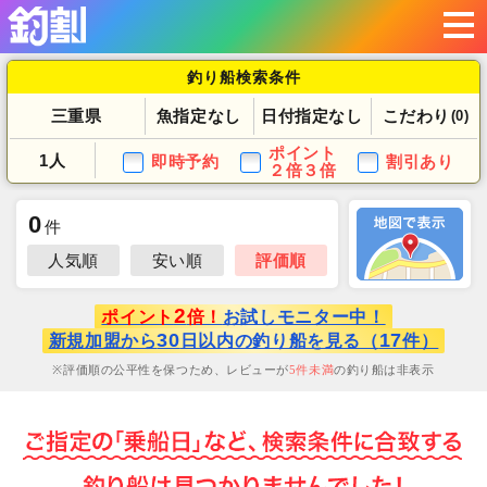
釣り船検索条件
三重県
魚指定なし
日付指定なし
こだわり
(0)
ポイント
1人
即時予約
割引あり
２倍３倍
0
件
人気順
安い順
評価順
2
ポイント
倍！
お試しモニター中！
30
17
新規加盟から
日以内の釣り船を見る（
件）
評価順の公平性を保つため、レビューが
5
件未満
の釣り船は非表示