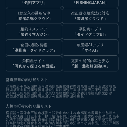
「釣割アプリ」
「FISHINGJAPAN」
1秒記入の乗船名簿
改正遊漁船業法に対応
「乗船名簿クラウド」
「遊漁船クラウド」
船釣りメディア
潮見表アプリ
「船釣りマガジン」
「タイドグラフBI」
全国の潮汐情報
魚図鑑AIアプリ
「潮見表・タイドグラフ」
「マイAI」
魚図鑑サイト
充実の補償内容と安さ
「写真から探せる魚図鑑」
「新・遊漁船保険DX」
都道府県の釣り船リスト
北海道
岩手県
宮城県
山形県
福島県
東京都
神奈川県
埼玉県
千葉県
茨城県
新潟県
富山県
石川県
福井県
愛知県
静岡県
三重県
大阪府
兵庫県
和歌山県
京都府
広島県
岡山県
山口県
鳥取県
島根県
高知県
香川県
徳島県
愛媛県
福岡県
佐賀県
長崎県
熊本県
大分県
鹿児島県
沖縄県
人気市町村の釣り船リスト
横須賀市
宗像市
三浦市
横浜市
和歌山市
いすみ市
福岡市
鹿嶋市
北九州市
明石市
淡路市
日立市
小田原市
勝浦市
鴨川市
熱海市
南房総市
富津市
糸島市
足柄下郡真鶴町
館山市
知多郡南知多町
江東区
伊東市
大田区
平塚市
旭市
日高郡印南町
鎌倉市
酒田市
加古川市
田辺市
沼津市
小浜市
品川区
江戸川区
広島市
賀茂郡南伊豆町
南あわじ市
市川市