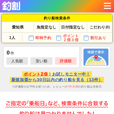
釣り船検索条件
愛知県
魚指定なし
日付指定なし
こだわり
(0)
ポイント
1人
即時予約
割引あり
２倍３倍
0
件
人気順
安い順
評価順
2
ポイント
倍！
お試しモニター中！
30
13
新規加盟から
日以内の釣り船を見る（
件）
評価順の公平性を保つため、レビューが
5
件未満
の釣り船は非表示