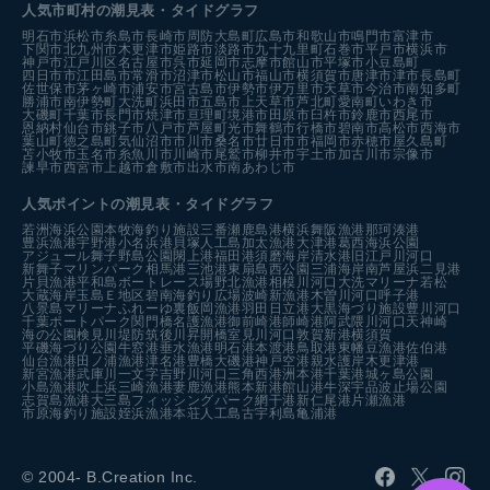
人気市町村の潮見表・タイドグラフ
明石市
浜松市
糸島市
長崎市
周防大島町
広島市
和歌山市
鳴門市
富津市
下関市
北九州市
木更津市
姫路市
淡路市
九十九里町
石巻市
平戸市
横浜市
神戸市
江戸川区
名古屋市
呉市
延岡市
志摩市
館山市
平塚市
小豆島町
四日市市
江田島市
常滑市
沼津市
松山市
福山市
横須賀市
唐津市
津市
長島町
佐世保市
茅ヶ崎市
浦安市
宮古島市
伊勢市
伊万里市
天草市
今治市
南知多町
勝浦市
南伊勢町
大洗町
浜田市
五島市
上天草市
芦北町
愛南町
いわき市
大磯町
千葉市
長門市
焼津市
亘理町
境港市
田原市
臼杵市
鈴鹿市
西尾市
恩納村
仙台市
銚子市
八戸市
芦屋町
光市
舞鶴市
行橋市
碧南市
高松市
西海市
葉山町
徳之島町
気仙沼市
市川市
桑名市
廿日市市
福岡市
赤穂市
屋久島町
苫小牧市
玉名市
糸魚川市
川崎市
尾鷲市
柳井市
宇土市
加古川市
宗像市
諫早市
西宮市
上越市
倉敷市
出水市
南あわじ市
人気ポイントの潮見表・タイドグラフ
若洲海浜公園
本牧海釣り施設
三番瀬
鹿島港
横浜
舞阪漁港
那珂湊港
豊浜漁港
宇野港
小名浜港
貝塚人工島
加太漁港
大津港
葛西海浜公園
アジュール舞子
野島公園
閖上港
福田港
須磨海岸
清水港
旧江戸川河口
新舞子マリンパーク
相馬港
三池港
東扇島西公園
三浦海岸
南芦屋浜
二見港
片貝漁港
平和島ボートレース場
野北漁港
相模川河口
大洗マリーナ
若松
大蔵海岸
玉島Ｅ地区
碧南海釣り広場
波崎新漁港
木曽川河口
呼子港
八景島マリーナ
ふれーゆ裏
飯岡漁港
羽田
日立港
大黒海づり施設
豊川河口
千葉ポートパーク
関門橋
名護漁港
御前崎港
師崎港
阿武隈川河口
天神崎
海の公園
検見川堤防
筑後川昇開橋
室見川河口
敦賀新港
横須賀
平磯海づり公園
牛窓港
垂水漁港
明石港
本渡港
鳥取港
東幡豆漁港
佐伯港
仙台漁港
田ノ浦漁港
津名港
豊橋
大磯港
神戸空港親水護岸
木更津港
新宮漁港
武庫川一文字
吉野川河口
三角西港
洲本港
千葉港
城ヶ島公園
小島漁港
吹上浜
三崎漁港
妻鹿漁港
熊本新港
館山港
牛深
宇品波止場公園
志賀島漁港
大三島フィッシングパーク
網干港
新仁尾港
片瀬漁港
市原海釣り施設
姪浜漁港
本荘人工島
古宇利島
亀浦港
© 2004- B.Creation Inc.