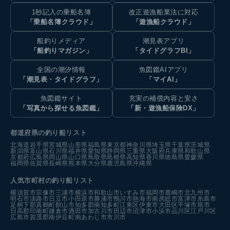
1秒記入の乗船名簿
改正遊漁船業法に対応
「乗船名簿クラウド」
「遊漁船クラウド」
船釣りメディア
潮見表アプリ
「船釣りマガジン」
「タイドグラフBI」
全国の潮汐情報
魚図鑑AIアプリ
「潮見表・タイドグラフ」
「マイAI」
魚図鑑サイト
充実の補償内容と安さ
「写真から探せる魚図鑑」
「新・遊漁船保険DX」
都道府県の釣り船リスト
北海道
岩手県
宮城県
山形県
福島県
東京都
神奈川県
埼玉県
千葉県
茨城県
新潟県
富山県
石川県
福井県
愛知県
静岡県
三重県
大阪府
兵庫県
和歌山県
京都府
広島県
岡山県
山口県
鳥取県
島根県
高知県
香川県
徳島県
愛媛県
福岡県
佐賀県
長崎県
熊本県
大分県
鹿児島県
沖縄県
人気市町村の釣り船リスト
横須賀市
宗像市
三浦市
横浜市
和歌山市
いすみ市
福岡市
鹿嶋市
北九州市
明石市
淡路市
日立市
小田原市
勝浦市
鴨川市
熱海市
南房総市
富津市
糸島市
足柄下郡真鶴町
館山市
知多郡南知多町
江東区
伊東市
大田区
平塚市
旭市
日高郡印南町
鎌倉市
酒田市
加古川市
田辺市
沼津市
小浜市
品川区
江戸川区
広島市
賀茂郡南伊豆町
南あわじ市
市川市