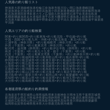
人気港の釣り船リスト
神湊港
大原港
鐘崎漁港
松輪江奈漁港
市堀川沿い
間口漁港
鹿嶋旧港
育波漁港
金沢漁港
加太港
姪浜漁港
小田原新港
鹿嶋新港
印南港
飯岡漁港
岐志漁港
酒田港
博多港カモメ広場前
久慈漁港
明石港
宇佐美港
佐島港
真鶴港
腰越漁港
走水港
福良港
手石港
大磯港
明石浦漁港
上総湊港
寺泊港
大洗港
大飯港
福浦港
境港中野港
金沢八景平潟
久美浜港
金田漁港
平塚新港
平潟港
人気エリアの釣り船検索
関東×釣り船
関西×釣り船
東海×釣り船
北陸・甲信越×釣り船
中国・四国×釣り船
九州・沖縄×釣り船
北海道・東北×釣り船
三浦半島（神奈川県）×釣り船
相模湾（神奈川県）×釣り船
外房（千葉県）×釣り船
東京湾（神奈川県）×釣り船
駿河湾・遠州灘（静岡県）×釣り船
伊豆半島（静岡県）×釣り船
南房（千葉県）×釣り船
九十九里・銚子（千葉県）×釣り船
内房（千葉県）×釣り船
東京湾奥（千葉県）×釣り船
神奈川県×釣り船
千葉県×釣り船
福岡県×釣り船
和歌山県×釣り船
兵庫県×釣り船
静岡県×釣り船
茨城県×釣り船
東京都×釣り船
福井県×釣り船
大阪府×釣り船
広島県×釣り船
愛知県×釣り船
新潟県×釣り船
山形県×釣り船
三重県×釣り船
長崎県×釣り船
宮城県×釣り船
京都府×釣り船
沖縄県×釣り船
鳥取県×釣り船
熊本県×釣り船
福島県×釣り船
山口県×釣り船
北海道 ×釣り船
岩手県×釣り船
鹿児島県×釣り船
香川県×釣り船
岡山県×釣り船
愛媛県×釣り船
高知県×釣り船
富山県×釣り船
佐賀県×釣り船
埼玉県×釣り船
大分県×釣り船
島根県×釣り船
徳島県×釣り船
石川県×釣り船
各都道府県の船釣り釣果情報
北海道
岩手県
宮城県
山形県
福島県
東京都
神奈川県
埼玉県
千葉県
茨城県
新潟県
富山県
石川県
福井県
愛知県
静岡県
三重県
大阪府
兵庫県
和歌山県
京都府
広島県
岡山県
山口県
鳥取県
島根県
高知県
香川県
徳島県
愛媛県
福岡県
佐賀県
長崎県
熊本県
大分県
鹿児島県
沖縄県