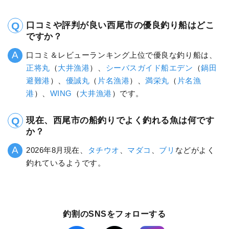
口コミや評判が良い西尾市の優良釣り船はどこ
ですか？
口コミ＆レビューランキング上位で優良な釣り船は、
正将丸
（
大井漁港
）、
シーバスガイド船エデン
（
鍋田
避難港
）、
優誠丸
（
片名漁港
）、
満栄丸
（
片名漁
港
）、
WING
（
大井漁港
）です。
現在、西尾市の船釣りでよく釣れる魚は何です
か？
2026年8月現在、
タチウオ
、
マダコ
、
ブリ
などがよく
釣れているようです。
釣割のSNSをフォローする