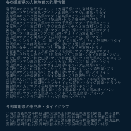
各都道府県の人気魚種の釣果情報
岩手県×マダラ
岩手県×スルメイカ
岩手県×ブリ
宮城県×ヒラメ
宮城県×マアジ
宮城県×アイナメ
山形県×マアジ
山形県×マダイ
山形県×キジハタ
福島県×マダイ
福島県×ヒラメ
福島県×チダイ
茨城県×マダイ
茨城県×ブリ
茨城県×ヒラメ
埼玉県×サワラ
埼玉県×タチウオ
埼玉県×ホウボウ
千葉県×マダイ
千葉県×ヒラメ
千葉県×イサキ
東京都×マアジ
東京都×タチウオ
東京都×シロギス
神奈川県×マアジ
神奈川県×マダイ
神奈川県×ブリ
新潟県×マダイ
新潟県×ブリ
新潟県×マアジ
富山県×アオリイカ
富山県×ブリ
富山県×マダイ
石川県×ブリ
石川県×キジハタ
石川県×マダイ
福井県×ケンサキイカ
福井県×マダイ
福井県×アオリイカ
静岡県×マダイ
静岡県×イサキ
静岡県×マアジ
愛知県×ブリ
愛知県×マダイ
愛知県×タチウオ
三重県×ブリ
三重県×マダイ
三重県×ヒラメ
京都府×ケンサキイカ
京都府×ブリ
京都府×マダイ
大阪府×マダイ
大阪府×サワラ
大阪府×ブリ
兵庫県×ブリ
兵庫県×マダイ
兵庫県×マダコ
和歌山県×マダイ
和歌山県×マアジ
和歌山県×ブリ
鳥取県×ケンサキイカ
鳥取県×マアジ
鳥取県×スルメイカ
岡山県×スズキ
岡山県×マダイ
岡山県×ヒラメ
広島県×マダイ
広島県×キジハタ
広島県×サワラ
山口県×マダイ
山口県×ケンサキイカ
山口県×キジハタ
徳島県×ブリ
徳島県×マアジ
徳島県×チダイ
香川県×マダイ
香川県×アオリイカ
香川県×マゴチ
愛媛県×マダイ
愛媛県×ブリ
愛媛県×キジハタ
高知県×カンパチ
高知県×アカアマダイ
高知県×イサキ
福岡県×マダイ
福岡県×ヤリイカ
福岡県×ケンサキイカ
佐賀県×マダイ
佐賀県×ヒラマサ
佐賀県×アカアマダイ
長崎県×マダイ
長崎県×キジハタ
長崎県×オオモンハタ
熊本県×マダイ
熊本県×ヒラメ
熊本県×メバル
鹿児島県×マダイ
鹿児島県×ケンサキイカ
鹿児島県×アオハタ
沖縄県×スジアラ
沖縄県×キハダ
沖縄県×バラハタ
各都道府県の潮見表
・タイドグラフ
北海道
青森県
岩手県
秋田県
宮城県
山形県
福島県
東京都
神奈川県
千葉県
茨城県
新潟県
富山県
石川県
福井県
愛知県
静岡県
三重県
大阪府
兵庫県
和歌山県
京都府
広島県
岡山県
山口県
鳥取県
島根県
高知県
香川県
徳島県
愛媛県
福岡県
佐賀県
長崎県
熊本県
大分県
宮崎県
鹿児島県
沖縄県