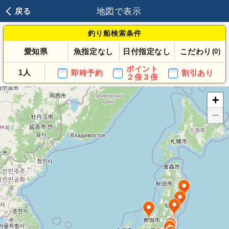
地図で表示
戻る
釣り船検索条件
愛知県
魚指定なし
日付指定なし
こだわり
(0)
ポイント
1人
即時予約
割引あり
２倍３倍
+
−