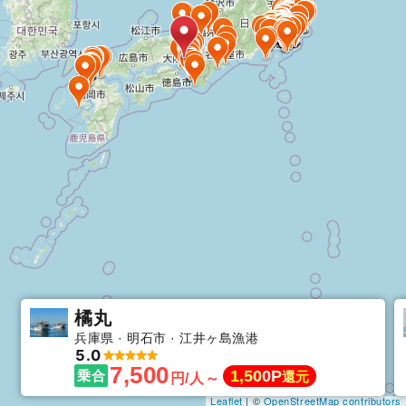
橘丸
兵庫県
明石市
江井ヶ島漁港
5.0
7,500
1,500P
乗合
還元
円/人～
Leaflet
| ©
OpenStreetMap contributors