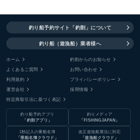
釣り船予約サイト「釣割」について
釣り船（遊漁船）業者様へ
ホーム
釣割からのお知らせ
よくあるご質問
お問い合わせ
利用規約
プライバシーポリシー
運営会社
採用情報
特定商取引法に基づく表記
釣り船予約アプリ
釣りメディア
「釣割アプリ」
「FISHINGJAPAN」
1秒記入の乗船名簿
改正遊漁船業法に対応
「乗船名簿クラウド」
「遊漁船クラウド」