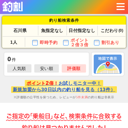
釣り船検索条件
石川県
魚指定なし
日付指定なし
こだわり
(0)
ポイント
1人
即時予約
割引あり
２倍３倍
0
件
人気順
安い順
評価順
2
ポイント
倍！
お試しモニター中！
30
13
新規加盟から
日以内の釣り船を見る（
件）
評価順の公平性を保つため、レビューが
5
件未満
の釣り船は非表示