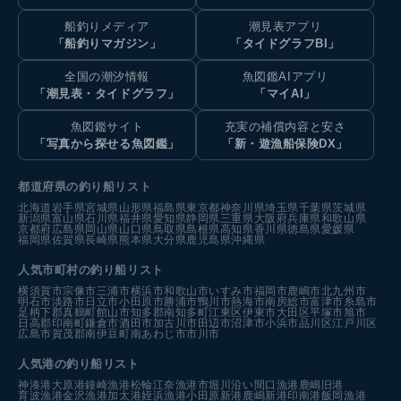
船釣りメディア
潮見表アプリ
「船釣りマガジン」
「タイドグラフBI」
全国の潮汐情報
魚図鑑AIアプリ
「潮見表・タイドグラフ」
「マイAI」
魚図鑑サイト
充実の補償内容と安さ
「写真から探せる魚図鑑」
「新・遊漁船保険DX」
都道府県の釣り船リスト
北海道
岩手県
宮城県
山形県
福島県
東京都
神奈川県
埼玉県
千葉県
茨城県
新潟県
富山県
石川県
福井県
愛知県
静岡県
三重県
大阪府
兵庫県
和歌山県
京都府
広島県
岡山県
山口県
鳥取県
島根県
高知県
香川県
徳島県
愛媛県
福岡県
佐賀県
長崎県
熊本県
大分県
鹿児島県
沖縄県
人気市町村の釣り船リスト
横須賀市
宗像市
三浦市
横浜市
和歌山市
いすみ市
福岡市
鹿嶋市
北九州市
明石市
淡路市
日立市
小田原市
勝浦市
鴨川市
熱海市
南房総市
富津市
糸島市
足柄下郡真鶴町
館山市
知多郡南知多町
江東区
伊東市
大田区
平塚市
旭市
日高郡印南町
鎌倉市
酒田市
加古川市
田辺市
沼津市
小浜市
品川区
江戸川区
広島市
賀茂郡南伊豆町
南あわじ市
市川市
人気港の釣り船リスト
神湊港
大原港
鐘崎漁港
松輪江奈漁港
市堀川沿い
間口漁港
鹿嶋旧港
育波漁港
金沢漁港
加太港
姪浜漁港
小田原新港
鹿嶋新港
印南港
飯岡漁港