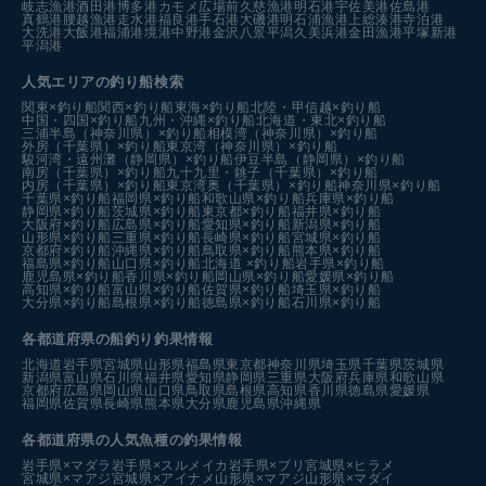
岐志漁港
酒田港
博多港カモメ広場前
久慈漁港
明石港
宇佐美港
佐島港
真鶴港
腰越漁港
走水港
福良港
手石港
大磯港
明石浦漁港
上総湊港
寺泊港
大洗港
大飯港
福浦港
境港中野港
金沢八景平潟
久美浜港
金田漁港
平塚新港
平潟港
人気エリアの釣り船検索
関東×釣り船
関西×釣り船
東海×釣り船
北陸・甲信越×釣り船
中国・四国×釣り船
九州・沖縄×釣り船
北海道・東北×釣り船
三浦半島（神奈川県）×釣り船
相模湾（神奈川県）×釣り船
外房（千葉県）×釣り船
東京湾（神奈川県）×釣り船
駿河湾・遠州灘（静岡県）×釣り船
伊豆半島（静岡県）×釣り船
南房（千葉県）×釣り船
九十九里・銚子（千葉県）×釣り船
内房（千葉県）×釣り船
東京湾奥（千葉県）×釣り船
神奈川県×釣り船
千葉県×釣り船
福岡県×釣り船
和歌山県×釣り船
兵庫県×釣り船
静岡県×釣り船
茨城県×釣り船
東京都×釣り船
福井県×釣り船
大阪府×釣り船
広島県×釣り船
愛知県×釣り船
新潟県×釣り船
山形県×釣り船
三重県×釣り船
長崎県×釣り船
宮城県×釣り船
京都府×釣り船
沖縄県×釣り船
鳥取県×釣り船
熊本県×釣り船
福島県×釣り船
山口県×釣り船
北海道 ×釣り船
岩手県×釣り船
鹿児島県×釣り船
香川県×釣り船
岡山県×釣り船
愛媛県×釣り船
高知県×釣り船
富山県×釣り船
佐賀県×釣り船
埼玉県×釣り船
大分県×釣り船
島根県×釣り船
徳島県×釣り船
石川県×釣り船
各都道府県の船釣り釣果情報
北海道
岩手県
宮城県
山形県
福島県
東京都
神奈川県
埼玉県
千葉県
茨城県
新潟県
富山県
石川県
福井県
愛知県
静岡県
三重県
大阪府
兵庫県
和歌山県
京都府
広島県
岡山県
山口県
鳥取県
島根県
高知県
香川県
徳島県
愛媛県
福岡県
佐賀県
長崎県
熊本県
大分県
鹿児島県
沖縄県
各都道府県の人気魚種の釣果情報
岩手県×マダラ
岩手県×スルメイカ
岩手県×ブリ
宮城県×ヒラメ
宮城県×マアジ
宮城県×アイナメ
山形県×マアジ
山形県×マダイ