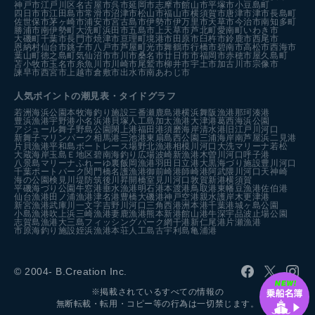
神戸市
江戸川区
名古屋市
呉市
延岡市
志摩市
館山市
平塚市
小豆島町
四日市市
江田島市
常滑市
沼津市
松山市
福山市
横須賀市
唐津市
津市
長島町
佐世保市
茅ヶ崎市
浦安市
宮古島市
伊勢市
伊万里市
天草市
今治市
南知多町
勝浦市
南伊勢町
大洗町
浜田市
五島市
上天草市
芦北町
愛南町
いわき市
大磯町
千葉市
長門市
焼津市
亘理町
境港市
田原市
臼杵市
鈴鹿市
西尾市
恩納村
仙台市
銚子市
八戸市
芦屋町
光市
舞鶴市
行橋市
碧南市
高松市
西海市
葉山町
徳之島町
気仙沼市
市川市
桑名市
廿日市市
福岡市
赤穂市
屋久島町
苫小牧市
玉名市
糸魚川市
川崎市
尾鷲市
柳井市
宇土市
加古川市
宗像市
諫早市
西宮市
上越市
倉敷市
出水市
南あわじ市
人気ポイントの潮見表・タイドグラフ
若洲海浜公園
本牧海釣り施設
三番瀬
鹿島港
横浜
舞阪漁港
那珂湊港
豊浜漁港
宇野港
小名浜港
貝塚人工島
加太漁港
大津港
葛西海浜公園
アジュール舞子
野島公園
閖上港
福田港
須磨海岸
清水港
旧江戸川河口
新舞子マリンパーク
相馬港
三池港
東扇島西公園
三浦海岸
南芦屋浜
二見港
片貝漁港
平和島ボートレース場
野北漁港
相模川河口
大洗マリーナ
若松
大蔵海岸
玉島Ｅ地区
碧南海釣り広場
波崎新漁港
木曽川河口
呼子港
八景島マリーナ
ふれーゆ裏
飯岡漁港
羽田
日立港
大黒海づり施設
豊川河口
千葉ポートパーク
関門橋
名護漁港
御前崎港
師崎港
阿武隈川河口
天神崎
海の公園
検見川堤防
筑後川昇開橋
室見川河口
敦賀新港
横須賀
平磯海づり公園
牛窓港
垂水漁港
明石港
本渡港
鳥取港
東幡豆漁港
佐伯港
仙台漁港
田ノ浦漁港
津名港
豊橋
大磯港
神戸空港親水護岸
木更津港
新宮漁港
武庫川一文字
吉野川河口
三角西港
洲本港
千葉港
城ヶ島公園
小島漁港
吹上浜
三崎漁港
妻鹿漁港
熊本新港
館山港
牛深
宇品波止場公園
志賀島漁港
大三島フィッシングパーク
網干港
新仁尾港
片瀬漁港
市原海釣り施設
姪浜漁港
本荘人工島
古宇利島
亀浦港
© 2004- B.Creation Inc.
※掲載されているすべての情報の
無断転載・転用・コピー等の行為は一切禁じます。