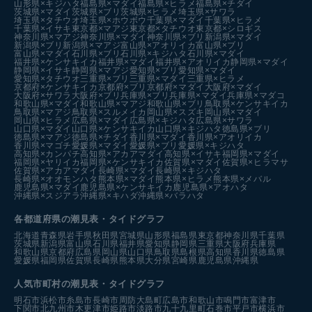
山形県×キジハタ
福島県×マダイ
福島県×ヒラメ
福島県×チダイ
茨城県×マダイ
茨城県×ブリ
茨城県×ヒラメ
埼玉県×サワラ
埼玉県×タチウオ
埼玉県×ホウボウ
千葉県×マダイ
千葉県×ヒラメ
千葉県×イサキ
東京都×マアジ
東京都×タチウオ
東京都×シロギス
神奈川県×マアジ
神奈川県×マダイ
神奈川県×ブリ
新潟県×マダイ
新潟県×ブリ
新潟県×マアジ
富山県×アオリイカ
富山県×ブリ
富山県×マダイ
石川県×ブリ
石川県×キジハタ
石川県×マダイ
福井県×ケンサキイカ
福井県×マダイ
福井県×アオリイカ
静岡県×マダイ
静岡県×イサキ
静岡県×マアジ
愛知県×ブリ
愛知県×マダイ
愛知県×タチウオ
三重県×ブリ
三重県×マダイ
三重県×ヒラメ
京都府×ケンサキイカ
京都府×ブリ
京都府×マダイ
大阪府×マダイ
大阪府×サワラ
大阪府×ブリ
兵庫県×ブリ
兵庫県×マダイ
兵庫県×マダコ
和歌山県×マダイ
和歌山県×マアジ
和歌山県×ブリ
鳥取県×ケンサキイカ
鳥取県×マアジ
鳥取県×スルメイカ
岡山県×スズキ
岡山県×マダイ
岡山県×ヒラメ
広島県×マダイ
広島県×キジハタ
広島県×サワラ
山口県×マダイ
山口県×ケンサキイカ
山口県×キジハタ
徳島県×ブリ
徳島県×マアジ
徳島県×チダイ
香川県×マダイ
香川県×アオリイカ
香川県×マゴチ
愛媛県×マダイ
愛媛県×ブリ
愛媛県×キジハタ
高知県×カンパチ
高知県×アカアマダイ
高知県×イサキ
福岡県×マダイ
福岡県×ヤリイカ
福岡県×ケンサキイカ
佐賀県×マダイ
佐賀県×ヒラマサ
佐賀県×アカアマダイ
長崎県×マダイ
長崎県×キジハタ
長崎県×オオモンハタ
熊本県×マダイ
熊本県×ヒラメ
熊本県×メバル
鹿児島県×マダイ
鹿児島県×ケンサキイカ
鹿児島県×アオハタ
沖縄県×スジアラ
沖縄県×キハダ
沖縄県×バラハタ
各都道府県の潮見表
・タイドグラフ
北海道
青森県
岩手県
秋田県
宮城県
山形県
福島県
東京都
神奈川県
千葉県
茨城県
新潟県
富山県
石川県
福井県
愛知県
静岡県
三重県
大阪府
兵庫県
和歌山県
京都府
広島県
岡山県
山口県
鳥取県
島根県
高知県
香川県
徳島県
愛媛県
福岡県
佐賀県
長崎県
熊本県
大分県
宮崎県
鹿児島県
沖縄県
人気市町村の潮見表・タイドグラフ
明石市
浜松市
糸島市
長崎市
周防大島町
広島市
和歌山市
鳴門市
富津市
下関市
北九州市
木更津市
姫路市
淡路市
九十九里町
石巻市
平戸市
横浜市