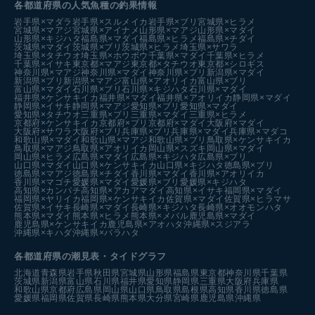
各都道府県の人気魚種の釣果情報
岩手県×マダラ
岩手県×スルメイカ
岩手県×ブリ
宮城県×ヒラメ
宮城県×マアジ
宮城県×アイナメ
山形県×マアジ
山形県×マダイ
山形県×キジハタ
福島県×マダイ
福島県×ヒラメ
福島県×チダイ
茨城県×マダイ
茨城県×ブリ
茨城県×ヒラメ
埼玉県×サワラ
埼玉県×タチウオ
埼玉県×ホウボウ
千葉県×マダイ
千葉県×ヒラメ
千葉県×イサキ
東京都×マアジ
東京都×タチウオ
東京都×シロギス
神奈川県×マアジ
神奈川県×マダイ
神奈川県×ブリ
新潟県×マダイ
新潟県×ブリ
新潟県×マアジ
富山県×アオリイカ
富山県×ブリ
富山県×マダイ
石川県×ブリ
石川県×キジハタ
石川県×マダイ
福井県×ケンサキイカ
福井県×マダイ
福井県×アオリイカ
静岡県×マダイ
静岡県×イサキ
静岡県×マアジ
愛知県×ブリ
愛知県×マダイ
愛知県×タチウオ
三重県×ブリ
三重県×マダイ
三重県×ヒラメ
京都府×ケンサキイカ
京都府×ブリ
京都府×マダイ
大阪府×マダイ
大阪府×サワラ
大阪府×ブリ
兵庫県×ブリ
兵庫県×マダイ
兵庫県×マダコ
和歌山県×マダイ
和歌山県×マアジ
和歌山県×ブリ
鳥取県×ケンサキイカ
鳥取県×マアジ
鳥取県×アオリイカ
岡山県×スズキ
岡山県×マダイ
岡山県×ヒラメ
広島県×マダイ
広島県×キジハタ
広島県×ブリ
山口県×マダイ
山口県×ケンサキイカ
山口県×キジハタ
徳島県×ブリ
徳島県×マアジ
徳島県×チダイ
香川県×マダイ
香川県×アオリイカ
香川県×マゴチ
愛媛県×マダイ
愛媛県×ブリ
愛媛県×キジハタ
高知県×カンパチ
高知県×アカアマダイ
高知県×イサキ
福岡県×マダイ
福岡県×ヤリイカ
福岡県×ケンサキイカ
佐賀県×マダイ
佐賀県×ヒラマサ
佐賀県×イサキ
長崎県×マダイ
長崎県×キジハタ
長崎県×オオモンハタ
熊本県×マダイ
熊本県×ヒラメ
熊本県×メバル
鹿児島県×マダイ
鹿児島県×ケンサキイカ
鹿児島県×アオハタ
沖縄県×スジアラ
沖縄県×キハダ
沖縄県×バラハタ
各都道府県の潮見表
・タイドグラフ
北海道
青森県
岩手県
秋田県
宮城県
山形県
福島県
東京都
神奈川県
千葉県
茨城県
新潟県
富山県
石川県
福井県
愛知県
静岡県
三重県
大阪府
兵庫県
和歌山県
京都府
広島県
岡山県
山口県
鳥取県
島根県
高知県
香川県
徳島県
愛媛県
福岡県
佐賀県
長崎県
熊本県
大分県
宮崎県
鹿児島県
沖縄県