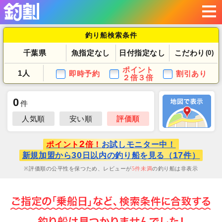
釣り船検索条件
千葉県
魚指定なし
日付指定なし
こだわり
(0)
ポイント
1人
即時予約
割引あり
２倍３倍
0
件
人気順
安い順
評価順
2
ポイント
倍！
お試しモニター中！
30
17
新規加盟から
日以内の釣り船を見る（
件）
評価順の公平性を保つため、レビューが
5
件未満
の釣り船は非表示