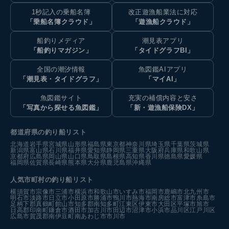
1秒記入の乗船名簿
改正遊漁船業法に対応
「乗船名簿クラウド」
「遊漁船クラウド」
船釣りメディア
潮見表アプリ
「船釣りマガジン」
「タイドグラフBI」
全国の潮汐情報
魚図鑑AIアプリ
「潮見表・タイドグラフ」
「マイAI」
魚図鑑サイト
充実の補償内容と安さ
「写真から探せる魚図鑑」
「新・遊漁船保険DX」
都道府県の釣り船リスト
北海道
岩手県
宮城県
山形県
福島県
東京都
神奈川県
埼玉県
千葉県
茨城県
新潟県
富山県
石川県
福井県
愛知県
静岡県
三重県
大阪府
兵庫県
和歌山県
京都府
広島県
岡山県
山口県
鳥取県
島根県
高知県
香川県
徳島県
愛媛県
福岡県
佐賀県
長崎県
熊本県
大分県
鹿児島県
沖縄県
人気市町村の釣り船リスト
横須賀市
宗像市
三浦市
横浜市
和歌山市
いすみ市
福岡市
鹿嶋市
北九州市
明石市
淡路市
日立市
小田原市
勝浦市
鴨川市
熱海市
南房総市
富津市
糸島市
足柄下郡真鶴町
館山市
知多郡南知多町
江東区
伊東市
大田区
平塚市
旭市
日高郡印南町
鎌倉市
酒田市
加古川市
田辺市
沼津市
小浜市
品川区
江戸川区
広島市
賀茂郡南伊豆町
南あわじ市
市川市