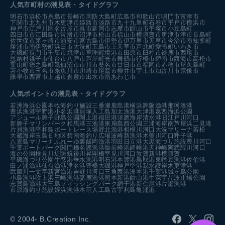
人気市町村の潮見表・タイドグラフ
明石市
浜松市
糸島市
長崎市
周防大島町
広島市
和歌山市
鳴門市
富津市
下関市
北九州市
木更津市
姫路市
淡路市
九十九里町
石巻市
平戸市
横浜市
神戸市
江戸川区
名古屋市
呉市
延岡市
志摩市
館山市
平塚市
小豆島町
四日市市
江田島市
常滑市
沼津市
松山市
福山市
横須賀市
唐津市
津市
長島町
佐世保市
茅ヶ崎市
浦安市
宮古島市
伊勢市
伊万里市
天草市
今治市
南知多町
勝浦市
南伊勢町
浜田市
大洗町
五島市
上天草市
芦北町
愛南町
いわき市
大磯町
長門市
千葉市
焼津市
亘理町
境港市
田原市
臼杵市
鈴鹿市
西尾市
恩納村
銚子市
仙台市
八戸市
芦屋町
光市
舞鶴市
行橋市
碧南市
西海市
高松市
葉山町
徳之島町
気仙沼市
市川市
桑名市
廿日市市
福岡市
赤穂市
屋久島町
苫小牧市
玉名市
糸魚川市
川崎市
尾鷲市
柳井市
宇土市
加古川市
宗像市
諫早市
西宮市
上越市
倉敷市
出水市
南あわじ市
人気ポイントの潮見表・タイドグラフ
若洲海浜公園
本牧海釣り施設
三番瀬
鹿島港
横浜
舞阪漁港
那珂湊港
豊浜漁港
宇野港
小名浜港
貝塚人工島
加太漁港
大津港
葛西海浜公園
アジュール舞子
野島公園
閖上港
福田港
須磨海岸
清水港
旧江戸川河口
新舞子マリンパーク
相馬港
三池港
東扇島西公園
三浦海岸
南芦屋浜
二見港
片貝漁港
平和島ボートレース場
野北漁港
相模川河口
大洗マリーナ
若松
大蔵海岸
玉島Ｅ地区
碧南海釣り広場
波崎新漁港
木曽川河口
呼子港
八景島マリーナ
ふれーゆ裏
飯岡漁港
羽田
日立港
大黒海づり施設
豊川河口
千葉ポートパーク
関門橋
名護漁港
御前崎港
師崎港
天神崎
阿武隈川河口
海の公園
検見川堤防
筑後川昇開橋
室見川河口
敦賀新港
横須賀
平磯海づり公園
牛窓港
垂水漁港
明石港
本渡港
鳥取港
東幡豆漁港
佐伯港
田ノ浦漁港
仙台漁港
津名港
豊橋
大磯港
神戸空港親水護岸
木更津港
武庫川一文字
新宮漁港
吉野川河口
三角西港
洲本港
千葉港
城ヶ島公園
小島漁港
吹上浜
三崎漁港
妻鹿漁港
熊本新港
館山港
牛深
宇品波止場公園
志賀島漁港
大三島フィッシングパーク
網干港
新仁尾港
片瀬漁港
市原海釣り施設
姪浜漁港
本荘人工島
古宇利島
亀浦港
© 2004- B.Creation Inc.