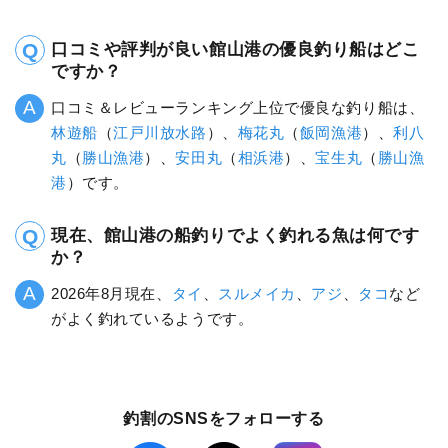
口コミや評判が良い館山港の優良釣り船はどこ
ですか？
口コミ＆レビューランキング上位で優良な釣り船は、
林遊船
（
江戸川放水路
）、
梅花丸
（
飯岡漁港
）、
利八
丸
（
勝山漁港
）、
安田丸
（
相浜港
）、
宝生丸
（
勝山漁
港
）です。
現在、館山港の船釣りでよく釣れる魚は何です
か？
2026年8月現在、
タイ
、
スルメイカ
、
アジ
、
タコ
など
がよく釣れているようです。
釣割のSNSをフォローする