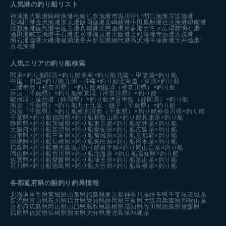
人気港の釣り船リスト
神湊港
大原港
鐘崎漁港
松輪江奈漁港
市堀川沿い
間口漁港
育波漁港
鹿嶋旧港
金沢漁港
加太港
飯岡漁港
鹿嶋新港
小田原新港
姪浜漁港
印南港
腰越漁港
佐島港
宇佐美港
真鶴港
久慈漁港
博多港カモメ広場前
明石港
酒田港
岐志漁港
手石港
走水港
福良港
大飯港
上総湊港
寺泊港
大洗港
明石浦漁港
大磯港
福浦港
長井新宿港
網代港
高浜港
平塚新港
大井漁港
片名漁港
人気エリアの釣り船検索
関東×釣り船
関西×釣り船
東海×釣り船
北陸・甲信越×釣り船
中国・四国×釣り船
九州・沖縄×釣り船
北海道・東北×釣り船
三浦半島（神奈川県）×釣り船
相模湾（神奈川県）×釣り船
外房（千葉県）×釣り船
東京湾（神奈川県）×釣り船
駿河湾・遠州灘（静岡県）×釣り船
伊豆半島（静岡県）×釣り船
南房（千葉県）×釣り船
九十九里・銚子（千葉県）×釣り船
内房（千葉県）×釣り船
東京湾奥（千葉県）×釣り船
神奈川県×釣り船
千葉県×釣り船
福岡県×釣り船
和歌山県×釣り船
兵庫県×釣り船
静岡県×釣り船
茨城県×釣り船
東京都×釣り船
福井県×釣り船
大阪府×釣り船
新潟県×釣り船
愛知県×釣り船
広島県×釣り船
山形県×釣り船
三重県×釣り船
宮城県×釣り船
京都府×釣り船
沖縄県×釣り船
長崎県×釣り船
鳥取県×釣り船
熊本県×釣り船
福島県×釣り船
鹿児島県×釣り船
岩手県×釣り船
山口県×釣り船
岡山県×釣り船
香川県×釣り船
北海道 ×釣り船
高知県×釣り船
佐賀県×釣り船
愛媛県×釣り船
埼玉県×釣り船
富山県×釣り船
石川県×釣り船
徳島県×釣り船
大分県×釣り船
島根県×釣り船
各都道府県の船釣り釣果情報
北海道
岩手県
宮城県
山形県
福島県
東京都
神奈川県
埼玉県
千葉県
茨城県
新潟県
富山県
石川県
福井県
愛知県
静岡県
三重県
大阪府
兵庫県
和歌山県
京都府
広島県
岡山県
山口県
鳥取県
島根県
高知県
香川県
徳島県
愛媛県
福岡県
佐賀県
長崎県
熊本県
大分県
鹿児島県
沖縄県