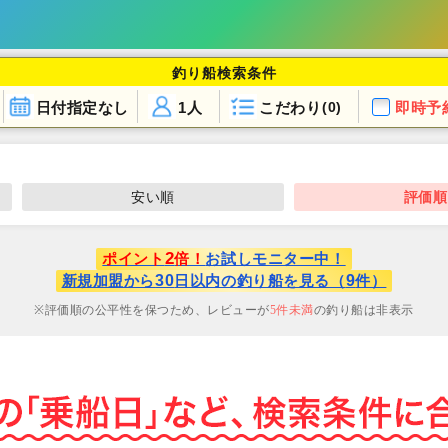
釣り船検索条件
日付指定なし
1人
こだわり
即時予
(0)
安い順
評価順
2
ポイント
倍！
お試しモニター中！
30
9
新規加盟から
日以内の釣り船を見る（
件）
評価順の公平性を保つため、レビューが
5
件未満
の釣り船は非表示