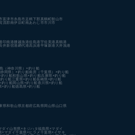
市
富津市
糸島市
足柄下郡真鶴町
館山市
賀茂郡南伊豆町
南あわじ市
市川市
港
印南港
腰越漁港
佐島港
宇佐美港
真鶴港
長井新宿港
網代港
高浜港
平塚新港
大井漁港
島（神奈川県）×釣り船
静岡県）×釣り船
南房（千葉県）×釣り船
×釣り船
和歌山県×釣り船
兵庫県×釣り船
×釣り船
三重県×釣り船
長崎県×釣り船
×釣り船
岡山県×釣り船
香川県×釣り船
県×釣り船
徳島県×釣り船
庫県
和歌山県
京都府
広島県
岡山県
山口県
マダイ
山形県×キジハタ
福島県×マダイ
県×マダイ
千葉県×ヒラメ
千葉県×イサキ