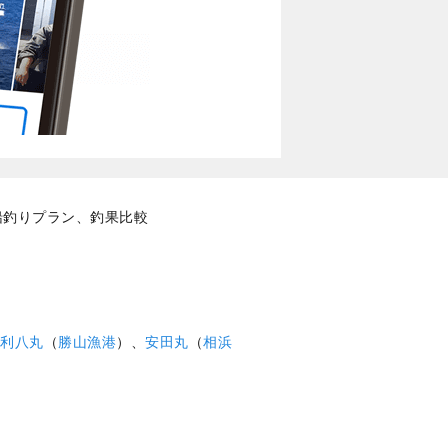
船釣りプラン、釣果比較
利八丸
（
勝山漁港
）、
安田丸
（
相浜