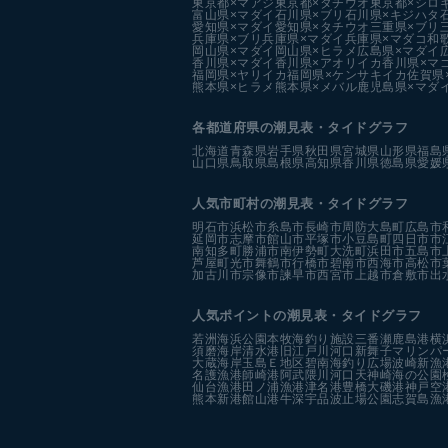
東京都×マアジ
東京都×タチウオ
東京都×シロ
富山県×マダイ
石川県×ブリ
石川県×キジハタ
愛知県×マダイ
愛知県×タチウオ
三重県×ブリ
兵庫県×ブリ
兵庫県×マダイ
兵庫県×マダコ
和
岡山県×マダイ
岡山県×ヒラメ
広島県×マダイ
香川県×マダイ
香川県×アオリイカ
香川県×マ
福岡県×ヤリイカ
福岡県×ケンサキイカ
佐賀県
熊本県×ヒラメ
熊本県×メバル
鹿児島県×マダ
各都道府県の潮見表
・タイドグラフ
北海道
青森県
岩手県
秋田県
宮城県
山形県
福島
山口県
鳥取県
島根県
高知県
香川県
徳島県
愛媛
人気市町村の潮見表・タイドグラフ
明石市
浜松市
糸島市
長崎市
周防大島町
広島市
延岡市
志摩市
館山市
平塚市
小豆島町
四日市市
南知多町
勝浦市
南伊勢町
大洗町
浜田市
五島市
芦屋町
光市
舞鶴市
行橋市
碧南市
西海市
高松市
加古川市
宗像市
諫早市
西宮市
上越市
倉敷市
出
人気ポイントの潮見表・タイドグラフ
若洲海浜公園
本牧海釣り施設
三番瀬
鹿島港
横
須磨海岸
清水港
旧江戸川河口
新舞子マリンパ
大蔵海岸
玉島Ｅ地区
碧南海釣り広場
波崎新漁
名護漁港
師崎港
阿武隈川河口
天神崎
海の公園
仙台漁港
田ノ浦漁港
津名港
豊橋
大磯港
神戸空
熊本新港
館山港
牛深
宇品波止場公園
志賀島漁