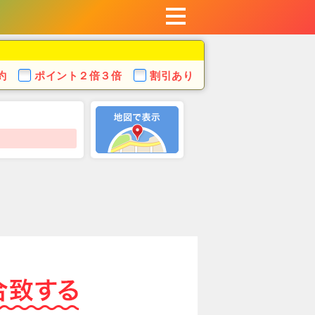
約
ポイント
２倍３倍
割引あり