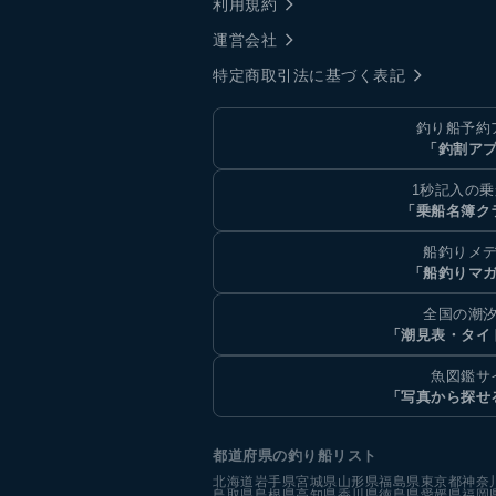
利用規約
運営会社
特定商取引法に基づく表記
釣り船予約
「釣割ア
1秒記入の
「乗船名簿ク
船釣りメ
「船釣りマ
全国の潮
「潮見表・タイ
魚図鑑サ
「写真から探せ
都道府県の釣り船リスト
北海道
岩手県
宮城県
山形県
福島県
東京都
神奈
鳥取県
島根県
高知県
香川県
徳島県
愛媛県
福岡