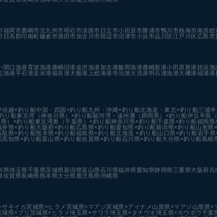
市
福岡市
鹿嶋市
北九州市
明石市
淡路市
日立市
小田原市
勝浦市
鴨川市
熱海市
南房総
市
日高郡印南町
鎌倉市
酒田市
加古川市
田辺市
沼津市
小浜市
品川区
江戸川区
広島市
い
間口漁港
育波漁港
鹿嶋旧港
金沢漁港
加太港
飯岡漁港
鹿嶋新港
小田原新港
姪浜漁
志漁港
手石港
走水港
福良港
大飯港
上総湊港
寺泊港
大洗港
明石浦漁港
大磯港
福浦港
甲信越×釣り船
中国・四国×釣り船
九州・沖縄×釣り船
北海道・東北×釣り船
三浦半
釣り船
東京湾（神奈川県）×釣り船
駿河湾・遠州灘（静岡県）×釣り船
伊豆半島（
県）×釣り船
東京湾奥（千葉県）×釣り船
神奈川県×釣り船
千葉県×釣り船
福岡県
福井県×釣り船
大阪府×釣り船
広島県×釣り船
愛知県×釣り船
新潟県×釣り船
山形県
鳥取県×釣り船
熊本県×釣り船
福島県×釣り船
北海道 ×釣り船
山口県×釣り船
岩手県
船
高知県×釣り船
富山県×釣り船
佐賀県×釣り船
石川県×釣り船
大分県×釣り船
島根
川県
埼玉県
千葉県
茨城県
新潟県
富山県
石川県
福井県
愛知県
静岡県
三重県
大阪府
兵
県
佐賀県
長崎県
熊本県
大分県
鹿児島県
沖縄県
ンサキイカ
宮城県×ヒラメ
宮城県×マアジ
宮城県×アイナメ
山形県×マアジ
山形県×
茨城県×ブリ
茨城県×ヒラメ
埼玉県×サワラ
埼玉県×タチウオ
埼玉県×ホウボウ
千葉