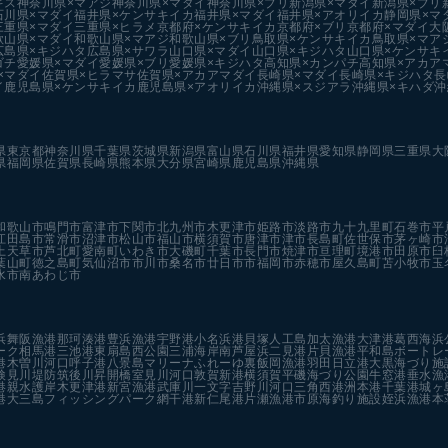
ギス
神奈川県×マアジ
神奈川県×マダイ
神奈川県×ブリ
新潟県×マダイ
新潟県×ブリ
石川県×マダイ
福井県×ケンサキイカ
福井県×マダイ
福井県×アオリイカ
静岡県×マ
三重県×マダイ
三重県×ヒラメ
京都府×ケンサキイカ
京都府×ブリ
京都府×マダイ
大
歌山県×マダイ
和歌山県×マアジ
和歌山県×ブリ
鳥取県×ケンサキイカ
鳥取県×マア
広島県×キジハタ
広島県×サワラ
山口県×マダイ
山口県×キジハタ
山口県×ケンサキ
ゴチ
愛媛県×マダイ
愛媛県×ブリ
愛媛県×キジハタ
高知県×カンパチ
高知県×アカア
×マダイ
佐賀県×ヒラマサ
佐賀県×アカアマダイ
長崎県×マダイ
長崎県×キジハタ
長
イ
鹿児島県×ケンサキイカ
鹿児島県×アオリイカ
沖縄県×スジアラ
沖縄県×キハダ
沖
県
東京都
神奈川県
千葉県
茨城県
新潟県
富山県
石川県
福井県
愛知県
静岡県
三重県
大
県
福岡県
佐賀県
長崎県
熊本県
大分県
宮崎県
鹿児島県
沖縄県
和歌山市
鳴門市
富津市
下関市
北九州市
木更津市
姫路市
淡路市
九十九里町
石巻市
平
江田島市
常滑市
沼津市
松山市
福山市
横須賀市
唐津市
津市
長島町
佐世保市
茅ヶ崎市
上天草市
芦北町
愛南町
いわき市
大磯町
千葉市
長門市
焼津市
亘理町
境港市
田原市
臼
葉山町
徳之島町
気仙沼市
市川市
桑名市
廿日市市
福岡市
赤穂市
屋久島町
苫小牧市
玉
水市
南あわじ市
浜
舞阪漁港
那珂湊港
豊浜漁港
宇野港
小名浜港
貝塚人工島
加太漁港
大津港
葛西海浜
ーク
相馬港
三池港
東扇島西公園
三浦海岸
南芦屋浜
二見港
片貝漁港
平和島ボートレ
港
木曽川河口
呼子港
八景島マリーナ
ふれーゆ裏
飯岡漁港
羽田
日立港
大黒海づり施
検見川堤防
筑後川昇開橋
室見川河口
敦賀新港
横須賀
平磯海づり公園
牛窓港
垂水漁
港親水護岸
木更津港
新宮漁港
武庫川一文字
吉野川河口
三角西港
洲本港
千葉港
城ヶ
港
大三島フィッシングパーク
網干港
新仁尾港
片瀬漁港
市原海釣り施設
姪浜漁港
本