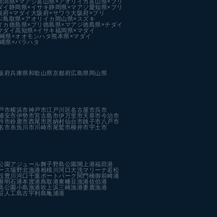
新潟県×マアジ
富山県×アオリイカ
富山県×ブリ
ダイ
静岡県×イサキ
静岡県×マアジ
愛知県×ブリ
阪府×マダイ
大阪府×サワラ
大阪府×ブリ
ジ
鳥取県×アオリイカ
岡山県×スズキ
イカ
徳島県×ブリ
徳島県×マアジ
徳島県×チダイ
マダイ
高知県×イサキ
福岡県×マダイ
崎県×オオモンハタ
熊本県×マダイ
縄県×バラハタ
阪府
兵庫県
和歌山県
京都府
広島県
岡山県
戸市
横浜市
神戸市
江戸川区
名古屋市
呉市
浦安市
伊勢市
宮古島市
伊万里市
天草市
今治市
杵市
鈴鹿市
西尾市
恩納村
仙台市
銚子市
八戸市
名市
糸魚川市
川崎市
尾鷲市
柳井市
宇土市
公園
アジュール舞子
野島公園
閖上港
福田港
ース場
野北漁港
相模川河口
大洗マリーナ
若松
設
豊川河口
千葉ポートパーク
関門橋
御前崎港
港
明石港
本渡港
鳥取港
東幡豆漁港
佐伯港
島公園
小島漁港
吹上浜
三崎漁港
妻鹿漁港
荘人工島
古宇利島
亀浦港