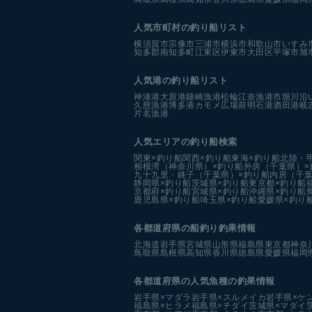
人気市町村の釣り船リスト
横須賀市
宗像市
三浦市
横浜市
和歌山市
いすみ
知多郡南知多町
江東区
伊東市
大田区
平塚市
旭
人気港の釣り船リスト
神湊港
大原港
鐘崎漁港
松輪江奈漁港
市堀川沿
久慈漁港
博多港カモメ広場前
明石港
酒田港
岐
片名漁港
人気エリアの釣り船検索
関東×釣り船
関西×釣り船
東海×釣り船
北陸・
相模湾（神奈川県）×釣り船
外房（千葉県）×
九十九里・銚子（千葉県）×釣り船
内房（千葉
静岡県×釣り船
茨城県×釣り船
東京都×釣り船
京都府×釣り船
宮城県×釣り船
沖縄県×釣り船
鹿児島県×釣り船
埼玉県×釣り船
愛媛県×釣り
各都道府県の船釣り釣果情報
北海道
岩手県
宮城県
山形県
福島県
東京都
神奈
鳥取県
島根県
高知県
香川県
徳島県
愛媛県
福岡
各都道府県の人気魚種の釣果情報
岩手県×マダラ
岩手県×スルメイカ
岩手県×ケ
福島県×ヒラメ
福島県×チダイ
茨城県×マダイ