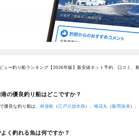
ビュー釣り船ランキング【2026年版】最安値ネット予約、口コミ、
湊港の優良釣り船はどこですか？
で優良な釣り船は、
林遊船
（
江戸川放水路
）、
梅花丸
（
飯岡漁港
）、
でよく釣れる魚は何ですか？