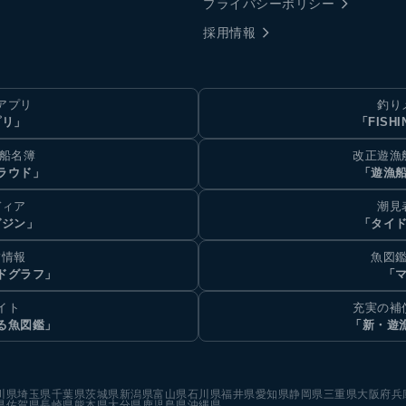
プライバシーポリシー
採用情報
アプリ
釣り
プリ」
「FISHI
乗船名簿
改正遊漁
ラウド」
「遊漁
ディア
潮見
ガジン」
「タイド
汐情報
魚図鑑
ドグラフ」
「マ
イト
充実の補
る魚図鑑」
「新・遊
川県
埼玉県
千葉県
茨城県
新潟県
富山県
石川県
福井県
愛知県
静岡県
三重県
大阪府
兵
県
佐賀県
長崎県
熊本県
大分県
鹿児島県
沖縄県