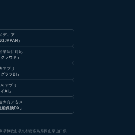
メディア
NGJAPAN」
船業法に対応
船クラウド」
表アプリ
グラフBI」
AIアプリ
イAI」
償内容と安さ
漁船保険DX」
庫県
和歌山県
京都府
広島県
岡山県
山口県