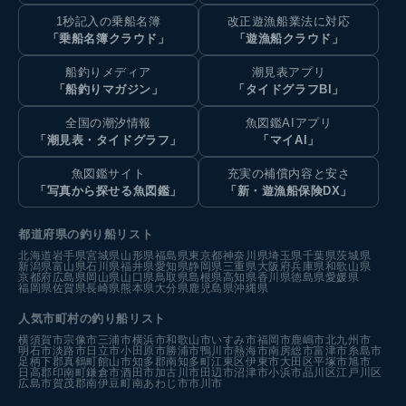
1秒記入の乗船名簿
改正遊漁船業法に対応
「乗船名簿クラウド」
「遊漁船クラウド」
船釣りメディア
潮見表アプリ
「船釣りマガジン」
「タイドグラフBI」
全国の潮汐情報
魚図鑑AIアプリ
「潮見表・タイドグラフ」
「マイAI」
魚図鑑サイト
充実の補償内容と安さ
「写真から探せる魚図鑑」
「新・遊漁船保険DX」
都道府県の釣り船リスト
北海道
岩手県
宮城県
山形県
福島県
東京都
神奈川県
埼玉県
千葉県
茨城県
新潟県
富山県
石川県
福井県
愛知県
静岡県
三重県
大阪府
兵庫県
和歌山県
京都府
広島県
岡山県
山口県
鳥取県
島根県
高知県
香川県
徳島県
愛媛県
福岡県
佐賀県
長崎県
熊本県
大分県
鹿児島県
沖縄県
人気市町村の釣り船リスト
横須賀市
宗像市
三浦市
横浜市
和歌山市
いすみ市
福岡市
鹿嶋市
北九州市
明石市
淡路市
日立市
小田原市
勝浦市
鴨川市
熱海市
南房総市
富津市
糸島市
足柄下郡真鶴町
館山市
知多郡南知多町
江東区
伊東市
大田区
平塚市
旭市
日高郡印南町
鎌倉市
酒田市
加古川市
田辺市
沼津市
小浜市
品川区
江戸川区
広島市
賀茂郡南伊豆町
南あわじ市
市川市