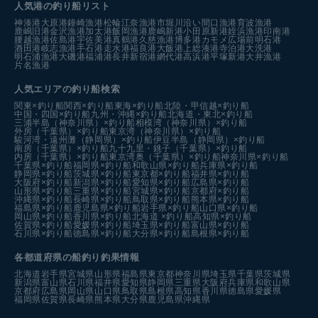
人気港の釣り船リスト
神湊港
大原港
鐘崎漁港
松輪江奈漁港
市堀川沿い
間口漁港
育波漁港
鹿嶋旧港
金沢漁港
加太港
飯岡漁港
鹿嶋新港
小田原新港
姪浜漁港
印南港
腰越漁港
佐島港
宇佐美港
真鶴港
久慈漁港
博多港カモメ広場前
明石港
酒田港
岐志漁港
手石港
走水港
福良港
大飯港
上総湊港
寺泊港
大洗港
明石浦漁港
大磯港
福浦港
長井新宿港
網代港
高浜港
平塚新港
大井漁港
片名漁港
人気エリアの釣り船検索
関東×釣り船
関西×釣り船
東海×釣り船
北陸・甲信越×釣り船
中国・四国×釣り船
九州・沖縄×釣り船
北海道・東北×釣り船
三浦半島（神奈川県）×釣り船
相模湾（神奈川県）×釣り船
外房（千葉県）×釣り船
東京湾（神奈川県）×釣り船
駿河湾・遠州灘（静岡県）×釣り船
伊豆半島（静岡県）×釣り船
南房（千葉県）×釣り船
九十九里・銚子（千葉県）×釣り船
内房（千葉県）×釣り船
東京湾奥（千葉県）×釣り船
神奈川県×釣り船
千葉県×釣り船
福岡県×釣り船
和歌山県×釣り船
兵庫県×釣り船
静岡県×釣り船
茨城県×釣り船
東京都×釣り船
福井県×釣り船
大阪府×釣り船
新潟県×釣り船
愛知県×釣り船
広島県×釣り船
山形県×釣り船
三重県×釣り船
宮城県×釣り船
京都府×釣り船
沖縄県×釣り船
長崎県×釣り船
鳥取県×釣り船
熊本県×釣り船
福島県×釣り船
鹿児島県×釣り船
岩手県×釣り船
山口県×釣り船
岡山県×釣り船
香川県×釣り船
北海道 ×釣り船
高知県×釣り船
佐賀県×釣り船
愛媛県×釣り船
埼玉県×釣り船
富山県×釣り船
石川県×釣り船
徳島県×釣り船
大分県×釣り船
島根県×釣り船
各都道府県の船釣り釣果情報
北海道
岩手県
宮城県
山形県
福島県
東京都
神奈川県
埼玉県
千葉県
茨城県
新潟県
富山県
石川県
福井県
愛知県
静岡県
三重県
大阪府
兵庫県
和歌山県
京都府
広島県
岡山県
山口県
鳥取県
島根県
高知県
香川県
徳島県
愛媛県
福岡県
佐賀県
長崎県
熊本県
大分県
鹿児島県
沖縄県