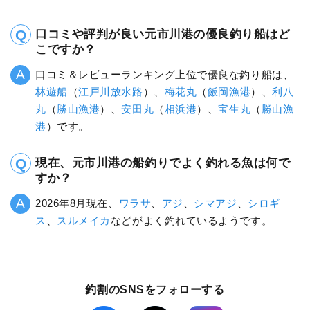
口コミや評判が良い元市川港の優良釣り船はど
こですか？
口コミ＆レビューランキング上位で優良な釣り船は、
林遊船
（
江戸川放水路
）、
梅花丸
（
飯岡漁港
）、
利八
丸
（
勝山漁港
）、
安田丸
（
相浜港
）、
宝生丸
（
勝山漁
港
）です。
現在、元市川港の船釣りでよく釣れる魚は何で
すか？
2026年8月現在、
ワラサ
、
アジ
、
シマアジ
、
シロギ
ス
、
スルメイカ
などがよく釣れているようです。
釣割のSNSをフォローする