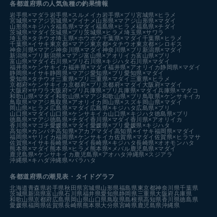
各都道府県の人気魚種の釣果情報
岩手県×マダラ
岩手県×スルメイカ
岩手県×ブリ
宮城県×ヒラメ
宮城県×マアジ
宮城県×アイナメ
山形県×マアジ
山形県×マダイ
山形県×キジハタ
福島県×マダイ
福島県×ヒラメ
福島県×チダイ
茨城県×マダイ
茨城県×ブリ
茨城県×ヒラメ
埼玉県×サワラ
埼玉県×タチウオ
埼玉県×ホウボウ
千葉県×マダイ
千葉県×ヒラメ
千葉県×イサキ
東京都×マアジ
東京都×タチウオ
東京都×シロギス
神奈川県×マアジ
神奈川県×マダイ
神奈川県×ブリ
新潟県×マダイ
新潟県×ブリ
新潟県×マアジ
富山県×アオリイカ
富山県×ブリ
富山県×マダイ
石川県×ブリ
石川県×キジハタ
石川県×マダイ
福井県×ケンサキイカ
福井県×マダイ
福井県×アオリイカ
静岡県×マダイ
静岡県×イサキ
静岡県×マアジ
愛知県×ブリ
愛知県×マダイ
愛知県×タチウオ
三重県×ブリ
三重県×マダイ
三重県×ヒラメ
京都府×ケンサキイカ
京都府×ブリ
京都府×マダイ
大阪府×マダイ
大阪府×サワラ
大阪府×ブリ
兵庫県×ブリ
兵庫県×マダイ
兵庫県×マダコ
和歌山県×マダイ
和歌山県×マアジ
和歌山県×ブリ
鳥取県×ケンサキイカ
鳥取県×マアジ
鳥取県×アオリイカ
岡山県×スズキ
岡山県×マダイ
岡山県×ヒラメ
広島県×マダイ
広島県×キジハタ
広島県×ブリ
山口県×マダイ
山口県×ケンサキイカ
山口県×キジハタ
徳島県×ブリ
徳島県×マアジ
徳島県×チダイ
香川県×マダイ
香川県×アオリイカ
香川県×マゴチ
愛媛県×マダイ
愛媛県×ブリ
愛媛県×キジハタ
高知県×カンパチ
高知県×アカアマダイ
高知県×イサキ
福岡県×マダイ
福岡県×ヤリイカ
福岡県×ケンサキイカ
佐賀県×マダイ
佐賀県×ヒラマサ
佐賀県×イサキ
長崎県×マダイ
長崎県×キジハタ
長崎県×オオモンハタ
熊本県×マダイ
熊本県×ヒラメ
熊本県×メバル
鹿児島県×マダイ
鹿児島県×ケンサキイカ
鹿児島県×アオハタ
沖縄県×スジアラ
沖縄県×キハダ
沖縄県×バラハタ
各都道府県の潮見表
・タイドグラフ
北海道
青森県
岩手県
秋田県
宮城県
山形県
福島県
東京都
神奈川県
千葉県
茨城県
新潟県
富山県
石川県
福井県
愛知県
静岡県
三重県
大阪府
兵庫県
和歌山県
京都府
広島県
岡山県
山口県
鳥取県
島根県
高知県
香川県
徳島県
愛媛県
福岡県
佐賀県
長崎県
熊本県
大分県
宮崎県
鹿児島県
沖縄県