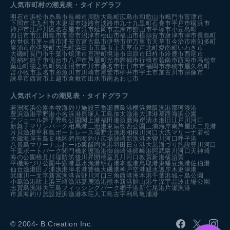
人気市町村の潮見表・タイドグラフ
明石市
浜松市
糸島市
長崎市
周防大島町
広島市
和歌山市
鳴門市
富津市
下関市
北九州市
木更津市
姫路市
淡路市
九十九里町
石巻市
平戸市
横浜市
神戸市
江戸川区
名古屋市
呉市
延岡市
志摩市
館山市
平塚市
小豆島町
四日市市
江田島市
常滑市
沼津市
松山市
福山市
横須賀市
唐津市
津市
長島町
佐世保市
茅ヶ崎市
浦安市
宮古島市
伊勢市
伊万里市
天草市
今治市
南知多町
勝浦市
南伊勢町
大洗町
浜田市
五島市
上天草市
芦北町
愛南町
いわき市
大磯町
長門市
千葉市
焼津市
亘理町
境港市
田原市
臼杵市
鈴鹿市
西尾市
恩納村
銚子市
仙台市
八戸市
芦屋町
光市
舞鶴市
行橋市
碧南市
西海市
高松市
葉山町
徳之島町
気仙沼市
市川市
桑名市
廿日市市
福岡市
赤穂市
屋久島町
苫小牧市
玉名市
糸魚川市
川崎市
尾鷲市
柳井市
宇土市
加古川市
宗像市
諫早市
西宮市
上越市
倉敷市
出水市
南あわじ市
人気ポイントの潮見表・タイドグラフ
若洲海浜公園
本牧海釣り施設
三番瀬
鹿島港
横浜
舞阪漁港
那珂湊港
豊浜漁港
宇野港
小名浜港
貝塚人工島
加太漁港
大津港
葛西海浜公園
アジュール舞子
野島公園
閖上港
福田港
須磨海岸
清水港
旧江戸川河口
新舞子マリンパーク
相馬港
三池港
東扇島西公園
三浦海岸
南芦屋浜
二見港
片貝漁港
平和島ボートレース場
野北漁港
相模川河口
大洗マリーナ
若松
大蔵海岸
玉島Ｅ地区
碧南海釣り広場
波崎新漁港
木曽川河口
呼子港
八景島マリーナ
ふれーゆ裏
飯岡漁港
羽田
日立港
大黒海づり施設
豊川河口
千葉ポートパーク
関門橋
名護漁港
御前崎港
師崎港
阿武隈川河口
天神崎
海の公園
検見川堤防
筑後川昇開橋
室見川河口
敦賀新港
横須賀
平磯海づり公園
牛窓港
垂水漁港
明石港
本渡港
鳥取港
東幡豆漁港
佐伯港
仙台漁港
田ノ浦漁港
津名港
豊橋
大磯港
神戸空港親水護岸
木更津港
武庫川一文字
新宮漁港
吉野川河口
三角西港
洲本港
千葉港
城ヶ島公園
小島漁港
吹上浜
三崎漁港
妻鹿漁港
熊本新港
館山港
牛深
宇品波止場公園
志賀島漁港
大三島フィッシングパーク
網干港
新仁尾港
片瀬漁港
市原海釣り施設
姪浜漁港
本荘人工島
古宇利島
亀浦港
© 2004- B.Creation Inc.