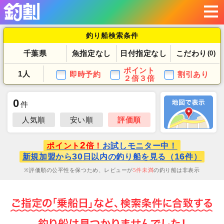
釣り船検索条件
千葉県
魚指定なし
日付指定なし
こだわり
(0)
ポイント
1人
即時予約
割引あり
２倍３倍
0
件
人気順
安い順
評価順
2
ポイント
倍！
お試しモニター中！
30
16
新規加盟から
日以内の釣り船を見る（
件）
評価順の公平性を保つため、レビューが
5
件未満
の釣り船は非表示