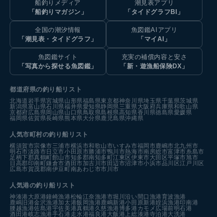
船釣りメディア
潮見表アプリ
「船釣りマガジン」
「タイドグラフBI」
全国の潮汐情報
魚図鑑AIアプリ
「潮見表・タイドグラフ」
「マイAI」
魚図鑑サイト
充実の補償内容と安さ
「写真から探せる魚図鑑」
「新・遊漁船保険DX」
都道府県の釣り船リスト
北海道
岩手県
宮城県
山形県
福島県
東京都
神奈川県
埼玉県
千葉県
茨城県
新潟県
富山県
石川県
福井県
愛知県
静岡県
三重県
大阪府
兵庫県
和歌山県
京都府
広島県
岡山県
山口県
鳥取県
島根県
高知県
香川県
徳島県
愛媛県
福岡県
佐賀県
長崎県
熊本県
大分県
鹿児島県
沖縄県
人気市町村の釣り船リスト
横須賀市
宗像市
三浦市
横浜市
和歌山市
いすみ市
福岡市
鹿嶋市
北九州市
明石市
淡路市
日立市
小田原市
勝浦市
鴨川市
熱海市
南房総市
富津市
糸島市
足柄下郡真鶴町
館山市
知多郡南知多町
江東区
伊東市
大田区
平塚市
旭市
日高郡印南町
鎌倉市
酒田市
加古川市
田辺市
沼津市
小浜市
品川区
江戸川区
広島市
賀茂郡南伊豆町
南あわじ市
市川市
人気港の釣り船リスト
神湊港
大原港
鐘崎漁港
松輪江奈漁港
市堀川沿い
間口漁港
育波漁港
鹿嶋旧港
金沢漁港
加太港
飯岡漁港
鹿嶋新港
小田原新港
姪浜漁港
印南港
腰越漁港
佐島港
宇佐美港
真鶴港
久慈漁港
博多港カモメ広場前
明石港
酒田港
岐志漁港
手石港
走水港
福良港
大飯港
上総湊港
寺泊港
大洗港