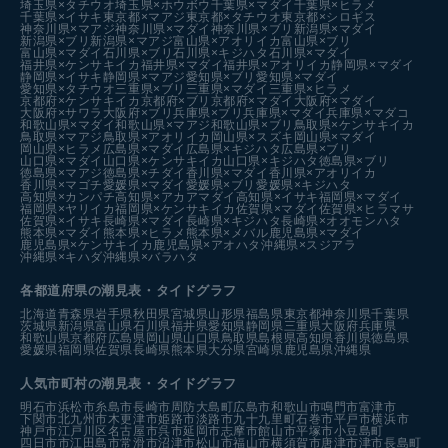
埼玉県×タチウオ
埼玉県×ホウボウ
千葉県×マダイ
千葉県×ヒラメ
千葉県×イサキ
東京都×マアジ
東京都×タチウオ
東京都×シロギス
神奈川県×マアジ
神奈川県×マダイ
神奈川県×ブリ
新潟県×マダイ
新潟県×ブリ
新潟県×マアジ
富山県×アオリイカ
富山県×ブリ
富山県×マダイ
石川県×ブリ
石川県×キジハタ
石川県×マダイ
福井県×ケンサキイカ
福井県×マダイ
福井県×アオリイカ
静岡県×マダイ
静岡県×イサキ
静岡県×マアジ
愛知県×ブリ
愛知県×マダイ
愛知県×タチウオ
三重県×ブリ
三重県×マダイ
三重県×ヒラメ
京都府×ケンサキイカ
京都府×ブリ
京都府×マダイ
大阪府×マダイ
大阪府×サワラ
大阪府×ブリ
兵庫県×ブリ
兵庫県×マダイ
兵庫県×マダコ
和歌山県×マダイ
和歌山県×マアジ
和歌山県×ブリ
鳥取県×ケンサキイカ
鳥取県×マアジ
鳥取県×アオリイカ
岡山県×スズキ
岡山県×マダイ
岡山県×ヒラメ
広島県×マダイ
広島県×キジハタ
広島県×ブリ
山口県×マダイ
山口県×ケンサキイカ
山口県×キジハタ
徳島県×ブリ
徳島県×マアジ
徳島県×チダイ
香川県×マダイ
香川県×アオリイカ
香川県×マゴチ
愛媛県×マダイ
愛媛県×ブリ
愛媛県×キジハタ
高知県×カンパチ
高知県×アカアマダイ
高知県×イサキ
福岡県×マダイ
福岡県×ヤリイカ
福岡県×ケンサキイカ
佐賀県×マダイ
佐賀県×ヒラマサ
佐賀県×イサキ
長崎県×マダイ
長崎県×キジハタ
長崎県×オオモンハタ
熊本県×マダイ
熊本県×ヒラメ
熊本県×メバル
鹿児島県×マダイ
鹿児島県×ケンサキイカ
鹿児島県×アオハタ
沖縄県×スジアラ
沖縄県×キハダ
沖縄県×バラハタ
各都道府県の潮見表
・タイドグラフ
北海道
青森県
岩手県
秋田県
宮城県
山形県
福島県
東京都
神奈川県
千葉県
茨城県
新潟県
富山県
石川県
福井県
愛知県
静岡県
三重県
大阪府
兵庫県
和歌山県
京都府
広島県
岡山県
山口県
鳥取県
島根県
高知県
香川県
徳島県
愛媛県
福岡県
佐賀県
長崎県
熊本県
大分県
宮崎県
鹿児島県
沖縄県
人気市町村の潮見表・タイドグラフ
明石市
浜松市
糸島市
長崎市
周防大島町
広島市
和歌山市
鳴門市
富津市
下関市
北九州市
木更津市
姫路市
淡路市
九十九里町
石巻市
平戸市
横浜市
神戸市
江戸川区
名古屋市
呉市
延岡市
志摩市
館山市
平塚市
小豆島町
四日市市
江田島市
常滑市
沼津市
松山市
福山市
横須賀市
唐津市
津市
長島町