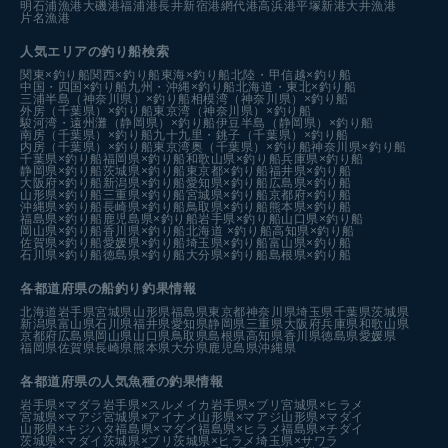
明石浦漁港
大磯港
福浦港
長井新宿港
網代港
高浜港
平塚新港
大井漁港
片名漁港
人気エリアの釣り船検索
関東×釣り船
関西×釣り船
東海×釣り船
北陸・甲信越×釣り船
中国・四国×釣り船
九州・沖縄×釣り船
北海道・東北×釣り船
三浦半島（神奈川県）×釣り船
相模湾（神奈川県）×釣り船
外房（千葉県）×釣り船
東京湾（神奈川県）×釣り船
駿河湾・遠州灘（静岡県）×釣り船
伊豆半島（静岡県）×釣り船
南房（千葉県）×釣り船
九十九里・銚子（千葉県）×釣り船
内房（千葉県）×釣り船
東京湾奥（千葉県）×釣り船
神奈川県×釣り船
千葉県×釣り船
福岡県×釣り船
和歌山県×釣り船
兵庫県×釣り船
静岡県×釣り船
茨城県×釣り船
東京都×釣り船
福井県×釣り船
大阪府×釣り船
新潟県×釣り船
愛知県×釣り船
広島県×釣り船
山形県×釣り船
三重県×釣り船
宮城県×釣り船
京都府×釣り船
沖縄県×釣り船
長崎県×釣り船
鳥取県×釣り船
熊本県×釣り船
福島県×釣り船
鹿児島県×釣り船
岩手県×釣り船
山口県×釣り船
岡山県×釣り船
香川県×釣り船
北海道 ×釣り船
高知県×釣り船
佐賀県×釣り船
愛媛県×釣り船
埼玉県×釣り船
富山県×釣り船
石川県×釣り船
徳島県×釣り船
大分県×釣り船
島根県×釣り船
各都道府県の船釣り釣果情報
北海道
岩手県
宮城県
山形県
福島県
東京都
神奈川県
埼玉県
千葉県
茨城県
新潟県
富山県
石川県
福井県
愛知県
静岡県
三重県
大阪府
兵庫県
和歌山県
京都府
広島県
岡山県
山口県
鳥取県
島根県
高知県
香川県
徳島県
愛媛県
福岡県
佐賀県
長崎県
熊本県
大分県
鹿児島県
沖縄県
各都道府県の人気魚種の釣果情報
岩手県×マダラ
岩手県×スルメイカ
岩手県×ブリ
宮城県×ヒラメ
宮城県×マアジ
宮城県×アイナメ
山形県×マアジ
山形県×マダイ
山形県×キジハタ
福島県×マダイ
福島県×ヒラメ
福島県×チダイ
茨城県×マダイ
茨城県×ブリ
茨城県×ヒラメ
埼玉県×サワラ