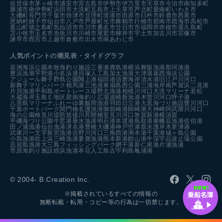
佐世保市
茅ヶ崎市
浦安市
宮古島市
伊勢市
伊万里市
天草市
今治市
南知多町
勝浦市
南伊勢町
浜田市
大洗町
五島市
上天草市
芦北町
愛南町
いわき市
大磯町
長門市
千葉市
焼津市
亘理町
境港市
田原市
臼杵市
鈴鹿市
西尾市
恩納村
銚子市
仙台市
八戸市
芦屋町
光市
舞鶴市
行橋市
碧南市
西海市
高松市
葉山町
徳之島町
気仙沼市
市川市
桑名市
廿日市市
福岡市
赤穂市
屋久島町
苫小牧市
玉名市
糸魚川市
川崎市
尾鷲市
柳井市
宇土市
加古川市
宗像市
諫早市
西宮市
上越市
倉敷市
出水市
南あわじ市
人気ポイントの潮見表・タイドグラフ
若洲海浜公園
本牧海釣り施設
三番瀬
鹿島港
横浜
舞阪漁港
那珂湊港
豊浜漁港
宇野港
小名浜港
貝塚人工島
加太漁港
大津港
葛西海浜公園
アジュール舞子
野島公園
閖上港
福田港
須磨海岸
清水港
旧江戸川河口
新舞子マリンパーク
相馬港
三池港
東扇島西公園
三浦海岸
南芦屋浜
二見港
片貝漁港
平和島ボートレース場
野北漁港
相模川河口
大洗マリーナ
若松
大蔵海岸
玉島Ｅ地区
碧南海釣り広場
波崎新漁港
木曽川河口
呼子港
八景島マリーナ
ふれーゆ裏
飯岡漁港
羽田
日立港
大黒海づり施設
豊川河口
千葉ポートパーク
関門橋
名護漁港
御前崎港
師崎港
天神崎
阿武隈川河口
海の公園
検見川堤防
筑後川昇開橋
室見川河口
敦賀新港
横須賀
平磯海づり公園
牛窓港
垂水漁港
明石港
本渡港
鳥取港
東幡豆漁港
佐伯港
田ノ浦漁港
仙台漁港
津名港
豊橋
大磯港
神戸空港親水護岸
木更津港
武庫川一文字
新宮漁港
吉野川河口
三角西港
洲本港
千葉港
城ヶ島公園
小島漁港
吹上浜
三崎漁港
妻鹿漁港
熊本新港
館山港
牛深
宇品波止場公園
志賀島漁港
大三島フィッシングパーク
網干港
新仁尾港
片瀬漁港
市原海釣り施設
姪浜漁港
本荘人工島
古宇利島
亀浦港
© 2004- B.Creation Inc.
※掲載されているすべての情報の
無断転載・転用・コピー等の行為は一切禁じます。