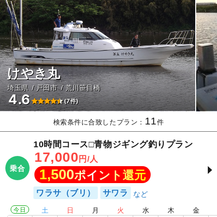
けやき丸
埼玉県
戸田市
荒川笹目橋
4.6
(7件)
11
検索条件に合致したプラン：
件
10時間コース□青物ジギング釣りプラン
17,000
円/人
乗合
1,500
ポイント還元
ワラサ（ブリ）
サワラ
今日
土
日
月
火
水
木
金