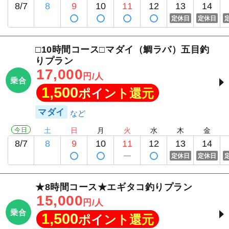
8/7
8
9
10
11
12
13
14
定休日
定休日
□10時間コース□マダイ（鯛ラバ）五目釣
りプラン
17,000
円/人
乗合
1,500
ポイント還元
マダイ
今日
土
日
月
火
水
木
金
8/7
8
9
10
11
12
13
14
定休日
定休日
★8時間コース★エギタコ釣りプラン
15,000
円/人
乗合
1,500
ポイント還元