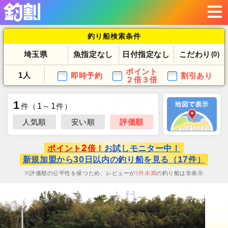
釣り船検索条件
埼玉県
魚指定なし
日付指定なし
こだわり
(0)
ポイント
1人
即時予約
割引あり
２倍３倍
1
1
1
件
（
～
件）
人気順
安い順
評価順
2
ポイント
倍！
お試しモニター中！
30
17
新規加盟から
日以内の釣り船を見る（
件）
評価順の公平性を保つため、レビューが
5
件未満
の釣り船は非表示