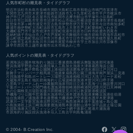
人気市町村の潮見表・タイドグラフ
明石市
浜松市
糸島市
長崎市
周防大島町
広島市
和歌山市
鳴門市
富津市
下関市
北九州市
木更津市
姫路市
淡路市
九十九里町
石巻市
平戸市
横浜市
神戸市
江戸川区
名古屋市
呉市
延岡市
志摩市
館山市
平塚市
小豆島町
四日市市
江田島市
常滑市
沼津市
松山市
福山市
横須賀市
唐津市
津市
長島町
佐世保市
茅ヶ崎市
浦安市
宮古島市
伊勢市
伊万里市
天草市
今治市
南知多町
勝浦市
南伊勢町
大洗町
浜田市
五島市
上天草市
芦北町
愛南町
いわき市
大磯町
長門市
千葉市
焼津市
亘理町
境港市
田原市
臼杵市
鈴鹿市
西尾市
恩納村
銚子市
仙台市
八戸市
芦屋町
光市
舞鶴市
行橋市
碧南市
西海市
高松市
葉山町
徳之島町
気仙沼市
市川市
桑名市
廿日市市
福岡市
赤穂市
屋久島町
苫小牧市
玉名市
糸魚川市
川崎市
尾鷲市
柳井市
宇土市
加古川市
宗像市
諫早市
西宮市
上越市
倉敷市
出水市
南あわじ市
人気ポイントの潮見表・タイドグラフ
若洲海浜公園
本牧海釣り施設
三番瀬
鹿島港
横浜
舞阪漁港
那珂湊港
豊浜漁港
宇野港
小名浜港
貝塚人工島
加太漁港
大津港
葛西海浜公園
アジュール舞子
野島公園
閖上港
福田港
須磨海岸
清水港
旧江戸川河口
新舞子マリンパーク
相馬港
三池港
東扇島西公園
三浦海岸
南芦屋浜
二見港
片貝漁港
平和島ボートレース場
野北漁港
相模川河口
大洗マリーナ
若松
大蔵海岸
玉島Ｅ地区
碧南海釣り広場
波崎新漁港
木曽川河口
呼子港
八景島マリーナ
ふれーゆ裏
飯岡漁港
羽田
日立港
大黒海づり施設
豊川河口
千葉ポートパーク
関門橋
名護漁港
御前崎港
師崎港
阿武隈川河口
天神崎
海の公園
検見川堤防
筑後川昇開橋
室見川河口
敦賀新港
横須賀
平磯海づり公園
牛窓港
垂水漁港
明石港
本渡港
鳥取港
東幡豆漁港
佐伯港
仙台漁港
田ノ浦漁港
津名港
豊橋
大磯港
神戸空港親水護岸
木更津港
武庫川一文字
新宮漁港
吉野川河口
三角西港
洲本港
千葉港
城ヶ島公園
小島漁港
吹上浜
三崎漁港
妻鹿漁港
熊本新港
館山港
牛深
宇品波止場公園
志賀島漁港
大三島フィッシングパーク
網干港
新仁尾港
片瀬漁港
市原海釣り施設
姪浜漁港
本荘人工島
古宇利島
亀浦港
© 2004- B.Creation Inc.