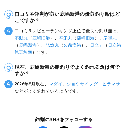
口コミや評判が良い鹿嶋新港の優良釣り船はど
こですか？
口コミ＆レビューランキング上位で優良な釣り船は、
不動丸
（
鹿嶋旧港
）、
幸栄丸
（
鹿嶋旧港
）、
宗和丸
（
鹿嶋新港
）、
弘漁丸
（
久慈漁港
）、
日立丸
（
日立港
第五埠頭
）です。
現在、鹿嶋新港の船釣りでよく釣れる魚は何で
すか？
2026年8月現在、
マダイ
、
ショウサイフグ
、
ヒラマサ
などがよく釣れているようです。
釣割のSNSをフォローする