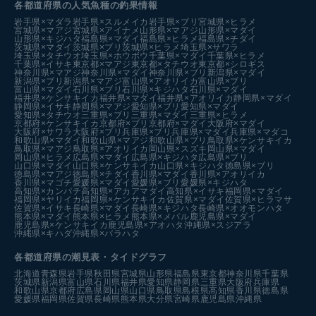
各都道府県の人気魚種の釣果情報
岩手県×マダラ
岩手県×スルメイカ
岩手県×ブリ
宮城県×ヒラメ
宮城県×マアジ
宮城県×アイナメ
山形県×マアジ
山形県×マダイ
山形県×キジハタ
福島県×マダイ
福島県×ヒラメ
福島県×チダイ
茨城県×マダイ
茨城県×ブリ
茨城県×ヒラメ
埼玉県×サワラ
埼玉県×タチウオ
埼玉県×ホウボウ
千葉県×マダイ
千葉県×ヒラメ
千葉県×イサキ
東京都×マアジ
東京都×タチウオ
東京都×シロギス
神奈川県×マアジ
神奈川県×マダイ
神奈川県×ブリ
新潟県×マダイ
新潟県×ブリ
新潟県×マアジ
富山県×アオリイカ
富山県×ブリ
富山県×マダイ
石川県×ブリ
石川県×キジハタ
石川県×マダイ
福井県×ケンサキイカ
福井県×マダイ
福井県×アオリイカ
静岡県×マダイ
静岡県×イサキ
静岡県×マアジ
愛知県×ブリ
愛知県×マダイ
愛知県×タチウオ
三重県×ブリ
三重県×マダイ
三重県×ヒラメ
京都府×ケンサキイカ
京都府×ブリ
京都府×マダイ
大阪府×マダイ
大阪府×サワラ
大阪府×ブリ
兵庫県×ブリ
兵庫県×マダイ
兵庫県×マダコ
和歌山県×マダイ
和歌山県×マアジ
和歌山県×ブリ
鳥取県×ケンサキイカ
鳥取県×マアジ
鳥取県×アオリイカ
岡山県×スズキ
岡山県×マダイ
岡山県×ヒラメ
広島県×マダイ
広島県×キジハタ
広島県×ブリ
山口県×マダイ
山口県×ケンサキイカ
山口県×キジハタ
徳島県×ブリ
徳島県×マアジ
徳島県×チダイ
香川県×マダイ
香川県×アオリイカ
香川県×マゴチ
愛媛県×マダイ
愛媛県×ブリ
愛媛県×キジハタ
高知県×カンパチ
高知県×アカアマダイ
高知県×イサキ
福岡県×マダイ
福岡県×ヤリイカ
福岡県×ケンサキイカ
佐賀県×マダイ
佐賀県×ヒラマサ
佐賀県×イサキ
長崎県×マダイ
長崎県×キジハタ
長崎県×オオモンハタ
熊本県×マダイ
熊本県×ヒラメ
熊本県×メバル
鹿児島県×マダイ
鹿児島県×ケンサキイカ
鹿児島県×アオハタ
沖縄県×スジアラ
沖縄県×キハダ
沖縄県×バラハタ
各都道府県の潮見表
・タイドグラフ
北海道
青森県
岩手県
秋田県
宮城県
山形県
福島県
東京都
神奈川県
千葉県
茨城県
新潟県
富山県
石川県
福井県
愛知県
静岡県
三重県
大阪府
兵庫県
和歌山県
京都府
広島県
岡山県
山口県
鳥取県
島根県
高知県
香川県
徳島県
愛媛県
福岡県
佐賀県
長崎県
熊本県
大分県
宮崎県
鹿児島県
沖縄県