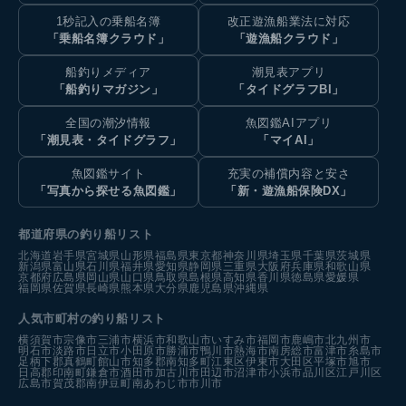
1秒記入の乗船名簿
改正遊漁船業法に対応
「乗船名簿クラウド」
「遊漁船クラウド」
船釣りメディア
潮見表アプリ
「船釣りマガジン」
「タイドグラフBI」
全国の潮汐情報
魚図鑑AIアプリ
「潮見表・タイドグラフ」
「マイAI」
魚図鑑サイト
充実の補償内容と安さ
「写真から探せる魚図鑑」
「新・遊漁船保険DX」
都道府県の釣り船リスト
北海道
岩手県
宮城県
山形県
福島県
東京都
神奈川県
埼玉県
千葉県
茨城県
新潟県
富山県
石川県
福井県
愛知県
静岡県
三重県
大阪府
兵庫県
和歌山県
京都府
広島県
岡山県
山口県
鳥取県
島根県
高知県
香川県
徳島県
愛媛県
福岡県
佐賀県
長崎県
熊本県
大分県
鹿児島県
沖縄県
人気市町村の釣り船リスト
横須賀市
宗像市
三浦市
横浜市
和歌山市
いすみ市
福岡市
鹿嶋市
北九州市
明石市
淡路市
日立市
小田原市
勝浦市
鴨川市
熱海市
南房総市
富津市
糸島市
足柄下郡真鶴町
館山市
知多郡南知多町
江東区
伊東市
大田区
平塚市
旭市
日高郡印南町
鎌倉市
酒田市
加古川市
田辺市
沼津市
小浜市
品川区
江戸川区
広島市
賀茂郡南伊豆町
南あわじ市
市川市