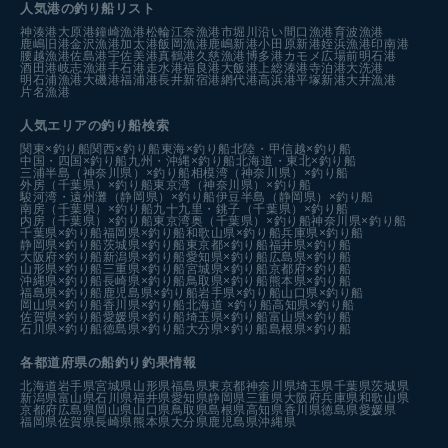
人気港の釣り船リスト
神湊港
大原港
鐘崎漁港
松輪江奈漁港
市堀川沿い
間口漁港
育波漁港
鹿嶋旧港
金沢漁港
加太港
飯岡漁港
鹿嶋新港
小田原新港
姪浜漁港
印南港
腰越漁港
佐島港
宇佐美港
真鶴港
久慈漁港
博多港カモメ広場前
明石港
酒田港
岐志漁港
手石港
走水港
福良港
大飯港
上総湊港
寺泊港
大洗港
明石浦漁港
大磯港
福浦港
長井新宿港
網代港
高浜港
平塚新港
大井漁港
片名漁港
人気エリアの釣り船検索
関東×釣り船
関西×釣り船
東海×釣り船
北陸・甲信越×釣り船
中国・四国×釣り船
九州・沖縄×釣り船
北海道・東北×釣り船
三浦半島（神奈川県）×釣り船
相模湾（神奈川県）×釣り船
外房（千葉県）×釣り船
東京湾（神奈川県）×釣り船
駿河湾・遠州灘（静岡県）×釣り船
伊豆半島（静岡県）×釣り船
南房（千葉県）×釣り船
九十九里・銚子（千葉県）×釣り船
内房（千葉県）×釣り船
東京湾奥（千葉県）×釣り船
神奈川県×釣り船
千葉県×釣り船
福岡県×釣り船
和歌山県×釣り船
兵庫県×釣り船
静岡県×釣り船
茨城県×釣り船
東京都×釣り船
福井県×釣り船
大阪府×釣り船
新潟県×釣り船
愛知県×釣り船
広島県×釣り船
山形県×釣り船
三重県×釣り船
宮城県×釣り船
京都府×釣り船
沖縄県×釣り船
長崎県×釣り船
鳥取県×釣り船
熊本県×釣り船
福島県×釣り船
鹿児島県×釣り船
岩手県×釣り船
山口県×釣り船
岡山県×釣り船
香川県×釣り船
北海道 ×釣り船
高知県×釣り船
佐賀県×釣り船
愛媛県×釣り船
埼玉県×釣り船
富山県×釣り船
石川県×釣り船
徳島県×釣り船
大分県×釣り船
島根県×釣り船
各都道府県の船釣り釣果情報
北海道
岩手県
宮城県
山形県
福島県
東京都
神奈川県
埼玉県
千葉県
茨城県
新潟県
富山県
石川県
福井県
愛知県
静岡県
三重県
大阪府
兵庫県
和歌山県
京都府
広島県
岡山県
山口県
鳥取県
島根県
高知県
香川県
徳島県
愛媛県
福岡県
佐賀県
長崎県
熊本県
大分県
鹿児島県
沖縄県