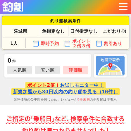
釣り船検索条件
茨城県
魚指定なし
日付指定なし
こだわり
(0)
ポイント
1人
即時予約
割引あり
２倍３倍
0
件
人気順
安い順
評価順
2
ポイント
倍！
お試しモニター中！
30
16
新規加盟から
日以内の釣り船を見る（
件）
評価順の公平性を保つため、レビューが
5
件未満
の釣り船は非表示