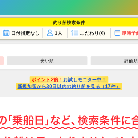
釣り船検索条件
日付指定なし
1人
こだわり
即時予
(0)
安い順
評価順
2
ポイント
倍！
お試しモニター中！
30
17
新規加盟から
日以内の釣り船を見る（
件）