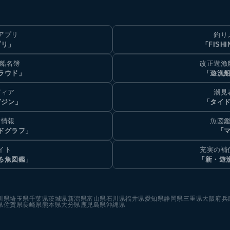
アプリ
釣り
プリ」
「FISHI
乗船名簿
改正遊漁
ラウド」
「遊漁
ディア
潮見
ガジン」
「タイド
汐情報
魚図鑑
ドグラフ」
「マ
イト
充実の補
る魚図鑑」
「新・遊
川県
埼玉県
千葉県
茨城県
新潟県
富山県
石川県
福井県
愛知県
静岡県
三重県
大阪府
兵
県
佐賀県
長崎県
熊本県
大分県
鹿児島県
沖縄県