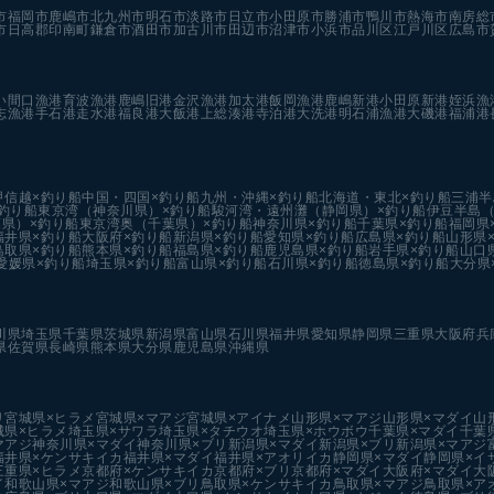
市
福岡市
鹿嶋市
北九州市
明石市
淡路市
日立市
小田原市
勝浦市
鴨川市
熱海市
南房総
市
日高郡印南町
鎌倉市
酒田市
加古川市
田辺市
沼津市
小浜市
品川区
江戸川区
広島市
い
間口漁港
育波漁港
鹿嶋旧港
金沢漁港
加太港
飯岡漁港
鹿嶋新港
小田原新港
姪浜漁
志漁港
手石港
走水港
福良港
大飯港
上総湊港
寺泊港
大洗港
明石浦漁港
大磯港
福浦港
甲信越×釣り船
中国・四国×釣り船
九州・沖縄×釣り船
北海道・東北×釣り船
三浦半
釣り船
東京湾（神奈川県）×釣り船
駿河湾・遠州灘（静岡県）×釣り船
伊豆半島（
県）×釣り船
東京湾奥（千葉県）×釣り船
神奈川県×釣り船
千葉県×釣り船
福岡県
福井県×釣り船
大阪府×釣り船
新潟県×釣り船
愛知県×釣り船
広島県×釣り船
山形県
鳥取県×釣り船
熊本県×釣り船
福島県×釣り船
鹿児島県×釣り船
岩手県×釣り船
山口
愛媛県×釣り船
埼玉県×釣り船
富山県×釣り船
石川県×釣り船
徳島県×釣り船
大分県
川県
埼玉県
千葉県
茨城県
新潟県
富山県
石川県
福井県
愛知県
静岡県
三重県
大阪府
兵
県
佐賀県
長崎県
熊本県
大分県
鹿児島県
沖縄県
リ
宮城県×ヒラメ
宮城県×マアジ
宮城県×アイナメ
山形県×マアジ
山形県×マダイ
山
城県×ヒラメ
埼玉県×サワラ
埼玉県×タチウオ
埼玉県×ホウボウ
千葉県×マダイ
千葉
マアジ
神奈川県×マダイ
神奈川県×ブリ
新潟県×マダイ
新潟県×ブリ
新潟県×マアジ
福井県×ケンサキイカ
福井県×マダイ
福井県×アオリイカ
静岡県×マダイ
静岡県×イ
三重県×ヒラメ
京都府×ケンサキイカ
京都府×ブリ
京都府×マダイ
大阪府×マダイ
大
イ
和歌山県×マアジ
和歌山県×ブリ
鳥取県×ケンサキイカ
鳥取県×マアジ
鳥取県×ア