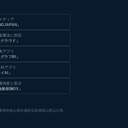
メディア
NGJAPAN」
船業法に対応
船クラウド」
表アプリ
グラフBI」
AIアプリ
イAI」
償内容と安さ
漁船保険DX」
庫県
和歌山県
京都府
広島県
岡山県
山口県