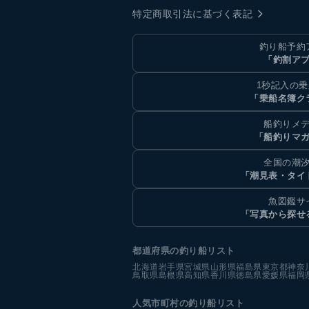
特定商取引法に基づく表記
釣り船予約
「釣割ア
1秒記入の
「乗船名簿ク
船釣りメ
「船釣りマ
全国の潮
「潮見表・タイ
魚図鑑サ
「写真から探せ
都道府県の釣り船リスト
北海道
岩手県
宮城県
山形県
福島県
東京都
神奈
鳥取県
島根県
高知県
香川県
徳島県
愛媛県
福岡
人気市町村の釣り船リスト