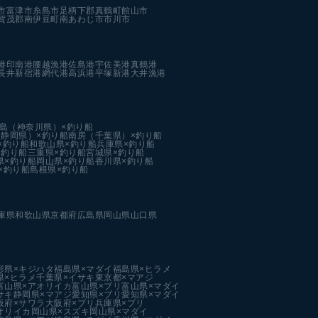
市
富津市
糸島市
足柄下郡真鶴町
館山市
賀茂郡南伊豆町
南あわじ市
市川市
港
印南港
腰越漁港
佐島港
宇佐美港
真鶴港
長井新宿港
網代港
高浜港
平塚新港
大井漁港
島（神奈川県）×釣り船
静岡県）×釣り船
南房（千葉県）×釣り船
×釣り船
和歌山県×釣り船
兵庫県×釣り船
×釣り船
三重県×釣り船
宮城県×釣り船
県×釣り船
岡山県×釣り船
香川県×釣り船
×釣り船
島根県×釣り船
庫県
和歌山県
京都府
広島県
岡山県
山口県
形県×キジハタ
福島県×マダイ
福島県×ヒラメ
県×ヒラメ
千葉県×イサキ
東京都×マアジ
富山県×アオリイカ
富山県×ブリ
富山県×マダイ
サキ
静岡県×マアジ
愛知県×ブリ
愛知県×マダイ
阪府×サワラ
大阪府×ブリ
兵庫県×ブリ
オリイカ
岡山県×スズキ
岡山県×マダイ