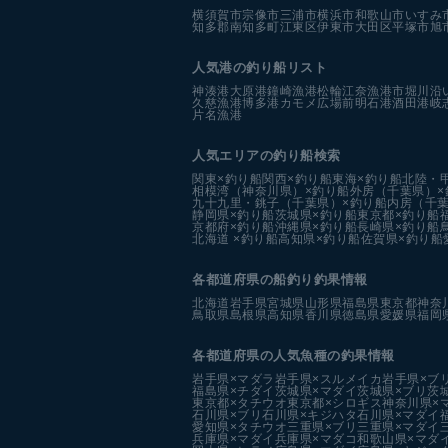
横須賀市
宗像市
三浦市
横浜市
和歌山市
いすみ
知多郡南知多町
江東区
伊東市
大田区
平塚市
旭
人気港の釣り船リスト
神湊港
大原港
鐘崎漁港
松輪江奈漁港
市堀川沿
久慈漁港
博多港カモメ広場前
明石港
酒田港
岐
片名漁港
人気エリアの釣り船検索
関東×釣り船
関西×釣り船
東海×釣り船
北陸・
相模湾（神奈川県）×釣り船
外房（千葉県）×
九十九里・銚子（千葉県）×釣り船
内房（千葉
静岡県×釣り船
茨城県×釣り船
東京都×釣り船
京都府×釣り船
沖縄県×釣り船
長崎県×釣り船
北海道 ×釣り船
高知県×釣り船
佐賀県×釣り船
各都道府県の船釣り釣果情報
北海道
岩手県
宮城県
山形県
福島県
東京都
神奈
鳥取県
島根県
高知県
香川県
徳島県
愛媛県
福岡
各都道府県の人気魚種の釣果情報
岩手県×マダラ
岩手県×スルメイカ
岩手県×ブ
福島県×チダイ
茨城県×マダイ
茨城県×ブリ
茨
東京都×タチウオ
東京都×シロギス
神奈川県×
石川県×ブリ
石川県×キジハタ
石川県×マダイ
愛知県×タチウオ
三重県×ブリ
三重県×マダイ
兵庫県×マダイ
兵庫県×マダコ
和歌山県×マダ