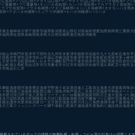
タ
広島県×ブリ
山口県×マダイ
山口県×ケンサキイカ
山口県×キジハタ
徳島県×ブリ
ダイ
愛媛県×ブリ
愛媛県×キジハタ
高知県×カンパチ
高知県×アカアマダイ
高知県×
ヒラマサ
佐賀県×イサキ
長崎県×マダイ
長崎県×キジハタ
長崎県×オオモンハタ
熊本
島県×アオハタ
沖縄県×スジアラ
沖縄県×キハダ
沖縄県×バラハタ
県
東京都
神奈川県
千葉県
茨城県
新潟県
富山県
石川県
福井県
愛知県
静岡県
三重県
大
県
福岡県
佐賀県
長崎県
熊本県
大分県
宮崎県
鹿児島県
沖縄県
和歌山市
鳴門市
富津市
下関市
北九州市
木更津市
姫路市
淡路市
九十九里町
石巻市
平
江田島市
常滑市
沼津市
松山市
福山市
横須賀市
唐津市
津市
長島町
佐世保市
茅ヶ崎市
上天草市
芦北町
愛南町
いわき市
大磯町
長門市
千葉市
焼津市
亘理町
境港市
田原市
臼
葉山町
徳之島町
気仙沼市
市川市
桑名市
廿日市市
福岡市
赤穂市
屋久島町
苫小牧市
玉
水市
南あわじ市
浜
舞阪漁港
那珂湊港
豊浜漁港
宇野港
小名浜港
貝塚人工島
加太漁港
大津港
葛西海浜
ーク
相馬港
三池港
東扇島西公園
三浦海岸
南芦屋浜
二見港
片貝漁港
平和島ボートレ
港
木曽川河口
呼子港
八景島マリーナ
ふれーゆ裏
飯岡漁港
羽田
日立港
大黒海づり施
検見川堤防
筑後川昇開橋
室見川河口
敦賀新港
横須賀
平磯海づり公園
牛窓港
垂水漁
港親水護岸
木更津港
武庫川一文字
新宮漁港
吉野川河口
三角西港
洲本港
千葉港
城ヶ
港
大三島フィッシングパーク
網干港
新仁尾港
片瀬漁港
市原海釣り施設
姪浜漁港
本
掲載されているすべての情報の
無断転載・転用・コピー等の行為は一切禁じま