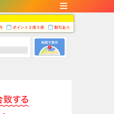
約
ポイント
２倍３倍
割引あり