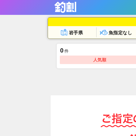
岩手県
魚指定なし
0
件
人気順