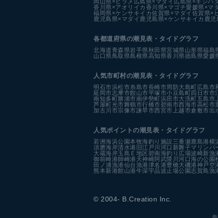
岡山県×ヒラメ
広島県×マダイ
広島県×キジハ
香川県×アオリイカ
香川県×マゴチ
愛媛県×マ
福岡県×ケンサキイカ
佐賀県×マダイ
佐賀県×
鹿児島県×マダイ
鹿児島県×ケンサキイカ
鹿児
各都道府県の潮見表
・タイドグラフ
北海道
青森県
岩手県
秋田県
宮城県
山形県
福島
山口県
鳥取県
島根県
高知県
香川県
徳島県
愛媛
人気市町村の潮見表・タイドグラフ
明石市
浜松市
糸島市
長崎市
周防大島町
広島市
延岡市
志摩市
館山市
平塚市
小豆島町
四日市市
南知多町
勝浦市
南伊勢町
浜田市
大洗町
五島市
芦屋町
光市
舞鶴市
行橋市
碧南市
西海市
高松市
加古川市
宗像市
諫早市
西宮市
上越市
倉敷市
出
人気ポイントの潮見表・タイドグラフ
若洲海浜公園
本牧海釣り施設
三番瀬
鹿島港
横
須磨海岸
清水港
旧江戸川河口
新舞子マリンパ
大蔵海岸
玉島Ｅ地区
碧南海釣り広場
波崎新漁
御前崎港
師崎港
天神崎
阿武隈川河口
海の公園
田ノ浦漁港
仙台漁港
津名港
豊橋
大磯港
神戸空
熊本新港
館山港
牛深
宇品波止場公園
志賀島漁
© 2004- B.Creation Inc.
※