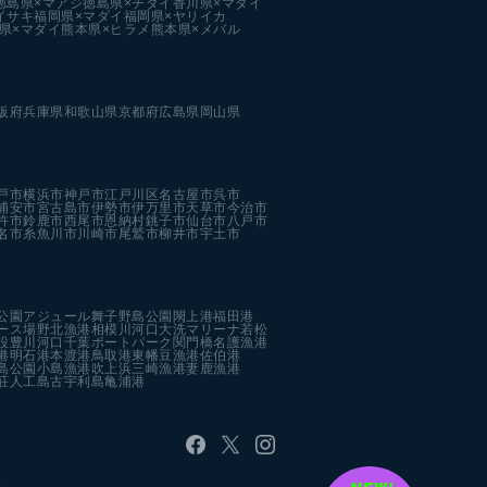
徳島県×マアジ
徳島県×チダイ
香川県×マダイ
イサキ
福岡県×マダイ
福岡県×ヤリイカ
県×マダイ
熊本県×ヒラメ
熊本県×メバル
阪府
兵庫県
和歌山県
京都府
広島県
岡山県
戸市
横浜市
神戸市
江戸川区
名古屋市
呉市
浦安市
宮古島市
伊勢市
伊万里市
天草市
今治市
杵市
鈴鹿市
西尾市
恩納村
銚子市
仙台市
八戸市
名市
糸魚川市
川崎市
尾鷲市
柳井市
宇土市
公園
アジュール舞子
野島公園
閖上港
福田港
ース場
野北漁港
相模川河口
大洗マリーナ
若松
設
豊川河口
千葉ポートパーク
関門橋
名護漁港
港
明石港
本渡港
鳥取港
東幡豆漁港
佐伯港
島公園
小島漁港
吹上浜
三崎漁港
妻鹿漁港
荘人工島
古宇利島
亀浦港
す。