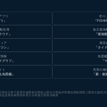
アプリ
釣り
プリ」
「FISHI
乗船名簿
改正遊漁
ラウド」
「遊漁
ディア
潮見
ガジン」
「タイド
汐情報
魚図鑑
ドグラフ」
「マ
イト
充実の補
る魚図鑑」
「新・遊
川県
埼玉県
千葉県
茨城県
新潟県
富山県
石川県
福井県
愛知県
静岡県
三重県
大阪府
兵
県
佐賀県
長崎県
熊本県
大分県
鹿児島県
沖縄県