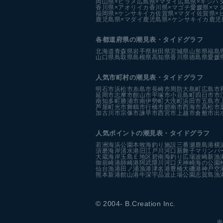
岡山県×ヒラメ
広島県×マダイ
広島県×キジハ
香川県×アオリイカ
香川県×マゴチ
愛媛県×マ
福岡県×ケンサキイカ
佐賀県×マダイ
佐賀県×
鹿児島県×マダイ
鹿児島県×ケンサキイカ
鹿児
各都道府県の潮見表
・タイドグラフ
北海道
青森県
岩手県
秋田県
宮城県
山形県
福島
山口県
鳥取県
島根県
高知県
香川県
徳島県
愛媛
人気市町村の潮見表・タイドグラフ
明石市
浜松市
糸島市
長崎市
周防大島町
広島市
延岡市
志摩市
館山市
平塚市
小豆島町
四日市市
南知多町
勝浦市
南伊勢町
大洗町
浜田市
五島市
芦屋町
光市
舞鶴市
行橋市
碧南市
西海市
高松市
加古川市
宗像市
諫早市
西宮市
上越市
倉敷市
出
人気ポイントの潮見表・タイドグラフ
若洲海浜公園
本牧海釣り施設
三番瀬
鹿島港
横
須磨海岸
清水港
旧江戸川河口
新舞子マリンパ
大蔵海岸
玉島Ｅ地区
碧南海釣り広場
波崎新漁
御前崎港
師崎港
阿武隈川河口
天神崎
海の公園
仙台漁港
田ノ浦漁港
津名港
豊橋
大磯港
神戸空
熊本新港
館山港
牛深
宇品波止場公園
志賀島漁
© 2004- B.Creation Inc.
※