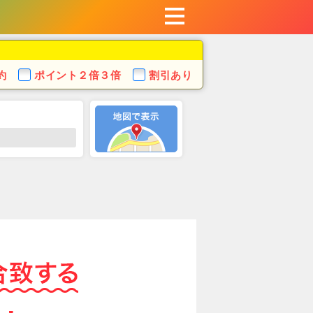
約
ポイント
２倍３倍
割引あり