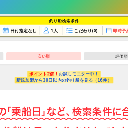
釣り船検索条件
日付指定なし
1人
こだわり
即時予
(0)
安い順
評価順
2
ポイント
倍！
お試しモニター中！
30
16
新規加盟から
日以内の釣り船を見る（
件）