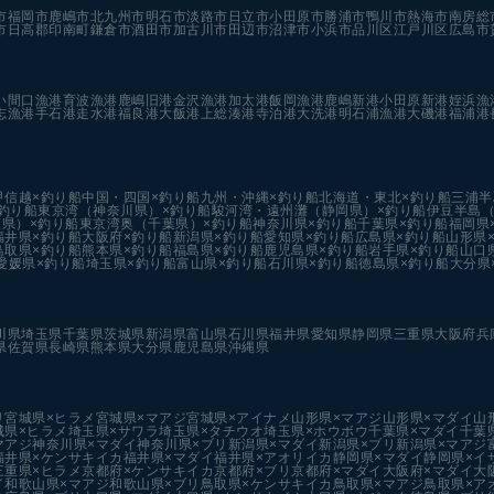
市
福岡市
鹿嶋市
北九州市
明石市
淡路市
日立市
小田原市
勝浦市
鴨川市
熱海市
南房総
市
日高郡印南町
鎌倉市
酒田市
加古川市
田辺市
沼津市
小浜市
品川区
江戸川区
広島市
い
間口漁港
育波漁港
鹿嶋旧港
金沢漁港
加太港
飯岡漁港
鹿嶋新港
小田原新港
姪浜漁
志漁港
手石港
走水港
福良港
大飯港
上総湊港
寺泊港
大洗港
明石浦漁港
大磯港
福浦港
甲信越×釣り船
中国・四国×釣り船
九州・沖縄×釣り船
北海道・東北×釣り船
三浦半
釣り船
東京湾（神奈川県）×釣り船
駿河湾・遠州灘（静岡県）×釣り船
伊豆半島（
県）×釣り船
東京湾奥（千葉県）×釣り船
神奈川県×釣り船
千葉県×釣り船
福岡県
福井県×釣り船
大阪府×釣り船
新潟県×釣り船
愛知県×釣り船
広島県×釣り船
山形県
鳥取県×釣り船
熊本県×釣り船
福島県×釣り船
鹿児島県×釣り船
岩手県×釣り船
山口
愛媛県×釣り船
埼玉県×釣り船
富山県×釣り船
石川県×釣り船
徳島県×釣り船
大分県
川県
埼玉県
千葉県
茨城県
新潟県
富山県
石川県
福井県
愛知県
静岡県
三重県
大阪府
兵
県
佐賀県
長崎県
熊本県
大分県
鹿児島県
沖縄県
リ
宮城県×ヒラメ
宮城県×マアジ
宮城県×アイナメ
山形県×マアジ
山形県×マダイ
山
城県×ヒラメ
埼玉県×サワラ
埼玉県×タチウオ
埼玉県×ホウボウ
千葉県×マダイ
千葉
マアジ
神奈川県×マダイ
神奈川県×ブリ
新潟県×マダイ
新潟県×ブリ
新潟県×マアジ
福井県×ケンサキイカ
福井県×マダイ
福井県×アオリイカ
静岡県×マダイ
静岡県×イ
三重県×ヒラメ
京都府×ケンサキイカ
京都府×ブリ
京都府×マダイ
大阪府×マダイ
大
イ
和歌山県×マアジ
和歌山県×ブリ
鳥取県×ケンサキイカ
鳥取県×マアジ
鳥取県×ア