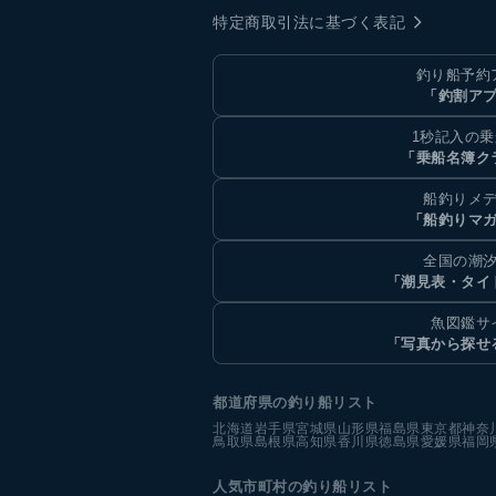
特定商取引法に基づく表記
釣り船予約
「釣割ア
1秒記入の
「乗船名簿ク
船釣りメ
「船釣りマ
全国の潮
「潮見表・タイ
魚図鑑サ
「写真から探せ
都道府県の釣り船リスト
北海道
岩手県
宮城県
山形県
福島県
東京都
神奈
鳥取県
島根県
高知県
香川県
徳島県
愛媛県
福岡
人気市町村の釣り船リスト