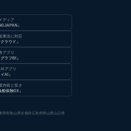
メディア
NGJAPAN」
船業法に対応
船クラウド」
表アプリ
グラフBI」
AIアプリ
イAI」
償内容と安さ
漁船保険DX」
庫県
和歌山県
京都府
広島県
岡山県
山口県