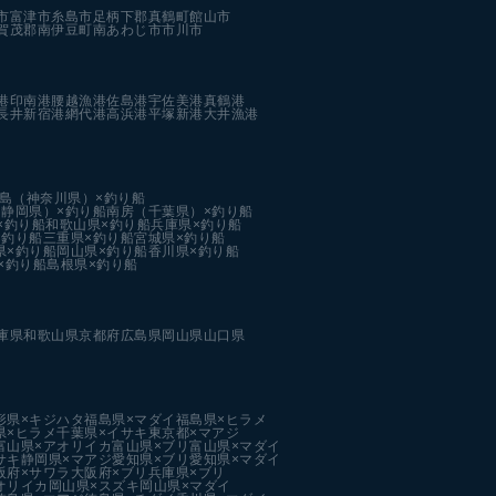
市
富津市
糸島市
足柄下郡真鶴町
館山市
賀茂郡南伊豆町
南あわじ市
市川市
港
印南港
腰越漁港
佐島港
宇佐美港
真鶴港
長井新宿港
網代港
高浜港
平塚新港
大井漁港
島（神奈川県）×釣り船
静岡県）×釣り船
南房（千葉県）×釣り船
×釣り船
和歌山県×釣り船
兵庫県×釣り船
×釣り船
三重県×釣り船
宮城県×釣り船
県×釣り船
岡山県×釣り船
香川県×釣り船
×釣り船
島根県×釣り船
庫県
和歌山県
京都府
広島県
岡山県
山口県
形県×キジハタ
福島県×マダイ
福島県×ヒラメ
県×ヒラメ
千葉県×イサキ
東京都×マアジ
富山県×アオリイカ
富山県×ブリ
富山県×マダイ
サキ
静岡県×マアジ
愛知県×ブリ
愛知県×マダイ
阪府×サワラ
大阪府×ブリ
兵庫県×ブリ
オリイカ
岡山県×スズキ
岡山県×マダイ