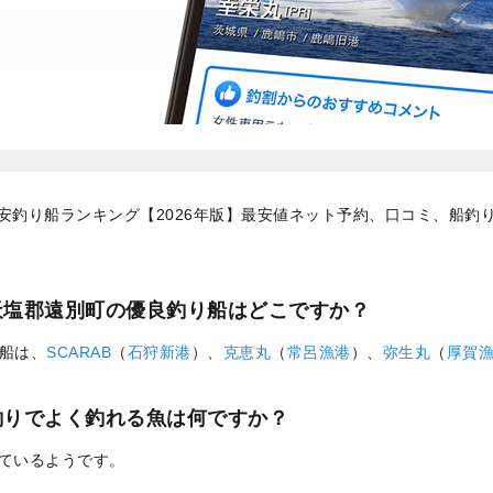
安釣り船ランキング【2026年版】最安値ネット予約、口コミ、船釣
天塩郡遠別町の優良釣り船はどこですか？
船は、
SCARAB
（
石狩新港
）、
克恵丸
（
常呂漁港
）、
弥生丸
（
厚賀
釣りでよく釣れる魚は何ですか？
れているようです。