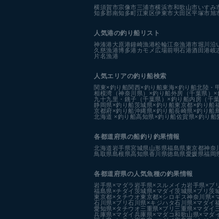
横須賀市
宗像市
三浦市
横浜市
和歌山市
いすみ
知多郡南知多町
江東区
伊東市
大田区
平塚市
旭
人気港の釣り船リスト
神湊港
大原港
鐘崎漁港
松輪江奈漁港
市堀川沿
久慈漁港
博多港カモメ広場前
明石港
酒田港
岐
片名漁港
人気エリアの釣り船検索
関東×釣り船
関西×釣り船
東海×釣り船
北陸・
相模湾（神奈川県）×釣り船
外房（千葉県）×
九十九里・銚子（千葉県）×釣り船
内房（千葉
静岡県×釣り船
茨城県×釣り船
東京都×釣り船
京都府×釣り船
沖縄県×釣り船
長崎県×釣り船
北海道 ×釣り船
高知県×釣り船
佐賀県×釣り船
各都道府県の船釣り釣果情報
北海道
岩手県
宮城県
山形県
福島県
東京都
神奈
鳥取県
島根県
高知県
香川県
徳島県
愛媛県
福岡
各都道府県の人気魚種の釣果情報
岩手県×マダラ
岩手県×スルメイカ
岩手県×ブ
福島県×チダイ
茨城県×マダイ
茨城県×ブリ
茨
東京都×タチウオ
東京都×シロギス
神奈川県×
石川県×ブリ
石川県×キジハタ
石川県×マダイ
愛知県×タチウオ
三重県×ブリ
三重県×マダイ
兵庫県×マダイ
兵庫県×マダコ
和歌山県×マダ