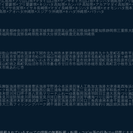
タ
広島県×ブリ
山口県×マダイ
山口県×ケンサキイカ
山口県×キジハタ
徳島県×ブリ
ダイ
愛媛県×ブリ
愛媛県×キジハタ
高知県×カンパチ
高知県×アカアマダイ
高知県×
ヒラマサ
佐賀県×イサキ
長崎県×マダイ
長崎県×キジハタ
長崎県×オオモンハタ
熊本
島県×アオハタ
沖縄県×スジアラ
沖縄県×キハダ
沖縄県×バラハタ
県
東京都
神奈川県
千葉県
茨城県
新潟県
富山県
石川県
福井県
愛知県
静岡県
三重県
大
県
福岡県
佐賀県
長崎県
熊本県
大分県
宮崎県
鹿児島県
沖縄県
和歌山市
鳴門市
富津市
下関市
北九州市
木更津市
姫路市
淡路市
九十九里町
石巻市
平
江田島市
常滑市
沼津市
松山市
福山市
横須賀市
唐津市
津市
長島町
佐世保市
茅ヶ崎市
上天草市
芦北町
愛南町
いわき市
大磯町
長門市
千葉市
焼津市
亘理町
境港市
田原市
臼
葉山町
徳之島町
気仙沼市
市川市
桑名市
廿日市市
福岡市
赤穂市
屋久島町
苫小牧市
玉
水市
南あわじ市
浜
舞阪漁港
那珂湊港
豊浜漁港
宇野港
小名浜港
貝塚人工島
加太漁港
大津港
葛西海浜
ーク
相馬港
三池港
東扇島西公園
三浦海岸
南芦屋浜
二見港
片貝漁港
平和島ボートレ
港
木曽川河口
呼子港
八景島マリーナ
ふれーゆ裏
飯岡漁港
羽田
日立港
大黒海づり施
検見川堤防
筑後川昇開橋
室見川河口
敦賀新港
横須賀
平磯海づり公園
牛窓港
垂水漁
港親水護岸
木更津港
武庫川一文字
新宮漁港
吉野川河口
三角西港
洲本港
千葉港
城ヶ
港
大三島フィッシングパーク
網干港
新仁尾港
片瀬漁港
市原海釣り施設
姪浜漁港
本
掲載されているすべての情報の
無断転載・転用・コピー等の行為は一切禁じま