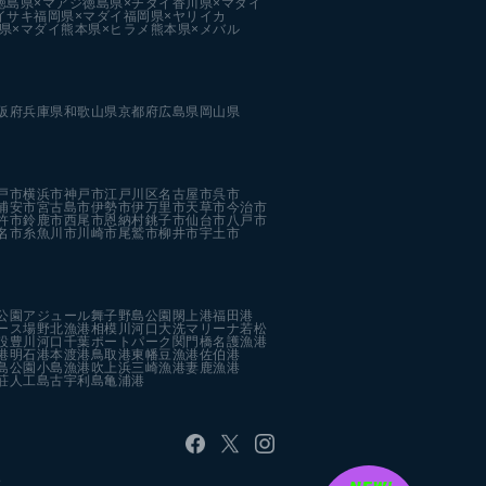
徳島県×マアジ
徳島県×チダイ
香川県×マダイ
イサキ
福岡県×マダイ
福岡県×ヤリイカ
県×マダイ
熊本県×ヒラメ
熊本県×メバル
阪府
兵庫県
和歌山県
京都府
広島県
岡山県
戸市
横浜市
神戸市
江戸川区
名古屋市
呉市
浦安市
宮古島市
伊勢市
伊万里市
天草市
今治市
杵市
鈴鹿市
西尾市
恩納村
銚子市
仙台市
八戸市
名市
糸魚川市
川崎市
尾鷲市
柳井市
宇土市
公園
アジュール舞子
野島公園
閖上港
福田港
ース場
野北漁港
相模川河口
大洗マリーナ
若松
設
豊川河口
千葉ポートパーク
関門橋
名護漁港
港
明石港
本渡港
鳥取港
東幡豆漁港
佐伯港
島公園
小島漁港
吹上浜
三崎漁港
妻鹿漁港
荘人工島
古宇利島
亀浦港
す。