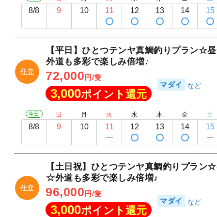
8/8
9
10
11
12
13
14
15
【平日】ひとつテンヤ真鯛釣りプラン☆昼
外道も多彩で楽しみ倍増♪
仕立
72,000
円/隻
マダイ
3,000
ポイント還元
今日
日
月
火
水
木
金
土
8/8
9
10
11
12
13
14
15
【土日祝】ひとつテンヤ真鯛釣りプラン☆
☆外道も多彩で楽しみ倍増♪
仕立
96,000
円/隻
マダイ
3,000
ポイント還元