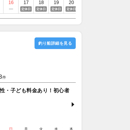
16
17
18
19
20
21
22
23
定休日
定休日
定休日
定休日
釣り船詳細を見る
3
件
性・子ども料金あり！初心者
日
月
火
水
木
金
土
日