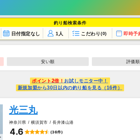
釣り船検索条件
日付指定なし
1人
こだわり
即時予
(0)
安い順
評価順
2
ポイント
倍！
お試しモニター中！
30
16
新規加盟から
日以内の釣り船を見る（
件）
光三丸
神奈川県
横須賀市
長井漆山港
4.6
(36件)
▲