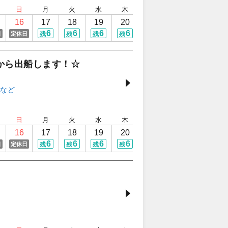
日
月
火
水
木
金
土
日
16
17
18
19
20
21
22
23
6
6
6
6
6
4
6
日
定休日
残
残
残
残
残
残
残
から出船します！☆
日
月
火
水
木
金
土
日
16
17
18
19
20
21
22
23
6
6
6
6
6
6
6
日
定休日
残
残
残
残
残
残
残