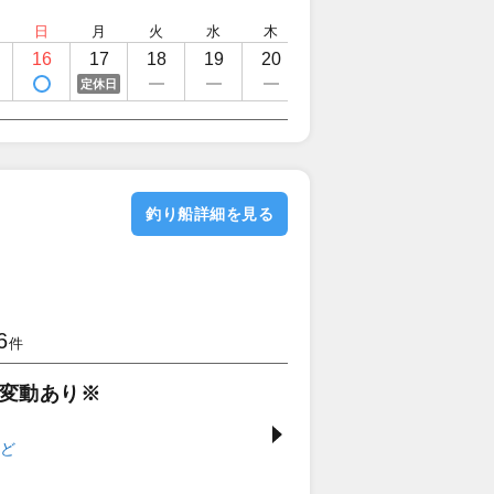
日
月
火
水
木
金
土
日
16
17
18
19
20
21
22
23
定休日
釣り船詳細を見る
6
件
変動あり※