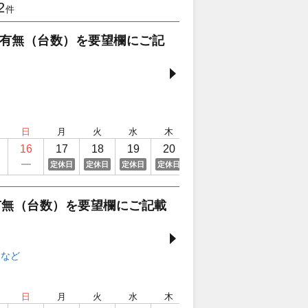
2
件
有無（台数）を要望欄にご記
日
月
火
水
木
金
土
日
16
17
18
19
20
21
22
23
定休日
定休日
定休日
定休日
有無（台数）を要望欄にご記載
日
月
火
水
木
金
土
日