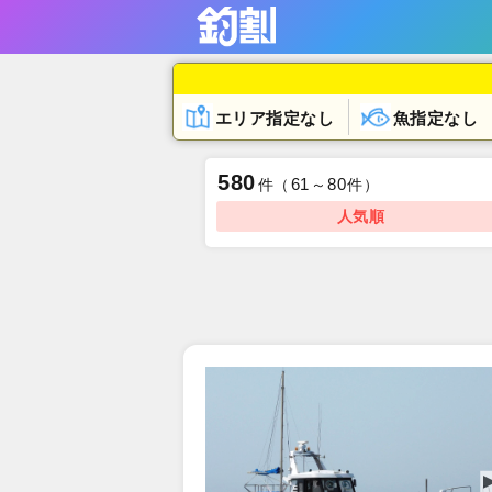
エリア指定なし
魚指定なし
580
61
80
件
（
～
件）
人気順