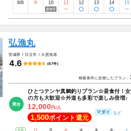
8/8
9
10
11
12
13
14
15
定休日
弘漁丸
茨城県
日立市
久慈漁港
4.6
(67件)
▲
検索条件に合致したプラン：
ひとつテンヤ真鯛釣りプラン☆昼食付！女
の方も大歓迎☆外道も多彩で楽しみ倍増♪
乗合
12,000
円/人
マダイ
1,500
ポイント還元
今日
日
月
火
水
木
金
土