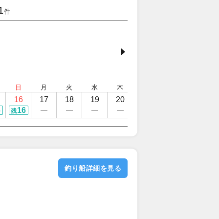
1
件
日
月
火
水
木
金
土
日
16
17
18
19
20
21
22
23
6
16
残
釣り船詳細を見る