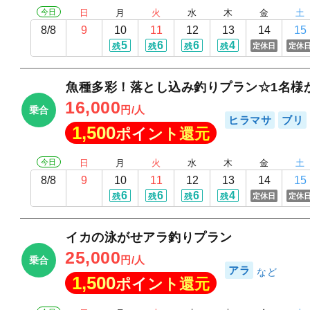
今日
日
月
火
水
木
金
土
8/8
9
10
11
12
13
14
15
5
6
6
4
定休日
定休
残
残
残
残
魚種多彩！落とし込み釣りプラン☆1名様
16,000
円/人
乗合
ヒラマサ
ブリ
1,500
ポイント還元
今日
日
月
火
水
木
金
土
8/8
9
10
11
12
13
14
15
6
6
6
4
定休日
定休
残
残
残
残
イカの泳がせアラ釣りプラン
25,000
円/人
乗合
アラ
1,500
ポイント還元