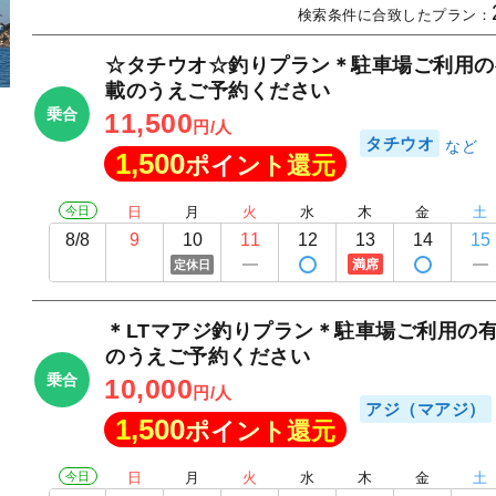
検索条件に合致したプラン：
☆タチウオ☆釣りプラン＊駐車場ご利用の
載のうえご予約ください
乗合
11,500
円/人
タチウオ
1,500
ポイント還元
今日
日
月
火
水
木
金
土
8/8
9
10
11
12
13
14
15
満席
定休日
＊LTマアジ釣りプラン＊駐車場ご利用の
のうえご予約ください
乗合
10,000
円/人
アジ（マアジ）
1,500
ポイント還元
今日
日
月
火
水
木
金
土