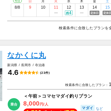
今日
日
月
火
水
木
金
土
8/8
9
10
11
12
13
14
15
4
定休日
定休
残
検索条件に合致したプランを
なかくに丸
新潟県
長岡市
寺泊港
4.6
(23件)
▲
検索条件に合致したプラン：
＜午前＞コマセマダイ釣りプラン
8,000
円/人
乗合
マダイ