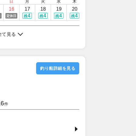
日
月
火
水
木
金
土
日
16
17
18
19
20
21
22
23
4
4
4
4
4
4
4
日
定休日
残
残
残
残
残
残
残
全て見る
釣り船詳細を見る
16
件