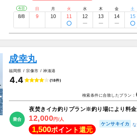
今日
日
月
火
水
木
金
土
8/8
9
10
11
12
13
14
15
成幸丸
福岡県
宗像市
神湊港
4.4
(18件)
▲
検索条件に合致したプラン：
夜焚きイカ釣りプラン※釣り場により料金
12,000
円/人
乗合
ケンサキイカ
1,500
ポイント還元