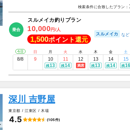
検索条件に合致したプラン：
スルメイカ釣りプラン
10,000
円/人
乗合
スルメイカ
1,500
ポイント還元
今日
日
月
火
水
木
金
土
8/8
9
10
11
12
13
14
15
13
14
13
14
1
満席
残
残
残
残
残
深川 吉野屋
東京都
江東区
木場
4.5
(105件)
▲