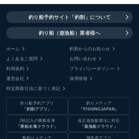
釣り船予約サイト「釣割」について
釣り船（遊漁船）業者様へ
ホーム
釣割からのお知らせ
よくあるご質問
お問い合わせ
利用規約
プライバシーポリシー
運営会社
採用情報
特定商取引法に基づく表記
釣り船予約アプリ
釣りメディア
「釣割アプリ」
「FISHINGJAPAN」
1秒記入の乗船名簿
改正遊漁船業法に対応
「乗船名簿クラウド」
「遊漁船クラウド」
船釣りメディア
潮見表アプリ