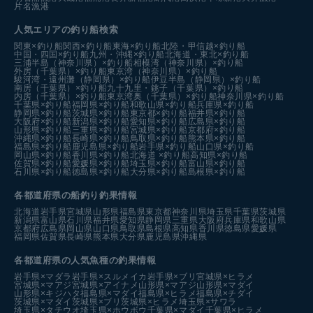
片名漁港
人気エリアの釣り船検索
関東×釣り船
関西×釣り船
東海×釣り船
北陸・甲信越×釣り船
中国・四国×釣り船
九州・沖縄×釣り船
北海道・東北×釣り船
三浦半島（神奈川県）×釣り船
相模湾（神奈川県）×釣り船
外房（千葉県）×釣り船
東京湾（神奈川県）×釣り船
駿河湾・遠州灘（静岡県）×釣り船
伊豆半島（静岡県）×釣り船
南房（千葉県）×釣り船
九十九里・銚子（千葉県）×釣り船
内房（千葉県）×釣り船
東京湾奥（千葉県）×釣り船
神奈川県×釣り船
千葉県×釣り船
福岡県×釣り船
和歌山県×釣り船
兵庫県×釣り船
静岡県×釣り船
茨城県×釣り船
東京都×釣り船
福井県×釣り船
大阪府×釣り船
新潟県×釣り船
愛知県×釣り船
広島県×釣り船
山形県×釣り船
三重県×釣り船
宮城県×釣り船
京都府×釣り船
沖縄県×釣り船
長崎県×釣り船
鳥取県×釣り船
熊本県×釣り船
福島県×釣り船
鹿児島県×釣り船
岩手県×釣り船
山口県×釣り船
岡山県×釣り船
香川県×釣り船
北海道 ×釣り船
高知県×釣り船
佐賀県×釣り船
愛媛県×釣り船
埼玉県×釣り船
富山県×釣り船
石川県×釣り船
徳島県×釣り船
大分県×釣り船
島根県×釣り船
各都道府県の船釣り釣果情報
北海道
岩手県
宮城県
山形県
福島県
東京都
神奈川県
埼玉県
千葉県
茨城県
新潟県
富山県
石川県
福井県
愛知県
静岡県
三重県
大阪府
兵庫県
和歌山県
京都府
広島県
岡山県
山口県
鳥取県
島根県
高知県
香川県
徳島県
愛媛県
福岡県
佐賀県
長崎県
熊本県
大分県
鹿児島県
沖縄県
各都道府県の人気魚種の釣果情報
岩手県×マダラ
岩手県×スルメイカ
岩手県×ブリ
宮城県×ヒラメ
宮城県×マアジ
宮城県×アイナメ
山形県×マアジ
山形県×マダイ
山形県×キジハタ
福島県×マダイ
福島県×ヒラメ
福島県×チダイ
茨城県×マダイ
茨城県×ブリ
茨城県×ヒラメ
埼玉県×サワラ
埼玉県×タチウオ
埼玉県×ホウボウ
千葉県×マダイ
千葉県×ヒラメ