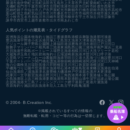
勝浦市
南伊勢町
大洗町
浜田市
五島市
上天草市
芦北町
愛南町
いわき市
大磯町
長門市
千葉市
焼津市
亘理町
境港市
田原市
臼杵市
鈴鹿市
西尾市
恩納村
銚子市
仙台市
八戸市
芦屋町
光市
舞鶴市
行橋市
碧南市
西海市
高松市
葉山町
徳之島町
気仙沼市
市川市
桑名市
廿日市市
福岡市
赤穂市
屋久島町
苫小牧市
玉名市
糸魚川市
川崎市
尾鷲市
柳井市
宇土市
加古川市
宗像市
諫早市
西宮市
上越市
倉敷市
出水市
南あわじ市
人気ポイントの潮見表・タイドグラフ
若洲海浜公園
本牧海釣り施設
三番瀬
鹿島港
横浜
舞阪漁港
那珂湊港
豊浜漁港
宇野港
小名浜港
貝塚人工島
加太漁港
大津港
葛西海浜公園
アジュール舞子
野島公園
閖上港
福田港
須磨海岸
清水港
旧江戸川河口
新舞子マリンパーク
相馬港
三池港
東扇島西公園
三浦海岸
南芦屋浜
二見港
片貝漁港
平和島ボートレース場
野北漁港
相模川河口
大洗マリーナ
若松
大蔵海岸
玉島Ｅ地区
碧南海釣り広場
波崎新漁港
木曽川河口
呼子港
八景島マリーナ
ふれーゆ裏
飯岡漁港
羽田
日立港
大黒海づり施設
豊川河口
千葉ポートパーク
関門橋
名護漁港
御前崎港
師崎港
阿武隈川河口
天神崎
海の公園
検見川堤防
筑後川昇開橋
室見川河口
敦賀新港
横須賀
平磯海づり公園
牛窓港
垂水漁港
明石港
本渡港
鳥取港
東幡豆漁港
佐伯港
仙台漁港
田ノ浦漁港
津名港
豊橋
大磯港
神戸空港親水護岸
木更津港
武庫川一文字
新宮漁港
吉野川河口
三角西港
洲本港
千葉港
城ヶ島公園
小島漁港
吹上浜
三崎漁港
妻鹿漁港
熊本新港
館山港
牛深
宇品波止場公園
志賀島漁港
大三島フィッシングパーク
網干港
新仁尾港
片瀬漁港
市原海釣り施設
姪浜漁港
本荘人工島
古宇利島
亀浦港
© 2004- B.Creation Inc.
※掲載されているすべての情報の
無断転載・転用・コピー等の行為は一切禁じます。