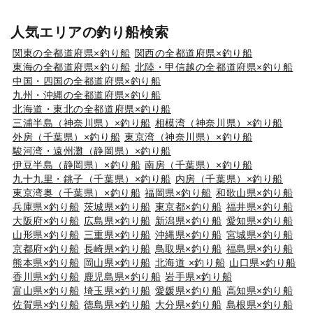
人気エリアの釣り船検索
関東の全都道府県×釣り船
関西の全都道府県×釣り船
東海の全都道府県×釣り船
北陸・甲信越の全都道府県×釣り船
中国・四国の全都道府県×釣り船
九州・沖縄の全都道府県×釣り船
北海道・東北の全都道府県×釣り船
三浦半島（神奈川県）×釣り船
相模湾（神奈川県）×釣り船
外房（千葉県）×釣り船
東京湾（神奈川県）×釣り船
駿河湾・遠州灘（静岡県）×釣り船
伊豆半島（静岡県）×釣り船
南房（千葉県）×釣り船
九十九里・銚子（千葉県）×釣り船
内房（千葉県）×釣り船
東京湾奥（千葉県）×釣り船
福岡県×釣り船
和歌山県×釣り船
兵庫県×釣り船
茨城県×釣り船
東京都×釣り船
福井県×釣り船
大阪府×釣り船
広島県×釣り船
新潟県×釣り船
愛知県×釣り船
山形県×釣り船
三重県×釣り船
沖縄県×釣り船
宮城県×釣り船
京都府×釣り船
長崎県×釣り船
鳥取県×釣り船
福島県×釣り船
熊本県×釣り船
岡山県×釣り船
北海道 ×釣り船
山口県×釣り船
香川県×釣り船
鹿児島県×釣り船
岩手県×釣り船
富山県×釣り船
埼玉県×釣り船
愛媛県×釣り船
高知県×釣り船
佐賀県×釣り船
徳島県×釣り船
大分県×釣り船
島根県×釣り船