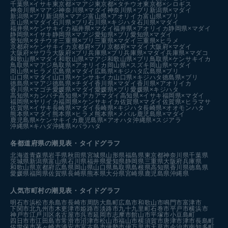
千葉県×イサキ
東京都×マアジ
東京都×タチウオ
東京都×シロギス
神奈川県×マアジ
神奈川県×マダイ
神奈川県×ブリ
新潟県×マダイ
新潟県×ブリ
新潟県×マアジ
富山県×アオリイカ
富山県×ブリ
富山県×マダイ
石川県×ブリ
石川県×キジハタ
石川県×マダイ
福井県×ケンサキイカ
福井県×マダイ
福井県×アオリイカ
静岡県×マダイ
静岡県×イサキ
静岡県×マアジ
愛知県×ブリ
愛知県×マダイ
愛知県×タチウオ
三重県×ブリ
三重県×マダイ
三重県×ヒラメ
京都府×ケンサキイカ
京都府×ブリ
京都府×マダイ
大阪府×マダイ
大阪府×サワラ
大阪府×ブリ
兵庫県×ブリ
兵庫県×マダイ
兵庫県×マダコ
和歌山県×マダイ
和歌山県×マアジ
和歌山県×ブリ
鳥取県×ケンサキイカ
鳥取県×マアジ
鳥取県×アオリイカ
岡山県×スズキ
岡山県×マダイ
岡山県×ヒラメ
広島県×マダイ
広島県×キジハタ
広島県×ブリ
山口県×マダイ
山口県×ケンサキイカ
山口県×キジハタ
徳島県×ブリ
徳島県×マアジ
徳島県×チダイ
香川県×マダイ
香川県×アオリイカ
香川県×マゴチ
愛媛県×マダイ
愛媛県×ブリ
愛媛県×キジハタ
高知県×カンパチ
高知県×アカアマダイ
高知県×イサキ
福岡県×マダイ
福岡県×ヤリイカ
福岡県×ケンサキイカ
佐賀県×マダイ
佐賀県×ヒラマサ
佐賀県×イサキ
長崎県×マダイ
長崎県×キジハタ
長崎県×オオモンハタ
熊本県×マダイ
熊本県×ヒラメ
熊本県×メバル
鹿児島県×マダイ
鹿児島県×ケンサキイカ
鹿児島県×アオハタ
沖縄県×スジアラ
沖縄県×キハダ
沖縄県×バラハタ
各都道府県の潮見表
・タイドグラフ
北海道
青森県
岩手県
秋田県
宮城県
山形県
福島県
東京都
神奈川県
千葉県
茨城県
新潟県
富山県
石川県
福井県
愛知県
静岡県
三重県
大阪府
兵庫県
和歌山県
京都府
広島県
岡山県
山口県
鳥取県
島根県
高知県
香川県
徳島県
愛媛県
福岡県
佐賀県
長崎県
熊本県
大分県
宮崎県
鹿児島県
沖縄県
人気市町村の潮見表・タイドグラフ
明石市
浜松市
糸島市
長崎市
周防大島町
広島市
和歌山市
鳴門市
富津市
下関市
北九州市
木更津市
姫路市
淡路市
九十九里町
石巻市
平戸市
横浜市
神戸市
江戸川区
名古屋市
呉市
延岡市
志摩市
館山市
平塚市
小豆島町
四日市市
江田島市
常滑市
沼津市
松山市
福山市
横須賀市
唐津市
津市
長島町
佐世保市
茅ヶ崎市
浦安市
宮古島市
伊勢市
伊万里市
天草市
今治市
南知多町