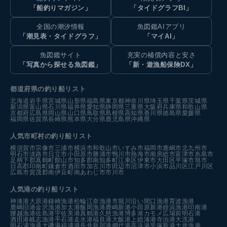
「船釣りマガジン」
「タイドグラフBI」
全国の潮汐情報
魚図鑑AIアプリ
「潮見表・タイドグラフ」
「マイAI」
魚図鑑サイト
充実の補償内容と安さ
「写真から探せる魚図鑑」
「新・遊漁船保険DX」
都道府県の釣り船リスト
北海道
岩手県
宮城県
山形県
福島県
東京都
神奈川県
埼玉県
千葉県
茨城県
新潟県
富山県
石川県
福井県
愛知県
静岡県
三重県
大阪府
兵庫県
和歌山県
京都府
広島県
岡山県
山口県
鳥取県
島根県
高知県
香川県
徳島県
愛媛県
福岡県
佐賀県
長崎県
熊本県
大分県
鹿児島県
沖縄県
人気市町村の釣り船リスト
横須賀市
宗像市
三浦市
横浜市
和歌山市
いすみ市
福岡市
鹿嶋市
北九州市
明石市
淡路市
日立市
小田原市
勝浦市
鴨川市
熱海市
南房総市
富津市
糸島市
足柄下郡真鶴町
館山市
知多郡南知多町
江東区
伊東市
大田区
平塚市
旭市
日高郡印南町
鎌倉市
酒田市
加古川市
田辺市
沼津市
小浜市
品川区
江戸川区
広島市
賀茂郡南伊豆町
南あわじ市
市川市
人気港の釣り船リスト
神湊港
大原港
鐘崎漁港
松輪江奈漁港
市堀川沿い
間口漁港
育波漁港
鹿嶋旧港
金沢漁港
加太港
飯岡漁港
鹿嶋新港
小田原新港
姪浜漁港
印南港
腰越漁港
佐島港
宇佐美港
真鶴港
久慈漁港
博多港カモメ広場前
明石港
酒田港
岐志漁港
手石港
走水港
福良港
大飯港
上総湊港
寺泊港
大洗港
明石浦漁港
大磯港
福浦港
長井新宿港
網代港
高浜港
平塚新港
大井漁港