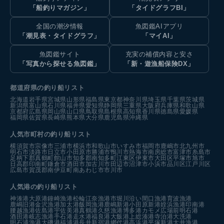
「船釣りマガジン」
「タイドグラフBI」
全国の潮汐情報
魚図鑑AIアプリ
「潮見表・タイドグラフ」
「マイAI」
魚図鑑サイト
充実の補償内容と安さ
「写真から探せる魚図鑑」
「新・遊漁船保険DX」
都道府県の釣り船リスト
北海道
岩手県
宮城県
山形県
福島県
東京都
神奈川県
埼玉県
千葉県
茨城県
新潟県
富山県
石川県
福井県
愛知県
静岡県
三重県
大阪府
兵庫県
和歌山県
京都府
広島県
岡山県
山口県
鳥取県
島根県
高知県
香川県
徳島県
愛媛県
福岡県
佐賀県
長崎県
熊本県
大分県
鹿児島県
沖縄県
人気市町村の釣り船リスト
横須賀市
宗像市
三浦市
横浜市
和歌山市
いすみ市
福岡市
鹿嶋市
北九州市
明石市
淡路市
日立市
小田原市
勝浦市
鴨川市
熱海市
南房総市
富津市
糸島市
足柄下郡真鶴町
館山市
知多郡南知多町
江東区
伊東市
大田区
平塚市
旭市
日高郡印南町
鎌倉市
酒田市
加古川市
田辺市
沼津市
小浜市
品川区
江戸川区
広島市
賀茂郡南伊豆町
南あわじ市
市川市
人気港の釣り船リスト
神湊港
大原港
鐘崎漁港
松輪江奈漁港
市堀川沿い
間口漁港
育波漁港
鹿嶋旧港
金沢漁港
加太港
飯岡漁港
鹿嶋新港
小田原新港
姪浜漁港
印南港
腰越漁港
佐島港
宇佐美港
真鶴港
久慈漁港
博多港カモメ広場前
明石港
酒田港
岐志漁港
手石港
走水港
福良港
大飯港
上総湊港
寺泊港
大洗港
明石浦漁港
大磯港
福浦港
長井新宿港
網代港
高浜港
平塚新港
大井漁港