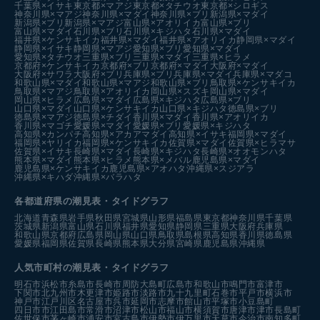
千葉県×イサキ
東京都×マアジ
東京都×タチウオ
東京都×シロギス
神奈川県×マアジ
神奈川県×マダイ
神奈川県×ブリ
新潟県×マダイ
新潟県×ブリ
新潟県×マアジ
富山県×アオリイカ
富山県×ブリ
富山県×マダイ
石川県×ブリ
石川県×キジハタ
石川県×マダイ
福井県×ケンサキイカ
福井県×マダイ
福井県×アオリイカ
静岡県×マダイ
静岡県×イサキ
静岡県×マアジ
愛知県×ブリ
愛知県×マダイ
愛知県×タチウオ
三重県×ブリ
三重県×マダイ
三重県×ヒラメ
京都府×ケンサキイカ
京都府×ブリ
京都府×マダイ
大阪府×マダイ
大阪府×サワラ
大阪府×ブリ
兵庫県×ブリ
兵庫県×マダイ
兵庫県×マダコ
和歌山県×マダイ
和歌山県×マアジ
和歌山県×ブリ
鳥取県×ケンサキイカ
鳥取県×マアジ
鳥取県×アオリイカ
岡山県×スズキ
岡山県×マダイ
岡山県×ヒラメ
広島県×マダイ
広島県×キジハタ
広島県×ブリ
山口県×マダイ
山口県×ケンサキイカ
山口県×キジハタ
徳島県×ブリ
徳島県×マアジ
徳島県×チダイ
香川県×マダイ
香川県×アオリイカ
香川県×マゴチ
愛媛県×マダイ
愛媛県×ブリ
愛媛県×キジハタ
高知県×カンパチ
高知県×アカアマダイ
高知県×イサキ
福岡県×マダイ
福岡県×ヤリイカ
福岡県×ケンサキイカ
佐賀県×マダイ
佐賀県×ヒラマサ
佐賀県×イサキ
長崎県×マダイ
長崎県×キジハタ
長崎県×オオモンハタ
熊本県×マダイ
熊本県×ヒラメ
熊本県×メバル
鹿児島県×マダイ
鹿児島県×ケンサキイカ
鹿児島県×アオハタ
沖縄県×スジアラ
沖縄県×キハダ
沖縄県×バラハタ
各都道府県の潮見表
・タイドグラフ
北海道
青森県
岩手県
秋田県
宮城県
山形県
福島県
東京都
神奈川県
千葉県
茨城県
新潟県
富山県
石川県
福井県
愛知県
静岡県
三重県
大阪府
兵庫県
和歌山県
京都府
広島県
岡山県
山口県
鳥取県
島根県
高知県
香川県
徳島県
愛媛県
福岡県
佐賀県
長崎県
熊本県
大分県
宮崎県
鹿児島県
沖縄県
人気市町村の潮見表・タイドグラフ
明石市
浜松市
糸島市
長崎市
周防大島町
広島市
和歌山市
鳴門市
富津市
下関市
北九州市
木更津市
姫路市
淡路市
九十九里町
石巻市
平戸市
横浜市
神戸市
江戸川区
名古屋市
呉市
延岡市
志摩市
館山市
平塚市
小豆島町
四日市市
江田島市
常滑市
沼津市
松山市
福山市
横須賀市
唐津市
津市
長島町
佐世保市
茅ヶ崎市
浦安市
宮古島市
伊勢市
伊万里市
天草市
今治市
南知多町