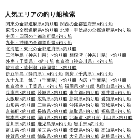
人気エリアの釣り船検索
関東の全都道府県×釣り船
関西の全都道府県×釣り船
東海の全都道府県×釣り船
北陸・甲信越の全都道府県×釣り船
中国・四国の全都道府県×釣り船
九州・沖縄の全都道府県×釣り船
北海道・東北の全都道府県×釣り船
三浦半島（神奈川県）×釣り船
相模湾（神奈川県）×釣り船
外房（千葉県）×釣り船
東京湾（神奈川県）×釣り船
駿河湾・遠州灘（静岡県）×釣り船
伊豆半島（静岡県）×釣り船
南房（千葉県）×釣り船
九十九里・銚子（千葉県）×釣り船
内房（千葉県）×釣り船
東京湾奥（千葉県）×釣り船
福岡県×釣り船
和歌山県×釣り船
兵庫県×釣り船
茨城県×釣り船
東京都×釣り船
福井県×釣り船
大阪府×釣り船
広島県×釣り船
新潟県×釣り船
愛知県×釣り船
山形県×釣り船
三重県×釣り船
沖縄県×釣り船
宮城県×釣り船
京都府×釣り船
長崎県×釣り船
鳥取県×釣り船
福島県×釣り船
熊本県×釣り船
岡山県×釣り船
北海道 ×釣り船
山口県×釣り船
香川県×釣り船
鹿児島県×釣り船
岩手県×釣り船
富山県×釣り船
埼玉県×釣り船
愛媛県×釣り船
高知県×釣り船
佐賀県×釣り船
徳島県×釣り船
大分県×釣り船
島根県×釣り船