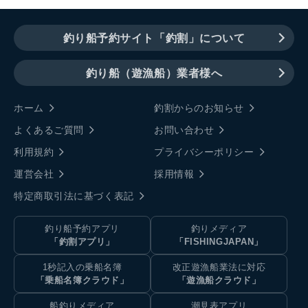
釣り船予約サイト「釣割」について
釣り船（遊漁船）業者様へ
ホーム
釣割からのお知らせ
よくあるご質問
お問い合わせ
利用規約
プライバシーポリシー
運営会社
採用情報
特定商取引法に基づく表記
釣り船予約アプリ
釣りメディア
「釣割アプリ」
「FISHINGJAPAN」
1秒記入の乗船名簿
改正遊漁船業法に対応
「乗船名簿クラウド」
「遊漁船クラウド」
船釣りメディア
潮見表アプリ