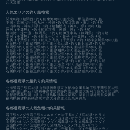
片名漁港
人気エリアの釣り船検索
関東×釣り船
関西×釣り船
東海×釣り船
北陸・甲信越×釣り船
中国・四国×釣り船
九州・沖縄×釣り船
北海道・東北×釣り船
三浦半島（神奈川県）×釣り船
相模湾（神奈川県）×釣り船
外房（千葉県）×釣り船
東京湾（神奈川県）×釣り船
駿河湾・遠州灘（静岡県）×釣り船
伊豆半島（静岡県）×釣り船
南房（千葉県）×釣り船
九十九里・銚子（千葉県）×釣り船
内房（千葉県）×釣り船
東京湾奥（千葉県）×釣り船
神奈川県×釣り船
千葉県×釣り船
福岡県×釣り船
和歌山県×釣り船
兵庫県×釣り船
静岡県×釣り船
茨城県×釣り船
東京都×釣り船
福井県×釣り船
大阪府×釣り船
新潟県×釣り船
愛知県×釣り船
広島県×釣り船
山形県×釣り船
三重県×釣り船
宮城県×釣り船
京都府×釣り船
沖縄県×釣り船
長崎県×釣り船
鳥取県×釣り船
熊本県×釣り船
福島県×釣り船
鹿児島県×釣り船
岩手県×釣り船
山口県×釣り船
岡山県×釣り船
香川県×釣り船
北海道 ×釣り船
高知県×釣り船
佐賀県×釣り船
愛媛県×釣り船
埼玉県×釣り船
富山県×釣り船
石川県×釣り船
徳島県×釣り船
大分県×釣り船
島根県×釣り船
各都道府県の船釣り釣果情報
北海道
岩手県
宮城県
山形県
福島県
東京都
神奈川県
埼玉県
千葉県
茨城県
新潟県
富山県
石川県
福井県
愛知県
静岡県
三重県
大阪府
兵庫県
和歌山県
京都府
広島県
岡山県
山口県
鳥取県
島根県
高知県
香川県
徳島県
愛媛県
福岡県
佐賀県
長崎県
熊本県
大分県
鹿児島県
沖縄県
各都道府県の人気魚種の釣果情報
岩手県×マダラ
岩手県×スルメイカ
岩手県×ブリ
宮城県×ヒラメ
宮城県×マアジ
宮城県×アイナメ
山形県×マアジ
山形県×マダイ
山形県×キジハタ
福島県×マダイ
福島県×ヒラメ
福島県×チダイ
茨城県×マダイ
茨城県×ブリ
茨城県×ヒラメ
埼玉県×サワラ
埼玉県×タチウオ
埼玉県×ホウボウ
千葉県×マダイ
千葉県×ヒラメ