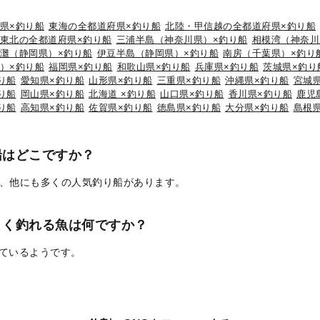
県×釣り船
東海の全都道府県×釣り船
北陸・甲信越の全都道府県×釣り船
東北の全都道府県×釣り船
三浦半島（神奈川県）×釣り船
相模湾（神奈川
灘（静岡県）×釣り船
伊豆半島（静岡県）×釣り船
南房（千葉県）×釣り
）×釣り船
福岡県×釣り船
和歌山県×釣り船
兵庫県×釣り船
茨城県×釣り
り船
愛知県×釣り船
山形県×釣り船
三重県×釣り船
沖縄県×釣り船
宮城
り船
岡山県×釣り船
北海道 ×釣り船
山口県×釣り船
香川県×釣り船
鹿児
り船
高知県×釣り船
佐賀県×釣り船
徳島県×釣り船
大分県×釣り船
島根
船はどこですか？
、他にも多くの人気釣り船があります。
よく釣れる魚は何ですか？
れているようです。