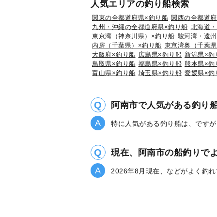
人気エリアの釣り船検索
関東の全都道府県×釣り船
関西の全都道府
九州・沖縄の全都道府県×釣り船
北海道・
東京湾（神奈川県）×釣り船
駿河湾・遠州
内房（千葉県）×釣り船
東京湾奥（千葉県
大阪府×釣り船
広島県×釣り船
新潟県×釣
鳥取県×釣り船
福島県×釣り船
熊本県×釣
富山県×釣り船
埼玉県×釣り船
愛媛県×釣
阿南市で人気がある釣り
特に人気がある釣り船は、ですが
現在、阿南市の船釣りで
2026年8月現在、などがよく釣