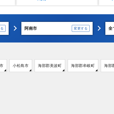
阿南市
全
する
変更する
市
小松島市
海部郡美波町
海部郡牟岐町
海部