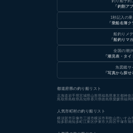
釣り船予約
「釣割ア
1秒記入の
「乗船名簿ク
船釣りメ
「船釣りマ
全国の潮
「潮見表・タイ
魚図鑑サ
「写真から探せ
都道府県の釣り船リスト
北海道
岩手県
宮城県
山形県
福島県
東京都
神奈
鳥取県
島根県
高知県
香川県
徳島県
愛媛県
福岡
人気市町村の釣り船リスト
横須賀市
宗像市
三浦市
横浜市
和歌山市
いすみ
知多郡南知多町
江東区
伊東市
大田区
平塚市
旭