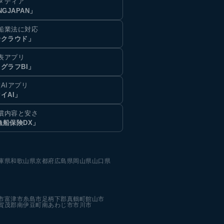
メディア
NGJAPAN」
船業法に対応
船クラウド」
表アプリ
グラフBI」
AIアプリ
イAI」
償内容と安さ
漁船保険DX」
庫県
和歌山県
京都府
広島県
岡山県
山口県
市
富津市
糸島市
足柄下郡真鶴町
館山市
賀茂郡南伊豆町
南あわじ市
市川市