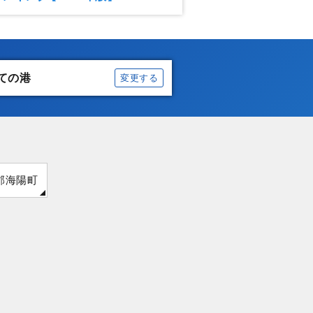
ての港
変更する
郡海陽町