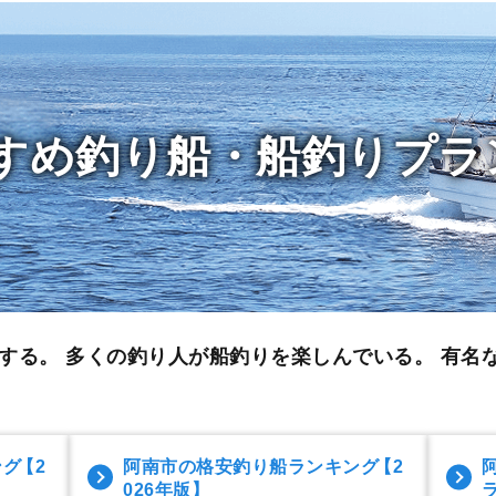
すめ釣り船・船釣りプラ
する。 多くの釣り人が船釣りを楽しんでいる。
有名
ング
【2
阿南市の格安釣り船ランキング
【2
026年版】