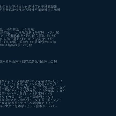
港
印南港
腰越漁港
佐島港
宇佐美港
真鶴港
長井新宿港
網代港
高浜港
平塚新港
大井漁港
島（神奈川県）×釣り船
静岡県）×釣り船
南房（千葉県）×釣り船
×釣り船
和歌山県×釣り船
兵庫県×釣り船
×釣り船
三重県×釣り船
宮城県×釣り船
県×釣り船
岡山県×釣り船
香川県×釣り船
×釣り船
島根県×釣り船
庫県
和歌山県
京都府
広島県
岡山県
山口県
形県×キジハタ
福島県×マダイ
福島県×ヒラメ
県×ヒラメ
千葉県×イサキ
東京都×マアジ
富山県×アオリイカ
富山県×ブリ
富山県×マダイ
サキ
静岡県×マアジ
愛知県×ブリ
愛知県×マダイ
阪府×サワラ
大阪府×ブリ
兵庫県×ブリ
オリイカ
岡山県×スズキ
岡山県×マダイ
徳島県×マアジ
徳島県×チダイ
香川県×マダイ
イサキ
福岡県×マダイ
福岡県×ヤリイカ
県×マダイ
熊本県×ヒラメ
熊本県×メバル