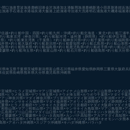
い
間口漁港
育波漁港
鹿嶋旧港
金沢漁港
加太港
飯岡漁港
鹿嶋新港
小田原新港
姪浜漁
志漁港
手石港
走水港
福良港
大飯港
上総湊港
寺泊港
大洗港
明石浦漁港
大磯港
福浦港
甲信越×釣り船
中国・四国×釣り船
九州・沖縄×釣り船
北海道・東北×釣り船
三浦半
釣り船
東京湾（神奈川県）×釣り船
駿河湾・遠州灘（静岡県）×釣り船
伊豆半島（
県）×釣り船
東京湾奥（千葉県）×釣り船
神奈川県×釣り船
千葉県×釣り船
福岡県
福井県×釣り船
大阪府×釣り船
新潟県×釣り船
愛知県×釣り船
広島県×釣り船
山形県
鳥取県×釣り船
熊本県×釣り船
福島県×釣り船
鹿児島県×釣り船
岩手県×釣り船
山口
愛媛県×釣り船
埼玉県×釣り船
富山県×釣り船
石川県×釣り船
徳島県×釣り船
大分県
川県
埼玉県
千葉県
茨城県
新潟県
富山県
石川県
福井県
愛知県
静岡県
三重県
大阪府
兵
県
佐賀県
長崎県
熊本県
大分県
鹿児島県
沖縄県
リ
宮城県×ヒラメ
宮城県×マアジ
宮城県×アイナメ
山形県×マアジ
山形県×マダイ
山
城県×ヒラメ
埼玉県×サワラ
埼玉県×タチウオ
埼玉県×ホウボウ
千葉県×マダイ
千葉
マアジ
神奈川県×マダイ
神奈川県×ブリ
新潟県×マダイ
新潟県×ブリ
新潟県×マアジ
福井県×ケンサキイカ
福井県×マダイ
福井県×アオリイカ
静岡県×マダイ
静岡県×イ
三重県×ヒラメ
京都府×ケンサキイカ
京都府×ブリ
京都府×マダイ
大阪府×マダイ
大
イ
和歌山県×マアジ
和歌山県×ブリ
鳥取県×ケンサキイカ
鳥取県×マアジ
鳥取県×ア
タ
広島県×ブリ
山口県×マダイ
山口県×ケンサキイカ
山口県×キジハタ
徳島県×ブリ
ダイ
愛媛県×ブリ
愛媛県×キジハタ
高知県×カンパチ
高知県×アカアマダイ
高知県×
ヒラマサ
佐賀県×イサキ
長崎県×マダイ
長崎県×キジハタ
長崎県×オオモンハタ
熊本
島県×アオハタ
沖縄県×スジアラ
沖縄県×キハダ
沖縄県×バラハタ