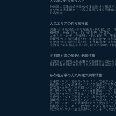
人気港の釣り船リスト
神湊港
大原港
鐘崎漁港
松輪江奈漁港
市堀川沿
久慈漁港
博多港カモメ広場前
明石港
酒田港
岐
片名漁港
人気エリアの釣り船検索
関東×釣り船
関西×釣り船
東海×釣り船
北陸・
相模湾（神奈川県）×釣り船
外房（千葉県）×
九十九里・銚子（千葉県）×釣り船
内房（千葉
静岡県×釣り船
茨城県×釣り船
東京都×釣り船
京都府×釣り船
沖縄県×釣り船
長崎県×釣り船
北海道 ×釣り船
高知県×釣り船
佐賀県×釣り船
各都道府県の船釣り釣果情報
北海道
岩手県
宮城県
山形県
福島県
東京都
神奈
鳥取県
島根県
高知県
香川県
徳島県
愛媛県
福岡
各都道府県の人気魚種の釣果情報
岩手県×マダラ
岩手県×スルメイカ
岩手県×ブ
福島県×チダイ
茨城県×マダイ
茨城県×ブリ
茨
東京都×タチウオ
東京都×シロギス
神奈川県×
石川県×ブリ
石川県×キジハタ
石川県×マダイ
愛知県×タチウオ
三重県×ブリ
三重県×マダイ
兵庫県×マダイ
兵庫県×マダコ
和歌山県×マダ
岡山県×ヒラメ
広島県×マダイ
広島県×キジハ
香川県×アオリイカ
香川県×マゴチ
愛媛県×マ
福岡県×ケンサキイカ
佐賀県×マダイ
佐賀県×
鹿児島県×マダイ
鹿児島県×ケンサキイカ
鹿児