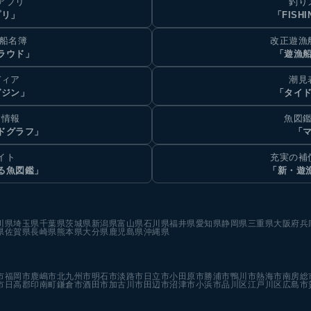
アプリ
釣り
プリ」
「FISHI
乗船名簿
改正遊漁
ラウド」
「遊漁
ディア
潮見
ガジン」
「タイド
汐情報
魚図鑑
ドグラフ」
「マ
イト
充実の補
る魚図鑑」
「新・遊
川県
埼玉県
千葉県
茨城県
新潟県
富山県
石川県
福井県
愛知県
静岡県
三重県
大阪府
兵
県
佐賀県
長崎県
熊本県
大分県
鹿児島県
沖縄県
市
福岡市
鹿嶋市
北九州市
明石市
淡路市
日立市
小田原市
勝浦市
鴨川市
熱海市
南房総
市
日高郡印南町
鎌倉市
酒田市
加古川市
田辺市
沼津市
小浜市
品川区
江戸川区
広島市