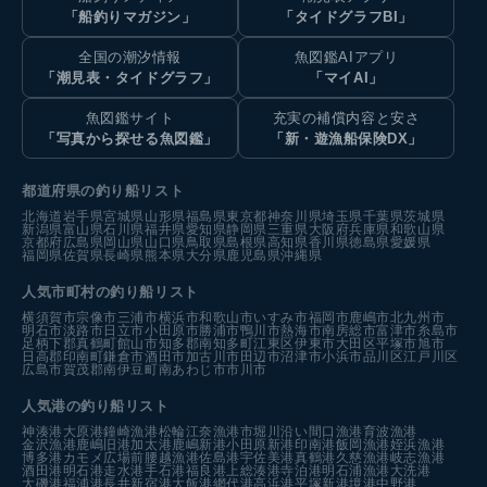
「船釣りマガジン」
「タイドグラフBI」
全国の潮汐情報
魚図鑑AIアプリ
「潮見表・タイドグラフ」
「マイAI」
魚図鑑サイト
充実の補償内容と安さ
「写真から探せる魚図鑑」
「新・遊漁船保険DX」
都道府県の釣り船リスト
北海道
岩手県
宮城県
山形県
福島県
東京都
神奈川県
埼玉県
千葉県
茨城県
新潟県
富山県
石川県
福井県
愛知県
静岡県
三重県
大阪府
兵庫県
和歌山県
京都府
広島県
岡山県
山口県
鳥取県
島根県
高知県
香川県
徳島県
愛媛県
福岡県
佐賀県
長崎県
熊本県
大分県
鹿児島県
沖縄県
人気市町村の釣り船リスト
横須賀市
宗像市
三浦市
横浜市
和歌山市
いすみ市
福岡市
鹿嶋市
北九州市
明石市
淡路市
日立市
小田原市
勝浦市
鴨川市
熱海市
南房総市
富津市
糸島市
足柄下郡真鶴町
館山市
知多郡南知多町
江東区
伊東市
大田区
平塚市
旭市
日高郡印南町
鎌倉市
酒田市
加古川市
田辺市
沼津市
小浜市
品川区
江戸川区
広島市
賀茂郡南伊豆町
南あわじ市
市川市
人気港の釣り船リスト
神湊港
大原港
鐘崎漁港
松輪江奈漁港
市堀川沿い
間口漁港
育波漁港
金沢漁港
鹿嶋旧港
加太港
鹿嶋新港
小田原新港
印南港
飯岡漁港
姪浜漁港
博多港カモメ広場前
腰越漁港
佐島港
宇佐美港
真鶴港
久慈漁港
岐志漁港
酒田港
明石港
走水港
手石港
福良港
上総湊港
寺泊港
明石浦漁港
大洗港
大磯港
福浦港
長井新宿港
大飯港
網代港
高浜港
平塚新港
境港中野港