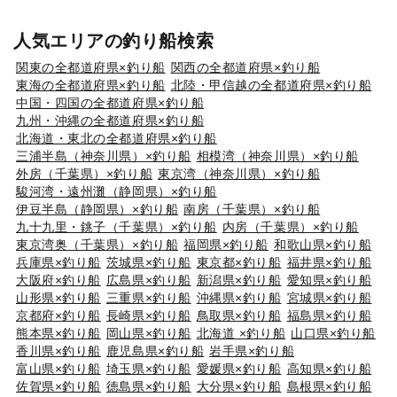
人気エリアの釣り船検索
関東の全都道府県×釣り船
関西の全都道府県×釣り船
東海の全都道府県×釣り船
北陸・甲信越の全都道府県×釣り船
中国・四国の全都道府県×釣り船
九州・沖縄の全都道府県×釣り船
北海道・東北の全都道府県×釣り船
三浦半島（神奈川県）×釣り船
相模湾（神奈川県）×釣り船
外房（千葉県）×釣り船
東京湾（神奈川県）×釣り船
駿河湾・遠州灘（静岡県）×釣り船
伊豆半島（静岡県）×釣り船
南房（千葉県）×釣り船
九十九里・銚子（千葉県）×釣り船
内房（千葉県）×釣り船
東京湾奥（千葉県）×釣り船
福岡県×釣り船
和歌山県×釣り船
兵庫県×釣り船
茨城県×釣り船
東京都×釣り船
福井県×釣り船
大阪府×釣り船
広島県×釣り船
新潟県×釣り船
愛知県×釣り船
山形県×釣り船
三重県×釣り船
沖縄県×釣り船
宮城県×釣り船
京都府×釣り船
長崎県×釣り船
鳥取県×釣り船
福島県×釣り船
熊本県×釣り船
岡山県×釣り船
北海道 ×釣り船
山口県×釣り船
香川県×釣り船
鹿児島県×釣り船
岩手県×釣り船
富山県×釣り船
埼玉県×釣り船
愛媛県×釣り船
高知県×釣り船
佐賀県×釣り船
徳島県×釣り船
大分県×釣り船
島根県×釣り船