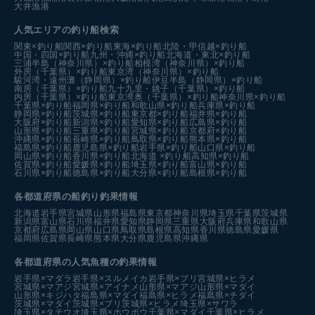
大井漁港
人気エリアの釣り船検索
関東×釣り船
関西×釣り船
東海×釣り船
北陸・甲信越×釣り船
中国・四国×釣り船
九州・沖縄×釣り船
北海道・東北×釣り船
三浦半島（神奈川県）×釣り船
相模湾（神奈川県）×釣り船
外房（千葉県）×釣り船
東京湾（神奈川県）×釣り船
駿河湾・遠州灘（静岡県）×釣り船
伊豆半島（静岡県）×釣り船
南房（千葉県）×釣り船
九十九里・銚子（千葉県）×釣り船
内房（千葉県）×釣り船
東京湾奥（千葉県）×釣り船
神奈川県×釣り船
千葉県×釣り船
福岡県×釣り船
和歌山県×釣り船
兵庫県×釣り船
静岡県×釣り船
茨城県×釣り船
東京都×釣り船
福井県×釣り船
大阪府×釣り船
新潟県×釣り船
愛知県×釣り船
広島県×釣り船
山形県×釣り船
三重県×釣り船
宮城県×釣り船
京都府×釣り船
沖縄県×釣り船
長崎県×釣り船
鳥取県×釣り船
熊本県×釣り船
福島県×釣り船
鹿児島県×釣り船
岩手県×釣り船
山口県×釣り船
岡山県×釣り船
香川県×釣り船
北海道 ×釣り船
高知県×釣り船
佐賀県×釣り船
愛媛県×釣り船
埼玉県×釣り船
富山県×釣り船
石川県×釣り船
徳島県×釣り船
大分県×釣り船
島根県×釣り船
各都道府県の船釣り釣果情報
北海道
岩手県
宮城県
山形県
福島県
東京都
神奈川県
埼玉県
千葉県
茨城県
新潟県
富山県
石川県
福井県
愛知県
静岡県
三重県
大阪府
兵庫県
和歌山県
京都府
広島県
岡山県
山口県
鳥取県
島根県
高知県
香川県
徳島県
愛媛県
福岡県
佐賀県
長崎県
熊本県
大分県
鹿児島県
沖縄県
各都道府県の人気魚種の釣果情報
岩手県×マダラ
岩手県×スルメイカ
岩手県×ブリ
宮城県×ヒラメ
宮城県×マアジ
宮城県×アイナメ
山形県×マアジ
山形県×マダイ
山形県×キジハタ
福島県×マダイ
福島県×ヒラメ
福島県×チダイ
茨城県×マダイ
茨城県×ブリ
茨城県×ヒラメ
埼玉県×サワラ
埼玉県×タチウオ
埼玉県×ホウボウ
千葉県×マダイ
千葉県×ヒラメ