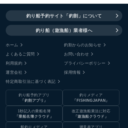
釣り船予約サイト「釣割」について
釣り船（遊漁船）業者様へ
ホーム
釣割からのお知らせ
よくあるご質問
お問い合わせ
利用規約
プライバシーポリシー
運営会社
採用情報
特定商取引法に基づく表記
釣り船予約アプリ
釣りメディア
「釣割アプリ」
「FISHINGJAPAN」
1秒記入の乗船名簿
改正遊漁船業法に対応
「乗船名簿クラウド」
「遊漁船クラウド」
船釣りメディア
潮見表アプリ