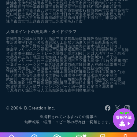
勝浦市
南伊勢町
浜田市
五島市
大洗町
上天草市
芦北町
愛南町
いわき市
大磯町
長門市
千葉市
焼津市
亘理町
境港市
田原市
臼杵市
鈴鹿市
西尾市
恩納村
銚子市
仙台市
八戸市
芦屋町
光市
舞鶴市
行橋市
碧南市
西海市
高松市
葉山町
徳之島町
気仙沼市
市川市
廿日市市
桑名市
福岡市
赤穂市
屋久島町
苫小牧市
玉名市
糸魚川市
川崎市
尾鷲市
柳井市
宇土市
加古川市
宗像市
諫早市
西宮市
上越市
倉敷市
出水市
南あわじ市
人気ポイントの潮見表・タイドグラフ
若洲海浜公園
本牧海釣り施設
三番瀬
鹿島港
横浜
舞阪漁港
那珂湊港
豊浜漁港
宇野港
小名浜港
貝塚人工島
加太漁港
大津港
葛西海浜公園
アジュール舞子
野島公園
閖上港
福田港
須磨海岸
清水港
旧江戸川河口
新舞子マリンパーク
相馬港
三池港
東扇島西公園
三浦海岸
南芦屋浜
二見港
片貝漁港
平和島ボートレース場
野北漁港
相模川河口
大洗マリーナ
若松
大蔵海岸
玉島Ｅ地区
碧南海釣り広場
波崎新漁港
木曽川河口
呼子港
八景島マリーナ
ふれーゆ裏
飯岡漁港
羽田
日立港
大黒海づり施設
豊川河口
千葉ポートパーク
関門橋
名護漁港
御前崎港
師崎港
天神崎
阿武隈川河口
海の公園
検見川堤防
筑後川昇開橋
室見川河口
敦賀新港
横須賀
平磯海づり公園
牛窓港
垂水漁港
本渡港
明石港
鳥取港
東幡豆漁港
佐伯港
田ノ浦漁港
仙台漁港
津名港
豊橋
大磯港
神戸空港親水護岸
木更津港
武庫川一文字
新宮漁港
吉野川河口
三角西港
洲本港
千葉港
城ヶ島公園
小島漁港
吹上浜
三崎漁港
妻鹿漁港
熊本新港
館山港
牛深
宇品波止場公園
志賀島漁港
大三島フィッシングパーク
網干港
新仁尾港
片瀬漁港
市原海釣り施設
本荘人工島
姪浜漁港
古宇利島
亀浦港
© 2004- B.Creation Inc.
※掲載されているすべての情報の
無断転載・転用・コピー等の行為は一切禁じます。