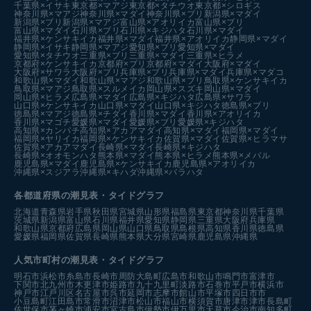
千葉県×イサキ
東京都×マアジ
東京都×タチウオ
東京都×シロギス
神奈川県×マアジ
神奈川県×マダイ
神奈川県×ブリ
新潟県×マダイ
新潟県×ブリ
新潟県×マアジ
富山県×アオリイカ
富山県×ブリ
富山県×マダイ
石川県×ブリ
石川県×キジハタ
石川県×マダイ
福井県×ケンサキイカ
福井県×マダイ
福井県×アオリイカ
静岡県×マダイ
静岡県×イサキ
静岡県×マアジ
愛知県×ブリ
愛知県×マダイ
愛知県×タチウオ
三重県×ブリ
三重県×マダイ
三重県×ヒラメ
京都府×ケンサキイカ
京都府×ブリ
京都府×マダイ
大阪府×マダイ
大阪府×サワラ
大阪府×ブリ
兵庫県×ブリ
兵庫県×マダイ
兵庫県×マダコ
和歌山県×マダイ
和歌山県×マアジ
和歌山県×ブリ
鳥取県×ケンサキイカ
鳥取県×マアジ
鳥取県×スルメイカ
岡山県×スズキ
岡山県×マダイ
岡山県×ヒラメ
広島県×マダイ
広島県×キジハタ
広島県×サワラ
山口県×ケンサキイカ
山口県×マダイ
山口県×キジハタ
徳島県×ブリ
徳島県×マアジ
徳島県×チダイ
香川県×マダイ
香川県×アオリイカ
香川県×マゴチ
愛媛県×マダイ
愛媛県×ブリ
愛媛県×キジハタ
高知県×カンパチ
高知県×アカアマダイ
高知県×マダイ
福岡県×マダイ
福岡県×ヤリイカ
福岡県×ケンサキイカ
佐賀県×マダイ
佐賀県×ヒラマサ
佐賀県×アカアマダイ
長崎県×マダイ
長崎県×キジハタ
長崎県×オオモンハタ
熊本県×マダイ
熊本県×ヒラメ
熊本県×メバル
鹿児島県×マダイ
鹿児島県×ケンサキイカ
鹿児島県×アオリイカ
沖縄県×スジアラ
沖縄県×キハダ
沖縄県×バラハタ
各都道府県の潮見表
・タイドグラフ
北海道
青森県
岩手県
秋田県
宮城県
山形県
福島県
東京都
神奈川県
千葉県
茨城県
新潟県
富山県
石川県
福井県
愛知県
静岡県
三重県
大阪府
兵庫県
和歌山県
京都府
広島県
岡山県
山口県
鳥取県
島根県
高知県
香川県
徳島県
愛媛県
福岡県
佐賀県
長崎県
熊本県
大分県
宮崎県
鹿児島県
沖縄県
人気市町村の潮見表・タイドグラフ
明石市
浜松市
糸島市
長崎市
周防大島町
広島市
和歌山市
鳴門市
富津市
下関市
北九州市
木更津市
姫路市
九十九里町
淡路市
石巻市
平戸市
横浜市
神戸市
江戸川区
名古屋市
呉市
延岡市
志摩市
館山市
平塚市
四日市市
小豆島町
江田島市
常滑市
沼津市
松山市
福山市
横須賀市
唐津市
津市
長島町
佐世保市
茅ヶ崎市
浦安市
宮古島市
伊勢市
伊万里市
天草市
今治市
南知多町