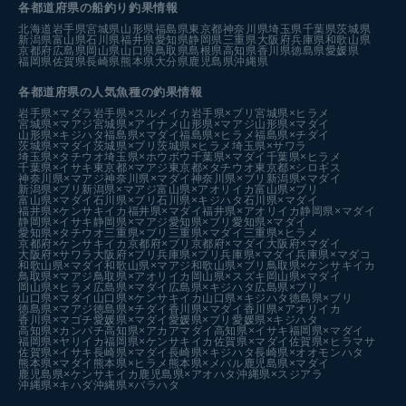
各都道府県の船釣り釣果情報
北海道
岩手県
宮城県
山形県
福島県
東京都
神奈川県
埼玉県
千葉県
茨城県
新潟県
富山県
石川県
福井県
愛知県
静岡県
三重県
大阪府
兵庫県
和歌山県
京都府
広島県
岡山県
山口県
鳥取県
島根県
高知県
香川県
徳島県
愛媛県
福岡県
佐賀県
長崎県
熊本県
大分県
鹿児島県
沖縄県
各都道府県の人気魚種の釣果情報
岩手県×マダラ
岩手県×スルメイカ
岩手県×ブリ
宮城県×ヒラメ
宮城県×マアジ
宮城県×アイナメ
山形県×マアジ
山形県×マダイ
山形県×キジハタ
福島県×マダイ
福島県×ヒラメ
福島県×チダイ
茨城県×マダイ
茨城県×ブリ
茨城県×ヒラメ
埼玉県×サワラ
埼玉県×タチウオ
埼玉県×ホウボウ
千葉県×マダイ
千葉県×ヒラメ
千葉県×イサキ
東京都×マアジ
東京都×タチウオ
東京都×シロギス
神奈川県×マアジ
神奈川県×マダイ
神奈川県×ブリ
新潟県×マダイ
新潟県×ブリ
新潟県×マアジ
富山県×アオリイカ
富山県×ブリ
富山県×マダイ
石川県×ブリ
石川県×キジハタ
石川県×マダイ
福井県×ケンサキイカ
福井県×マダイ
福井県×アオリイカ
静岡県×マダイ
静岡県×イサキ
静岡県×マアジ
愛知県×ブリ
愛知県×マダイ
愛知県×タチウオ
三重県×ブリ
三重県×マダイ
三重県×ヒラメ
京都府×ケンサキイカ
京都府×ブリ
京都府×マダイ
大阪府×マダイ
大阪府×サワラ
大阪府×ブリ
兵庫県×ブリ
兵庫県×マダイ
兵庫県×マダコ
和歌山県×マダイ
和歌山県×マアジ
和歌山県×ブリ
鳥取県×ケンサキイカ
鳥取県×マアジ
鳥取県×アオリイカ
岡山県×スズキ
岡山県×マダイ
岡山県×ヒラメ
広島県×マダイ
広島県×キジハタ
広島県×ブリ
山口県×マダイ
山口県×ケンサキイカ
山口県×キジハタ
徳島県×ブリ
徳島県×マアジ
徳島県×チダイ
香川県×マダイ
香川県×アオリイカ
香川県×マゴチ
愛媛県×マダイ
愛媛県×ブリ
愛媛県×キジハタ
高知県×カンパチ
高知県×アカアマダイ
高知県×イサキ
福岡県×マダイ
福岡県×ヤリイカ
福岡県×ケンサキイカ
佐賀県×マダイ
佐賀県×ヒラマサ
佐賀県×イサキ
長崎県×マダイ
長崎県×キジハタ
長崎県×オオモンハタ
熊本県×マダイ
熊本県×ヒラメ
熊本県×メバル
鹿児島県×マダイ
鹿児島県×ケンサキイカ
鹿児島県×アオハタ
沖縄県×スジアラ
沖縄県×キハダ
沖縄県×バラハタ