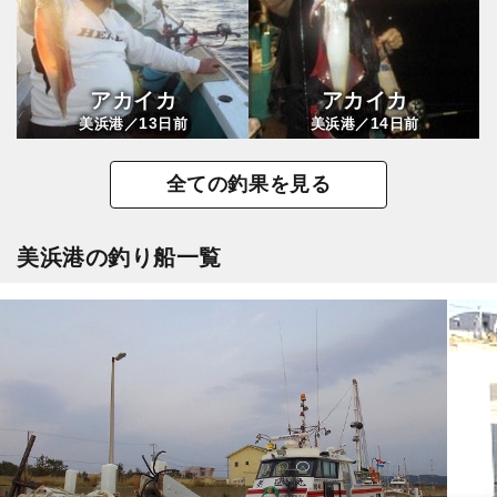
アカイカ
アカイカ
13
14
美浜港／
日前
美浜港／
日前
全ての釣果を見る
美浜港の釣り船一覧