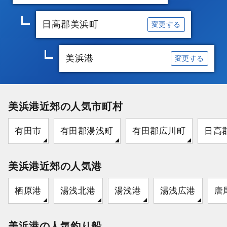
日高郡美浜町
変更する
美浜港
変更する
美浜港近郊の人気市町村
有田市
有田郡湯浅町
有田郡広川町
日高
美浜港近郊の人気港
栖原港
湯浅北港
湯浅港
湯浅広港
唐
美浜港の人気釣り船