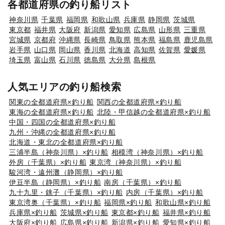
各都道府県の釣り船リスト
神奈川県
千葉県
福岡県
和歌山県
兵庫県
静岡県
茨城県
東京都
福井県
大阪府
新潟県
愛知県
広島県
山形県
三重県
宮城県
京都府
沖縄県
長崎県
鳥取県
熊本県
福島県
鹿児島県
岩手県
山口県
岡山県
香川県
北海道
高知県
佐賀県
愛媛県
埼玉県
富山県
石川県
徳島県
大分県
島根県
人気エリアの釣り船検索
関東の全都道府県×釣り船
関西の全都道府県×釣り船
東海の全都道府県×釣り船
北陸・甲信越の全都道府県×釣り船
中国・四国の全都道府県×釣り船
九州・沖縄の全都道府県×釣り船
北海道・東北の全都道府県×釣り船
三浦半島（神奈川県）×釣り船
相模湾（神奈川県）×釣り船
外房（千葉県）×釣り船
東京湾（神奈川県）×釣り船
駿河湾・遠州灘（静岡県）×釣り船
伊豆半島（静岡県）×釣り船
南房（千葉県）×釣り船
九十九里・銚子（千葉県）×釣り船
内房（千葉県）×釣り船
東京湾奥（千葉県）×釣り船
福岡県×釣り船
和歌山県×釣り船
兵庫県×釣り船
茨城県×釣り船
東京都×釣り船
福井県×釣り船
大阪府×釣り船
広島県×釣り船
新潟県×釣り船
愛知県×釣り船