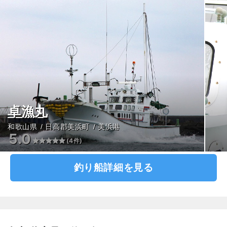
卓漁丸
和歌山県
日高郡美浜町
美浜港
5.0
(4件)
釣り船詳細を見る