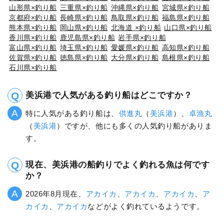
山形県×釣り船
三重県×釣り船
沖縄県×釣り船
宮城県×釣り船
京都府×釣り船
長崎県×釣り船
鳥取県×釣り船
福島県×釣り船
熊本県×釣り船
岡山県×釣り船
北海道 ×釣り船
山口県×釣り船
香川県×釣り船
鹿児島県×釣り船
岩手県×釣り船
富山県×釣り船
埼玉県×釣り船
愛媛県×釣り船
高知県×釣り船
佐賀県×釣り船
徳島県×釣り船
大分県×釣り船
島根県×釣り船
石川県×釣り船
美浜港で人気がある釣り船はどこですか？
特に人気がある釣り船は、
供進丸
（
美浜港
）、
卓漁丸
（
美浜港
）ですが、他にも多くの人気釣り船がありま
す。
現在、美浜港の船釣りでよく釣れる魚は何です
か？
2026年8月現在、
アカイカ
、
アカイカ
、
アカイカ
、
ア
カイカ
、
アカイカ
などがよく釣れているようです。