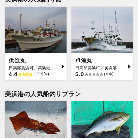
供進丸
卓漁丸
日高郡美浜町／美浜港
日高郡美浜町／美浜港
4.4
5.0
(19件)
(4件)
美浜港の人気船釣りプラン