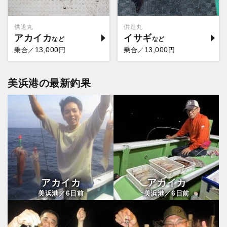
供進丸
供進丸
アカイカ
イサギ
13,000
13,000
乗合／
円
乗合／
円
美浜港の最新釣果
アカイカ
アカイカ
6
6
美浜港／
日前
美浜港／
日前