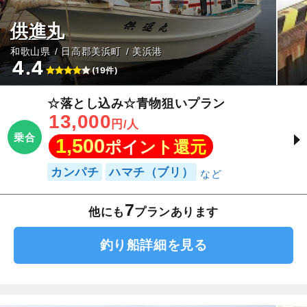
供進丸
和歌山県
日高郡美浜町
美浜港
4.4
(19件)
☆落とし込み☆青物狙いプラン
13,000
円/人
乗合
1,500
ポイント還元
カンパチ
ハマチ（ブリ）
7
他にも
プランあります
釣り船詳細を見る