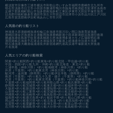
横須賀市
宗像市
三浦市
横浜市
和歌山市
いすみ市
福岡市
鹿嶋市
北九州市
明石市
淡路市
日立市
小田原市
勝浦市
鴨川市
熱海市
南房総市
富津市
糸島市
足柄下郡真鶴町
館山市
知多郡南知多町
江東区
伊東市
大田区
平塚市
旭市
日高郡印南町
鎌倉市
酒田市
加古川市
田辺市
沼津市
小浜市
品川区
江戸川区
広島市
賀茂郡南伊豆町
南あわじ市
市川市
人気港の釣り船リスト
神湊港
大原港
鐘崎漁港
松輪江奈漁港
市堀川沿い
間口漁港
育波漁港
鹿嶋旧港
金沢漁港
加太港
飯岡漁港
鹿嶋新港
小田原新港
姪浜漁港
印南港
腰越漁港
佐島港
宇佐美港
真鶴港
久慈漁港
博多港カモメ広場前
明石港
酒田港
岐志漁港
手石港
走水港
福良港
大飯港
上総湊港
寺泊港
大洗港
明石浦漁港
大磯港
福浦港
長井新宿港
網代港
高浜港
平塚新港
大井漁港
片名漁港
人気エリアの釣り船検索
関東×釣り船
関西×釣り船
東海×釣り船
北陸・甲信越×釣り船
中国・四国×釣り船
九州・沖縄×釣り船
北海道・東北×釣り船
三浦半島（神奈川県）×釣り船
相模湾（神奈川県）×釣り船
外房（千葉県）×釣り船
東京湾（神奈川県）×釣り船
駿河湾・遠州灘（静岡県）×釣り船
伊豆半島（静岡県）×釣り船
南房（千葉県）×釣り船
九十九里・銚子（千葉県）×釣り船
内房（千葉県）×釣り船
東京湾奥（千葉県）×釣り船
神奈川県×釣り船
千葉県×釣り船
福岡県×釣り船
和歌山県×釣り船
兵庫県×釣り船
静岡県×釣り船
茨城県×釣り船
東京都×釣り船
福井県×釣り船
大阪府×釣り船
新潟県×釣り船
愛知県×釣り船
広島県×釣り船
山形県×釣り船
三重県×釣り船
宮城県×釣り船
京都府×釣り船
沖縄県×釣り船
長崎県×釣り船
鳥取県×釣り船
熊本県×釣り船
福島県×釣り船
鹿児島県×釣り船
岩手県×釣り船
山口県×釣り船
岡山県×釣り船
香川県×釣り船
北海道 ×釣り船
高知県×釣り船
佐賀県×釣り船
愛媛県×釣り船
埼玉県×釣り船
富山県×釣り船
石川県×釣り船
徳島県×釣り船
大分県×釣り船
島根県×釣り船