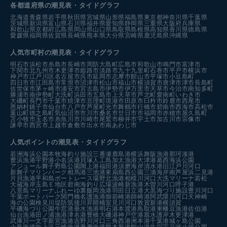
各都道府県の潮見表
・タイドグラフ
北海道
青森県
岩手県
秋田県
宮城県
山形県
福島県
東京都
神奈川県
千葉県
茨城県
新潟県
富山県
石川県
福井県
愛知県
静岡県
三重県
大阪府
兵庫県
和歌山県
京都府
広島県
岡山県
山口県
鳥取県
島根県
高知県
香川県
徳島県
愛媛県
福岡県
佐賀県
長崎県
熊本県
大分県
宮崎県
鹿児島県
沖縄県
人気市町村の潮見表・タイドグラフ
明石市
浜松市
糸島市
長崎市
周防大島町
広島市
和歌山市
鳴門市
富津市
下関市
北九州市
木更津市
姫路市
淡路市
九十九里町
石巻市
平戸市
横浜市
神戸市
江戸川区
名古屋市
呉市
延岡市
志摩市
館山市
平塚市
小豆島町
四日市市
江田島市
常滑市
沼津市
松山市
福山市
横須賀市
唐津市
津市
長島町
佐世保市
茅ヶ崎市
浦安市
宮古島市
伊勢市
伊万里市
天草市
今治市
南知多町
勝浦市
南伊勢町
大洗町
浜田市
五島市
上天草市
芦北町
愛南町
いわき市
大磯町
長門市
千葉市
焼津市
亘理町
境港市
田原市
臼杵市
鈴鹿市
西尾市
恩納村
銚子市
仙台市
八戸市
芦屋町
光市
舞鶴市
行橋市
碧南市
西海市
高松市
葉山町
徳之島町
気仙沼市
市川市
桑名市
廿日市市
福岡市
赤穂市
屋久島町
苫小牧市
玉名市
糸魚川市
川崎市
尾鷲市
柳井市
宇土市
加古川市
宗像市
諫早市
西宮市
上越市
倉敷市
出水市
南あわじ市
人気ポイントの潮見表・タイドグラフ
若洲海浜公園
本牧海釣り施設
三番瀬
鹿島港
横浜
舞阪漁港
那珂湊港
豊浜漁港
宇野港
小名浜港
貝塚人工島
加太漁港
大津港
葛西海浜公園
アジュール舞子
野島公園
閖上港
福田港
須磨海岸
清水港
旧江戸川河口
新舞子マリンパーク
相馬港
三池港
東扇島西公園
三浦海岸
南芦屋浜
二見港
片貝漁港
平和島ボートレース場
野北漁港
相模川河口
大洗マリーナ
若松
大蔵海岸
玉島Ｅ地区
碧南海釣り広場
波崎新漁港
木曽川河口
呼子港
八景島マリーナ
ふれーゆ裏
飯岡漁港
羽田
日立港
大黒海づり施設
豊川河口
千葉ポートパーク
関門橋
名護漁港
御前崎港
師崎港
阿武隈川河口
天神崎
海の公園
検見川堤防
筑後川昇開橋
室見川河口
敦賀新港
横須賀
平磯海づり公園
牛窓港
垂水漁港
明石港
本渡港
鳥取港
東幡豆漁港
佐伯港
仙台漁港
田ノ浦漁港
津名港
豊橋
大磯港
神戸空港親水護岸
木更津港
武庫川一文字
新宮漁港
吉野川河口
三角西港
洲本港
千葉港
城ヶ島公園