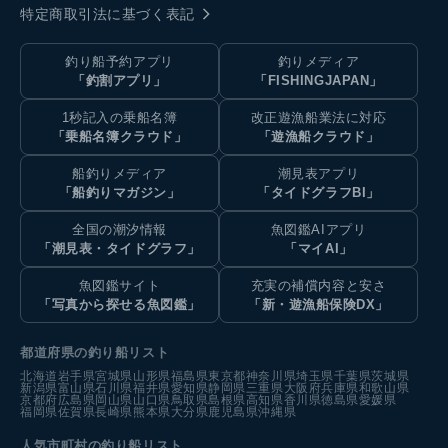
特定商取引法に基づく表記
釣り船予約アプリ
釣りメディア
「釣割アプリ」
「FISHINGJAPAN」
1秒記入の乗船名簿
改正遊漁船業法に対応
「乗船名簿クラウド」
「遊漁船クラウド」
船釣りメディア
潮見表アプリ
「船釣りマガジン」
「タイドグラフBI」
全国の潮汐情報
魚図鑑AIアプリ
「潮見表・タイドグラフ」
「マイAI」
魚図鑑サイト
充実の補償内容と安さ
「写真から探せる魚図鑑」
「新・遊漁船保険DX」
都道府県の釣り船リスト
北海道
岩手県
宮城県
山形県
福島県
東京都
神奈川県
埼玉県
千葉県
茨城県
新潟県
富山県
石川県
福井県
愛知県
静岡県
三重県
大阪府
兵庫県
和歌山県
京都府
広島県
岡山県
山口県
鳥取県
島根県
高知県
香川県
徳島県
愛媛県
福岡県
佐賀県
長崎県
熊本県
大分県
鹿児島県
沖縄県
人気市町村の釣り船リスト