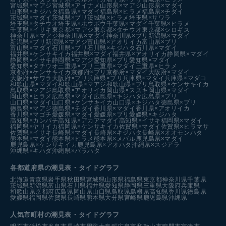
宮城県×マアジ
宮城県×アイナメ
山形県×マアジ
山形県×マダイ
山形県×キジハタ
福島県×マダイ
福島県×ヒラメ
福島県×チダイ
茨城県×マダイ
茨城県×ブリ
茨城県×ヒラメ
埼玉県×サワラ
埼玉県×タチウオ
埼玉県×ホウボウ
千葉県×マダイ
千葉県×ヒラメ
千葉県×イサキ
東京都×マアジ
東京都×タチウオ
東京都×シロギス
神奈川県×マアジ
神奈川県×マダイ
神奈川県×ブリ
新潟県×マダイ
新潟県×ブリ
新潟県×マアジ
富山県×アオリイカ
富山県×ブリ
富山県×マダイ
石川県×ブリ
石川県×キジハタ
石川県×マダイ
福井県×ケンサキイカ
福井県×マダイ
福井県×アオリイカ
静岡県×マダイ
静岡県×イサキ
静岡県×マアジ
愛知県×ブリ
愛知県×マダイ
愛知県×タチウオ
三重県×ブリ
三重県×マダイ
三重県×ヒラメ
京都府×ケンサキイカ
京都府×ブリ
京都府×マダイ
大阪府×マダイ
大阪府×サワラ
大阪府×ブリ
兵庫県×ブリ
兵庫県×マダイ
兵庫県×マダコ
和歌山県×マダイ
和歌山県×マアジ
和歌山県×ブリ
鳥取県×ケンサキイカ
鳥取県×マアジ
鳥取県×アオリイカ
岡山県×スズキ
岡山県×マダイ
岡山県×ヒラメ
広島県×マダイ
広島県×キジハタ
広島県×ブリ
山口県×マダイ
山口県×ケンサキイカ
山口県×キジハタ
徳島県×ブリ
徳島県×マアジ
徳島県×チダイ
香川県×マダイ
香川県×アオリイカ
香川県×マゴチ
愛媛県×マダイ
愛媛県×ブリ
愛媛県×キジハタ
高知県×カンパチ
高知県×アカアマダイ
高知県×イサキ
福岡県×マダイ
福岡県×ヤリイカ
福岡県×ケンサキイカ
佐賀県×マダイ
佐賀県×ヒラマサ
佐賀県×イサキ
長崎県×マダイ
長崎県×キジハタ
長崎県×オオモンハタ
熊本県×マダイ
熊本県×ヒラメ
熊本県×メバル
鹿児島県×マダイ
鹿児島県×ケンサキイカ
鹿児島県×アオハタ
沖縄県×スジアラ
沖縄県×キハダ
沖縄県×バラハタ
各都道府県の潮見表
・タイドグラフ
北海道
青森県
岩手県
秋田県
宮城県
山形県
福島県
東京都
神奈川県
千葉県
茨城県
新潟県
富山県
石川県
福井県
愛知県
静岡県
三重県
大阪府
兵庫県
和歌山県
京都府
広島県
岡山県
山口県
鳥取県
島根県
高知県
香川県
徳島県
愛媛県
福岡県
佐賀県
長崎県
熊本県
大分県
宮崎県
鹿児島県
沖縄県
人気市町村の潮見表・タイドグラフ