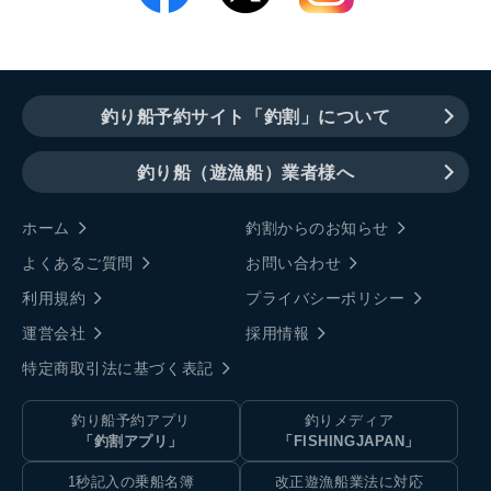
釣り船予約サイト「釣割」について
釣り船（遊漁船）業者様へ
ホーム
釣割からのお知らせ
よくあるご質問
お問い合わせ
利用規約
プライバシーポリシー
運営会社
採用情報
特定商取引法に基づく表記
釣り船予約アプリ
釣りメディア
「釣割アプリ」
「FISHINGJAPAN」
1秒記入の乗船名簿
改正遊漁船業法に対応