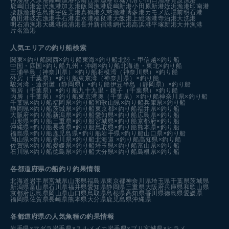
鹿嶋旧港
金沢漁港
加太港
飯岡漁港
鹿嶋新港
小田原新港
姪浜漁港
印南港
腰越漁港
佐島港
宇佐美港
真鶴港
久慈漁港
博多港カモメ広場前
明石港
酒田港
岐志漁港
手石港
走水港
福良港
大飯港
上総湊港
寺泊港
大洗港
明石浦漁港
大磯港
福浦港
長井新宿港
網代港
高浜港
平塚新港
大井漁港
片名漁港
人気エリアの釣り船検索
関東×釣り船
関西×釣り船
東海×釣り船
北陸・甲信越×釣り船
中国・四国×釣り船
九州・沖縄×釣り船
北海道・東北×釣り船
三浦半島（神奈川県）×釣り船
相模湾（神奈川県）×釣り船
外房（千葉県）×釣り船
東京湾（神奈川県）×釣り船
駿河湾・遠州灘（静岡県）×釣り船
伊豆半島（静岡県）×釣り船
南房（千葉県）×釣り船
九十九里・銚子（千葉県）×釣り船
内房（千葉県）×釣り船
東京湾奥（千葉県）×釣り船
神奈川県×釣り船
千葉県×釣り船
福岡県×釣り船
和歌山県×釣り船
兵庫県×釣り船
静岡県×釣り船
茨城県×釣り船
東京都×釣り船
福井県×釣り船
大阪府×釣り船
新潟県×釣り船
愛知県×釣り船
広島県×釣り船
山形県×釣り船
三重県×釣り船
宮城県×釣り船
京都府×釣り船
沖縄県×釣り船
長崎県×釣り船
鳥取県×釣り船
熊本県×釣り船
福島県×釣り船
鹿児島県×釣り船
岩手県×釣り船
山口県×釣り船
岡山県×釣り船
香川県×釣り船
北海道 ×釣り船
高知県×釣り船
佐賀県×釣り船
愛媛県×釣り船
埼玉県×釣り船
富山県×釣り船
石川県×釣り船
徳島県×釣り船
大分県×釣り船
島根県×釣り船
各都道府県の船釣り釣果情報
北海道
岩手県
宮城県
山形県
福島県
東京都
神奈川県
埼玉県
千葉県
茨城県
新潟県
富山県
石川県
福井県
愛知県
静岡県
三重県
大阪府
兵庫県
和歌山県
京都府
広島県
岡山県
山口県
鳥取県
島根県
高知県
香川県
徳島県
愛媛県
福岡県
佐賀県
長崎県
熊本県
大分県
鹿児島県
沖縄県
各都道府県の人気魚種の釣果情報
岩手県×マダラ
岩手県×スルメイカ
岩手県×ブリ
宮城県×ヒラメ