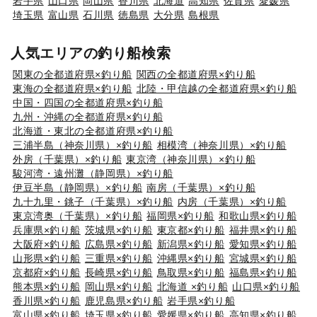
岩手県
山口県
岡山県
香川県
北海道
高知県
佐賀県
愛媛県
埼玉県
富山県
石川県
徳島県
大分県
島根県
人気エリアの釣り船検索
関東の全都道府県×釣り船
関西の全都道府県×釣り船
東海の全都道府県×釣り船
北陸・甲信越の全都道府県×釣り船
中国・四国の全都道府県×釣り船
九州・沖縄の全都道府県×釣り船
北海道・東北の全都道府県×釣り船
三浦半島（神奈川県）×釣り船
相模湾（神奈川県）×釣り船
外房（千葉県）×釣り船
東京湾（神奈川県）×釣り船
駿河湾・遠州灘（静岡県）×釣り船
伊豆半島（静岡県）×釣り船
南房（千葉県）×釣り船
九十九里・銚子（千葉県）×釣り船
内房（千葉県）×釣り船
東京湾奥（千葉県）×釣り船
福岡県×釣り船
和歌山県×釣り船
兵庫県×釣り船
茨城県×釣り船
東京都×釣り船
福井県×釣り船
大阪府×釣り船
広島県×釣り船
新潟県×釣り船
愛知県×釣り船
山形県×釣り船
三重県×釣り船
沖縄県×釣り船
宮城県×釣り船
京都府×釣り船
長崎県×釣り船
鳥取県×釣り船
福島県×釣り船
熊本県×釣り船
岡山県×釣り船
北海道 ×釣り船
山口県×釣り船
香川県×釣り船
鹿児島県×釣り船
岩手県×釣り船
富山県×釣り船
埼玉県×釣り船
愛媛県×釣り船
高知県×釣り船