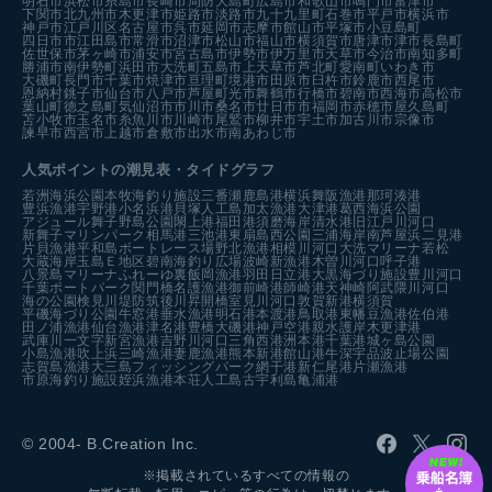
明石市
浜松市
糸島市
長崎市
周防大島町
広島市
和歌山市
鳴門市
富津市
下関市
北九州市
木更津市
姫路市
淡路市
九十九里町
石巻市
平戸市
横浜市
神戸市
江戸川区
名古屋市
呉市
延岡市
志摩市
館山市
平塚市
小豆島町
四日市市
江田島市
常滑市
沼津市
松山市
福山市
横須賀市
唐津市
津市
長島町
佐世保市
茅ヶ崎市
浦安市
宮古島市
伊勢市
伊万里市
天草市
今治市
南知多町
勝浦市
南伊勢町
浜田市
大洗町
五島市
上天草市
芦北町
愛南町
いわき市
大磯町
長門市
千葉市
焼津市
亘理町
境港市
田原市
臼杵市
鈴鹿市
西尾市
恩納村
銚子市
仙台市
八戸市
芦屋町
光市
舞鶴市
行橋市
碧南市
西海市
高松市
葉山町
徳之島町
気仙沼市
市川市
桑名市
廿日市市
福岡市
赤穂市
屋久島町
苫小牧市
玉名市
糸魚川市
川崎市
尾鷲市
柳井市
宇土市
加古川市
宗像市
諫早市
西宮市
上越市
倉敷市
出水市
南あわじ市
人気ポイントの潮見表・タイドグラフ
若洲海浜公園
本牧海釣り施設
三番瀬
鹿島港
横浜
舞阪漁港
那珂湊港
豊浜漁港
宇野港
小名浜港
貝塚人工島
加太漁港
大津港
葛西海浜公園
アジュール舞子
野島公園
閖上港
福田港
須磨海岸
清水港
旧江戸川河口
新舞子マリンパーク
相馬港
三池港
東扇島西公園
三浦海岸
南芦屋浜
二見港
片貝漁港
平和島ボートレース場
野北漁港
相模川河口
大洗マリーナ
若松
大蔵海岸
玉島Ｅ地区
碧南海釣り広場
波崎新漁港
木曽川河口
呼子港
八景島マリーナ
ふれーゆ裏
飯岡漁港
羽田
日立港
大黒海づり施設
豊川河口
千葉ポートパーク
関門橋
名護漁港
御前崎港
師崎港
天神崎
阿武隈川河口
海の公園
検見川堤防
筑後川昇開橋
室見川河口
敦賀新港
横須賀
平磯海づり公園
牛窓港
垂水漁港
明石港
本渡港
鳥取港
東幡豆漁港
佐伯港
田ノ浦漁港
仙台漁港
津名港
豊橋
大磯港
神戸空港親水護岸
木更津港
武庫川一文字
新宮漁港
吉野川河口
三角西港
洲本港
千葉港
城ヶ島公園
小島漁港
吹上浜
三崎漁港
妻鹿漁港
熊本新港
館山港
牛深
宇品波止場公園
志賀島漁港
大三島フィッシングパーク
網干港
新仁尾港
片瀬漁港
市原海釣り施設
姪浜漁港
本荘人工島
古宇利島
亀浦港
© 2004- B.Creation Inc.
※掲載されているすべての情報の