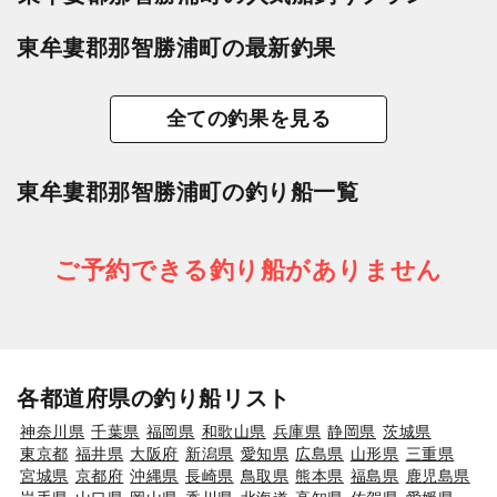
東牟婁郡那智勝浦町の最新釣果
全ての釣果を見る
東牟婁郡那智勝浦町の釣り船一覧
ご予約できる釣り船がありません
各都道府県の釣り船リスト
神奈川県
千葉県
福岡県
和歌山県
兵庫県
静岡県
茨城県
東京都
福井県
大阪府
新潟県
愛知県
広島県
山形県
三重県
宮城県
京都府
沖縄県
長崎県
鳥取県
熊本県
福島県
鹿児島県