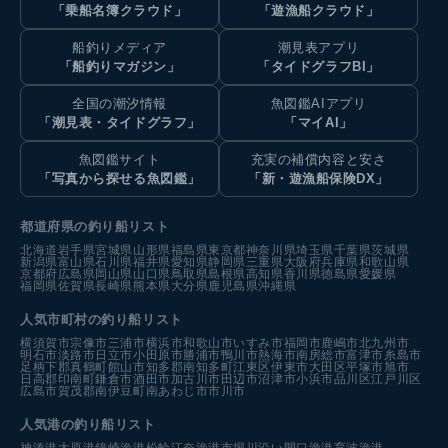
「乗船名簿クラウド」
「遊漁船クラウド」
船釣りメディア
潮見表アプリ
「船釣りマガジン」
「タイドグラフBI」
全国の潮汐情報
魚図鑑AIアプリ
「潮見表・タイドグラフ」
「マイAI」
魚図鑑サイト
充実の補償内容と安さ
「写真から探せる魚図鑑」
「新・遊漁船保険DX」
都道府県の釣り船リスト
北海道
岩手県
宮城県
山形県
福島県
東京都
神奈川県
埼玉県
千葉県
茨城県
新潟県
富山県
石川県
福井県
愛知県
静岡県
三重県
大阪府
兵庫県
和歌山県
京都府
広島県
岡山県
山口県
鳥取県
島根県
高知県
香川県
徳島県
愛媛県
福岡県
佐賀県
長崎県
熊本県
大分県
鹿児島県
沖縄県
人気市町村の釣り船リスト
横須賀市
宗像市
三浦市
横浜市
和歌山市
いすみ市
福岡市
鹿嶋市
北九州市
明石市
淡路市
日立市
小田原市
勝浦市
鴨川市
熱海市
南房総市
富津市
糸島市
足柄下郡真鶴町
館山市
知多郡南知多町
江東区
伊東市
大田区
平塚市
旭市
日高郡印南町
鎌倉市
酒田市
加古川市
田辺市
沼津市
小浜市
品川区
江戸川区
広島市
賀茂郡南伊豆町
南あわじ市
市川市
人気港の釣り船リスト
神湊港
大原港
鐘崎漁港
松輪江奈漁港
市堀川沿い
間口漁港
育波漁港