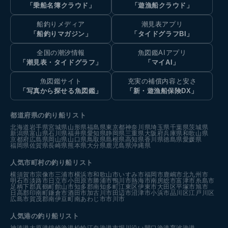
「乗船名簿クラウド」
「遊漁船クラウド」
船釣りメディア
潮見表アプリ
「船釣りマガジン」
「タイドグラフBI」
全国の潮汐情報
魚図鑑AIアプリ
「潮見表・タイドグラフ」
「マイAI」
魚図鑑サイト
充実の補償内容と安さ
「写真から探せる魚図鑑」
「新・遊漁船保険DX」
都道府県の釣り船リスト
北海道
岩手県
宮城県
山形県
福島県
東京都
神奈川県
埼玉県
千葉県
茨城県
新潟県
富山県
石川県
福井県
愛知県
静岡県
三重県
大阪府
兵庫県
和歌山県
京都府
広島県
岡山県
山口県
鳥取県
島根県
高知県
香川県
徳島県
愛媛県
福岡県
佐賀県
長崎県
熊本県
大分県
鹿児島県
沖縄県
人気市町村の釣り船リスト
横須賀市
宗像市
三浦市
横浜市
和歌山市
いすみ市
福岡市
鹿嶋市
北九州市
明石市
淡路市
日立市
小田原市
勝浦市
鴨川市
熱海市
南房総市
富津市
糸島市
足柄下郡真鶴町
館山市
知多郡南知多町
江東区
伊東市
大田区
平塚市
旭市
日高郡印南町
鎌倉市
酒田市
加古川市
田辺市
沼津市
小浜市
品川区
江戸川区
広島市
賀茂郡南伊豆町
南あわじ市
市川市
人気港の釣り船リスト
神湊港
大原港
鐘崎漁港
松輪江奈漁港
市堀川沿い
間口漁港
育波漁港