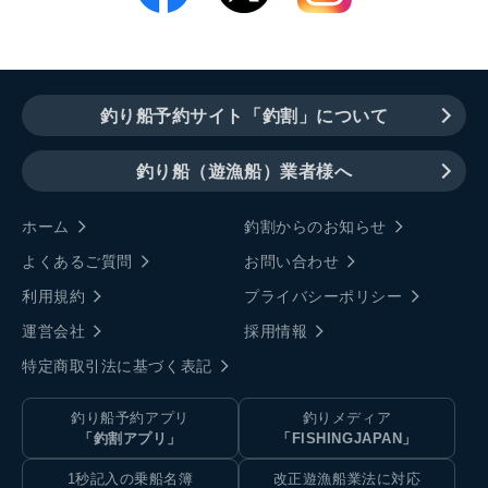
釣り船予約サイト「釣割」について
釣り船（遊漁船）業者様へ
ホーム
釣割からのお知らせ
よくあるご質問
お問い合わせ
利用規約
プライバシーポリシー
運営会社
採用情報
特定商取引法に基づく表記
釣り船予約アプリ
釣りメディア
「釣割アプリ」
「FISHINGJAPAN」
1秒記入の乗船名簿
改正遊漁船業法に対応