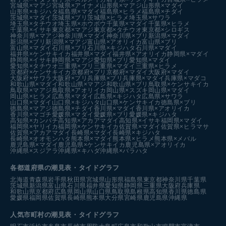
宮城県×マアジ
宮城県×アイナメ
山形県×マアジ
山形県×マダイ
山形県×キジハタ
福島県×マダイ
福島県×ヒラメ
福島県×チダイ
茨城県×マダイ
茨城県×ブリ
茨城県×ヒラメ
埼玉県×サワラ
埼玉県×タチウオ
埼玉県×ホウボウ
千葉県×マダイ
千葉県×ヒラメ
千葉県×イサキ
東京都×マアジ
東京都×タチウオ
東京都×シロギス
神奈川県×マアジ
神奈川県×マダイ
神奈川県×ブリ
新潟県×マダイ
新潟県×ブリ
新潟県×マアジ
富山県×アオリイカ
富山県×ブリ
富山県×マダイ
石川県×ブリ
石川県×キジハタ
石川県×マダイ
福井県×ケンサキイカ
福井県×マダイ
福井県×アオリイカ
静岡県×マダイ
静岡県×イサキ
静岡県×マアジ
愛知県×ブリ
愛知県×マダイ
愛知県×タチウオ
三重県×ブリ
三重県×マダイ
三重県×ヒラメ
京都府×ケンサキイカ
京都府×ブリ
京都府×マダイ
大阪府×マダイ
大阪府×サワラ
大阪府×ブリ
兵庫県×ブリ
兵庫県×マダイ
兵庫県×マダコ
和歌山県×マダイ
和歌山県×マアジ
和歌山県×ブリ
鳥取県×ケンサキイカ
鳥取県×マアジ
鳥取県×アオリイカ
岡山県×スズキ
岡山県×マダイ
岡山県×ヒラメ
広島県×マダイ
広島県×キジハタ
広島県×サワラ
山口県×マダイ
山口県×キジハタ
山口県×ケンサキイカ
徳島県×ブリ
徳島県×マアジ
徳島県×チダイ
香川県×マダイ
香川県×アオリイカ
香川県×マゴチ
愛媛県×マダイ
愛媛県×ブリ
愛媛県×キジハタ
高知県×カンパチ
高知県×アカアマダイ
高知県×イサキ
福岡県×マダイ
福岡県×ヤリイカ
福岡県×ケンサキイカ
佐賀県×マダイ
佐賀県×ヒラマサ
佐賀県×アカアマダイ
長崎県×マダイ
長崎県×キジハタ
長崎県×オオモンハタ
熊本県×マダイ
熊本県×ヒラメ
熊本県×メバル
鹿児島県×マダイ
鹿児島県×ケンサキイカ
鹿児島県×アオリイカ
沖縄県×スジアラ
沖縄県×キハダ
沖縄県×バラハタ
各都道府県の潮見表
・タイドグラフ
北海道
青森県
岩手県
秋田県
宮城県
山形県
福島県
東京都
神奈川県
千葉県
茨城県
新潟県
富山県
石川県
福井県
愛知県
静岡県
三重県
大阪府
兵庫県
和歌山県
京都府
広島県
岡山県
山口県
鳥取県
島根県
高知県
香川県
徳島県
愛媛県
福岡県
佐賀県
長崎県
熊本県
大分県
宮崎県
鹿児島県
沖縄県
人気市町村の潮見表・タイドグラフ