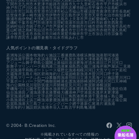
明石市
浜松市
糸島市
長崎市
周防大島町
広島市
和歌山市
鳴門市
富津市
下関市
北九州市
木更津市
姫路市
淡路市
九十九里町
石巻市
平戸市
横浜市
神戸市
江戸川区
名古屋市
呉市
延岡市
志摩市
館山市
平塚市
小豆島町
四日市市
江田島市
常滑市
沼津市
松山市
福山市
横須賀市
唐津市
津市
長島町
佐世保市
茅ヶ崎市
浦安市
伊勢市
宮古島市
伊万里市
天草市
今治市
南知多町
勝浦市
南伊勢町
大洗町
浜田市
五島市
上天草市
芦北町
愛南町
いわき市
大磯町
千葉市
長門市
焼津市
亘理町
境港市
田原市
臼杵市
鈴鹿市
西尾市
恩納村
仙台市
銚子市
八戸市
芦屋町
光市
舞鶴市
行橋市
碧南市
西海市
高松市
葉山町
徳之島町
気仙沼市
市川市
桑名市
廿日市市
福岡市
赤穂市
屋久島町
苫小牧市
玉名市
糸魚川市
川崎市
尾鷲市
柳井市
宇土市
加古川市
宗像市
諫早市
西宮市
上越市
倉敷市
出水市
南あわじ市
人気ポイントの潮見表・タイドグラフ
若洲海浜公園
本牧海釣り施設
三番瀬
鹿島港
横浜
舞阪漁港
那珂湊港
豊浜漁港
宇野港
小名浜港
貝塚人工島
加太漁港
大津港
葛西海浜公園
アジュール舞子
野島公園
閖上港
福田港
須磨海岸
清水港
旧江戸川河口
新舞子マリンパーク
相馬港
三池港
東扇島西公園
三浦海岸
南芦屋浜
二見港
片貝漁港
平和島ボートレース場
野北漁港
相模川河口
大洗マリーナ
若松
大蔵海岸
玉島Ｅ地区
碧南海釣り広場
波崎新漁港
木曽川河口
呼子港
八景島マリーナ
ふれーゆ裏
飯岡漁港
羽田
日立港
大黒海づり施設
豊川河口
千葉ポートパーク
関門橋
御前崎港
名護漁港
師崎港
阿武隈川河口
天神崎
海の公園
検見川堤防
筑後川昇開橋
室見川河口
敦賀新港
横須賀
平磯海づり公園
牛窓港
垂水漁港
明石港
本渡港
鳥取港
東幡豆漁港
佐伯港
仙台漁港
田ノ浦漁港
津名港
豊橋
大磯港
神戸空港親水護岸
木更津港
新宮漁港
武庫川一文字
吉野川河口
三角西港
洲本港
千葉港
城ヶ島公園
小島漁港
吹上浜
三崎漁港
妻鹿漁港
熊本新港
館山港
牛深
宇品波止場公園
志賀島漁港
大三島フィッシングパーク
網干港
新仁尾港
片瀬漁港
市原海釣り施設
姪浜漁港
本荘人工島
古宇利島
亀浦港
© 2004- B.Creation Inc.
※掲載されているすべての情報の