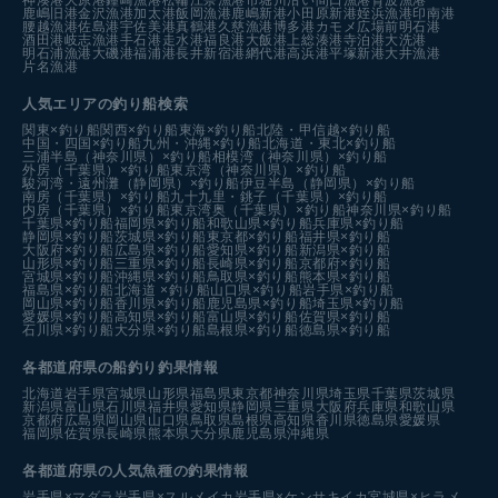
鹿嶋旧港
金沢漁港
加太港
飯岡漁港
鹿嶋新港
小田原新港
姪浜漁港
印南港
腰越漁港
佐島港
宇佐美港
真鶴港
久慈漁港
博多港カモメ広場前
明石港
酒田港
岐志漁港
手石港
走水港
福良港
大飯港
上総湊港
寺泊港
大洗港
明石浦漁港
大磯港
福浦港
長井新宿港
網代港
高浜港
平塚新港
大井漁港
片名漁港
人気エリアの釣り船検索
関東×釣り船
関西×釣り船
東海×釣り船
北陸・甲信越×釣り船
中国・四国×釣り船
九州・沖縄×釣り船
北海道・東北×釣り船
三浦半島（神奈川県）×釣り船
相模湾（神奈川県）×釣り船
外房（千葉県）×釣り船
東京湾（神奈川県）×釣り船
駿河湾・遠州灘（静岡県）×釣り船
伊豆半島（静岡県）×釣り船
南房（千葉県）×釣り船
九十九里・銚子（千葉県）×釣り船
内房（千葉県）×釣り船
東京湾奥（千葉県）×釣り船
神奈川県×釣り船
千葉県×釣り船
福岡県×釣り船
和歌山県×釣り船
兵庫県×釣り船
静岡県×釣り船
茨城県×釣り船
東京都×釣り船
福井県×釣り船
大阪府×釣り船
広島県×釣り船
愛知県×釣り船
新潟県×釣り船
山形県×釣り船
三重県×釣り船
長崎県×釣り船
京都府×釣り船
宮城県×釣り船
沖縄県×釣り船
鳥取県×釣り船
熊本県×釣り船
福島県×釣り船
北海道 ×釣り船
山口県×釣り船
岩手県×釣り船
岡山県×釣り船
香川県×釣り船
鹿児島県×釣り船
埼玉県×釣り船
愛媛県×釣り船
高知県×釣り船
富山県×釣り船
佐賀県×釣り船
石川県×釣り船
大分県×釣り船
島根県×釣り船
徳島県×釣り船
各都道府県の船釣り釣果情報
北海道
岩手県
宮城県
山形県
福島県
東京都
神奈川県
埼玉県
千葉県
茨城県
新潟県
富山県
石川県
福井県
愛知県
静岡県
三重県
大阪府
兵庫県
和歌山県
京都府
広島県
岡山県
山口県
鳥取県
島根県
高知県
香川県
徳島県
愛媛県
福岡県
佐賀県
長崎県
熊本県
大分県
鹿児島県
沖縄県
各都道府県の人気魚種の釣果情報
岩手県×マダラ
岩手県×スルメイカ
岩手県×ケンサキイカ
宮城県×ヒラメ