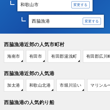
和歌山市
変更する
西脇漁港
変更する
西脇漁港近郊の人気市町村
海南市
有田市
有田郡湯浅町
有田郡広川
西脇漁港近郊の人気港
加太港
和歌山北港
市堀川沿い
マリンル
西脇漁港の人気釣り船