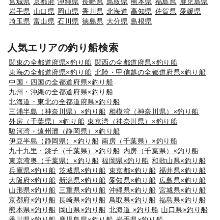
宮城県
京都府
沖縄県
長崎県
鳥取県
熊本県
福島県
鹿児島県
岩手県
山口県
岡山県
香川県
北海道
高知県
佐賀県
愛媛県
埼玉県
富山県
石川県
徳島県
大分県
島根県
人気エリアの釣り船検索
関東の全都道府県×釣り船
関西の全都道府県×釣り船
東海の全都道府県×釣り船
北陸・甲信越の全都道府県×釣り船
中国・四国の全都道府県×釣り船
九州・沖縄の全都道府県×釣り船
北海道・東北の全都道府県×釣り船
三浦半島（神奈川県）×釣り船
相模湾（神奈川県）×釣り船
外房（千葉県）×釣り船
東京湾（神奈川県）×釣り船
駿河湾・遠州灘（静岡県）×釣り船
伊豆半島（静岡県）×釣り船
南房（千葉県）×釣り船
九十九里・銚子（千葉県）×釣り船
内房（千葉県）×釣り船
東京湾奥（千葉県）×釣り船
福岡県×釣り船
和歌山県×釣り船
兵庫県×釣り船
茨城県×釣り船
東京都×釣り船
福井県×釣り船
大阪府×釣り船
新潟県×釣り船
愛知県×釣り船
広島県×釣り船
山形県×釣り船
三重県×釣り船
沖縄県×釣り船
宮城県×釣り船
京都府×釣り船
長崎県×釣り船
鳥取県×釣り船
福島県×釣り船
熊本県×釣り船
岡山県×釣り船
北海道 ×釣り船
山口県×釣り船
香川県×釣り船
鹿児島県×釣り船
岩手県×釣り船