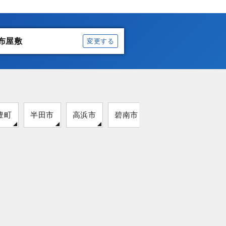
布屋敷
変更する
豊町
半田市
高浜市
碧南市