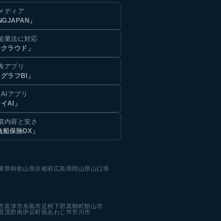
メディア
NGJAPAN」
船業法に対応
船クラウド」
表アプリ
グラフBI」
AIアプリ
イAI」
償内容と安さ
漁船保険DX」
庫県
和歌山県
京都府
広島県
岡山県
山口県
市
富津市
糸島市
足柄下郡真鶴町
館山市
賀茂郡南伊豆町
南あわじ市
市川市