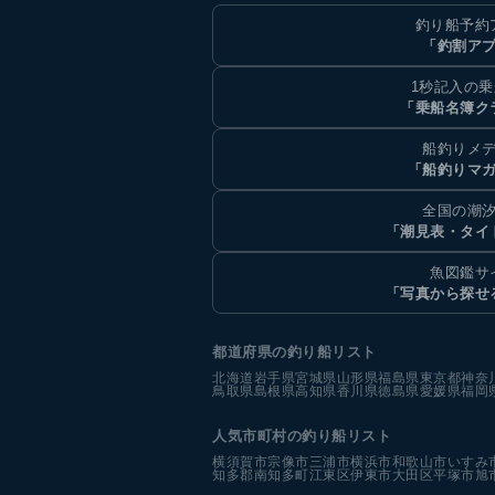
釣り船予約
「釣割ア
1秒記入の
「乗船名簿ク
船釣りメ
「船釣りマ
全国の潮
「潮見表・タイ
魚図鑑サ
「写真から探せ
都道府県の釣り船リスト
北海道
岩手県
宮城県
山形県
福島県
東京都
神奈
鳥取県
島根県
高知県
香川県
徳島県
愛媛県
福岡
人気市町村の釣り船リスト
横須賀市
宗像市
三浦市
横浜市
和歌山市
いすみ
知多郡南知多町
江東区
伊東市
大田区
平塚市
旭