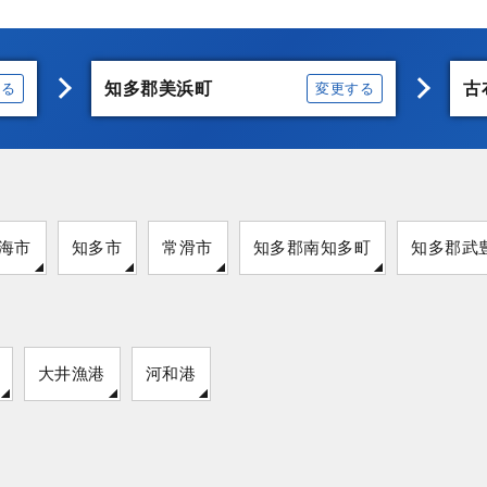
知多郡美浜町
古
する
変更する
海市
知多市
常滑市
知多郡南知多町
知多郡武
大井漁港
河和港