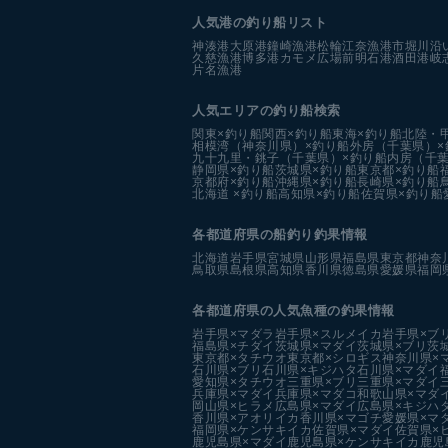
人気港の釣り船リスト
神湊港
大原港
鐘崎漁港
松輪江奈漁港
市堀川沿
久慈漁港
博多港カモメ広場前
明石港
酒田港
岐
片名漁港
人気エリアの釣り船検索
関東×釣り船
関西×釣り船
東海×釣り船
北陸・
相模湾（神奈川県）×釣り船
外房（千葉県）×
九十九里・銚子（千葉県）×釣り船
内房（千葉
静岡県×釣り船
茨城県×釣り船
東京都×釣り船
京都府×釣り船
沖縄県×釣り船
長崎県×釣り船
北海道 ×釣り船
高知県×釣り船
佐賀県×釣り船
各都道府県の船釣り釣果情報
北海道
岩手県
宮城県
山形県
福島県
東京都
神奈
鳥取県
島根県
高知県
香川県
徳島県
愛媛県
福岡
各都道府県の人気魚種の釣果情報
岩手県×マダラ
岩手県×スルメイカ
岩手県×ブ
福島県×チダイ
茨城県×マダイ
茨城県×ブリ
茨
東京都×タチウオ
東京都×シロギス
神奈川県×
石川県×ブリ
石川県×キジハタ
石川県×マダイ
愛知県×タチウオ
三重県×ブリ
三重県×マダイ
兵庫県×マダイ
兵庫県×マダコ
和歌山県×マダ
岡山県×ヒラメ
広島県×マダイ
広島県×キジハ
香川県×アオリイカ
香川県×マゴチ
愛媛県×マ
福岡県×ケンサキイカ
佐賀県×マダイ
佐賀県×
鹿児島県×マダイ
鹿児島県×ケンサキイカ
鹿児