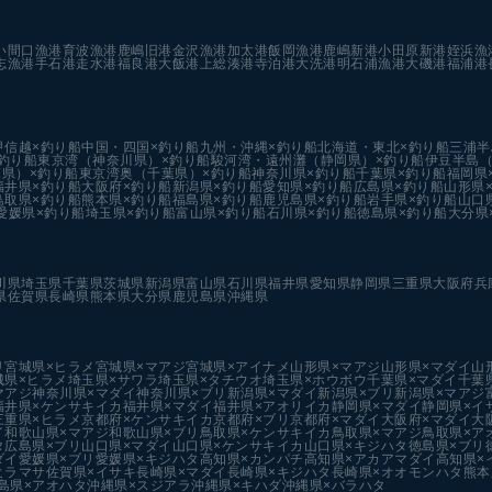
い
間口漁港
育波漁港
鹿嶋旧港
金沢漁港
加太港
飯岡漁港
鹿嶋新港
小田原新港
姪浜漁
志漁港
手石港
走水港
福良港
大飯港
上総湊港
寺泊港
大洗港
明石浦漁港
大磯港
福浦港
甲信越×釣り船
中国・四国×釣り船
九州・沖縄×釣り船
北海道・東北×釣り船
三浦半
釣り船
東京湾（神奈川県）×釣り船
駿河湾・遠州灘（静岡県）×釣り船
伊豆半島（
県）×釣り船
東京湾奥（千葉県）×釣り船
神奈川県×釣り船
千葉県×釣り船
福岡県
福井県×釣り船
大阪府×釣り船
新潟県×釣り船
愛知県×釣り船
広島県×釣り船
山形県
鳥取県×釣り船
熊本県×釣り船
福島県×釣り船
鹿児島県×釣り船
岩手県×釣り船
山口
愛媛県×釣り船
埼玉県×釣り船
富山県×釣り船
石川県×釣り船
徳島県×釣り船
大分県
川県
埼玉県
千葉県
茨城県
新潟県
富山県
石川県
福井県
愛知県
静岡県
三重県
大阪府
兵
県
佐賀県
長崎県
熊本県
大分県
鹿児島県
沖縄県
リ
宮城県×ヒラメ
宮城県×マアジ
宮城県×アイナメ
山形県×マアジ
山形県×マダイ
山
城県×ヒラメ
埼玉県×サワラ
埼玉県×タチウオ
埼玉県×ホウボウ
千葉県×マダイ
千葉
マアジ
神奈川県×マダイ
神奈川県×ブリ
新潟県×マダイ
新潟県×ブリ
新潟県×マアジ
福井県×ケンサキイカ
福井県×マダイ
福井県×アオリイカ
静岡県×マダイ
静岡県×イ
三重県×ヒラメ
京都府×ケンサキイカ
京都府×ブリ
京都府×マダイ
大阪府×マダイ
大
イ
和歌山県×マアジ
和歌山県×ブリ
鳥取県×ケンサキイカ
鳥取県×マアジ
鳥取県×ア
タ
広島県×ブリ
山口県×マダイ
山口県×ケンサキイカ
山口県×キジハタ
徳島県×ブリ
ダイ
愛媛県×ブリ
愛媛県×キジハタ
高知県×カンパチ
高知県×アカアマダイ
高知県×
ヒラマサ
佐賀県×イサキ
長崎県×マダイ
長崎県×キジハタ
長崎県×オオモンハタ
熊本
島県×アオハタ
沖縄県×スジアラ
沖縄県×キハダ
沖縄県×バラハタ