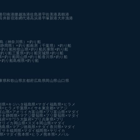
港
印南港
腰越漁港
佐島港
宇佐美港
真鶴港
長井新宿港
網代港
高浜港
平塚新港
大井漁港
島（神奈川県）×釣り船
静岡県）×釣り船
南房（千葉県）×釣り船
×釣り船
和歌山県×釣り船
兵庫県×釣り船
×釣り船
三重県×釣り船
宮城県×釣り船
県×釣り船
岡山県×釣り船
香川県×釣り船
×釣り船
島根県×釣り船
庫県
和歌山県
京都府
広島県
岡山県
山口県
形県×キジハタ
福島県×マダイ
福島県×ヒラメ
県×ヒラメ
千葉県×イサキ
東京都×マアジ
富山県×アオリイカ
富山県×ブリ
富山県×マダイ
サキ
静岡県×マアジ
愛知県×ブリ
愛知県×マダイ
阪府×サワラ
大阪府×ブリ
兵庫県×ブリ
オリイカ
岡山県×スズキ
岡山県×マダイ
徳島県×マアジ
徳島県×チダイ
香川県×マダイ
イサキ
福岡県×マダイ
福岡県×ヤリイカ
県×マダイ
熊本県×ヒラメ
熊本県×メバル