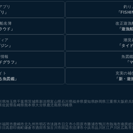
アプリ
釣り
プリ」
「FISHI
乗船名簿
改正遊漁
ラウド」
「遊漁
ディア
潮見
ガジン」
「タイド
汐情報
魚図鑑
ドグラフ」
「マ
イト
充実の補
る魚図鑑」
「新・遊
川県
埼玉県
千葉県
茨城県
新潟県
富山県
石川県
福井県
愛知県
静岡県
三重県
大阪府
兵
県
佐賀県
長崎県
熊本県
大分県
鹿児島県
沖縄県
市
福岡市
鹿嶋市
北九州市
明石市
淡路市
日立市
小田原市
勝浦市
鴨川市
熱海市
南房総
市
日高郡印南町
鎌倉市
酒田市
加古川市
田辺市
沼津市
小浜市
品川区
江戸川区
広島市