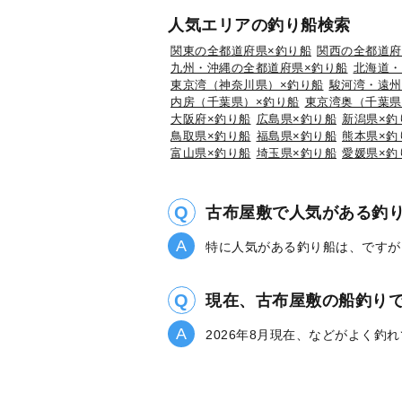
人気エリアの釣り船検索
関東の全都道府県×釣り船
関西の全都道府
九州・沖縄の全都道府県×釣り船
北海道・
東京湾（神奈川県）×釣り船
駿河湾・遠州
内房（千葉県）×釣り船
東京湾奥（千葉県
大阪府×釣り船
広島県×釣り船
新潟県×釣
鳥取県×釣り船
福島県×釣り船
熊本県×釣
富山県×釣り船
埼玉県×釣り船
愛媛県×釣
古布屋敷で人気がある釣
特に人気がある釣り船は、ですが
現在、古布屋敷の船釣り
2026年8月現在、などがよく釣