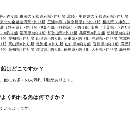
県×釣り船
東海の全都道府県×釣り船
北陸・甲信越の全都道府県×釣り船
東北の全都道府県×釣り船
三浦半島（神奈川県）×釣り船
相模湾（神奈川
灘（静岡県）×釣り船
伊豆半島（静岡県）×釣り船
南房（千葉県）×釣り
）×釣り船
福岡県×釣り船
和歌山県×釣り船
兵庫県×釣り船
茨城県×釣り
り船
愛知県×釣り船
山形県×釣り船
三重県×釣り船
沖縄県×釣り船
宮城
り船
岡山県×釣り船
北海道 ×釣り船
山口県×釣り船
香川県×釣り船
鹿児
り船
高知県×釣り船
佐賀県×釣り船
徳島県×釣り船
大分県×釣り船
島根
り船はどこですか？
、他にも多くの人気釣り船があります。
でよく釣れる魚は何ですか？
れているようです。