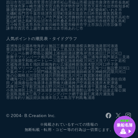
四日市市
江田島市
常滑市
沼津市
松山市
福山市
横須賀市
唐津市
津市
長島町
佐世保市
茅ヶ崎市
浦安市
宮古島市
伊勢市
伊万里市
天草市
今治市
南知多町
勝浦市
南伊勢町
浜田市
大洗町
五島市
上天草市
芦北町
愛南町
いわき市
大磯町
長門市
千葉市
焼津市
亘理町
境港市
田原市
臼杵市
鈴鹿市
西尾市
恩納村
銚子市
仙台市
八戸市
芦屋町
光市
舞鶴市
行橋市
碧南市
西海市
高松市
葉山町
徳之島町
気仙沼市
市川市
桑名市
廿日市市
福岡市
赤穂市
屋久島町
苫小牧市
玉名市
糸魚川市
川崎市
尾鷲市
柳井市
宇土市
加古川市
宗像市
諫早市
西宮市
上越市
倉敷市
出水市
南あわじ市
人気ポイントの潮見表・タイドグラフ
若洲海浜公園
本牧海釣り施設
三番瀬
鹿島港
横浜
舞阪漁港
那珂湊港
豊浜漁港
宇野港
小名浜港
貝塚人工島
加太漁港
大津港
葛西海浜公園
アジュール舞子
野島公園
閖上港
福田港
須磨海岸
清水港
旧江戸川河口
新舞子マリンパーク
相馬港
三池港
東扇島西公園
三浦海岸
南芦屋浜
二見港
片貝漁港
平和島ボートレース場
野北漁港
相模川河口
大洗マリーナ
若松
大蔵海岸
玉島Ｅ地区
碧南海釣り広場
波崎新漁港
木曽川河口
呼子港
八景島マリーナ
ふれーゆ裏
飯岡漁港
羽田
日立港
大黒海づり施設
豊川河口
千葉ポートパーク
関門橋
名護漁港
御前崎港
師崎港
天神崎
阿武隈川河口
海の公園
検見川堤防
筑後川昇開橋
室見川河口
敦賀新港
横須賀
平磯海づり公園
牛窓港
垂水漁港
明石港
本渡港
鳥取港
東幡豆漁港
佐伯港
田ノ浦漁港
仙台漁港
津名港
豊橋
大磯港
神戸空港親水護岸
木更津港
武庫川一文字
新宮漁港
吉野川河口
三角西港
洲本港
千葉港
城ヶ島公園
小島漁港
吹上浜
三崎漁港
妻鹿漁港
熊本新港
館山港
牛深
宇品波止場公園
志賀島漁港
大三島フィッシングパーク
網干港
新仁尾港
片瀬漁港
市原海釣り施設
姪浜漁港
本荘人工島
古宇利島
亀浦港
© 2004- B.Creation Inc.
※掲載されているすべての情報の
無断転載・転用・コピー等の行為は一切禁じます。