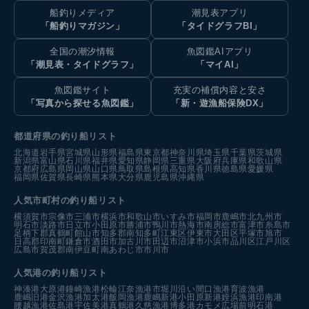
船釣りメディア
潮見表アプリ
「船釣りマガジン」
「タイドグラフBI」
全国の潮汐情報
魚図鑑AIアプリ
「潮見表・タイドグラフ」
「マイAI」
魚図鑑サイト
充実の補償内容と安さ
「写真から探せる魚図鑑」
「新・遊漁船保険DX」
都道府県の釣り船リスト
北海道
岩手県
宮城県
山形県
福島県
東京都
神奈川県
埼玉県
千葉県
茨城県
新潟県
富山県
石川県
福井県
愛知県
静岡県
三重県
大阪府
兵庫県
和歌山県
京都府
広島県
岡山県
山口県
鳥取県
島根県
高知県
香川県
徳島県
愛媛県
福岡県
佐賀県
長崎県
熊本県
大分県
鹿児島県
沖縄県
人気市町村の釣り船リスト
横須賀市
宗像市
三浦市
横浜市
和歌山市
いすみ市
福岡市
鹿嶋市
北九州市
明石市
淡路市
日立市
小田原市
勝浦市
鴨川市
熱海市
南房総市
富津市
糸島市
足柄下郡真鶴町
館山市
知多郡南知多町
江東区
伊東市
大田区
平塚市
旭市
日高郡印南町
鎌倉市
酒田市
加古川市
田辺市
沼津市
小浜市
品川区
江戸川区
広島市
賀茂郡南伊豆町
南あわじ市
市川市
人気港の釣り船リスト
神湊港
大原港
鐘崎漁港
松輪江奈漁港
市堀川沿い
間口漁港
育波漁港
鹿嶋旧港
金沢漁港
加太港
飯岡漁港
鹿嶋新港
小田原新港
姪浜漁港
印南港
腰越漁港
佐島港
宇佐美港
真鶴港
久慈漁港
博多港カモメ広場前
明石港