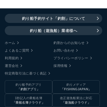
釣り船予約サイト「釣割」について
釣り船（遊漁船）業者様へ
ホーム
釣割からのお知らせ
よくあるご質問
お問い合わせ
利用規約
プライバシーポリシー
運営会社
採用情報
特定商取引法に基づく表記
釣り船予約アプリ
釣りメディア
「釣割アプリ」
「FISHINGJAPAN」
1秒記入の乗船名簿
改正遊漁船業法に対応
「乗船名簿クラウド」
「遊漁船クラウド」