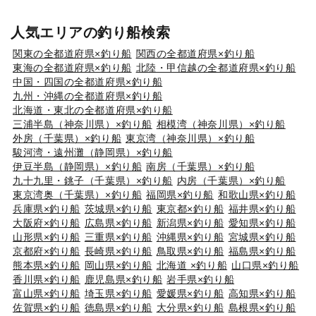
人気エリアの釣り船検索
関東の全都道府県×釣り船
関西の全都道府県×釣り船
東海の全都道府県×釣り船
北陸・甲信越の全都道府県×釣り船
中国・四国の全都道府県×釣り船
九州・沖縄の全都道府県×釣り船
北海道・東北の全都道府県×釣り船
三浦半島（神奈川県）×釣り船
相模湾（神奈川県）×釣り船
外房（千葉県）×釣り船
東京湾（神奈川県）×釣り船
駿河湾・遠州灘（静岡県）×釣り船
伊豆半島（静岡県）×釣り船
南房（千葉県）×釣り船
九十九里・銚子（千葉県）×釣り船
内房（千葉県）×釣り船
東京湾奥（千葉県）×釣り船
福岡県×釣り船
和歌山県×釣り船
兵庫県×釣り船
茨城県×釣り船
東京都×釣り船
福井県×釣り船
大阪府×釣り船
広島県×釣り船
新潟県×釣り船
愛知県×釣り船
山形県×釣り船
三重県×釣り船
沖縄県×釣り船
宮城県×釣り船
京都府×釣り船
長崎県×釣り船
鳥取県×釣り船
福島県×釣り船
熊本県×釣り船
岡山県×釣り船
北海道 ×釣り船
山口県×釣り船
香川県×釣り船
鹿児島県×釣り船
岩手県×釣り船
富山県×釣り船
埼玉県×釣り船
愛媛県×釣り船
高知県×釣り船
佐賀県×釣り船
徳島県×釣り船
大分県×釣り船
島根県×釣り船