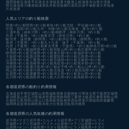
酒田港
岐志漁港
手石港
走水港
福良港
大飯港
上総湊港
寺泊港
大洗港
明石浦漁港
大磯港
福浦港
長井新宿港
網代港
高浜港
平塚新港
大井漁港
片名漁港
人気エリアの釣り船検索
関東×釣り船
関西×釣り船
東海×釣り船
北陸・甲信越×釣り船
中国・四国×釣り船
九州・沖縄×釣り船
北海道・東北×釣り船
三浦半島（神奈川県）×釣り船
相模湾（神奈川県）×釣り船
外房（千葉県）×釣り船
東京湾（神奈川県）×釣り船
駿河湾・遠州灘（静岡県）×釣り船
伊豆半島（静岡県）×釣り船
南房（千葉県）×釣り船
九十九里・銚子（千葉県）×釣り船
内房（千葉県）×釣り船
東京湾奥（千葉県）×釣り船
神奈川県×釣り船
千葉県×釣り船
福岡県×釣り船
和歌山県×釣り船
兵庫県×釣り船
静岡県×釣り船
茨城県×釣り船
東京都×釣り船
福井県×釣り船
大阪府×釣り船
新潟県×釣り船
愛知県×釣り船
広島県×釣り船
山形県×釣り船
三重県×釣り船
宮城県×釣り船
京都府×釣り船
沖縄県×釣り船
長崎県×釣り船
鳥取県×釣り船
熊本県×釣り船
福島県×釣り船
鹿児島県×釣り船
岩手県×釣り船
山口県×釣り船
岡山県×釣り船
香川県×釣り船
北海道 ×釣り船
高知県×釣り船
佐賀県×釣り船
愛媛県×釣り船
埼玉県×釣り船
富山県×釣り船
石川県×釣り船
徳島県×釣り船
大分県×釣り船
島根県×釣り船
各都道府県の船釣り釣果情報
北海道
岩手県
宮城県
山形県
福島県
東京都
神奈川県
埼玉県
千葉県
茨城県
新潟県
富山県
石川県
福井県
愛知県
静岡県
三重県
大阪府
兵庫県
和歌山県
京都府
広島県
岡山県
山口県
鳥取県
島根県
高知県
香川県
徳島県
愛媛県
福岡県
佐賀県
長崎県
熊本県
大分県
鹿児島県
沖縄県
各都道府県の人気魚種の釣果情報
岩手県×マダラ
岩手県×スルメイカ
岩手県×ブリ
宮城県×ヒラメ
宮城県×マアジ
宮城県×アイナメ
山形県×マアジ
山形県×マダイ
山形県×キジハタ
福島県×マダイ
福島県×ヒラメ
福島県×チダイ