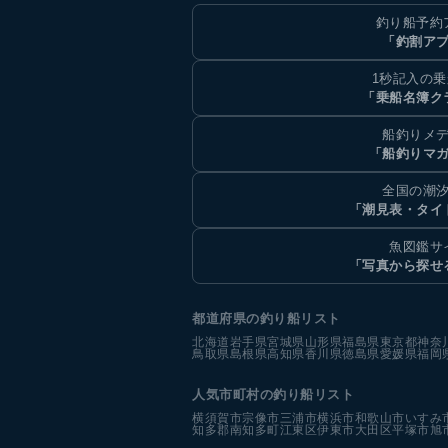
釣り船予約
「釣割ア
1秒記入の
「乗船名簿ク
船釣りメ
「船釣りマ
全国の潮
「潮見表・タイ
魚図鑑サ
「写真から探せ
都道府県の釣り船リスト
北海道
岩手県
宮城県
山形県
福島県
東京都
神奈
鳥取県
島根県
高知県
香川県
徳島県
愛媛県
福岡
人気市町村の釣り船リスト
横須賀市
宗像市
三浦市
横浜市
和歌山市
いすみ
知多郡南知多町
江東区
伊東市
大田区
平塚市
旭