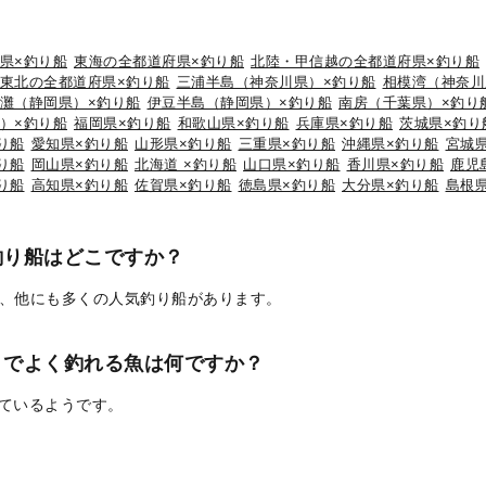
県×釣り船
東海の全都道府県×釣り船
北陸・甲信越の全都道府県×釣り船
東北の全都道府県×釣り船
三浦半島（神奈川県）×釣り船
相模湾（神奈川
灘（静岡県）×釣り船
伊豆半島（静岡県）×釣り船
南房（千葉県）×釣り
）×釣り船
福岡県×釣り船
和歌山県×釣り船
兵庫県×釣り船
茨城県×釣り
り船
愛知県×釣り船
山形県×釣り船
三重県×釣り船
沖縄県×釣り船
宮城
り船
岡山県×釣り船
北海道 ×釣り船
山口県×釣り船
香川県×釣り船
鹿児
り船
高知県×釣り船
佐賀県×釣り船
徳島県×釣り船
大分県×釣り船
島根
釣り船はどこですか？
、他にも多くの人気釣り船があります。
りでよく釣れる魚は何ですか？
れているようです。