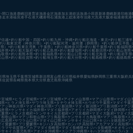
い
間口漁港
鹿嶋旧港
育波漁港
金沢漁港
加太港
姪浜漁港
小田原新港
鹿嶋新港
印南港
港
走水港
福良港
手石港
大磯港
明石浦漁港
上総湊港
寺泊港
大洗港
大飯港
福浦港
境港
甲信越×釣り船
中国・四国×釣り船
九州・沖縄×釣り船
北海道・東北×釣り船
三浦半
釣り船
東京湾（神奈川県）×釣り船
駿河湾・遠州灘（静岡県）×釣り船
伊豆半島（
県）×釣り船
東京湾奥（千葉県）×釣り船
神奈川県×釣り船
千葉県×釣り船
福岡県
福井県×釣り船
大阪府×釣り船
広島県×釣り船
愛知県×釣り船
新潟県×釣り船
山形県
鳥取県×釣り船
熊本県×釣り船
福島県×釣り船
山口県×釣り船
北海道 ×釣り船
岩手県
富山県×釣り船
佐賀県×釣り船
埼玉県×釣り船
大分県×釣り船
島根県×釣り船
徳島県
川県
埼玉県
千葉県
茨城県
新潟県
富山県
石川県
福井県
愛知県
静岡県
三重県
大阪府
兵
県
佐賀県
長崎県
熊本県
大分県
鹿児島県
沖縄県
リ
宮城県×ヒラメ
宮城県×マアジ
宮城県×アイナメ
山形県×マアジ
山形県×マダイ
山
城県×ヒラメ
埼玉県×サワラ
埼玉県×タチウオ
埼玉県×ホウボウ
千葉県×マダイ
千葉
マアジ
神奈川県×マダイ
神奈川県×ブリ
新潟県×マダイ
新潟県×ブリ
新潟県×マアジ
福井県×ケンサキイカ
福井県×マダイ
福井県×アオリイカ
静岡県×マダイ
静岡県×イ
三重県×ヒラメ
京都府×ケンサキイカ
京都府×ブリ
京都府×マダイ
大阪府×マダイ
大
イ
和歌山県×マアジ
和歌山県×ブリ
鳥取県×ケンサキイカ
鳥取県×マアジ
鳥取県×ス
タ
広島県×サワラ
山口県×マダイ
山口県×ケンサキイカ
山口県×キジハタ
徳島県×ブ
ダイ
愛媛県×ブリ
愛媛県×キジハタ
高知県×カンパチ
高知県×アカアマダイ
高知県×
ヒラマサ
佐賀県×アカアマダイ
長崎県×マダイ
長崎県×キジハタ
長崎県×オオモンハ
ンサキイカ
鹿児島県×アオハタ
沖縄県×スジアラ
沖縄県×キハダ
沖縄県×バラハタ