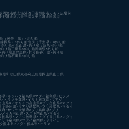
飯岡漁港
岐志漁港
酒田港
博多港カモメ広場前
中野港
金沢八景平潟
久美浜港
金田漁港
島（神奈川県）×釣り船
静岡県）×釣り船
南房（千葉県）×釣り船
×釣り船
和歌山県×釣り船
兵庫県×釣り船
×釣り船
三重県×釣り船
長崎県×釣り船
×釣り船
鹿児島県×釣り船
香川県×釣り船
×釣り船
石川県×釣り船
庫県
和歌山県
京都府
広島県
岡山県
山口県
形県×キジハタ
福島県×マダイ
福島県×ヒラメ
県×ヒラメ
千葉県×イサキ
東京都×マアジ
富山県×アオリイカ
富山県×ブリ
富山県×マダイ
サキ
静岡県×マアジ
愛知県×ブリ
愛知県×マダイ
阪府×サワラ
大阪府×ブリ
兵庫県×ブリ
ルメイカ
岡山県×スズキ
岡山県×マダイ
リ
徳島県×マアジ
徳島県×チダイ
香川県×マダイ
イサキ
福岡県×マダイ
福岡県×ヤリイカ
タ
熊本県×マダイ
熊本県×ヒラメ