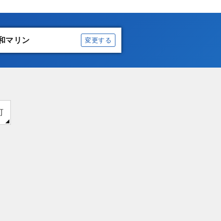
和マリン
変更する
町