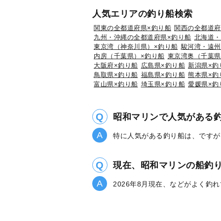
人気エリアの釣り船検索
関東の全都道府県×釣り船
関西の全都道府
九州・沖縄の全都道府県×釣り船
北海道・
東京湾（神奈川県）×釣り船
駿河湾・遠州
内房（千葉県）×釣り船
東京湾奥（千葉県
大阪府×釣り船
広島県×釣り船
新潟県×釣
鳥取県×釣り船
福島県×釣り船
熊本県×釣
富山県×釣り船
埼玉県×釣り船
愛媛県×釣
昭和マリンで人気がある
特に人気がある釣り船は、ですが
現在、昭和マリンの船釣
2026年8月現在、などがよく釣