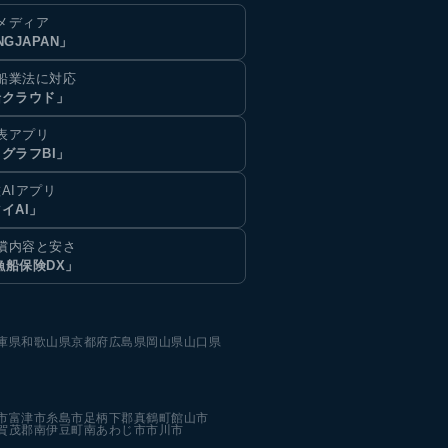
メディア
NGJAPAN」
船業法に対応
船クラウド」
表アプリ
グラフBI」
AIアプリ
イAI」
償内容と安さ
漁船保険DX」
庫県
和歌山県
京都府
広島県
岡山県
山口県
市
富津市
糸島市
足柄下郡真鶴町
館山市
賀茂郡南伊豆町
南あわじ市
市川市