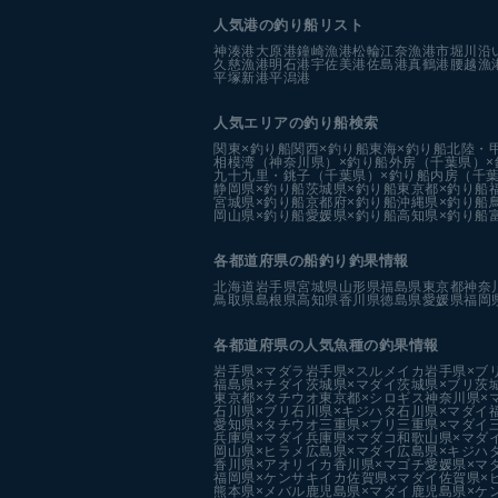
人気港の釣り船リスト
神湊港
大原港
鐘崎漁港
松輪江奈漁港
市堀川沿
久慈漁港
明石港
宇佐美港
佐島港
真鶴港
腰越漁
平塚新港
平潟港
人気エリアの釣り船検索
関東×釣り船
関西×釣り船
東海×釣り船
北陸・
相模湾（神奈川県）×釣り船
外房（千葉県）×
九十九里・銚子（千葉県）×釣り船
内房（千葉
静岡県×釣り船
茨城県×釣り船
東京都×釣り船
宮城県×釣り船
京都府×釣り船
沖縄県×釣り船
岡山県×釣り船
愛媛県×釣り船
高知県×釣り船
各都道府県の船釣り釣果情報
北海道
岩手県
宮城県
山形県
福島県
東京都
神奈
鳥取県
島根県
高知県
香川県
徳島県
愛媛県
福岡
各都道府県の人気魚種の釣果情報
岩手県×マダラ
岩手県×スルメイカ
岩手県×ブ
福島県×チダイ
茨城県×マダイ
茨城県×ブリ
茨
東京都×タチウオ
東京都×シロギス
神奈川県×
石川県×ブリ
石川県×キジハタ
石川県×マダイ
愛知県×タチウオ
三重県×ブリ
三重県×マダイ
兵庫県×マダイ
兵庫県×マダコ
和歌山県×マダ
岡山県×ヒラメ
広島県×マダイ
広島県×キジハ
香川県×アオリイカ
香川県×マゴチ
愛媛県×マ
福岡県×ケンサキイカ
佐賀県×マダイ
佐賀県×
熊本県×メバル
鹿児島県×マダイ
鹿児島県×ケ