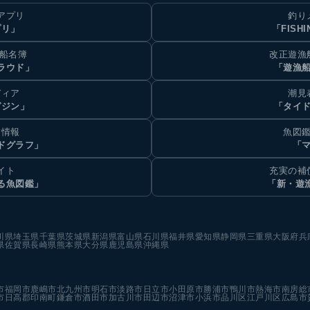
アプリ
釣り
プリ」
「FISHI
乗船名簿
改正遊漁
ラウド」
「遊漁
ディア
潮見
ガジン」
「タイド
汐情報
魚図鑑
ドグラフ」
「マ
イト
充実の補
る魚図鑑」
「新・遊
川県
埼玉県
千葉県
茨城県
新潟県
富山県
石川県
福井県
愛知県
静岡県
三重県
大阪府
兵
県
佐賀県
長崎県
熊本県
大分県
鹿児島県
沖縄県
市
福岡市
鹿嶋市
北九州市
明石市
淡路市
日立市
小田原市
勝浦市
鴨川市
熱海市
南房総
市
日高郡印南町
鎌倉市
酒田市
加古川市
田辺市
沼津市
小浜市
品川区
江戸川区
広島市