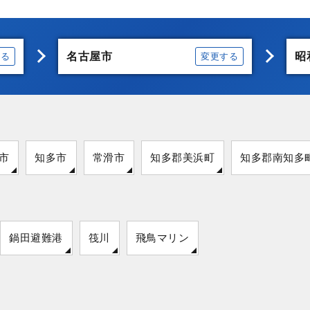
名古屋市
昭
する
変更する
市
知多市
常滑市
知多郡美浜町
知多郡南知多
鍋田避難港
筏川
飛鳥マリン