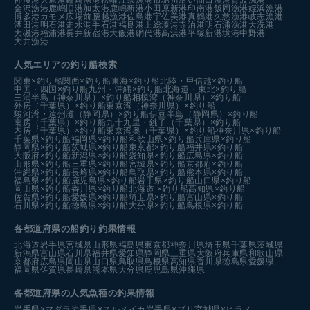
金沢漁港
鹿嶋旧港
加太港
鹿嶋新港
小田原新港
印南港
飯岡漁港
姪浜漁港
博多港カモメ広場前
腰越漁港
佐島港
宇佐美港
真鶴港
久慈漁港
岐志漁港
酒田港
明石港
走水港
手石港
福良港
上総湊港
寺泊港
明石浦漁港
大洗港
大磯港
福浦港
長井新宿港
大飯港
網代港
高浜港
平塚新港
境港中野港
大井漁港
人気エリアの釣り船検索
関東×釣り船
関西×釣り船
東海×釣り船
北陸・甲信越×釣り船
中国・四国×釣り船
九州・沖縄×釣り船
北海道・東北×釣り船
三浦半島（神奈川県）×釣り船
相模湾（神奈川県）×釣り船
外房（千葉県）×釣り船
東京湾（神奈川県）×釣り船
駿河湾・遠州灘（静岡県）×釣り船
伊豆半島（静岡県）×釣り船
南房（千葉県）×釣り船
九十九里・銚子（千葉県）×釣り船
内房（千葉県）×釣り船
東京湾奥（千葉県）×釣り船
神奈川県×釣り船
千葉県×釣り船
福岡県×釣り船
和歌山県×釣り船
兵庫県×釣り船
静岡県×釣り船
茨城県×釣り船
東京都×釣り船
福井県×釣り船
大阪府×釣り船
新潟県×釣り船
愛知県×釣り船
広島県×釣り船
山形県×釣り船
三重県×釣り船
宮城県×釣り船
京都府×釣り船
沖縄県×釣り船
長崎県×釣り船
鳥取県×釣り船
熊本県×釣り船
福島県×釣り船
鹿児島県×釣り船
岩手県×釣り船
山口県×釣り船
岡山県×釣り船
香川県×釣り船
北海道 ×釣り船
高知県×釣り船
佐賀県×釣り船
愛媛県×釣り船
埼玉県×釣り船
富山県×釣り船
石川県×釣り船
徳島県×釣り船
大分県×釣り船
島根県×釣り船
各都道府県の船釣り釣果情報
北海道
岩手県
宮城県
山形県
福島県
東京都
神奈川県
埼玉県
千葉県
茨城県
新潟県
富山県
石川県
福井県
愛知県
静岡県
三重県
大阪府
兵庫県
和歌山県
京都府
広島県
岡山県
山口県
鳥取県
島根県
高知県
香川県
徳島県
愛媛県
福岡県
佐賀県
長崎県
熊本県
大分県
鹿児島県
沖縄県
各都道府県の人気魚種の釣果情報
岩手県×マダラ
岩手県×スルメイカ
岩手県×ブリ
宮城県×ヒラメ