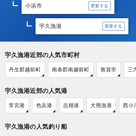
小浜市
変更する
宇久漁港
変更する
宇久漁港近郊の人気市町村
丹生郡越前町
南条郡南越前町
敦賀市
三
宇久漁港近郊の人気港
常宮港
色浜港
志積港
犬熊漁港
西小
宇久漁港の人気釣り船