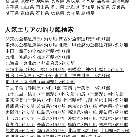
宮城県
京都府
沖縄県
長崎県
鳥取県
熊本県
福島県
鹿児島県
岩手県
山口県
岡山県
香川県
北海道
高知県
佐賀県
愛媛県
埼玉県
富山県
石川県
徳島県
大分県
島根県
人気エリアの釣り船検索
関東の全都道府県×釣り船
関西の全都道府県×釣り船
東海の全都道府県×釣り船
北陸・甲信越の全都道府県×釣り船
中国・四国の全都道府県×釣り船
九州・沖縄の全都道府県×釣り船
北海道・東北の全都道府県×釣り船
三浦半島（神奈川県）×釣り船
相模湾（神奈川県）×釣り船
外房（千葉県）×釣り船
東京湾（神奈川県）×釣り船
駿河湾・遠州灘（静岡県）×釣り船
伊豆半島（静岡県）×釣り船
南房（千葉県）×釣り船
九十九里・銚子（千葉県）×釣り船
内房（千葉県）×釣り船
東京湾奥（千葉県）×釣り船
福岡県×釣り船
和歌山県×釣り船
兵庫県×釣り船
茨城県×釣り船
東京都×釣り船
福井県×釣り船
大阪府×釣り船
広島県×釣り船
新潟県×釣り船
愛知県×釣り船
山形県×釣り船
三重県×釣り船
沖縄県×釣り船
宮城県×釣り船
京都府×釣り船
長崎県×釣り船
鳥取県×釣り船
福島県×釣り船
熊本県×釣り船
岡山県×釣り船
北海道 ×釣り船
山口県×釣り船
香川県×釣り船
鹿児島県×釣り船
岩手県×釣り船