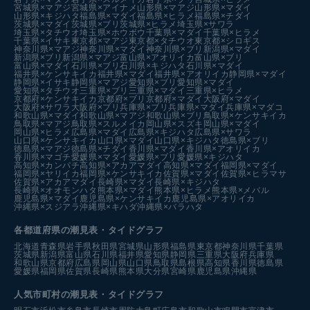
宮城県×マアジ
宮城県×アイナメ
山形県×マアジ
山形県×マダイ
山形県×キジハタ
福島県×マダイ
福島県×ヒラメ
福島県×チダイ
茨城県×マダイ
茨城県×ブリ
茨城県×ヒラメ
埼玉県×サワラ
埼玉県×タチウオ
埼玉県×ホウボウ
千葉県×マダイ
千葉県×ヒラメ
千葉県×イサキ
東京都×マアジ
東京都×タチウオ
東京都×シロギス
神奈川県×マアジ
神奈川県×マダイ
神奈川県×ブリ
新潟県×マダイ
新潟県×ブリ
新潟県×マアジ
富山県×アオリイカ
富山県×ブリ
富山県×マダイ
石川県×ブリ
石川県×キジハタ
石川県×マダイ
福井県×ケンサキイカ
福井県×マダイ
福井県×アオリイカ
静岡県×マダイ
静岡県×イサキ
静岡県×マアジ
愛知県×ブリ
愛知県×マダイ
愛知県×タチウオ
三重県×ブリ
三重県×マダイ
三重県×ヒラメ
京都府×ケンサキイカ
京都府×ブリ
京都府×マダイ
大阪府×マダイ
大阪府×サワラ
大阪府×ブリ
兵庫県×ブリ
兵庫県×マダイ
兵庫県×マダコ
和歌山県×マダイ
和歌山県×マアジ
和歌山県×ブリ
鳥取県×ケンサキイカ
鳥取県×マアジ
鳥取県×スルメイカ
岡山県×スズキ
岡山県×マダイ
岡山県×ヒラメ
広島県×マダイ
広島県×キジハタ
広島県×サワラ
山口県×ケンサキイカ
山口県×マダイ
山口県×キジハタ
徳島県×ブリ
徳島県×マアジ
徳島県×チダイ
香川県×マダイ
香川県×アオリイカ
香川県×マゴチ
愛媛県×マダイ
愛媛県×ブリ
愛媛県×キジハタ
高知県×カンパチ
高知県×アカアマダイ
高知県×マダイ
福岡県×マダイ
福岡県×ヤリイカ
福岡県×ケンサキイカ
佐賀県×マダイ
佐賀県×ヒラマサ
佐賀県×アカアマダイ
長崎県×マダイ
長崎県×キジハタ
長崎県×オオモンハタ
熊本県×マダイ
熊本県×ヒラメ
熊本県×メバル
鹿児島県×マダイ
鹿児島県×ケンサキイカ
鹿児島県×アオリイカ
沖縄県×スジアラ
沖縄県×キハダ
沖縄県×バラハタ
各都道府県の潮見表
・タイドグラフ
北海道
青森県
岩手県
秋田県
宮城県
山形県
福島県
東京都
神奈川県
千葉県
茨城県
新潟県
富山県
石川県
福井県
愛知県
静岡県
三重県
大阪府
兵庫県
和歌山県
京都府
広島県
岡山県
山口県
鳥取県
島根県
高知県
香川県
徳島県
愛媛県
福岡県
佐賀県
長崎県
熊本県
大分県
宮崎県
鹿児島県
沖縄県
人気市町村の潮見表・タイドグラフ