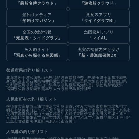
「乗船名簿クラウド」
「遊漁船クラウド」
船釣りメディア
潮見表アプリ
「船釣りマガジン」
「タイドグラフBI」
全国の潮汐情報
魚図鑑AIアプリ
「潮見表・タイドグラフ」
「マイAI」
魚図鑑サイト
充実の補償内容と安さ
「写真から探せる魚図鑑」
「新・遊漁船保険DX」
都道府県の釣り船リスト
北海道
岩手県
宮城県
山形県
福島県
東京都
神奈川県
埼玉県
千葉県
茨城県
新潟県
富山県
石川県
福井県
愛知県
静岡県
三重県
大阪府
兵庫県
和歌山県
京都府
広島県
岡山県
山口県
鳥取県
島根県
高知県
香川県
徳島県
愛媛県
福岡県
佐賀県
長崎県
熊本県
大分県
鹿児島県
沖縄県
人気市町村の釣り船リスト
横須賀市
宗像市
三浦市
横浜市
和歌山市
いすみ市
福岡市
鹿嶋市
北九州市
明石市
淡路市
日立市
小田原市
勝浦市
鴨川市
熱海市
南房総市
富津市
糸島市
足柄下郡真鶴町
館山市
知多郡南知多町
江東区
伊東市
大田区
平塚市
旭市
日高郡印南町
鎌倉市
酒田市
加古川市
田辺市
沼津市
小浜市
品川区
江戸川区
広島市
賀茂郡南伊豆町
南あわじ市
市川市
人気港の釣り船リスト
神湊港
大原港
鐘崎漁港
松輪江奈漁港
市堀川沿い
間口漁港
育波漁港