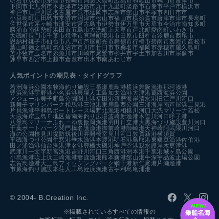
明石市
浜松市
糸島市
長崎市
周防大島町
広島市
和歌山市
鳴門市
富津市
下関市
北九州市
木更津市
姫路市
九十九里町
淡路市
石巻市
平戸市
横浜市
神戸市
江戸川区
名古屋市
呉市
延岡市
志摩市
館山市
平塚市
四日市市
小豆島町
江田島市
常滑市
沼津市
松山市
福山市
横須賀市
唐津市
津市
長島町
佐世保市
茅ヶ崎市
浦安市
宮古島市
伊勢市
伊万里市
天草市
今治市
南知多町
勝浦市
南伊勢町
浜田市
五島市
大洗町
上天草市
芦北町
愛南町
いわき市
大磯町
長門市
千葉市
焼津市
亘理町
境港市
田原市
臼杵市
鈴鹿市
西尾市
恩納村
銚子市
仙台市
八戸市
芦屋町
光市
舞鶴市
行橋市
碧南市
西海市
高松市
葉山町
徳之島町
気仙沼市
市川市
廿日市市
桑名市
福岡市
赤穂市
屋久島町
苫小牧市
玉名市
糸魚川市
川崎市
尾鷲市
柳井市
宇土市
加古川市
宗像市
諫早市
西宮市
上越市
倉敷市
出水市
南あわじ市
人気ポイントの潮見表・タイドグラフ
若洲海浜公園
本牧海釣り施設
三番瀬
鹿島港
横浜
舞阪漁港
那珂湊港
豊浜漁港
宇野港
小名浜港
貝塚人工島
加太漁港
大津港
葛西海浜公園
アジュール舞子
野島公園
閖上港
福田港
須磨海岸
清水港
旧江戸川河口
新舞子マリンパーク
相馬港
三池港
東扇島西公園
三浦海岸
南芦屋浜
二見港
片貝漁港
平和島ボートレース場
野北漁港
相模川河口
大洗マリーナ
若松
大蔵海岸
玉島Ｅ地区
碧南海釣り広場
波崎新漁港
木曽川河口
呼子港
八景島マリーナ
ふれーゆ裏
飯岡漁港
羽田
日立港
大黒海づり施設
豊川河口
千葉ポートパーク
関門橋
名護漁港
御前崎港
師崎港
天神崎
阿武隈川河口
海の公園
検見川堤防
筑後川昇開橋
室見川河口
敦賀新港
横須賀
平磯海づり公園
牛窓港
垂水漁港
本渡港
明石港
鳥取港
東幡豆漁港
佐伯港
田ノ浦漁港
仙台漁港
津名港
豊橋
大磯港
神戸空港親水護岸
木更津港
武庫川一文字
新宮漁港
吉野川河口
三角西港
洲本港
千葉港
城ヶ島公園
小島漁港
吹上浜
三崎漁港
妻鹿漁港
熊本新港
館山港
牛深
宇品波止場公園
志賀島漁港
大三島フィッシングパーク
網干港
新仁尾港
片瀬漁港
市原海釣り施設
本荘人工島
姪浜漁港
古宇利島
亀浦港
© 2004- B.Creation Inc.
※掲載されているすべての情報の