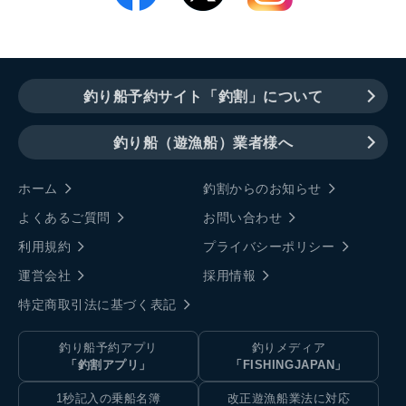
釣り船予約サイト「釣割」について
釣り船（遊漁船）業者様へ
ホーム
釣割からのお知らせ
よくあるご質問
お問い合わせ
利用規約
プライバシーポリシー
運営会社
採用情報
特定商取引法に基づく表記
釣り船予約アプリ
釣りメディア
「釣割アプリ」
「FISHINGJAPAN」
1秒記入の乗船名簿
改正遊漁船業法に対応