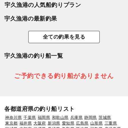
宇久漁港の人気船釣りプラン
宇久漁港の最新釣果
全ての釣果を見る
宇久漁港の釣り船一覧
ご予約できる釣り船がありません
各都道府県の釣り船リスト
神奈川県
千葉県
福岡県
和歌山県
兵庫県
静岡県
茨城県
東京都
福井県
大阪府
新潟県
愛知県
広島県
山形県
三重県