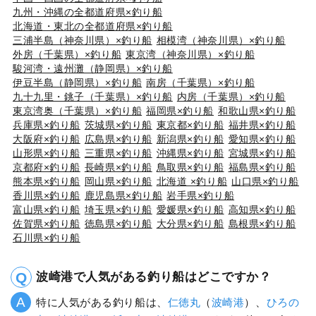
九州・沖縄の全都道府県×釣り船
北海道・東北の全都道府県×釣り船
三浦半島（神奈川県）×釣り船
相模湾（神奈川県）×釣り船
外房（千葉県）×釣り船
東京湾（神奈川県）×釣り船
駿河湾・遠州灘（静岡県）×釣り船
伊豆半島（静岡県）×釣り船
南房（千葉県）×釣り船
九十九里・銚子（千葉県）×釣り船
内房（千葉県）×釣り船
東京湾奥（千葉県）×釣り船
福岡県×釣り船
和歌山県×釣り船
兵庫県×釣り船
茨城県×釣り船
東京都×釣り船
福井県×釣り船
大阪府×釣り船
広島県×釣り船
新潟県×釣り船
愛知県×釣り船
山形県×釣り船
三重県×釣り船
沖縄県×釣り船
宮城県×釣り船
京都府×釣り船
長崎県×釣り船
鳥取県×釣り船
福島県×釣り船
熊本県×釣り船
岡山県×釣り船
北海道 ×釣り船
山口県×釣り船
香川県×釣り船
鹿児島県×釣り船
岩手県×釣り船
富山県×釣り船
埼玉県×釣り船
愛媛県×釣り船
高知県×釣り船
佐賀県×釣り船
徳島県×釣り船
大分県×釣り船
島根県×釣り船
石川県×釣り船
波崎港で人気がある釣り船はどこですか？
特に人気がある釣り船は、
仁徳丸
（
波崎港
）、
ひろの