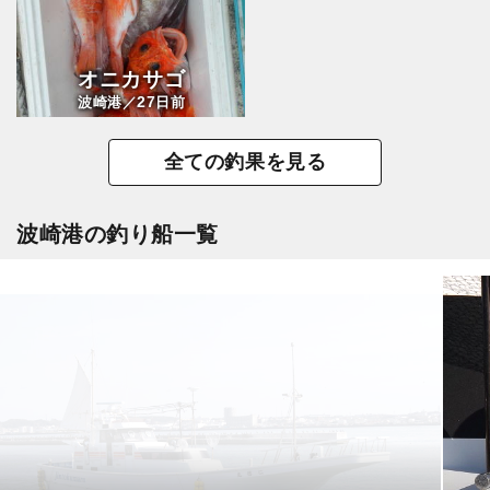
オニカサゴ
27
波崎港／
日前
全ての釣果を見る
波崎港の釣り船一覧