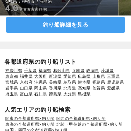
茨城県
神栖市
波崎港
4.0
(1件)
釣り船詳細を見る
各都道府県の釣り船リスト
神奈川県
千葉県
福岡県
和歌山県
兵庫県
静岡県
茨城県
東京都
福井県
大阪府
新潟県
愛知県
広島県
山形県
三重県
宮城県
京都府
沖縄県
長崎県
鳥取県
熊本県
福島県
鹿児島県
岩手県
山口県
岡山県
香川県
北海道
高知県
佐賀県
愛媛県
埼玉県
富山県
石川県
徳島県
大分県
島根県
人気エリアの釣り船検索
関東の全都道府県×釣り船
関西の全都道府県×釣り船
東海の全都道府県×釣り船
北陸・甲信越の全都道府県×釣り船
中国・四国の全都道府県×釣り船