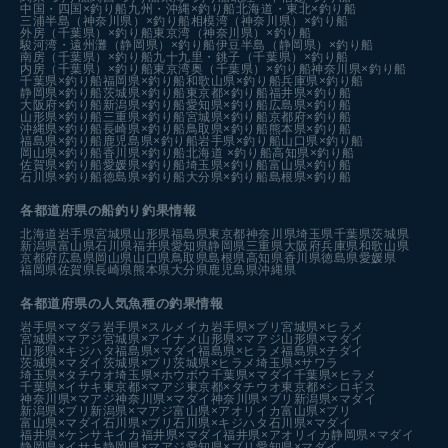
中国・四国×釣り船
九州・沖縄×釣り船
北海道・東北×釣り船
三浦半島（神奈川県）×釣り船
相模湾（神奈川県）×釣り船
外房（千葉県）×釣り船
東京湾（神奈川県）×釣り船
駿河湾・遠州灘（静岡県）×釣り船
伊豆半島（静岡県）×釣り船
南房（千葉県）×釣り船
九十九里・銚子（千葉県）×釣り船
内房（千葉県）×釣り船
東京湾奥（千葉県）×釣り船
神奈川県×釣り船
千葉県×釣り船
福岡県×釣り船
和歌山県×釣り船
兵庫県×釣り船
静岡県×釣り船
茨城県×釣り船
東京都×釣り船
福井県×釣り船
大阪府×釣り船
新潟県×釣り船
愛知県×釣り船
広島県×釣り船
山形県×釣り船
三重県×釣り船
宮城県×釣り船
京都府×釣り船
沖縄県×釣り船
長崎県×釣り船
鳥取県×釣り船
熊本県×釣り船
福島県×釣り船
鹿児島県×釣り船
岩手県×釣り船
山口県×釣り船
岡山県×釣り船
香川県×釣り船
北海道 ×釣り船
高知県×釣り船
佐賀県×釣り船
愛媛県×釣り船
埼玉県×釣り船
富山県×釣り船
石川県×釣り船
徳島県×釣り船
大分県×釣り船
島根県×釣り船
各都道府県の船釣り釣果情報
北海道
岩手県
宮城県
山形県
福島県
東京都
神奈川県
埼玉県
千葉県
茨城県
新潟県
富山県
石川県
福井県
愛知県
静岡県
三重県
大阪府
兵庫県
和歌山県
京都府
広島県
岡山県
山口県
鳥取県
島根県
高知県
香川県
徳島県
愛媛県
福岡県
佐賀県
長崎県
熊本県
大分県
鹿児島県
沖縄県
各都道府県の人気魚種の釣果情報
岩手県×マダラ
岩手県×スルメイカ
岩手県×ブリ
宮城県×ヒラメ
宮城県×マアジ
宮城県×アイナメ
山形県×マアジ
山形県×マダイ
山形県×キジハタ
福島県×マダイ
福島県×ヒラメ
福島県×チダイ
茨城県×マダイ
茨城県×ブリ
茨城県×ヒラメ
埼玉県×サワラ
埼玉県×タチウオ
埼玉県×ホウボウ
千葉県×マダイ
千葉県×ヒラメ
千葉県×イサキ
東京都×マアジ
東京都×タチウオ
東京都×シロギス
神奈川県×マアジ
神奈川県×マダイ
神奈川県×ブリ
新潟県×マダイ
新潟県×ブリ
新潟県×マアジ
富山県×アオリイカ
富山県×ブリ
富山県×マダイ
石川県×ブリ
石川県×キジハタ
石川県×マダイ
福井県×ケンサキイカ
福井県×マダイ
福井県×アオリイカ
静岡県×マダイ
静岡県×イサキ
静岡県×マアジ
愛知県×ブリ
愛知県×マダイ