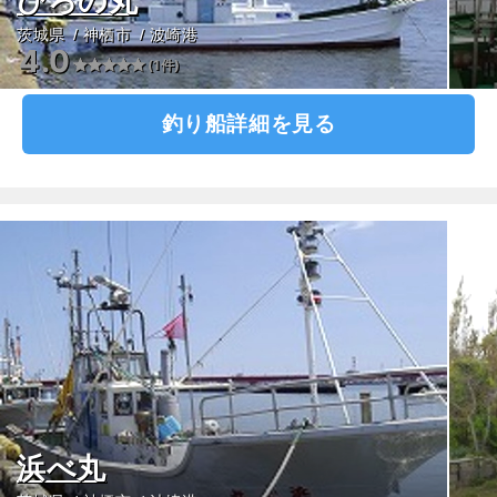
ひろの丸
茨城県
神栖市
波崎港
4.0
(1件)
釣り船詳細を見る
浜べ丸