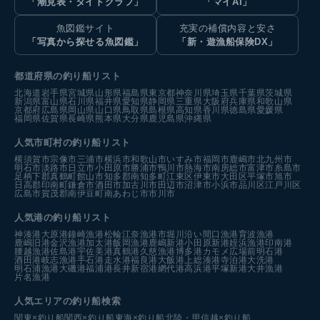
「潮見表・タイドグラフ」
「マイAI」
魚図鑑サイト
充実の補償内容と安さ
「写真から探せる魚図鑑」
「新・遊漁船保険DX」
都道府県の釣り船リスト
北海道
岩手県
宮城県
山形県
福島県
東京都
神奈川県
埼玉県
千葉県
茨城県
新潟県
富山県
石川県
福井県
愛知県
静岡県
三重県
大阪府
兵庫県
和歌山県
京都府
広島県
岡山県
山口県
鳥取県
島根県
高知県
香川県
徳島県
愛媛県
福岡県
佐賀県
長崎県
熊本県
大分県
鹿児島県
沖縄県
人気市町村の釣り船リスト
横須賀市
宗像市
三浦市
横浜市
和歌山市
いすみ市
福岡市
鹿嶋市
北九州市
明石市
淡路市
日立市
小田原市
勝浦市
鴨川市
熱海市
南房総市
富津市
糸島市
足柄下郡真鶴町
館山市
知多郡南知多町
江東区
伊東市
大田区
平塚市
旭市
日高郡印南町
鎌倉市
酒田市
加古川市
田辺市
沼津市
小浜市
品川区
江戸川区
広島市
賀茂郡南伊豆町
南あわじ市
市川市
人気港の釣り船リスト
神湊港
大原港
鐘崎漁港
松輪江奈漁港
市堀川沿い
間口漁港
育波漁港
鹿嶋旧港
金沢漁港
加太港
飯岡漁港
鹿嶋新港
小田原新港
姪浜漁港
印南港
腰越漁港
佐島港
宇佐美港
真鶴港
久慈漁港
博多港カモメ広場前
明石港
酒田港
岐志漁港
手石港
走水港
福良港
大飯港
上総湊港
寺泊港
大洗港
明石浦漁港
大磯港
福浦港
長井新宿港
網代港
高浜港
平塚新港
大井漁港
片名漁港
人気エリアの釣り船検索
関東×釣り船
関西×釣り船
東海×釣り船
北陸・甲信越×釣り船