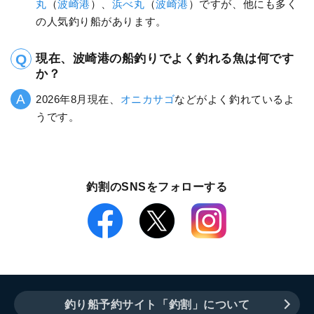
丸
（
波崎港
）、
浜べ丸
（
波崎港
）ですが、他にも多く
の人気釣り船があります。
現在、波崎港の船釣りでよく釣れる魚は何です
か？
2026年8月現在、
オニカサゴ
などがよく釣れているよ
うです。
釣割のSNSをフォローする
釣り船予約サイト「釣割」について