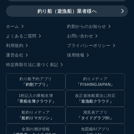
釣り船（遊漁船）業者様へ
ホーム
釣割からのお知らせ
よくあるご質問
お問い合わせ
利用規約
プライバシーポリシー
運営会社
採用情報
特定商取引法に基づく表記
釣り船予約アプリ
釣りメディア
「釣割アプリ」
「FISHINGJAPAN」
1秒記入の乗船名簿
改正遊漁船業法に対応
「乗船名簿クラウド」
「遊漁船クラウド」
船釣りメディア
潮見表アプリ
「船釣りマガジン」
「タイドグラフBI」
全国の潮汐情報
魚図鑑AIアプリ