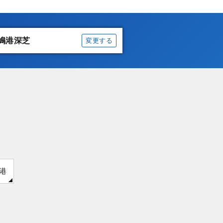
嶋港深芝
変更する
港