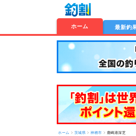
ホーム
最新釣
ホーム
茨城県
神栖市
鹿嶋港深芝