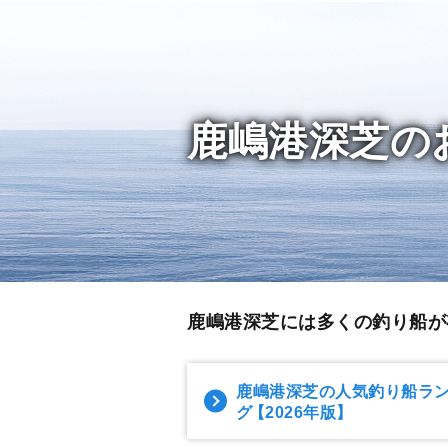
鹿嶋港深芝の
鹿嶋港深芝には多くの釣り船が
鹿嶋港深芝の人気釣り船ラ
グ
【2026年版】