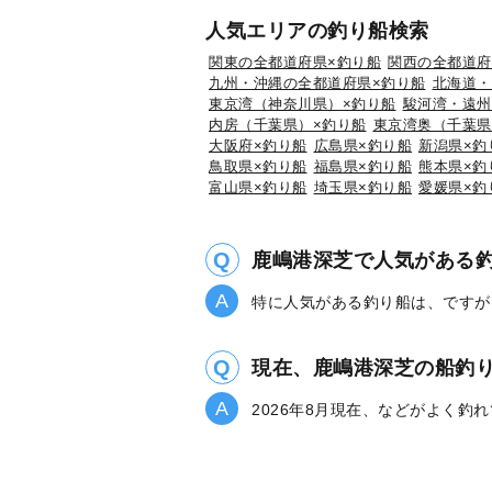
人気エリアの釣り船検索
関東の全都道府県×釣り船
関西の全都道府
九州・沖縄の全都道府県×釣り船
北海道・
東京湾（神奈川県）×釣り船
駿河湾・遠州
内房（千葉県）×釣り船
東京湾奥（千葉県
大阪府×釣り船
広島県×釣り船
新潟県×釣
鳥取県×釣り船
福島県×釣り船
熊本県×釣
富山県×釣り船
埼玉県×釣り船
愛媛県×釣
鹿嶋港深芝で人気がある
特に人気がある釣り船は、ですが
現在、鹿嶋港深芝の船釣
2026年8月現在、などがよく釣