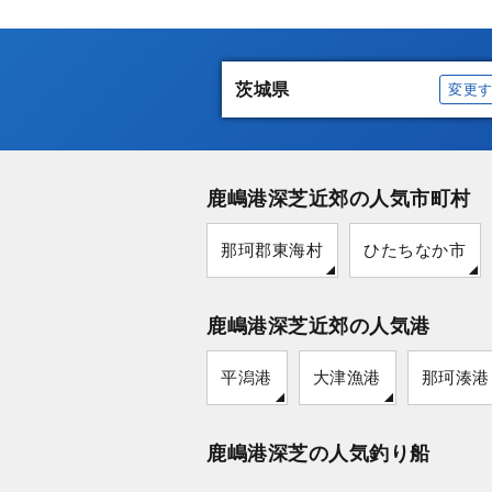
茨城県
変更
鹿嶋港深芝近郊の人気市町村
那珂郡東海村
ひたちなか市
鹿嶋港深芝近郊の人気港
平潟港
大津漁港
那珂湊港
鹿嶋港深芝の人気釣り船