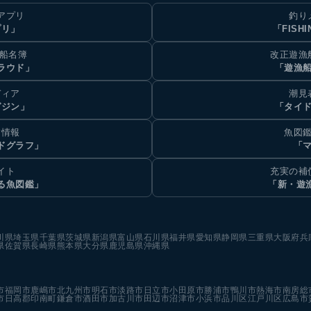
アプリ
釣り
プリ」
「FISHI
乗船名簿
改正遊漁
ラウド」
「遊漁
ディア
潮見
ガジン」
「タイド
汐情報
魚図鑑
ドグラフ」
「マ
イト
充実の補
る魚図鑑」
「新・遊
川県
埼玉県
千葉県
茨城県
新潟県
富山県
石川県
福井県
愛知県
静岡県
三重県
大阪府
兵
県
佐賀県
長崎県
熊本県
大分県
鹿児島県
沖縄県
市
福岡市
鹿嶋市
北九州市
明石市
淡路市
日立市
小田原市
勝浦市
鴨川市
熱海市
南房総
市
日高郡印南町
鎌倉市
酒田市
加古川市
田辺市
沼津市
小浜市
品川区
江戸川区
広島市