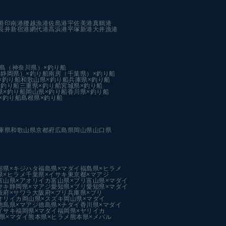
港
印南港
腰越漁港
佐島港
宇佐美港
真鶴港
長井新宿港
網代港
高浜港
平塚新港
大井漁港
島（神奈川県）×釣り船
静岡県）×釣り船
南房（千葉県）×釣り船
×釣り船
和歌山県×釣り船
兵庫県×釣り船
×釣り船
三重県×釣り船
宮城県×釣り船
県×釣り船
岡山県×釣り船
香川県×釣り船
×釣り船
島根県×釣り船
庫県
和歌山県
京都府
広島県
岡山県
山口県
形県×キジハタ
福島県×マダイ
福島県×ヒラメ
県×ヒラメ
千葉県×イサキ
東京都×マアジ
富山県×アオリイカ
富山県×ブリ
富山県×マダイ
サキ
静岡県×マアジ
愛知県×ブリ
愛知県×マダイ
阪府×サワラ
大阪府×ブリ
兵庫県×ブリ
オリイカ
岡山県×スズキ
岡山県×マダイ
徳島県×マアジ
徳島県×チダイ
香川県×マダイ
イサキ
福岡県×マダイ
福岡県×ヤリイカ
県×マダイ
熊本県×ヒラメ
熊本県×メバル