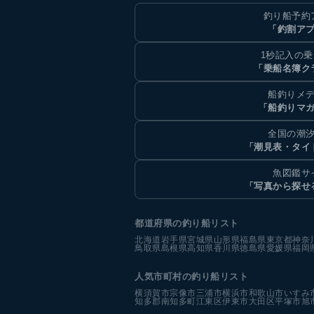
釣り船予約
「釣割ア
1秒記入の
「乗船名簿ク
船釣りメ
「船釣りマ
全国の潮
「潮見表・タイ
魚図鑑サ
「写真から探せ
都道府県の釣り船リスト
北海道
岩手県
宮城県
山形県
福島県
東京都
神奈
鳥取県
島根県
高知県
香川県
徳島県
愛媛県
福岡
人気市町村の釣り船リスト
横須賀市
宗像市
三浦市
横浜市
和歌山市
いすみ
知多郡南知多町
江東区
伊東市
大田区
平塚市
旭