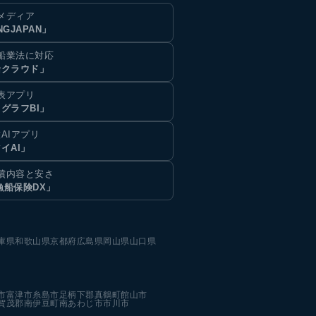
メディア
NGJAPAN」
船業法に対応
船クラウド」
表アプリ
グラフBI」
AIアプリ
イAI」
償内容と安さ
漁船保険DX」
庫県
和歌山県
京都府
広島県
岡山県
山口県
市
富津市
糸島市
足柄下郡真鶴町
館山市
賀茂郡南伊豆町
南あわじ市
市川市