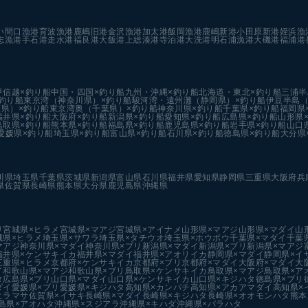
い
間口漁港
育波漁港
鹿嶋旧港
金沢漁港
加太港
飯岡漁港
鹿嶋新港
小田原新港
姪浜漁
志漁港
手石港
走水港
福良港
大飯港
上総湊港
寺泊港
大洗港
明石浦漁港
大磯港
福浦港
甲信越×釣り船
中国・四国×釣り船
九州・沖縄×釣り船
北海道・東北×釣り船
三浦半
釣り船
東京湾（神奈川県）×釣り船
駿河湾・遠州灘（静岡県）×釣り船
伊豆半島（
県）×釣り船
東京湾奥（千葉県）×釣り船
神奈川県×釣り船
千葉県×釣り船
福岡県
福井県×釣り船
大阪府×釣り船
新潟県×釣り船
愛知県×釣り船
広島県×釣り船
山形県
鳥取県×釣り船
熊本県×釣り船
福島県×釣り船
鹿児島県×釣り船
岩手県×釣り船
山口
愛媛県×釣り船
埼玉県×釣り船
富山県×釣り船
石川県×釣り船
徳島県×釣り船
大分県
川県
埼玉県
千葉県
茨城県
新潟県
富山県
石川県
福井県
愛知県
静岡県
三重県
大阪府
兵
県
佐賀県
長崎県
熊本県
大分県
鹿児島県
沖縄県
リ
宮城県×ヒラメ
宮城県×マアジ
宮城県×アイナメ
山形県×マアジ
山形県×マダイ
山
城県×ヒラメ
埼玉県×サワラ
埼玉県×タチウオ
埼玉県×ホウボウ
千葉県×マダイ
千葉
マアジ
神奈川県×マダイ
神奈川県×ブリ
新潟県×マダイ
新潟県×ブリ
新潟県×マアジ
福井県×ケンサキイカ
福井県×マダイ
福井県×アオリイカ
静岡県×マダイ
静岡県×イ
三重県×ヒラメ
京都府×ケンサキイカ
京都府×ブリ
京都府×マダイ
大阪府×マダイ
大
イ
和歌山県×マアジ
和歌山県×ブリ
鳥取県×ケンサキイカ
鳥取県×マアジ
鳥取県×ア
タ
広島県×ブリ
山口県×マダイ
山口県×ケンサキイカ
山口県×キジハタ
徳島県×ブリ
ダイ
愛媛県×ブリ
愛媛県×キジハタ
高知県×カンパチ
高知県×アカアマダイ
高知県×
ヒラマサ
佐賀県×イサキ
長崎県×マダイ
長崎県×キジハタ
長崎県×オオモンハタ
熊本
島県×アオハタ
沖縄県×スジアラ
沖縄県×キハダ
沖縄県×バラハタ