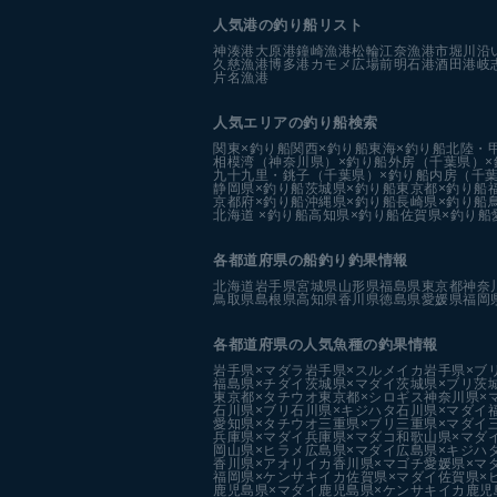
人気港の釣り船リスト
神湊港
大原港
鐘崎漁港
松輪江奈漁港
市堀川沿
久慈漁港
博多港カモメ広場前
明石港
酒田港
岐
片名漁港
人気エリアの釣り船検索
関東×釣り船
関西×釣り船
東海×釣り船
北陸・
相模湾（神奈川県）×釣り船
外房（千葉県）×
九十九里・銚子（千葉県）×釣り船
内房（千葉
静岡県×釣り船
茨城県×釣り船
東京都×釣り船
京都府×釣り船
沖縄県×釣り船
長崎県×釣り船
北海道 ×釣り船
高知県×釣り船
佐賀県×釣り船
各都道府県の船釣り釣果情報
北海道
岩手県
宮城県
山形県
福島県
東京都
神奈
鳥取県
島根県
高知県
香川県
徳島県
愛媛県
福岡
各都道府県の人気魚種の釣果情報
岩手県×マダラ
岩手県×スルメイカ
岩手県×ブ
福島県×チダイ
茨城県×マダイ
茨城県×ブリ
茨
東京都×タチウオ
東京都×シロギス
神奈川県×
石川県×ブリ
石川県×キジハタ
石川県×マダイ
愛知県×タチウオ
三重県×ブリ
三重県×マダイ
兵庫県×マダイ
兵庫県×マダコ
和歌山県×マダ
岡山県×ヒラメ
広島県×マダイ
広島県×キジハ
香川県×アオリイカ
香川県×マゴチ
愛媛県×マ
福岡県×ケンサキイカ
佐賀県×マダイ
佐賀県×
鹿児島県×マダイ
鹿児島県×ケンサキイカ
鹿児