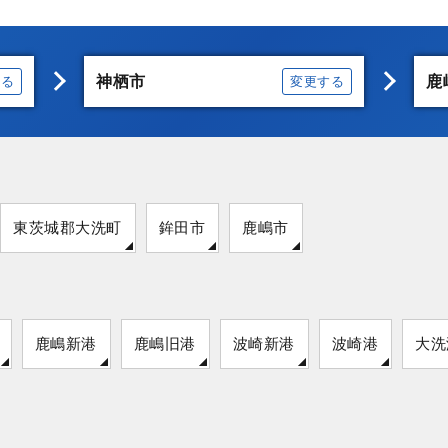
神栖市
鹿
する
変更する
東茨城郡大洗町
鉾田市
鹿嶋市
鹿嶋新港
鹿嶋旧港
波崎新港
波崎港
大洗