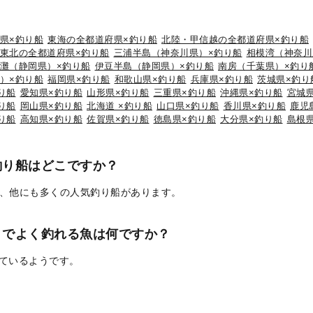
県×釣り船
東海の全都道府県×釣り船
北陸・甲信越の全都道府県×釣り船
東北の全都道府県×釣り船
三浦半島（神奈川県）×釣り船
相模湾（神奈川
灘（静岡県）×釣り船
伊豆半島（静岡県）×釣り船
南房（千葉県）×釣り
）×釣り船
福岡県×釣り船
和歌山県×釣り船
兵庫県×釣り船
茨城県×釣り
り船
愛知県×釣り船
山形県×釣り船
三重県×釣り船
沖縄県×釣り船
宮城
り船
岡山県×釣り船
北海道 ×釣り船
山口県×釣り船
香川県×釣り船
鹿児
り船
高知県×釣り船
佐賀県×釣り船
徳島県×釣り船
大分県×釣り船
島根
釣り船はどこですか？
、他にも多くの人気釣り船があります。
りでよく釣れる魚は何ですか？
れているようです。