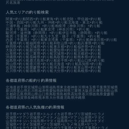
片名漁港
人気エリアの釣り船検索
関東×釣り船
関西×釣り船
東海×釣り船
北陸・甲信越×釣り船
中国・四国×釣り船
九州・沖縄×釣り船
北海道・東北×釣り船
三浦半島（神奈川県）×釣り船
相模湾（神奈川県）×釣り船
外房（千葉県）×釣り船
東京湾（神奈川県）×釣り船
駿河湾・遠州灘（静岡県）×釣り船
伊豆半島（静岡県）×釣り船
南房（千葉県）×釣り船
九十九里・銚子（千葉県）×釣り船
内房（千葉県）×釣り船
東京湾奥（千葉県）×釣り船
神奈川県×釣り船
千葉県×釣り船
福岡県×釣り船
和歌山県×釣り船
兵庫県×釣り船
静岡県×釣り船
茨城県×釣り船
東京都×釣り船
福井県×釣り船
大阪府×釣り船
新潟県×釣り船
愛知県×釣り船
広島県×釣り船
山形県×釣り船
三重県×釣り船
宮城県×釣り船
京都府×釣り船
沖縄県×釣り船
長崎県×釣り船
鳥取県×釣り船
熊本県×釣り船
福島県×釣り船
鹿児島県×釣り船
岩手県×釣り船
山口県×釣り船
岡山県×釣り船
香川県×釣り船
北海道 ×釣り船
高知県×釣り船
佐賀県×釣り船
愛媛県×釣り船
埼玉県×釣り船
富山県×釣り船
石川県×釣り船
徳島県×釣り船
大分県×釣り船
島根県×釣り船
各都道府県の船釣り釣果情報
北海道
岩手県
宮城県
山形県
福島県
東京都
神奈川県
埼玉県
千葉県
茨城県
新潟県
富山県
石川県
福井県
愛知県
静岡県
三重県
大阪府
兵庫県
和歌山県
京都府
広島県
岡山県
山口県
鳥取県
島根県
高知県
香川県
徳島県
愛媛県
福岡県
佐賀県
長崎県
熊本県
大分県
鹿児島県
沖縄県
各都道府県の人気魚種の釣果情報
岩手県×マダラ
岩手県×スルメイカ
岩手県×ブリ
宮城県×ヒラメ
宮城県×マアジ
宮城県×アイナメ
山形県×マアジ
山形県×マダイ
山形県×キジハタ
福島県×マダイ
福島県×ヒラメ
福島県×チダイ
茨城県×マダイ
茨城県×ブリ
茨城県×ヒラメ
埼玉県×サワラ
埼玉県×タチウオ
埼玉県×ホウボウ
千葉県×マダイ
千葉県×ヒラメ