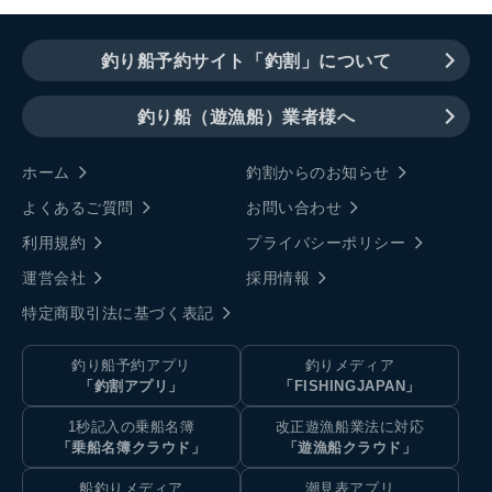
釣り船予約サイト「釣割」について
釣り船（遊漁船）業者様へ
ホーム
釣割からのお知らせ
よくあるご質問
お問い合わせ
利用規約
プライバシーポリシー
運営会社
採用情報
特定商取引法に基づく表記
釣り船予約アプリ
釣りメディア
「釣割アプリ」
「FISHINGJAPAN」
1秒記入の乗船名簿
改正遊漁船業法に対応
「乗船名簿クラウド」
「遊漁船クラウド」
船釣りメディア
潮見表アプリ