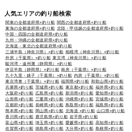
人気エリアの釣り船検索
関東の全都道府県×釣り船
関西の全都道府県×釣り船
東海の全都道府県×釣り船
北陸・甲信越の全都道府県×釣り船
中国・四国の全都道府県×釣り船
九州・沖縄の全都道府県×釣り船
北海道・東北の全都道府県×釣り船
三浦半島（神奈川県）×釣り船
相模湾（神奈川県）×釣り船
外房（千葉県）×釣り船
東京湾（神奈川県）×釣り船
駿河湾・遠州灘（静岡県）×釣り船
伊豆半島（静岡県）×釣り船
南房（千葉県）×釣り船
九十九里・銚子（千葉県）×釣り船
内房（千葉県）×釣り船
東京湾奥（千葉県）×釣り船
福岡県×釣り船
和歌山県×釣り船
兵庫県×釣り船
茨城県×釣り船
東京都×釣り船
福井県×釣り船
大阪府×釣り船
広島県×釣り船
新潟県×釣り船
愛知県×釣り船
山形県×釣り船
三重県×釣り船
沖縄県×釣り船
宮城県×釣り船
京都府×釣り船
長崎県×釣り船
鳥取県×釣り船
福島県×釣り船
熊本県×釣り船
岡山県×釣り船
北海道 ×釣り船
山口県×釣り船
香川県×釣り船
鹿児島県×釣り船
岩手県×釣り船
富山県×釣り船
埼玉県×釣り船
愛媛県×釣り船
高知県×釣り船
佐賀県×釣り船
徳島県×釣り船
大分県×釣り船
島根県×釣り船