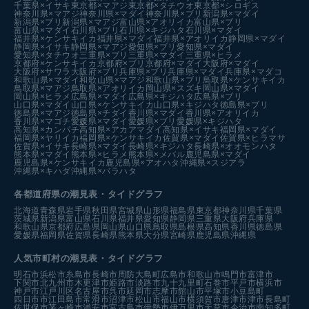
千葉県×イサキ
東京都×マアジ
東京都×タチウオ
東京都×シロギス
神奈川県×マアジ
神奈川県×マダイ
神奈川県×ブリ
新潟県×マダイ
新潟県×ブリ
新潟県×マアジ
富山県×アオリイカ
富山県×ブリ
富山県×マダイ
石川県×ブリ
石川県×キジハタ
石川県×マダイ
福井県×ケンサキイカ
福井県×マダイ
福井県×アオリイカ
静岡県×マダイ
静岡県×イサキ
静岡県×マアジ
愛知県×ブリ
愛知県×マダイ
愛知県×タチウオ
三重県×ブリ
三重県×マダイ
三重県×ヒラメ
京都府×ケンサキイカ
京都府×ブリ
京都府×マダイ
大阪府×マダイ
大阪府×サワラ
大阪府×ブリ
兵庫県×ブリ
兵庫県×マダイ
兵庫県×マダコ
和歌山県×マダイ
和歌山県×マアジ
和歌山県×ブリ
鳥取県×ケンサキイカ
鳥取県×マアジ
鳥取県×アオリイカ
岡山県×スズキ
岡山県×マダイ
岡山県×ヒラメ
広島県×マダイ
広島県×キジハタ
広島県×ブリ
山口県×マダイ
山口県×ケンサキイカ
山口県×キジハタ
徳島県×ブリ
徳島県×マアジ
徳島県×チダイ
香川県×マダイ
香川県×アオリイカ
香川県×マゴチ
愛媛県×マダイ
愛媛県×ブリ
愛媛県×キジハタ
高知県×カンパチ
高知県×アカアマダイ
高知県×イサキ
福岡県×マダイ
福岡県×ヤリイカ
福岡県×ケンサキイカ
佐賀県×マダイ
佐賀県×ヒラマサ
佐賀県×イサキ
長崎県×マダイ
長崎県×キジハタ
長崎県×オオモンハタ
熊本県×マダイ
熊本県×ヒラメ
熊本県×メバル
鹿児島県×マダイ
鹿児島県×ケンサキイカ
鹿児島県×アオハタ
沖縄県×スジアラ
沖縄県×キハダ
沖縄県×バラハタ
各都道府県の潮見表
・タイドグラフ
北海道
青森県
岩手県
秋田県
宮城県
山形県
福島県
東京都
神奈川県
千葉県
茨城県
新潟県
富山県
石川県
福井県
愛知県
静岡県
三重県
大阪府
兵庫県
和歌山県
京都府
広島県
岡山県
山口県
鳥取県
島根県
高知県
香川県
徳島県
愛媛県
福岡県
佐賀県
長崎県
熊本県
大分県
宮崎県
鹿児島県
沖縄県
人気市町村の潮見表・タイドグラフ
明石市
浜松市
糸島市
長崎市
周防大島町
広島市
和歌山市
鳴門市
富津市
下関市
北九州市
木更津市
姫路市
淡路市
九十九里町
石巻市
平戸市
横浜市
神戸市
江戸川区
名古屋市
呉市
延岡市
志摩市
館山市
平塚市
小豆島町
四日市市
江田島市
常滑市
沼津市
松山市
福山市
横須賀市
唐津市
津市
長島町
佐世保市
茅ヶ崎市
浦安市
宮古島市
伊勢市
伊万里市
天草市
今治市
南知多町