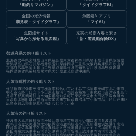
「船釣りマガジン」
「タイドグラフBI」
全国の潮汐情報
魚図鑑AIアプリ
「潮見表・タイドグラフ」
「マイAI」
魚図鑑サイト
充実の補償内容と安さ
「写真から探せる魚図鑑」
「新・遊漁船保険DX」
都道府県の釣り船リスト
北海道
岩手県
宮城県
山形県
福島県
東京都
神奈川県
埼玉県
千葉県
茨城県
新潟県
富山県
石川県
福井県
愛知県
静岡県
三重県
大阪府
兵庫県
和歌山県
京都府
広島県
岡山県
山口県
鳥取県
島根県
高知県
香川県
徳島県
愛媛県
福岡県
佐賀県
長崎県
熊本県
大分県
鹿児島県
沖縄県
人気市町村の釣り船リスト
横須賀市
宗像市
三浦市
横浜市
和歌山市
いすみ市
福岡市
鹿嶋市
北九州市
明石市
淡路市
日立市
小田原市
勝浦市
鴨川市
熱海市
南房総市
富津市
糸島市
足柄下郡真鶴町
館山市
知多郡南知多町
江東区
伊東市
大田区
平塚市
旭市
日高郡印南町
鎌倉市
酒田市
加古川市
田辺市
沼津市
小浜市
品川区
江戸川区
広島市
賀茂郡南伊豆町
南あわじ市
市川市
人気港の釣り船リスト
神湊港
大原港
鐘崎漁港
松輪江奈漁港
市堀川沿い
間口漁港
育波漁港
鹿嶋旧港
金沢漁港
加太港
飯岡漁港
鹿嶋新港
小田原新港
姪浜漁港
印南港
腰越漁港
佐島港
宇佐美港
真鶴港
久慈漁港
博多港カモメ広場前
明石港
酒田港
岐志漁港
手石港
走水港
福良港
大飯港
上総湊港
寺泊港
大洗港
明石浦漁港
大磯港
福浦港
長井新宿港
網代港
高浜港
平塚新港
大井漁港