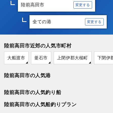
陸前高田市
変更する
全ての港
変更する
陸前高田市近郊の人気市町村
大船渡市
釜石市
上閉伊郡大槌町
下閉伊
陸前高田市の人気港
陸前高田市の人気釣り船
陸前高田市の人気船釣りプラン