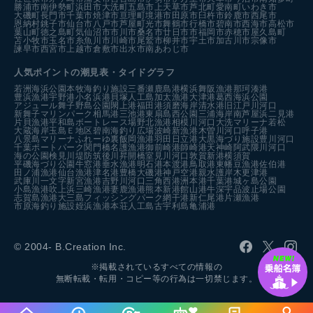
勝浦市
南伊勢町
浜田市
大洗町
五島市
上天草市
芦北町
愛南町
いわき市
大磯町
長門市
千葉市
焼津市
亘理町
境港市
田原市
臼杵市
鈴鹿市
西尾市
恩納村
銚子市
仙台市
八戸市
芦屋町
光市
舞鶴市
行橋市
碧南市
西海市
高松市
葉山町
徳之島町
気仙沼市
市川市
桑名市
廿日市市
福岡市
赤穂市
屋久島町
苫小牧市
玉名市
糸魚川市
川崎市
尾鷲市
柳井市
宇土市
加古川市
宗像市
諫早市
西宮市
上越市
倉敷市
出水市
南あわじ市
人気ポイントの潮見表・タイドグラフ
若洲海浜公園
本牧海釣り施設
三番瀬
鹿島港
横浜
舞阪漁港
那珂湊港
豊浜漁港
宇野港
小名浜港
貝塚人工島
加太漁港
大津港
葛西海浜公園
アジュール舞子
野島公園
閖上港
福田港
須磨海岸
清水港
旧江戸川河口
新舞子マリンパーク
相馬港
三池港
東扇島西公園
三浦海岸
南芦屋浜
二見港
片貝漁港
平和島ボートレース場
野北漁港
相模川河口
大洗マリーナ
若松
大蔵海岸
玉島Ｅ地区
碧南海釣り広場
波崎新漁港
木曽川河口
呼子港
八景島マリーナ
ふれーゆ裏
飯岡漁港
羽田
日立港
大黒海づり施設
豊川河口
千葉ポートパーク
関門橋
名護漁港
御前崎港
師崎港
天神崎
阿武隈川河口
海の公園
検見川堤防
筑後川昇開橋
室見川河口
敦賀新港
横須賀
平磯海づり公園
牛窓港
垂水漁港
明石港
本渡港
鳥取港
東幡豆漁港
佐伯港
田ノ浦漁港
仙台漁港
津名港
豊橋
大磯港
神戸空港親水護岸
木更津港
武庫川一文字
新宮漁港
吉野川河口
三角西港
洲本港
千葉港
城ヶ島公園
小島漁港
吹上浜
三崎漁港
妻鹿漁港
熊本新港
館山港
牛深
宇品波止場公園
志賀島漁港
大三島フィッシングパーク
網干港
新仁尾港
片瀬漁港
市原海釣り施設
姪浜漁港
本荘人工島
古宇利島
亀浦港
© 2004- B.Creation Inc.
※掲載されているすべての情報の
無断転載・転用・コピー等の行為は一切禁じます。