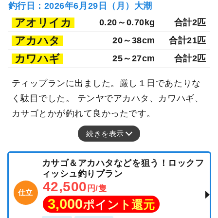
釣行日：2026年6月29日（月）大潮
アオリイカ
0.20～0.70kg
合計2匹
アカハタ
20～38cm
合計21匹
カワハギ
25～27cm
合計2匹
ティップランに出ました。厳し１日であたりな
く駄目でした。 テンヤでアカハタ、カワハギ、
カサゴとかが釣れて良かったです。
続きを表示
カサゴ＆アカハタなどを狙う！ロックフ
ィッシュ釣りプラン
42,500
円/隻
仕立
3,000
ポイント還元