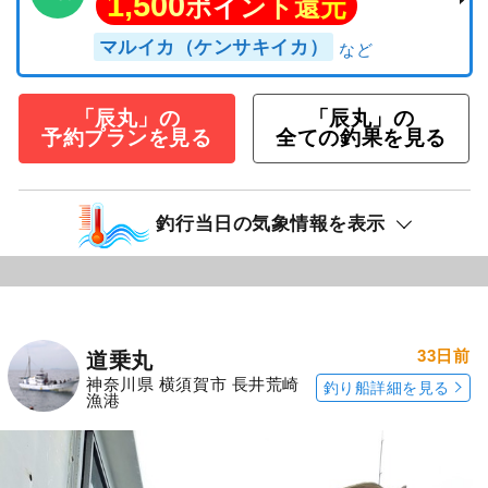
1,500
ポイント還元
マルイカ（ケンサキイカ）
「辰丸」の
「辰丸」の
予約プランを見る
全ての釣果を見る
釣行当日の気象情報を表示
33日前
道乗丸
神奈川県 横須賀市 長井荒崎
釣り船詳細を見る
漁港