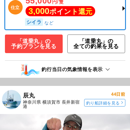
55,000
円/隻
仕立
3,000
ポイント還元
シイラ
「道乗丸」の
「道乗丸」の
予約プランを見る
全ての釣果を見る
釣行当日の気象情報を表示
44日前
辰丸
神奈川県 横須賀市 長井新宿
釣り船詳細を見る
港