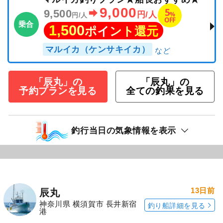
9,000
5
9,500
%
円/人
円/人
OFF
乗合
1,500
ポイント還元
マルイカ（ケンサキイカ）
「辰丸」の
「辰丸」の
予約プランを見る
全ての釣果を見る
釣行当日の気象情報を表示
13日前
辰丸
神奈川県 横須賀市 長井新宿
釣り船詳細を見る
港