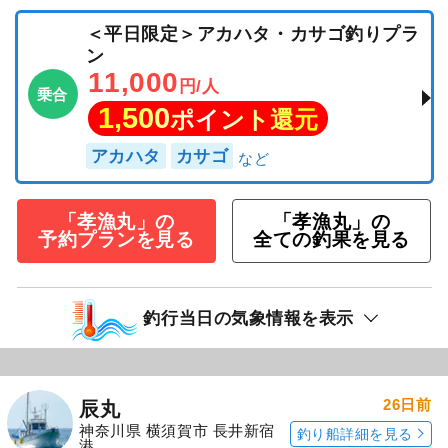
＜平日限定＞アカハタ・カサゴ釣りプラ
ン
11,000
円/人
乗合
1,500
ポイント還元
アカハタ
カサゴ
「孝漁丸」の
「孝漁丸」の
予約プランを見る
全ての釣果を見る
釣行当日の気象情報を表示
26日前
辰丸
神奈川県 横須賀市 長井新宿
釣り船詳細を見る
港