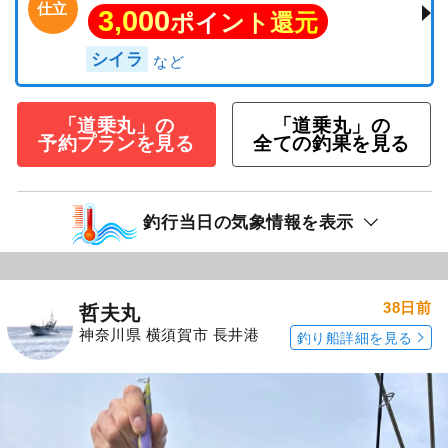
仕立
3,000
ポイント還元
シイラ
「道乗丸」の
「道乗丸」の
予約プランを見る
全ての釣果を見る
釣行当日の気象情報を表示
38日前
哲夫丸
神奈川県 横須賀市 長井港
釣り船詳細を見る