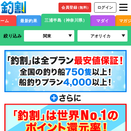
会員登録
ログイン
（無料）
三浦半島（神奈川県）
ホーム
最新釣果
マダイ
マガ
絞り込み
関東
アオリイカ