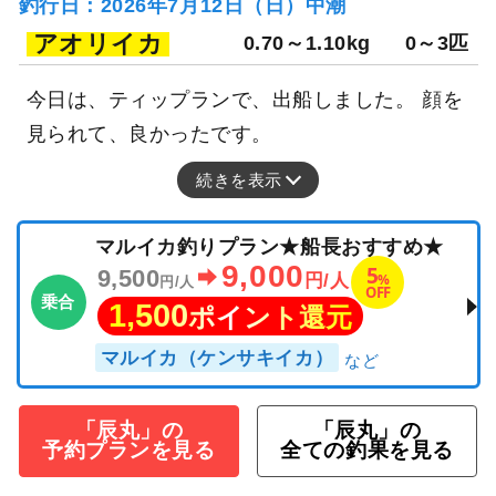
釣行日：2026年7月12日（日）中潮
アオリイカ
0.70～1.10kg
0～3匹
今日は、ティップランで、出船しました。 顔を
見られて、良かったです。
続きを表示
マルイカ釣りプラン★船長おすすめ★
9,000
5
9,500
%
円/人
円/人
OFF
乗合
1,500
ポイント還元
マルイカ（ケンサキイカ）
「辰丸」の
「辰丸」の
予約プランを見る
全ての釣果を見る