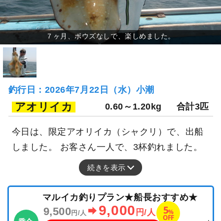
釣行日：2026年7月22日（水）小潮
アオリイカ
0.60～1.20kg
合計3匹
今日は、限定アオリイカ（シャクリ）で、出船
しました。 お客さん一人で、3杯釣れました。
続きを表示
マルイカ釣りプラン★船長おすすめ★
9,000
5
9,500
%
円/人
円/人
OFF