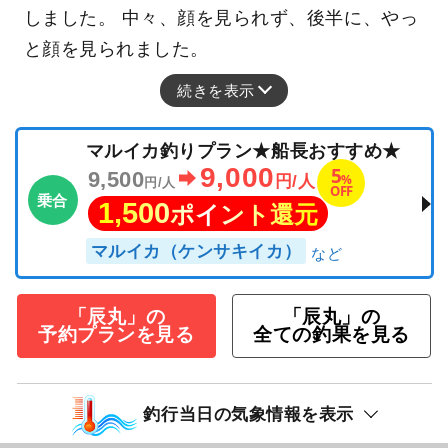
しました。 中々、顔を見られず、後半に、やっ
と顔を見られました。
続きを表示
マルイカ釣りプラン★船長おすすめ★
9,000
5
9,500
%
円/人
円/人
OFF
乗合
1,500
ポイント還元
マルイカ（ケンサキイカ）
「辰丸」の
「辰丸」の
予約プランを見る
全ての釣果を見る
釣行当日の気象情報を表示