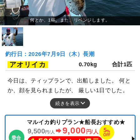
釣行日：2026年7月9日（木）長潮
アオリイカ
0.70kg
合計1匹
今日は、ティップランで、出船しました。 何と
か、顔を見られましたが、 厳しい1日でした。
続きを表示
マルイカ釣りプラン★船長おすすめ★
9,000
5
9,500
%
円/人
円/人
OFF
乗合