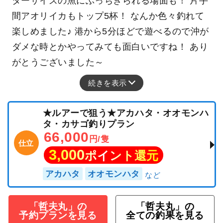
ターサイズの魚にぶっちぎられる場面も！ 片手
間アオリイカもトップ5杯！ なんか色々釣れて
楽しめました♪ 港から5分ほどで遊べるので沖が
ダメな時とかやってみても面白いですね！ あり
がとうございました～
続きを表示
★ルアーで狙う★アカハタ・オオモンハ
タ・カサゴ釣りプラン
66,000
円/隻
仕立
3,000
ポイント還元
アカハタ
オオモンハタ
「哲夫丸」の
「哲夫丸」の
予約プランを見る
全ての釣果を見る