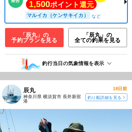
乗合
1,500
ポイント還元
マルイカ（ケンサキイカ）
「辰丸」の
「辰丸」の
予約プランを見る
全ての釣果を見る
釣行当日の気象情報を表示
18日前
辰丸
神奈川県 横須賀市 長井新宿
釣り船詳細を見る
港